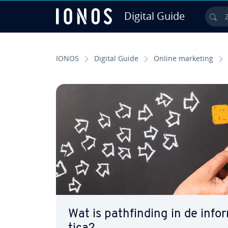
Digital Guide
Zo
Ga naar hoofd­in­houd
IONOS
Digital Guide
Online marketing
Wat is pa­thfin­ding in de in­fo