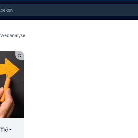
eken
We­ba­na­ly­se
r­ma­