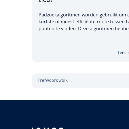
ti­ca?
Pad­zoe­kal­go­rit­men worden gebruikt om 
kortste of meest ef­fi­ci­ën­te route tussen 
punten te vinden. Deze al­go­rit­men hebb
breed scala aan toe­pas­sin­gen, waaronde
besturen van robots, het plannen van toe­l
rings­ke­tens en het sturen van goederen 
Lees 
tapak­ket­ten. Lees…
Tref­woord­wolk