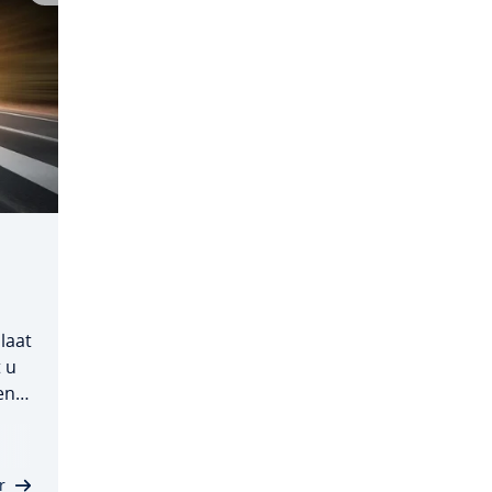
laat
t u
en
r­
r