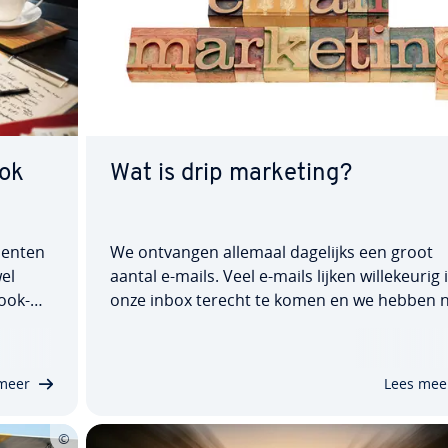
ok
Wat is drip marketing?
men­ten
We ontvangen allemaal dagelijks een groot
el
aantal e-mails. Veel e-mails lijken wil­le­keu­rig 
ook-
onze inbox terecht te komen en we hebben n
an het
bepaald zin om ze te lezen. Drip-campagnes z
j te
bedoeld om ge­lei­de­lijk de aandacht van ge­br
er
kers te trekken en hen te in­te­res­se­ren voor
meer
Lees mee