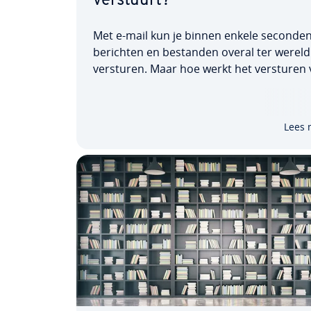
verstuurt?
Met e-mail kun je binnen enkele seconde
berichten en bestanden overal ter wereld
versturen. Maar hoe werkt het versturen
een e-mail eigenlijk? Elk bericht doorloopt
schil­len­de systemen die het voor­be­rei­de
tro­le­ren en door­stu­ren voordat het wordt
Lees 
le­verd. Achter…