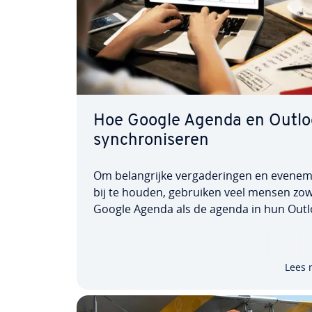
Hoe Google Agenda en Outlo
syn­chro­ni­se­ren
Om be­lang­rij­ke ver­ga­de­rin­gen en eve­ne­
bij te houden, gebruiken veel mensen zow
Google Agenda als de agenda in hun Outl
account. Het gebruik van twee agenda's k
echter moeilijk maken om uw afspraken bi
houden en kan er zelfs toe leiden dat u p
Lees 
ongeluk twee…