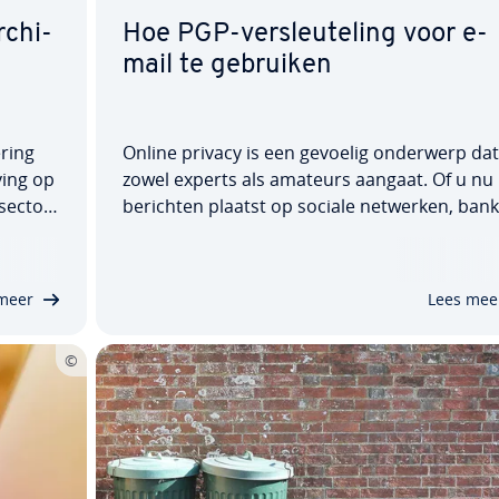
­chi­
Hoe PGP-ver­sleu­te­ling voor e-
mail te gebruiken
­ring
Online privacy is een gevoelig onderwerp dat
ving op
zowel experts als amateurs aangaat. Of u nu
sec­tor­
berichten plaatst op sociale netwerken, bank
 en sec­
trans­ac­ties uitvoert of aankopen doet in een
 zoals
online winkel, uw gegevens zijn niet altijd
voldoende beschermd. Hetzelfde geldt voor 
meer
Lees mee
mails. Voorkom…