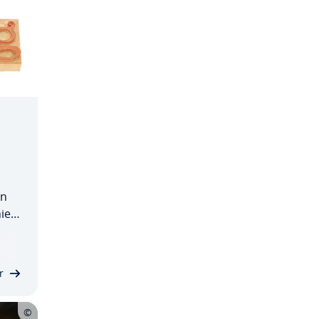
in
iet
ijn
ui­
 de…
r