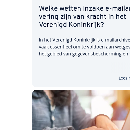
Welke wetten inzake e-mai­lar
ve­ring zijn van kracht in het
Verenigd Ko­nink­rijk?
In het Verenigd Ko­nink­rijk is e-mai­lar­chi­ve
vaak es­sen­ti­eel om te voldoen aan wetge
het gebied van ge­ge­vens­be­scher­ming en 
spe­ci­fie­ke re­gel­ge­ving. Wet­te­lij­ke kaders
tor­spe­ci­fie­ke regels van toe­zicht­hou­ders
de FCA of SRA ver­plich­ten bedrijven in…
Lees 