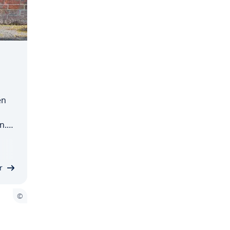
én
n.
en
unt
r