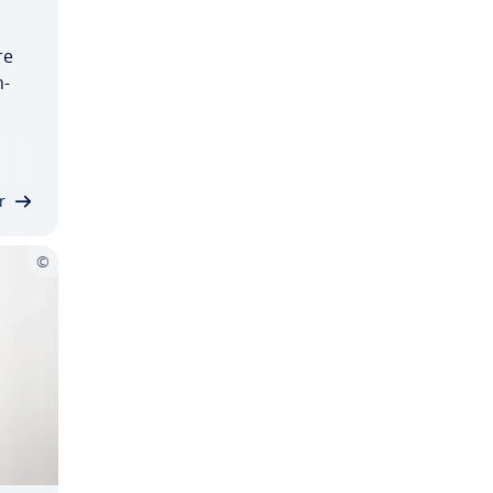
re
n­
eid
lij­
…
r