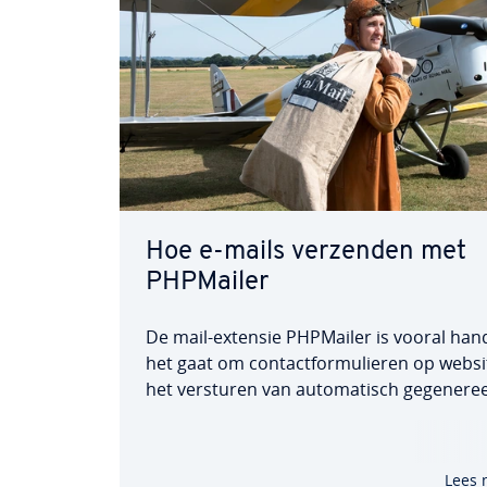
Hoe e-mails verzenden met
PHPMailer
De mail-extensie PHPMailer is vooral hand
het gaat om con­tact­for­mu­lie­ren op webs
het versturen van au­to­ma­tisch ge­ge­ne­ree
mails. We laten je zien hoe je PHPMailer in­
leert en e-mails verstuurt. Het is heel een
In ons artikel bekijken we ook welke…
Lees 