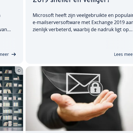
2019 sneller en veiliger?
n
Microsoft heeft zijn veel­ge­bruik­te en populai
e-mail­ser­ver­soft­wa­re met Exchange 2019 aa
 van
zien­lijk verbeterd, waarbij de nadruk ligt op
 ver­
meer be­vei­li­ging, ver­be­ter­de be­trouw­baar­h
n, con­
en aan­zien­lijk betere algehele pres­ta­ties. Te­ge­
 af­ge­
ker­tijd is een be­lang­rij­ke functie uit eerdere
meer
Lees mee