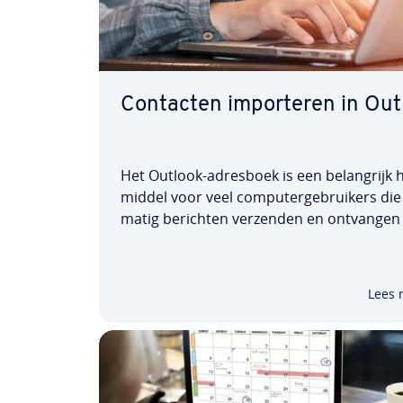
Contacten im­por­te­ren in Ou
Het Outlook-adresboek is een be­lang­rijk 
mid­del voor veel com­pu­ter­ge­brui­kers die 
ma­tig berichten verzenden en ontvangen 
e-mail­dienst van Microsoft. De im­port­func
kan worden gebruikt om de con­tac­ten­lijst
her­stel­len vanuit een back-upbestand n
Lees 