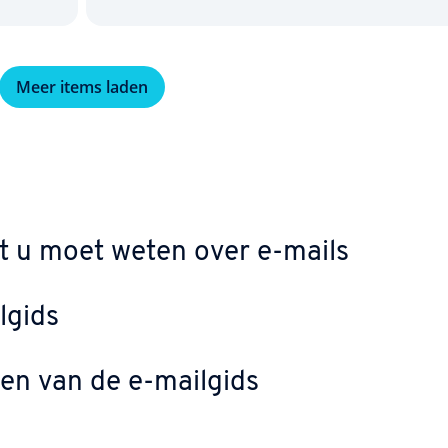
Meer items laden
t u moet weten over e-mails
lgids
pen van de e-mailgids