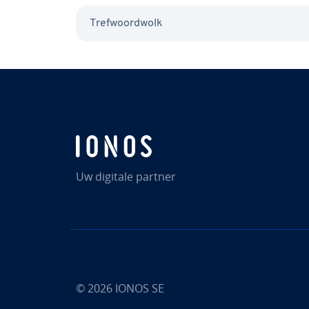
Tref­woord­wolk
Uw digitale partner
© 2026
IONOS SE