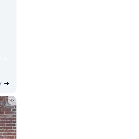
­
e-
r