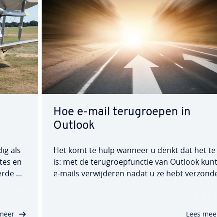
Hoe e-mail te­rug­roe­pen in
Outlook
ig als
Het komt te hulp wanneer u denkt dat het te 
ites en
is: met de te­rug­roep­func­tie van Outlook kun
r­de e-
e-mails ver­wij­de­ren nadat u ze hebt verzond
stal­
of ze vervangen door een nieuwe versie. Dit
voudig.
werkt echter alleen onder bepaalde voor­waa
den. We leggen uit hoe u reeds verzonden…
meer
Lees mee