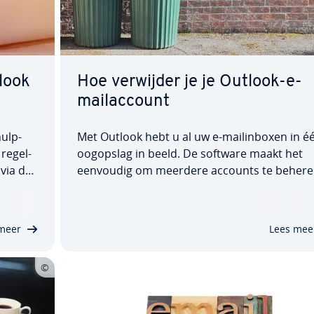
tlook
Hoe verwijder je je Outlook-e-
mail­ac­count
hulp­
Met Outlook hebt u al uw e-mai­lin­boxen in é
re­gel­
oogopslag in beeld. De software maakt het
via de
eenvoudig om meerdere accounts te behere
­tie
Niet alleen ver­schil­len­de Microsoft-accounts,
 te
maar ook accounts van andere e-mail­dien­st
a een…
kunnen worden ge­ïn­te­greerd. Indien nodig k
meer
Lees mee
u het account…