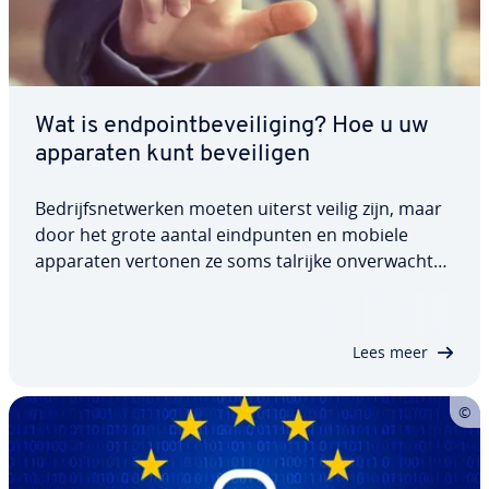
Wat is end­point­be­vei­li­ging? Hoe u uw
apparaten kunt be­vei­li­gen
Be­drijfs­net­wer­ken moeten uiterst veilig zijn, maar
door het grote aantal eind­pun­ten en mobiele
apparaten vertonen ze soms talrijke on­ver­wach­te
be­vei­li­gings­fou­ten. Eind­punt­be­vei­li­ging biedt zowel
tech­ni­sche op­los­sin­gen als be­vei­li­gings­be­heer­
prak­tij­ken om deze kwets­baar­he­den aan te…
Lees meer