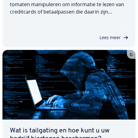
to­ma­ten ma­ni­pu­le­ren om in­for­ma­tie te lezen van
cre­dit­cards of be­taal­pas­sen die daarin zijn
geplaatst. Hoewel de be­vei­li­ging aan­zien­lijk is
verbeterd, vormt dit soort fraude een reëel gevaar
bij het opnemen van geld en het doen van…
Lees meer
Wat is tail­ga­ting en hoe kunt u uw