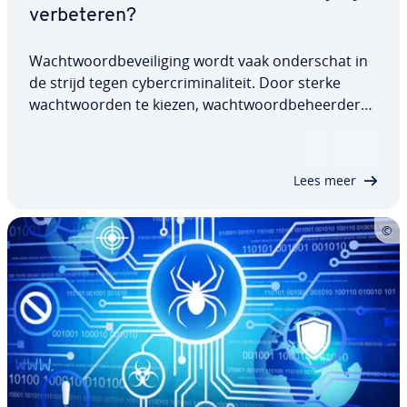
ver­be­te­ren?
Wacht­woord­be­vei­li­ging wordt vaak on­der­schat in
de strijd tegen cy­ber­cri­mi­na­li­teit. Door sterke
wacht­woor­den te kiezen, wacht­woord­be­heer­ders
te gebruiken, re­gel­ma­tig te con­tro­le­ren op lekken
en adequaat te reageren op inbreuken, kunt u uw
digitale iden­ti­teit be­scher­men. Hier laten…
Lees meer