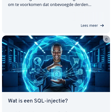
om te voorkomen dat on­be­voeg­de derden
toegang krijgen tot gegevens of deze kunnen ma­ni­
pu­le­ren. Daarvoor is TLS of Transport Layer
Security bedoeld. Hier volgt wat u moet weten
Lees meer
over…
Wat is een SQL-injectie?