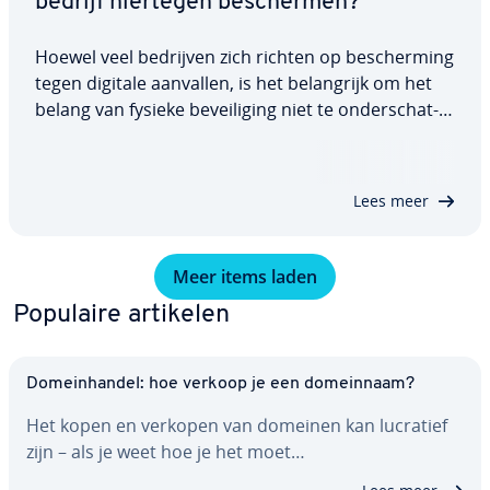
bedrijf hiertegen be­scher­men?
Hoewel veel bedrijven zich richten op be­scher­ming
tegen digitale aanvallen, is het be­lang­rijk om het
belang van fysieke be­vei­li­ging niet te on­der­schat­
ten. Tail­ga­ting is zo'n be­drei­ging. Hoewel het niet
gebaseerd is op de nieuwste tech­no­lo­gie, vormt
het toch een aan­zien­lijk…
Lees meer
Meer items laden
Populaire artikelen
Do­mein­han­del: hoe verkoop je een do­mein­naam?
Het kopen en verkopen van domeinen kan lucratief
zijn – als je weet hoe je het moet…