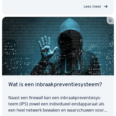
systeem on­mid­del­lijk een waar­schu­wing naar de…
Lees meer
Wat is een in­braak­pre­ven­tie­sys­teem?
Naast een firewall kan een in­braak­pre­ven­tie­sys­
teem (IPS) zowel een in­di­vi­du­eel eind­ap­pa­raat als
een heel netwerk bewaken en waar­schu­wen voor