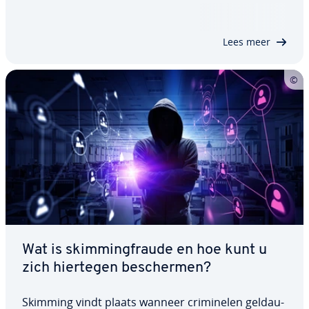
mogelijke be­drei­gin­gen. In te­gen­stel­ling tot in­
braak­de­tec­tie­sys­te­men (IDS) met een ver­ge­lijk­baar
ontwerp, hanteert IPS een meer pro­ac­tie­ve…
Lees meer
Wat is skim­ming­frau­de en hoe kunt u
zich hiertegen be­scher­men?
Skimming vindt plaats wanneer cri­mi­ne­len geld­au­