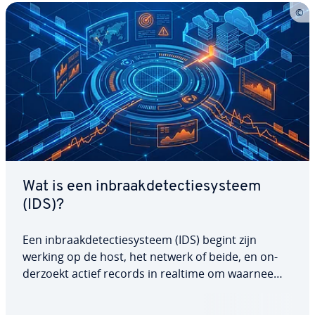
Wat is een in­braak­de­tec­tie­sys­teem
(IDS)?
Een in­braak­de­tec­tie­sys­teem (IDS) begint zijn
werking op de host, het netwerk of beide, en on­
der­zoekt actief records in realtime om waar­neem­
ba­re af­wij­kin­gen te iden­ti­fi­ce­ren. Wanneer on­re­
gel­ma­tig­he­den worden ge­de­tec­teerd, stuurt het