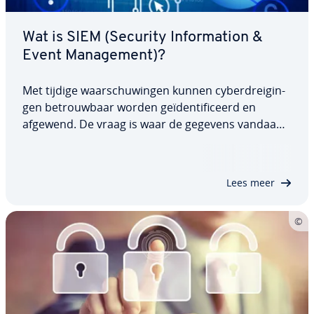
Wat is SIEM (Security In­for­ma­ti­on &
Event Ma­na­ge­ment)?
Met tijdige waar­schu­win­gen kunnen cy­ber­drei­gin­
gen be­trouw­baar worden ge­ï­den­ti­fi­ceerd en
afgewend. De vraag is waar de gegevens vandaan
moeten komen en hoe de juiste con­clu­sies kunnen
worden getrokken. Hier komt SIEM, kort voor
Security In­for­ma­ti­on & Event Ma­na­ge­ment, om de
Lees meer
hoek…