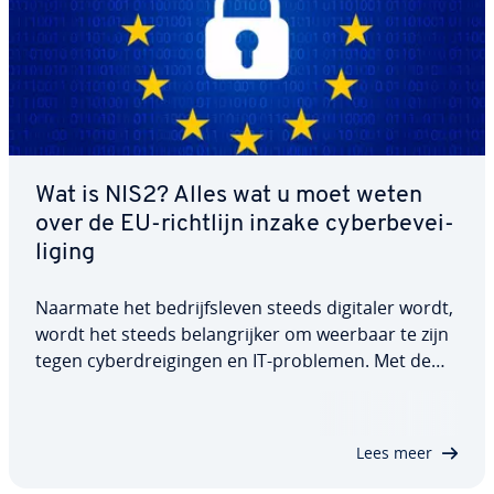
Wat is NIS2? Alles wat u moet weten
over de EU-richtlijn inzake cy­ber­be­vei­
li­ging
Naarmate het be­drijfs­le­ven steeds digitaler wordt,
wordt het steeds be­lang­rij­ker om weerbaar te zijn
tegen cy­ber­drei­gin­gen en IT-problemen. Met de
NIS2-richtlijn heeft de EU een reeks regels
ingevoerd die bedoeld zijn om cy­ber­be­vei­li­gings­ri­
si­co’s tot een minimum te beperken en de…
Lees meer