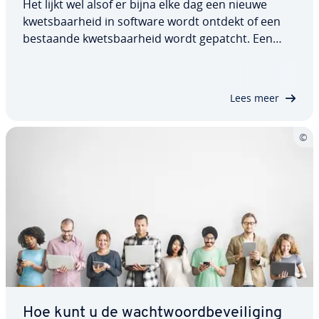
Het lijkt wel alsof er bijna elke dag een nieuwe
kwets­baar­heid in software wordt ontdekt of een
bestaande kwets­baar­heid wordt gepatcht. Een
aan­vals­me­tho­de die al lang ge­bruik­maakt van der­
ge­lij­ke zwakke plekken is SQL-injectie. Maar wat zijn
deze kwaad­aar­di­ge database-exploits…
Lees meer
Hoe kunt u de wacht­woord­be­vei­li­ging