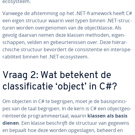
eco­sys­teem.
Vanwege de af­stem­ming op het .NET-framework heeft C#
een eigen structuur waarin veel typen binnen .NET-struc­
tu­ren worden over­ge­no­men van de ob­ject­klas­se. Als
gevolg daarvan nemen deze klassen methoden, ei­gen­
schap­pen, velden en ge­beur­te­nis­sen over. Deze hi­ë­rar­
chi­sche structuur bevordert de con­sis­ten­tie en in­ter­o­pe­
ra­bi­li­teit binnen het .NET-eco­sys­teem.
Vraag 2: Wat betekent de
clas­si­fi­ca­tie ‘object’ in C#?
Om objecten in C# te begrijpen, moet je de ba­sis­prin­ci­
pes van de taal begrijpen. In de kern is C# een ob­ject­ge­o­
ri­ën­teer­de pro­gram­meer­taal, waarin
klassen als basis
dienen
. Een klasse be­schrijft de structuur van gegevens
en bepaalt hoe deze worden op­ge­sla­gen, beheerd en