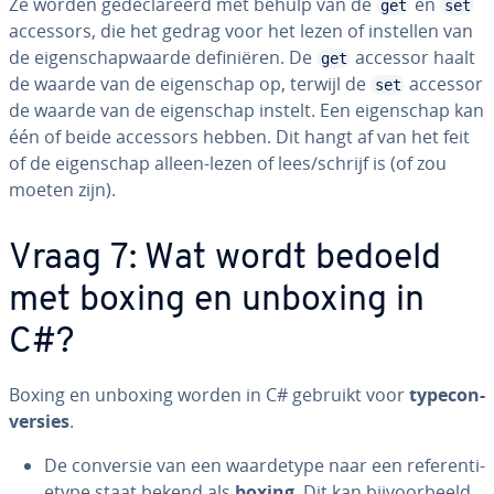
Ze worden ge­de­cla­reerd met behulp van de
en
get
set
accessors, die het gedrag voor het lezen of instellen van
de ei­gen­schap­waar­de de­fi­ni­ë­ren. De
accessor haalt
get
de waarde van de ei­gen­schap op, terwijl de
accessor
set
de waarde van de ei­gen­schap instelt. Een ei­gen­schap kan
één of beide accessors hebben. Dit hangt af van het feit
of de ei­gen­schap alleen-lezen of lees/schrijf is (of zou
moeten zijn).
Vraag 7: Wat wordt bedoeld
met boxing en unboxing in
C#?
Boxing en unboxing worden in C# gebruikt voor
ty­p­econ­
ver­sies
.
De conversie van een waar­de­ty­pe naar een re­fe­ren­ti­
e­ty­pe staat bekend als
boxing
. Dit kan bij­voor­beeld