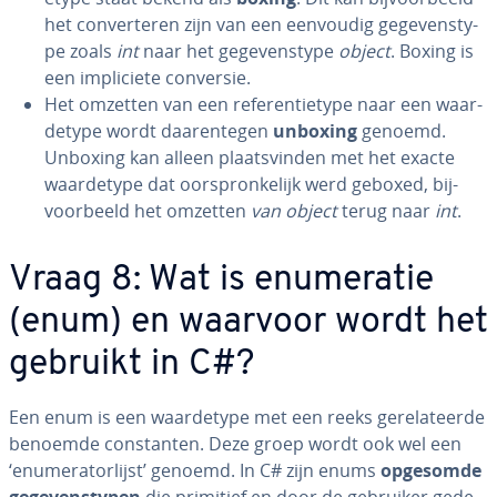
het con­ver­te­ren zijn van een eenvoudig ge­ge­vens­ty­
pe zoals
int
naar het ge­ge­vens­ty­pe
object
. Boxing is
een im­pli­cie­te conversie.
Het omzetten van een re­fe­ren­ti­e­ty­pe naar een waar­
de­ty­pe wordt daar­en­te­gen
unboxing
genoemd.
Unboxing kan alleen plaats­vin­den met het exacte
waar­de­ty­pe dat oor­spron­ke­lijk werd geboxed, bij­
voor­beeld het omzetten
van object
terug naar
int
.
Vraag 8: Wat is enu­me­ra­tie
(enum) en waarvoor wordt het
gebruikt in C#?
Een enum is een waar­de­ty­pe met een reeks ge­re­la­teer­de
benoemde con­stan­ten. Deze groep wordt ook wel een
‘enu­me­ra­tor­lijst’ genoemd. In C# zijn enums
opgesomde