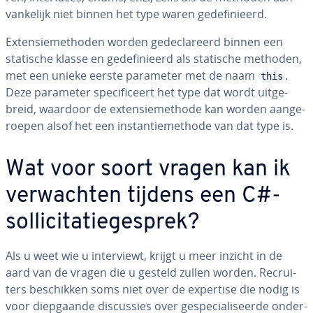
van­ke­lijk niet binnen het type waren ge­de­fi­ni­eerd.
Ex­ten­sie­me­tho­den worden ge­de­cla­reerd binnen een
statische klasse en ge­de­fi­ni­eerd als statische methoden,
met een unieke eerste parameter met de naam
.
this
Deze parameter spe­ci­fi­ceert het type dat wordt uit­ge­
breid, waardoor de ex­ten­sie­me­tho­de kan worden aan­ge­
roe­pen alsof het een in­stan­tie­me­tho­de van dat type is.
Wat voor soort vragen kan ik
ver­wach­ten tijdens een C#-
sol­li­ci­ta­tie­ge­sprek?
Als u weet wie u in­ter­viewt, krijgt u meer inzicht in de
aard van de vragen die u gesteld zullen worden. Re­crui­
ters be­schik­ken soms niet over de expertise die nodig is
voor diep­gaan­de dis­cus­sies over ge­spe­ci­a­li­seer­de on­der­