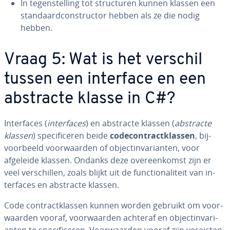
In te­gen­stel­ling tot struc­tu­ren kunnen klassen een
stan­daard­con­struc­tor hebben als ze die nodig
hebben.
Vraag 5: Wat is het verschil
tussen een interface en een
abstracte klasse in C#?
In­ter­fa­ces (
in­ter­fa­ces
) en abstracte klassen (
abstracte
klassen
) spe­ci­fi­ce­ren beide
co­de­con­tract­klas­sen
, bij­
voor­beeld voor­waar­den of ob­ject­in­va­ri­an­ten, voor
afgeleide klassen. Ondanks deze over­een­komst zijn er
veel ver­schil­len, zoals blijkt uit de func­ti­o­na­li­teit van in­
ter­fa­ces en abstracte klassen.
Code con­tract­klas­sen kunnen worden gebruikt om voor­
waar­den vooraf, voor­waar­den achteraf en ob­ject­in­va­ri­