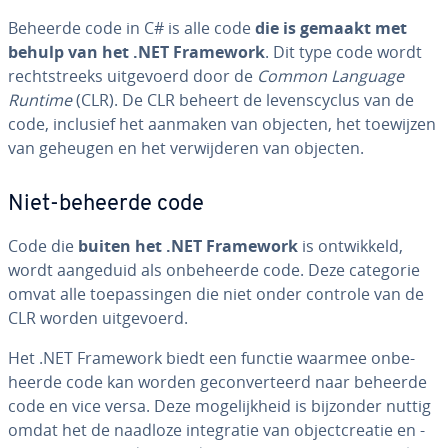
Beheerde code in C# is alle code
die is gemaakt met
behulp van het .NET Framework
. Dit type code wordt
recht­streeks uit­ge­voerd door de
Common Language
Runtime
(CLR). De CLR beheert de le­vens­cy­clus van de
code, inclusief het aanmaken van objecten, het toewijzen
van geheugen en het ver­wij­de­ren van objecten.
Niet-beheerde code
Code die
buiten het .NET Framework
is ont­wik­keld,
wordt aangeduid als on­be­heer­de code. Deze categorie
omvat alle toe­pas­sin­gen die niet onder controle van de
CLR worden uit­ge­voerd.
Het .NET Framework biedt een functie waarmee on­be­
heer­de code kan worden ge­con­ver­teerd naar beheerde
code en vice versa. Deze mo­ge­lijk­heid is bijzonder nuttig
omdat het de naadloze in­te­gra­tie van ob­ject­cre­a­tie en -