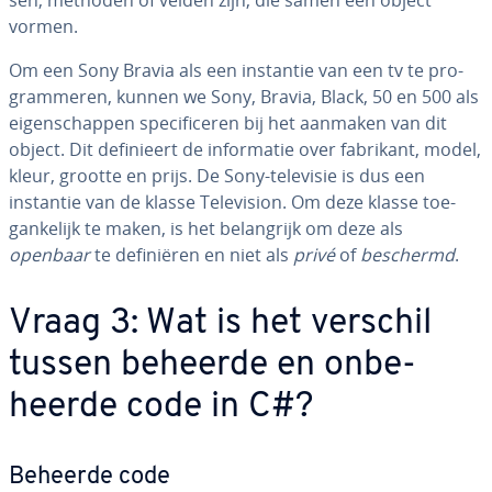
sen, methoden of velden zijn, die samen een object
vormen.
Om een Sony Bravia als een instantie van een tv te pro­
gram­me­ren, kunnen we Sony, Bravia, Black, 50 en 500 als
ei­gen­schap­pen spe­ci­fi­ce­ren bij het aanmaken van dit
object. Dit de­fi­ni­eert de in­for­ma­tie over fabrikant, model,
kleur, grootte en prijs. De Sony-televisie is dus een
instantie van de klasse Te­le­vi­si­on. Om deze klasse toe­
gan­ke­lijk te maken, is het be­lang­rijk om deze als
openbaar
te de­fi­ni­ë­ren en niet als
privé
of
beschermd
.
Vraag 3: Wat is het verschil
tussen beheerde en on­be­
heer­de code in C#?
Beheerde code