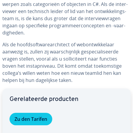
wer­pen zoals ca­te­go­rie­ën of objecten in C#. Als de in­ter­
vie­wer een technisch leider of lid van het ont­wik­ke­lings­
team is, is de kans dus groter dat de in­ter­vie­w­vra­gen
ingaan op spe­ci­fie­ke pro­gram­meer­con­cep­ten en -vaar­
dig­he­den.
Als de hoofd­soft­w­are­ar­chi­tect of we­bont­wik­ke­laar
aanwezig is, zullen zij waar­schijn­lijk ge­spe­ci­a­li­seer­de
vragen stellen, vooral als u sol­li­ci­teert naar functies
boven het in­stap­ni­veau. Dit komt omdat toe­kom­sti­ge
collega’s willen weten hoe een nieuw teamlid hen kan
helpen bij hun da­ge­lijk­se taken.
Ga naar hoofdmenu
Ge­re­la­teer­de producten
Zu den Tarifen