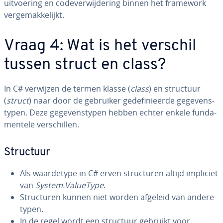
uit­voe­ring en co­de­ver­wij­de­ring binnen het framework
ver­ge­mak­ke­lijkt.
Vraag 4: Wat is het verschil
tussen struct en class?
In C# verwijzen de termen klasse (
class
) en structuur
(
struct
) naar door de gebruiker ge­de­fi­ni­eer­de ge­ge­vens­
ty­pen. Deze ge­ge­vens­ty­pen hebben echter enkele fun­da­
men­te­le ver­schil­len.
Structuur
Als waar­de­ty­pe in C# erven struc­tu­ren altijd impliciet
van
System.ValueType
.
Struc­tu­ren kunnen niet worden afgeleid van andere
typen.
In de regel wordt een structuur gebruikt voor