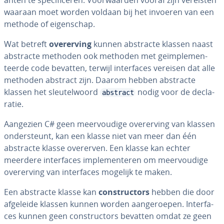
an­ten te spe­ci­fi­ce­ren. Voor­waar­den vooraf zijn vereisten
waaraan moet worden voldaan bij het invoeren van een
methode of ei­gen­schap.
Wat betreft
over­er­ving
kunnen abstracte klassen naast
abstracte methoden ook methoden met ge­ïm­ple­men­
teer­de code bevatten, terwijl in­ter­fa­ces vereisen dat alle
methoden abstract zijn. Daarom hebben abstracte
klassen het sleu­tel­woord
nodig voor de de­cla­
abstract
ra­tie.
Aangezien C# geen meer­vou­di­ge over­er­ving van klassen
on­der­steunt, kan een klasse niet van meer dan één
abstracte klasse overerven. Een klasse kan echter
meerdere in­ter­fa­ces im­ple­men­te­ren om meer­vou­di­ge
over­er­ving van in­ter­fa­ces mogelijk te maken.
Een abstracte klasse kan
con­struc­tors
hebben die door
afgeleide klassen kunnen worden aan­ge­roe­pen. In­ter­fa­
ces kunnen geen con­struc­tors bevatten omdat ze geen