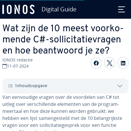
Digital Guide
Ga naar hoofd­in­houd
Wat zijn de 10 meest voor­ko­
men­de C#-sol­li­ci­ta­tie­vra­gen
en hoe be­ant­woord je ze?
IONOS redactie
Delen op F
Delen 
D
11-07-2024
In­houds­op­ga­ve
Van een­vou­di­ge vragen over de voordelen van C# tot
uitleg over ver­schil­len­de elementen van de pro­gram­
meer­taal en hoe deze kunnen worden gebruikt: we
hebben een lijst sa­men­ge­steld met de 10 be­lang­rijk­ste
vragen voor een sol­li­ci­ta­tie­ge­sprek voor een functie