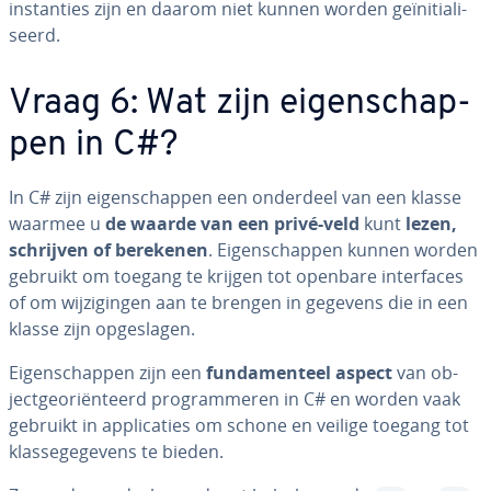
in­stan­ties zijn en daarom niet kunnen worden ge­ï­ni­ti­a­li­
seerd.
Vraag 6: Wat zijn ei­gen­schap­
pen in C#?
In C# zijn ei­gen­schap­pen een onderdeel van een klasse
waarmee u
de waarde van een privé-veld
kunt
lezen,
schrijven of berekenen
. Ei­gen­schap­pen kunnen worden
gebruikt om toegang te krijgen tot openbare in­ter­fa­ces
of om wij­zi­gin­gen aan te brengen in gegevens die in een
klasse zijn op­ge­sla­gen.
Ei­gen­schap­pen zijn een
fun­da­men­teel aspect
van ob­
ject­ge­o­ri­ën­teerd pro­gram­me­ren in C# en worden vaak
gebruikt in ap­pli­ca­ties om schone en veilige toegang tot
klas­se­ge­ge­vens te bieden.