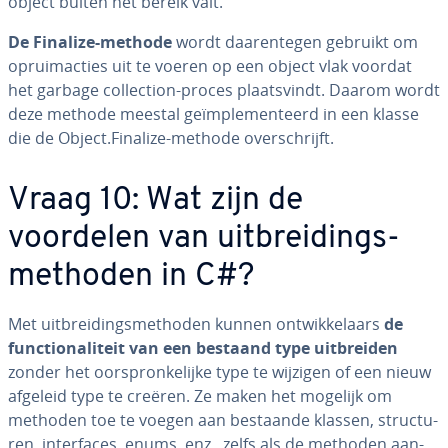
object buiten het bereik valt.
De Finalize-methode
wordt daar­en­te­gen gebruikt om
op­ruim­ac­ties uit te voeren op een object vlak voordat
het garbage col­lec­ti­on-proces plaats­vindt. Daarom wordt
deze methode meestal ge­ïm­ple­men­teerd in een klasse
die de Object.Finalize-methode over­schrijft.
Vraag 10: Wat zijn de
voordelen van uit­brei­dings­
me­tho­den in C#?
Met uit­brei­dings­me­tho­den kunnen ont­wik­ke­laars
de
func­ti­o­na­li­teit van een bestaand type uit­brei­den
zonder het oor­spron­ke­lij­ke type te wijzigen of een nieuw
afgeleid type te creëren. Ze maken het mogelijk om
methoden toe te voegen aan bestaande klassen, struc­tu­
ren, in­ter­fa­ces, enums, enz., zelfs als de methoden aan­