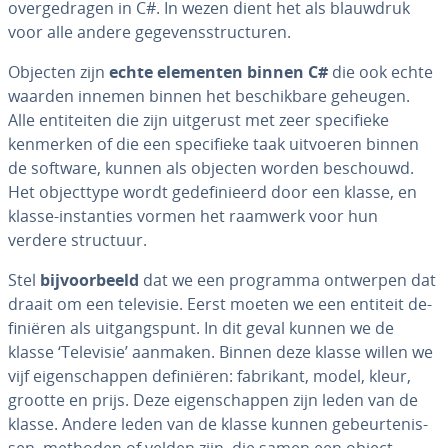
over­ge­dra­gen in C#. In wezen dient het als blauwdruk
voor alle andere ge­ge­vens­struc­tu­ren.
Objecten zijn
echte elementen binnen C#
die ook echte
waarden innemen binnen het be­schik­ba­re geheugen.
Alle en­ti­tei­ten die zijn uitgerust met zeer spe­ci­fie­ke
kenmerken of die een spe­ci­fie­ke taak uitvoeren binnen
de software, kunnen als objecten worden beschouwd.
Het ob­ject­ty­pe wordt ge­de­fi­ni­eerd door een klasse, en
klasse-in­stan­ties vormen het raamwerk voor hun
verdere structuur.
Stel
bij­voor­beeld
dat we een programma ontwerpen dat
draait om een televisie. Eerst moeten we een entiteit de­
fi­ni­ë­ren als uit­gangs­punt. In dit geval kunnen we de
klasse ‘Televisie’ aanmaken. Binnen deze klasse willen we
vijf ei­gen­schap­pen de­fi­ni­ë­ren: fabrikant, model, kleur,
grootte en prijs. Deze ei­gen­schap­pen zijn leden van de
klasse. Andere leden van de klasse kunnen ge­beur­te­nis­