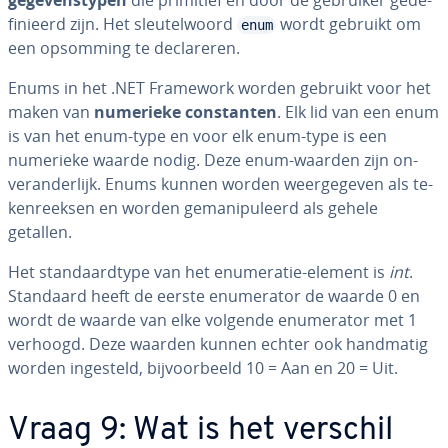
ge­ge­vens­ty­pen
die primitief en door de gebruiker ge­de­
fi­ni­eerd zijn. Het sleu­tel­woord
wordt gebruikt om
enum
een opsomming te de­cla­re­ren.
Enums in het .NET Framework worden gebruikt voor het
maken van
numerieke con­stan­ten
. Elk lid van een enum
is van het enum-type en voor elk enum-type is een
numerieke waarde nodig. Deze enum-waarden zijn on­
ver­an­der­lijk. Enums kunnen worden weer­ge­ge­ven als te­
ken­reek­sen en worden ge­ma­ni­pu­leerd als gehele
getallen.
Het stan­daard­ty­pe van het enu­me­ra­tie-element is
int
.
Standaard heeft de eerste enu­me­ra­tor de waarde 0 en
wordt de waarde van elke volgende enu­me­ra­tor met 1
verhoogd. Deze waarden kunnen echter ook handmatig
worden ingesteld, bij­voor­beeld 10 = Aan en 20 = Uit.
Vraag 9: Wat is het verschil