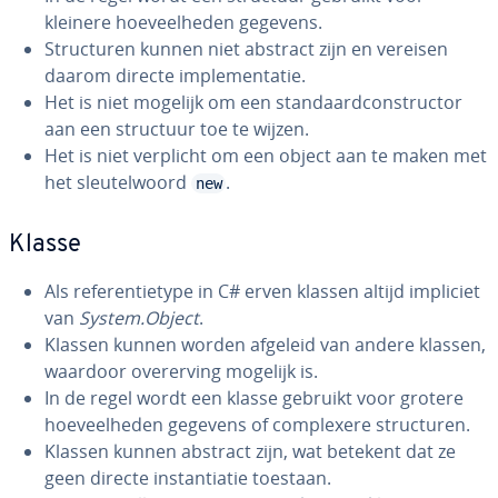
kleinere hoe­veel­he­den gegevens.
Struc­tu­ren kunnen niet abstract zijn en vereisen
daarom directe im­ple­men­ta­tie.
Het is niet mogelijk om een stan­daard­con­struc­tor
aan een structuur toe te wijzen.
Het is niet verplicht om een object aan te maken met
het sleu­tel­woord
.
new
Klasse
Als re­fe­ren­ti­e­ty­pe in C# erven klassen altijd impliciet
van
System.Object
.
Klassen kunnen worden afgeleid van andere klassen,
waardoor over­er­ving mogelijk is.
In de regel wordt een klasse gebruikt voor grotere
hoe­veel­he­den gegevens of com­plexe­re struc­tu­ren.
Klassen kunnen abstract zijn, wat betekent dat ze
geen directe in­stan­ti­a­tie toestaan.