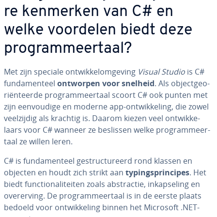
re kenmerken van C# en
welke voordelen biedt deze
pro­gram­meer­taal?
Met zijn speciale ont­wik­kelom­ge­ving
Visual Studio
is C#
fun­da­men­teel
ontworpen voor snelheid
. Als ob­ject­ge­o­
ri­ën­teer­de pro­gram­meer­taal scoort C# ook punten met
zijn een­vou­di­ge en moderne app-ont­wik­ke­ling, die zowel
veel­zij­dig als krachtig is. Daarom kiezen veel ont­wik­ke­
laars voor C# wanneer ze beslissen welke pro­gram­meer­
taal ze willen leren.
C# is fun­da­men­teel ge­struc­tu­reerd rond klassen en
objecten en houdt zich strikt aan
ty­pings­prin­ci­pes
. Het
biedt func­ti­o­na­li­tei­ten zoals ab­strac­tie, in­kap­se­ling en
over­er­ving. De pro­gram­meer­taal is in de eerste plaats
bedoeld voor ont­wik­ke­ling binnen het Microsoft .NET-