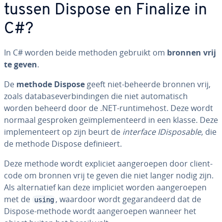
tussen Dispose en Finalize in
C#?
In C# worden beide methoden gebruikt om
bronnen vrij
te geven
.
De
methode Dispose
geeft niet-beheerde bronnen vrij,
zoals da­ta­ba­se­ver­bin­din­gen die niet au­to­ma­tisch
worden beheerd door de .NET-run­ti­me­host. Deze wordt
normaal gesproken ge­ïm­ple­men­teerd in een klasse. Deze
im­ple­men­teert op zijn beurt de
interface IDis­po­sa­ble
, die
de methode Dispose de­fi­ni­eert.
Deze methode wordt expliciet aan­ge­roe­pen door client­
co­de om bronnen vrij te geven die niet langer nodig zijn.
Als al­ter­na­tief kan deze impliciet worden aan­ge­roe­pen
met de
, waardoor wordt ge­ga­ran­deerd dat de
using
Dispose-methode wordt aan­ge­roe­pen wanneer het