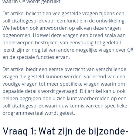
waarin C# wordt gebruikt.
Dit artikel belicht tien veel­ge­stel­de vragen tijdens een
sol­li­ci­ta­tie­ge­sprek voor een functie in de ont­wik­ke­ling.
We hebben ook ant­woor­den op elk van deze vragen
opgenomen. Hoewel deze vragen een breed scala aan
on­der­wer­pen be­strij­ken, van eenvoudig tot ge­de­tail­
leerd, zijn er nog tal van andere mogelijke vragen over C#
en de speciale functies ervan.
Dit artikel biedt een eerste overzicht van ver­schil­len­de
vragen die gesteld kunnen worden, variërend van een­
vou­di­ge vragen tot meer spe­ci­fie­ke vragen waarin om
bepaalde details wordt gevraagd. Dit artikel kan u ook
helpen begrijpen hoe u zich kunt voor­be­rei­den op een
sol­li­ci­ta­tie­ge­sprek waarin uw kennis van een spe­ci­fie­ke
pro­gram­meer­taal wordt getest.
Vraag 1: Wat zijn de bij­zon­de­