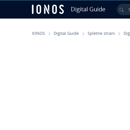
Digital Guide
Sea
Skip to Main Content
IONOS
Digital Guide
Spletne strani
Dig