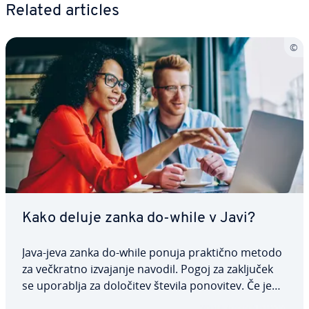
Related articles
Kako deluje zanka do-while v Javi?
Java-jeva zanka do-while ponuja praktično metodo
za večkratno izvajanje navodil. Pogoj za zaključek
se uporablja za določitev števila ponovitev. Če je
dosežena meja, program takoj zapusti zanko. V na­