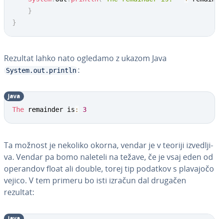
}
}
Rezultat lahko nato ogledamo z ukazom Java
:
System.out.println
java
The
 remainder is
:
3
Ta možnost je nekoliko okorna, vendar je v teoriji iz­ve­dlji­
va. Vendar pa bomo naleteli na težave, če je vsaj eden od
operandov float ali double, torej tip podatkov s plavajočo
vejico. V tem primeru bo isti izračun dal drugačen
rezultat:
java