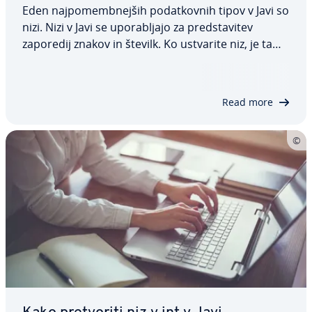
Eden naj­po­memb­nej­ših po­dat­kov­nih tipov v Javi so
nizi. Nizi v Javi se upo­ra­blja­jo za pred­sta­vi­tev
zaporedij znakov in številk. Ko ustvarite niz, je ta
ne­spre­men­ljiv in ga ni mogoče spre­me­ni­ti. V tem
vodiču vam pokažemo sintakso za nize v Javi, kako
delujejo in katere metode so na…
Read more