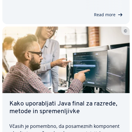
spro­tnem primeru se dejanja na­da­lju­je­jo. Tukaj se
seznanite s sintakso zanke…
Read more
Kako upo­ra­blja­ti Java final za razrede,
metode in spre­men­ljiv­ke
Včasih je pomembno, da po­sa­me­znih komponent