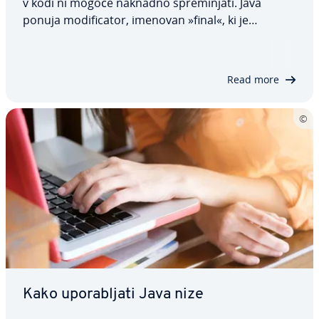
v kodi ni mogoče naknadno spre­mi­nja­ti. Java
ponuja mo­di­fi­ca­tor, imenovan »final«, ki je
namenjen prav za to. Razložili bomo, kaj Java final
dejansko pomeni, in s prak­tič­ni­mi primeri pokazali,
kako deluje v razredih, metodah in…
Read more
Kako upo­ra­blja­ti Java nize