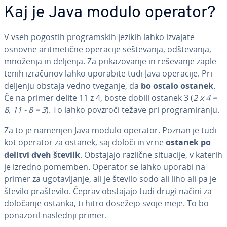
Kaj je Java modulo operator?
V vseh pogostih pro­gram­skih jezikih lahko izvajate
osnovne arit­me­tič­ne operacije se­šte­va­nja, od­šte­va­nja,
množenja in deljenja. Za pri­ka­zo­va­nje in reševanje za­ple­
te­nih izračunov lahko uporabite tudi Java operacije. Pri
deljenju obstaja vedno tveganje, da
bo ostalo ostanek
.
Če na primer delite 11 z 4, boste dobili ostanek 3 (
2 x 4 =
8, 11 - 8 = 3
). To lahko povzroči težave pri pro­gra­mi­ra­nju.
Za to je namenjen Java modulo operator. Poznan je tudi
kot operator za ostanek, saj določi in vrne
ostanek po
delitvi dveh številk
. Obstajajo različne situacije, v katerih
je izredno pomemben. Operator se lahko uporabi na
primer za ugo­ta­vlja­nje, ali je število sodo ali liho ali pa je
število pra­šte­vi­lo. Čeprav obstajajo tudi drugi načini za
določanje ostanka, ti hitro dosežejo svoje meje. To bo
ponazoril naslednji primer.