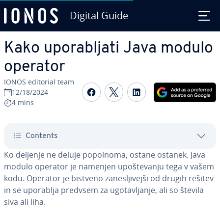
Digital Guide
Skip to Main Content
Kako upo­ra­blja­ti Java modulo
operator
IONOS editorial team
Share on Facebook
Share on Twitter
Share on Linked
12/18/2024
4 mins
Contents
Ko deljenje ne deluje popolnoma, ostane ostanek. Java
modulo operator je namenjen upo­šte­va­nju tega v vašem
kodu. Operator je bistveno za­ne­slji­vej­ši od drugih rešitev
in se uporablja predvsem za ugo­ta­vlja­nje, ali so števila
siva ali liha.