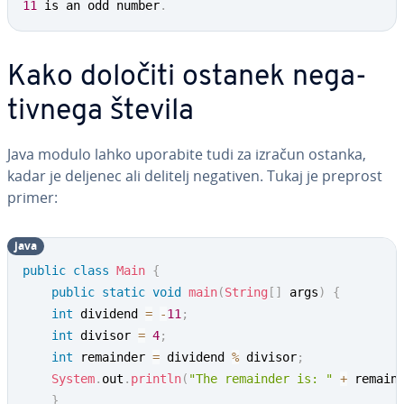
11
 is an odd number
.
Kako določiti ostanek ne­ga­
tiv­ne­ga števila
Java modulo lahko uporabite tudi za izračun ostanka,
kadar je deljenec ali delitelj negativen. Tukaj je preprost
primer:
java
public
class
Main
{
public
static
void
main
(
String
[
]
 args
)
{
int
 dividend 
=
-
11
;
int
 divisor 
=
4
;
int
 remainder 
=
 dividend 
%
 divisor
;
System
.
out
.
println
(
"The remainder is: "
+
 remain
}