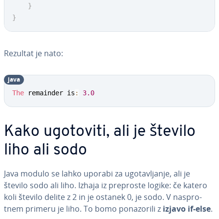
}
}
Rezultat je nato:
java
The
 remainder is
:
3.0
Kako ugotoviti, ali je število
liho ali sodo
Java modulo se lahko uporabi za ugo­ta­vlja­nje, ali je
število sodo ali liho. Izhaja iz preproste logike: če katero
koli število delite z 2 in je ostanek 0, je sodo. V na­spro­
tnem primeru je liho. To bomo po­na­zo­ri­li z
izjavo if-else
.