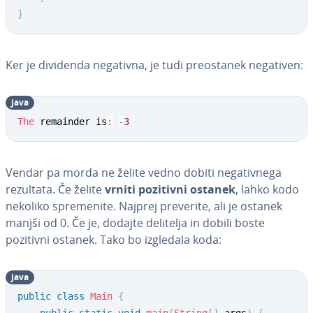
}
Ker je dividenda negativna, je tudi pre­o­sta­nek negativen:
java
The
 remainder is
:
-
3
Vendar pa morda ne želite vedno dobiti ne­ga­tiv­ne­ga
rezultata. Če želite
vrniti pozitivni ostanek
, lahko kodo
nekoliko spre­me­ni­te. Najprej preverite, ali je ostanek
manjši od 0. Če je, dodajte delitelja in dobili boste
pozitivni ostanek. Tako bo izgledala koda:
java
public
class
Main
{