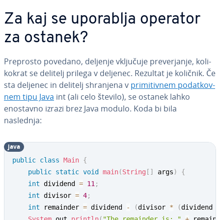
Za kaj se uporablja operator
za ostanek?
Preprosto povedano, deljenje vključuje pre­ver­ja­nje, ko­li­
ko­krat se delitelj prilega v deljenec. Rezultat je količnik. Če
sta deljenec in delitelj shranjena v
pri­mi­tiv­nem po­dat­kov­
nem tipu Java
int (ali celo število), se ostanek lahko
enostavno izrazi brez Java modulo. Koda bi bila
naslednja:
java
public
class
Main
{
public
static
void
main
(
String
[
]
 args
)
{
int
 dividend 
=
11
;
int
 divisor 
=
4
;
int
 remainder 
=
 dividend 
-
(
divisor 
*
(
dividend 
System
.
out
.
println
(
"The remainder is: "
+
 remain