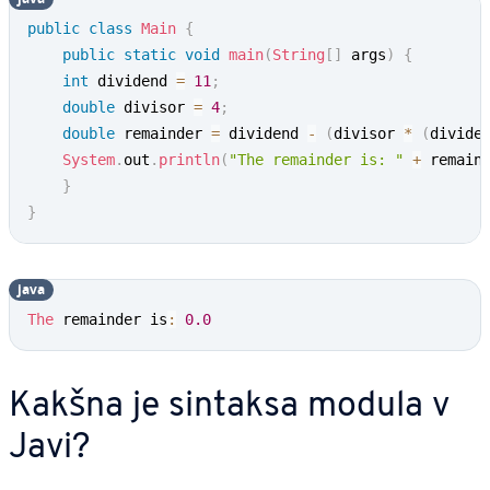
public
class
Main
{
public
static
void
main
(
String
[
]
 args
)
{
int
 dividend 
=
11
;
double
 divisor 
=
4
;
double
 remainder 
=
 dividend 
-
(
divisor 
*
(
divide
System
.
out
.
println
(
"The remainder is: "
+
 remain
}
}
java
The
 remainder is
:
0.0
Kakšna je sintaksa modula v
Javi?