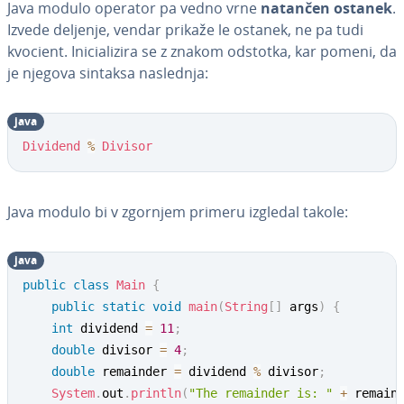
Java modulo operator pa vedno vrne
natančen ostanek
.
Izvede deljenje, vendar prikaže le ostanek, ne pa tudi
kvocient. Ini­ci­a­li­zi­ra se z znakom odstotka, kar pomeni, da
je njegova sintaksa naslednja:
java
Dividend
%
Divisor
Java modulo bi v zgornjem primeru izgledal takole:
java
public
class
Main
{
public
static
void
main
(
String
[
]
 args
)
{
int
 dividend 
=
11
;
double
 divisor 
=
4
;
double
 remainder 
=
 dividend 
%
 divisor
;
System
.
out
.
println
(
"The remainder is: "
+
 remain