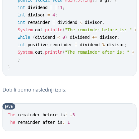
public
static
void
main
(
String
[
]
 args
)
{
int
 dividend 
=
-
11
;
int
 divisor 
=
4
;
int
 remainder 
=
 dividend 
%
 divisor
;
System
.
out
.
println
(
"The remainder before is: "
+
while
(
dividend 
<
0
)
 dividend 
+=
 divisor
;
int
 positive_remainder 
=
 dividend 
%
 divisor
;
System
.
out
.
println
(
"The remainder after is: "
+
 
}
}
Dobili bomo naslednji izpis:
java
The
 remainder before is
:
-
3
The
 remainder after is
:
1