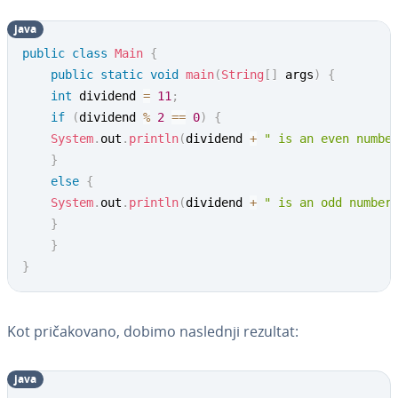
java
public
class
Main
{
public
static
void
main
(
String
[
]
 args
)
{
int
 dividend 
=
11
;
if
(
dividend 
%
2
==
0
)
{
System
.
out
.
println
(
dividend 
+
" is an even numbe
}
else
{
System
.
out
.
println
(
dividend 
+
" is an odd number
}
}
}
Kot pri­ča­ko­va­no, dobimo naslednji rezultat:
java