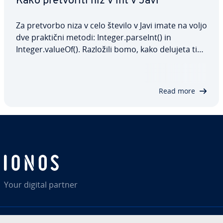
Kako pre­tvo­ri­ti niz v int v Javi
Za pretvorbo niza v celo število v Javi imate na voljo
dve praktični metodi: Integer.parseInt() in
Integer.valueOf(). Razložili bomo, kako delujeta ti
dve metodi, pokazali njuno sintakso in razložili,
kako ju upo­ra­blja­ti, s pomočjo nekaj prak­tič­nih
primerov. Spoznali boste tudi…
Read more
Your digital partner