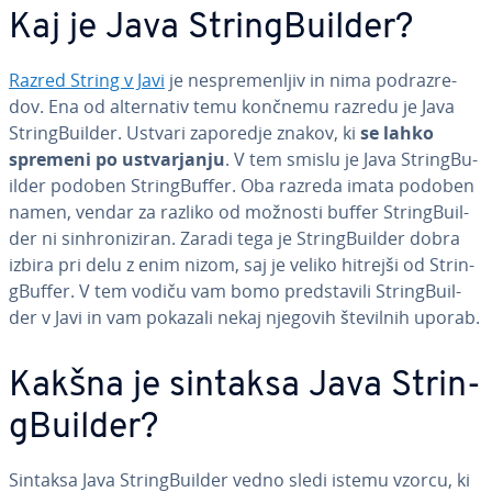
Kaj je Java Strin­gBu­il­der?
Razred String v Javi
je ne­spre­men­ljiv in nima po­d­ra­zre­
dov. Ena od al­ter­na­tiv temu končnemu razredu je Java
Strin­gBu­il­der. Ustvari zaporedje znakov, ki
se lahko
spremeni po ustvar­ja­nju
. V tem smislu je Java Strin­gBu­
il­der podoben Strin­gBu­ffer. Oba razreda imata podoben
namen, vendar za razliko od možnosti buffer Strin­gBu­il­
der ni sin­hro­ni­zi­ran. Zaradi tega je Strin­gBu­il­der dobra
izbira pri delu z enim nizom, saj je veliko hitrejši od Strin­
gBu­ffer. V tem vodiču vam bomo pred­sta­vi­li Strin­gBu­il­
der v Javi in vam pokazali nekaj njegovih številnih uporab.
Kakšna je sintaksa Java Strin­
gBu­il­der?
Sintaksa Java Strin­gBu­il­der vedno sledi istemu vzorcu, ki