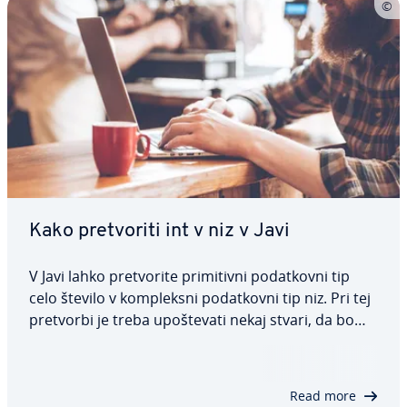
Kako pre­tvo­ri­ti int v niz v Javi
V Javi lahko pre­tvo­ri­te pri­mi­tiv­ni po­dat­kov­ni tip
celo število v kom­ple­ksni po­dat­kov­ni tip niz. Pri tej
pretvorbi je treba upo­šte­va­ti nekaj stvari, da bo
pretvorba potekala gladko. V tem članku vam
pred­sta­vlja­mo pet različnih načinov pretvorbe Java
int v niz in jih po­na­zo­ri­mo s…
Read more