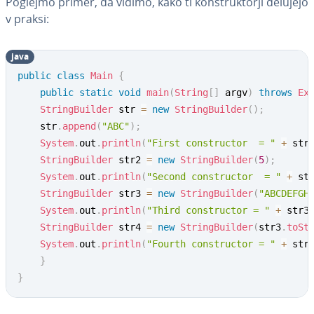
Poglejmo primer, da vidimo, kako ti kon­struk­tor­ji delujejo
v praksi:
java
public
class
Main
{
public
static
void
main
(
String
[
]
 argv
)
throws
Ex
StringBuilder
 str 
=
new
StringBuilder
(
)
;
	str
.
append
(
"ABC"
)
;
System
.
out
.
println
(
"First constructor  = "
+
 str
StringBuilder
 str2 
=
new
StringBuilder
(
5
)
;
System
.
out
.
println
(
"Second constructor  = "
+
 st
StringBuilder
 str3 
=
new
StringBuilder
(
"ABCDEFGH
System
.
out
.
println
(
"Third constructor = "
+
 str3
StringBuilder
 str4 
=
new
StringBuilder
(
str3
.
toSt
System
.
out
.
println
(
"Fourth constructor = "
+
 str
}
}