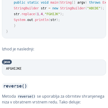
public
static
void
main
(
String
[
]
 argv
)
throws
Ex
StringBuilder
 str 
=
new
StringBuilder
(
"ABCDE"
)
;
	str
.
replace
(
1
,
4
,
"FGHIJK"
)
;
System
.
out
.
println
(
str
)
;
}
}
Izhod je naslednji:
java
AFGHIJKE
reverse()
Metoda
se uporablja za obrnitev shra­nje­ne­ga
reverse()
niza v obratnem vrstnem redu. Tako deluje: