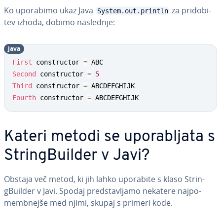
Ko uporabimo ukaz Java
za pri­do­bi­
System.out.println
tev izhoda, dobimo naslednje:
java
First
 constructor 
=
Second
 constructor 
=
5
Third
 constructor 
=
Fourth
 constructor 
=
 ABCDEFGHIJK
Kateri metodi se upo­ra­blja­ta s
Strin­gBu­il­der v Javi?
Obstaja več metod, ki jih lahko uporabite s klaso Strin­
gBu­il­der v Javi. Spodaj pred­sta­vlja­mo nekatere naj­po­
memb­nej­še med njimi, skupaj s primeri kode.