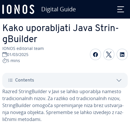
Digital Guide
Skip to Main Content
Kako upo­ra­blja­ti Java Strin­
gBu­il­der
IONOS editorial team
Share on F
Share 
S
01/03/2025
5 mins
Contents
Razred Strin­gBu­il­der v Javi se lahko uporablja namesto
tra­di­ci­o­nal­nih nizov. Za razliko od tra­di­ci­o­nal­nih nizov,
Strin­gBu­il­der omogoča spre­mi­nja­nje niza brez ustvar­ja­
nja novega objekta. Spremembe se lahko izvedejo z raz­
lič­ni­mi metodami.