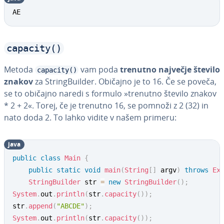
AE
capacity()
Metoda
vam poda
trenutno največje število
capacity()
znakov
za Strin­gBu­il­der. Običajno je to 16. Če se poveča,
se to običajno naredi s formulo »trenutno število znakov
* 2 + 2«. Torej, če je trenutno 16, se pomnoži z 2 (32) in
nato doda 2. To lahko vidite v našem primeru:
java
public
class
Main
{
public
static
void
main
(
String
[
]
 argv
)
throws
Ex
StringBuilder
 str 
=
new
StringBuilder
(
)
;
System
.
out
.
println
(
str
.
capacity
(
)
)
;
str
.
append
(
"ABCDE"
)
;
System
.
out
.
println
(
str
.
capacity
(
)
)
;