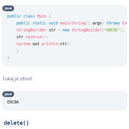
java
public
class
Main
{
public
static
void
main
(
String
[
]
 argv
)
throws
Ex
StringBuilder
 str 
=
new
StringBuilder
(
"ABCDE"
)
;
	str
.
reverse
(
)
;
System
.
out
.
println
(
str
)
;
}
}
Tukaj je izhod:
java
EDCBA
delete()