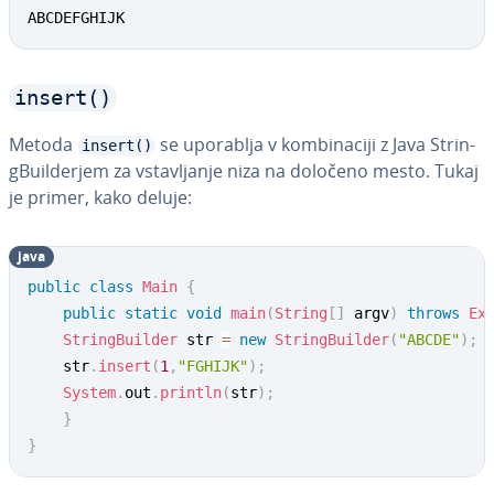
ABCDEFGHIJK
insert()
Metoda
se uporablja v kom­bi­na­ci­ji z Java Strin­
insert()
gBu­il­der­jem za vsta­vlja­nje niza na določeno mesto. Tukaj
je primer, kako deluje:
java
public
class
Main
{
public
static
void
main
(
String
[
]
 argv
)
throws
Ex
StringBuilder
 str 
=
new
StringBuilder
(
"ABCDE"
)
;
	str
.
insert
(
1
,
"FGHIJK"
)
;
System
.
out
.
println
(
str
)
;
}
}