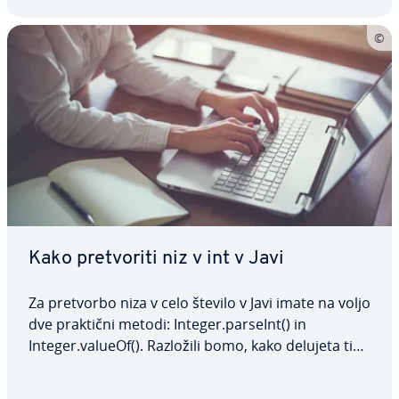
Kako pre­tvo­ri­ti niz v int v Javi
Za pretvorbo niza v celo število v Javi imate na voljo
dve praktični metodi: Integer.parseInt() in
Integer.valueOf(). Razložili bomo, kako delujeta ti
dve metodi, pokazali njuno sintakso in razložili,
kako ju upo­ra­blja­ti, s pomočjo nekaj prak­tič­nih