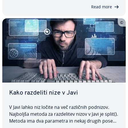
primerov. Spoznali boste tudi…
Read more
Kako razdeliti nize v Javi
V Javi lahko niz ločite na več različnih podnizov.
Najboljša metoda za raz­de­li­tev nizov v Javi je split().
Metoda ima dva parametra in nekaj drugih po­seb­
no­sti, ki jih morate poznati. V tem članku po­ja­snju­