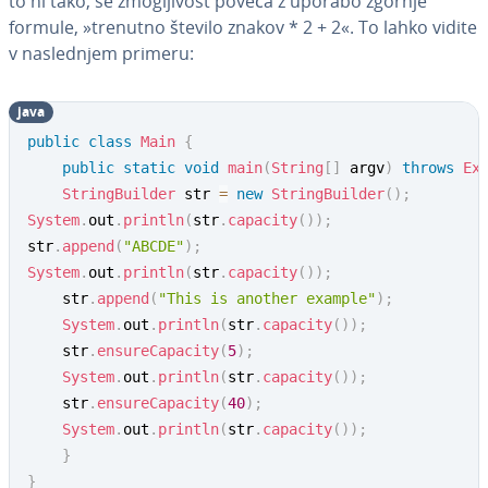
to ni tako, se zmo­glji­vost poveča z uporabo zgornje
formule, »trenutno število znakov * 2 + 2«. To lahko vidite
v na­sle­dnjem primeru:
java
public
class
Main
{
public
static
void
main
(
String
[
]
 argv
)
throws
Ex
StringBuilder
 str 
=
new
StringBuilder
(
)
;
System
.
out
.
println
(
str
.
capacity
(
)
)
;
str
.
append
(
"ABCDE"
)
;
System
.
out
.
println
(
str
.
capacity
(
)
)
;
	str
.
append
(
"This is another example"
)
;
System
.
out
.
println
(
str
.
capacity
(
)
)
;
	str
.
ensureCapacity
(
5
)
;
System
.
out
.
println
(
str
.
capacity
(
)
)
;
	str
.
ensureCapacity
(
40
)
;
System
.
out
.
println
(
str
.
capacity
(
)
)
;
}
}