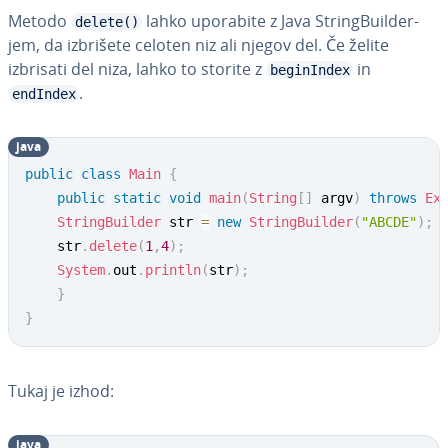
Metodo
lahko uporabite z Java Strin­gBu­il­der­
delete()
jem, da izbrišete celoten niz ali njegov del. Če želite
izbrisati del niza, lahko to storite z
in
beginIndex
.
endIndex
java
public
class
Main
{
public
static
void
main
(
String
[
]
 argv
)
throws
Ex
StringBuilder
 str 
=
new
StringBuilder
(
"ABCDE"
)
;
	str
.
delete
(
1
,
4
)
;
System
.
out
.
println
(
str
)
;
}
}
Tukaj je izhod:
java