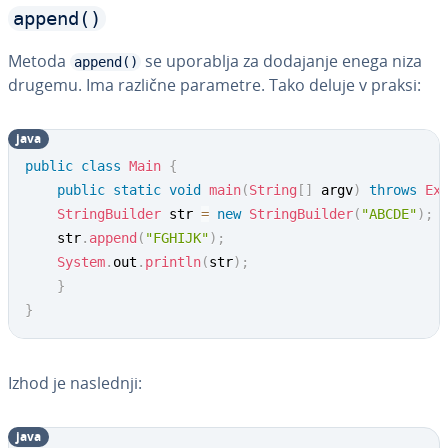
append()
Metoda
se uporablja za dodajanje enega niza
append()
drugemu. Ima različne parametre. Tako deluje v praksi:
java
public
class
Main
{
public
static
void
main
(
String
[
]
 argv
)
throws
Ex
StringBuilder
 str 
=
new
StringBuilder
(
"ABCDE"
)
;
	str
.
append
(
"FGHIJK"
)
;
System
.
out
.
println
(
str
)
;
}
}
Izhod je naslednji:
java