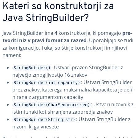
Kateri so kon­struk­tor­ji za
Java Strin­gBu­il­der?
Java Strin­gBu­il­der ima 4 kon­struk­tor­je, ki pomagajo
pre­
tvo­ri­ti niz v pravi format za razred
. Upo­ra­blja­jo se tudi
za kon­fi­gu­ra­ci­jo. Tukaj so štirje kon­struk­tor­ji in njihovi
nameni:
: Ustvari prazen Strin­gBu­il­der z
StringBuilder()
največjo zmo­glji­vo­stjo 16 znakov
: Ustvari Strin­gBu­il­der
StringBuilder(int capacity)
brez znakov, katerega ma­ksi­mal­na ka­pa­ci­te­ta je de­fi­
ni­ra­na z ar­gu­men­tom capacity
: Ustvari nizovnik z
StringBuilder(CharSequence seq)
istimi znaki kot shranjena zaporedja znakov
: Ustvari Strin­gBu­il­der z
StringBuilder(String str)
nizom, ki ga vnesete