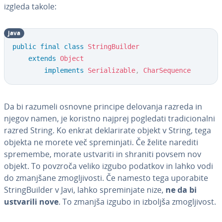
izgleda takole:
java
public
final
class
StringBuilder
extends
Object
implements
Serializable
,
CharSequence
Da bi razumeli osnovne principe delovanja razreda in
njegov namen, je koristno najprej pogledati tra­di­ci­o­nal­ni
razred String. Ko enkrat de­kla­ri­ra­te objekt v String, tega
objekta ne morete več spre­mi­nja­ti. Če želite narediti
spremembe, morate ustvariti in shraniti povsem nov
objekt. To povzroča veliko izgubo podatkov in lahko vodi
do zmanjšane zmo­glji­vo­sti. Če namesto tega uporabite
Strin­gBu­il­der v Javi, lahko spre­mi­nja­te nize,
ne da bi
ustvarili nove
. To zmanjša izgubo in izboljša zmo­glji­vost.