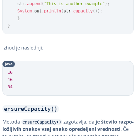
	str
.
append
(
"This is another example"
)
;
System
.
out
.
println
(
str
.
capacity
(
)
)
;
}
}
Izhod je naslednji:
java
16
16
34
ensureCapacity()
Metoda
za­go­ta­vlja, da
je število raz­po­
ensureCapacity()
lo­žlji­vih znakov vsaj enako opre­de­lje­ni vrednosti
. Če