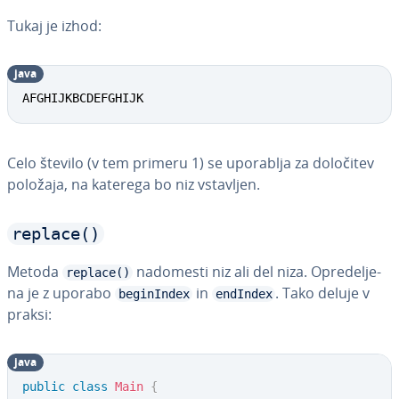
Tukaj je izhod:
java
AFGHIJKBCDEFGHIJK
Celo število (v tem primeru 1) se uporablja za določitev
položaja, na katerega bo niz vstavljen.
replace()
Metoda
nadomesti niz ali del niza. Opre­de­lje­
replace()
na je z uporabo
in
. Tako deluje v
beginIndex
endIndex
praksi:
java
public
class
Main
{