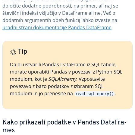
določite dodatne po­drob­no­sti, na primer, ali naj se
številčni indeksi vključijo v DataFrame ali ne. Več o
dodatnih ar­gu­men­tih obeh funkcij lahko izveste na
uradni strani do­ku­men­ta­ci­je Pandas DataFrame
.
Tip
Da bi ustvarili Pandas DataFrame iz SQL tabele,
morate uporabiti Pandas v povezavi z Python SQL
modulom, kot je
SQLAl­che­my
. Vzpo­sta­vi­te
povezavo z bazo podatkov z izbranim SQL
modulom in jo prenesite na
.
read_sql_query()
Kako prikazati podatke v Pandas Da­ta­Fra­
mes