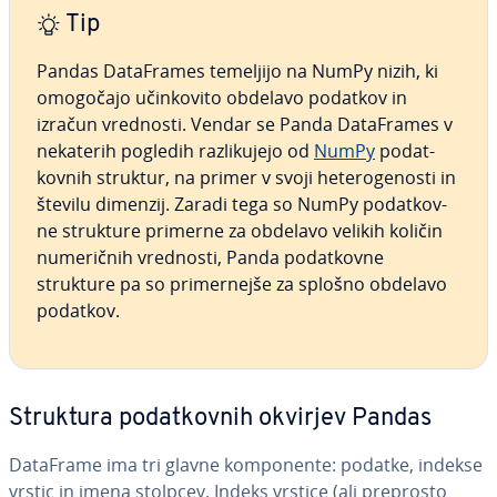
Tip
Pandas Da­ta­Fra­mes temeljijo na NumPy nizih, ki
omogočajo učin­ko­vi­to obdelavo podatkov in
izračun vrednosti. Vendar se Panda Da­ta­Fra­mes v
nekaterih pogledih raz­li­ku­je­jo od
NumPy
po­dat­
kov­nih struktur, na primer v svoji he­te­ro­ge­no­sti in
številu dimenzij. Zaradi tega so NumPy po­dat­kov­
ne strukture primerne za obdelavo velikih količin
nu­me­rič­nih vrednosti, Panda po­dat­kov­ne
strukture pa so pri­mer­nej­še za splošno obdelavo
podatkov.
Struktura po­dat­kov­nih okvirjev Pandas
DataFrame ima tri glavne kom­po­nen­te: podatke, indekse
vrstic in imena stolpcev. Indeks vrstice (ali preprosto