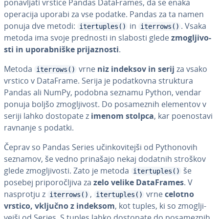
po­na­vlja­ti vrstice Pandas Da­ta­Fra­mes, da se enaka
operacija uporabi za vse podatke. Pandas za ta namen
ponuja dve metodi:
in
. Vsaka
itertuples()
iterrows()
metoda ima svoje prednosti in slabosti glede
zmo­glji­vo­
sti in upo­rab­ni­ške pri­ja­zno­sti
.
Metoda
vrne
niz indeksov in serij
za vsako
iterrows()
vrstico v DataFrame. Serija je po­dat­kov­na struktura
Pandas ali NumPy, podobna seznamu Python, vendar
ponuja boljšo zmo­glji­vost. Do po­sa­me­znih elementov v
seriji lahko dostopate z
imenom stolpca
, kar po­e­no­sta­vi
ravnanje s podatki.
Čeprav so Pandas Series učin­ko­vi­tej­ši od Pytho­no­vih
seznamov, še vedno prinašajo nekaj dodatnih stroškov
glede zmo­glji­vo­sti. Zato je metoda
še
itertuples()
posebej pri­po­ro­člji­va za
zelo velike Da­ta­Fra­mes
. V
nasprotju z
,
vrne
celotno
iterrows()
itertuples()
vrstico, vključno z indeksom
, kot tuples, ki so zmo­glji­
vej­ši od Series. S tuples lahko dostopate do po­sa­me­znih