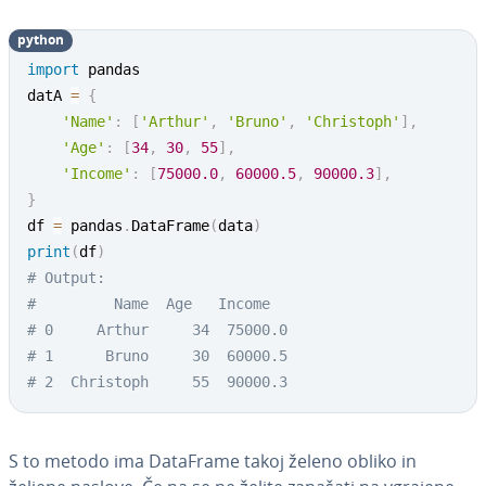
python
import
 pandas

datA 
=
{
'Name'
:
[
'Arthur'
,
'Bruno'
,
'Christoph'
]
,
'Age'
:
[
34
,
30
,
55
]
,
'Income'
:
[
75000.0
,
60000.5
,
90000.3
]
,
}
df 
=
 pandas
.
DataFrame
(
data
)
print
(
df
)
# Output:
#         Name  Age   Income
# 0     Arthur     34  75000.0
# 1      Bruno     30  60000.5
# 2  Christoph     55  90000.3
S to metodo ima DataFrame takoj želeno obliko in