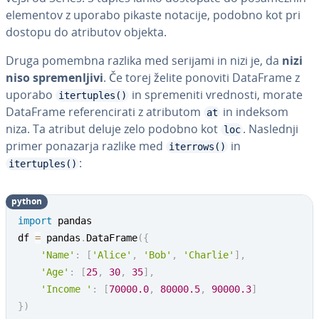
elementov z uporabo pikaste notacije, podobno kot pri
dostopu do atributov objekta.
Druga pomembna razlika med serijami in nizi je, da
nizi
niso spre­men­lji­vi
. Če torej želite ponoviti DataFrame z
uporabo
in spre­me­ni­ti vrednosti, morate
itertuples()
DataFrame re­fe­ren­ci­ra­ti z atributom
in indeksom
at
niza. Ta atribut deluje zelo podobno kot
. Naslednji
loc
primer ponazarja razlike med
in
iterrows()
:
itertuples()
python
import
 pandas

df 
=
 pandas
.
DataFrame
(
{
'Name'
:
[
'Alice'
,
'Bob'
,
'Charlie'
]
,
'Age'
:
[
25
,
30
,
35
]
,
'Income '
:
[
70000.0
,
80000.5
,
90000.3
]
}
)