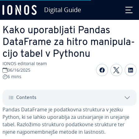
Digital Guide
Skip to Main Content
Kako upo­ra­blja­ti Pandas
DataFrame za hitro ma­ni­pu­la­
ci­jo tabel v Pythonu
IONOS editorial team
Share on F
Share 
S
06/16/2025
6 mins
Contents
Pandas DataFrame je po­dat­kov­na struktura v jeziku
Python, ki se lahko uporablja za ustvar­ja­nje in urejanje
tabel. Razložimo strukturo po­dat­kov­ne strukture ter
njene naj­po­memb­nej­še metode in lastnosti.