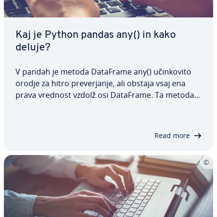
Kaj je Python pandas any() in kako
deluje?
V pandah je metoda DataFrame any() učin­ko­vi­to
orodje za hitro pre­ver­ja­nje, ali obstaja vsaj ena
prava vrednost vzdolž osi DataFrame. Ta metoda
je še posebej koristna za analizo in va­li­da­ci­jo
podatkov. V tem članku vam bomo pokazali,
kakšna je sintaksa te funkcije, kako jo…
Read more