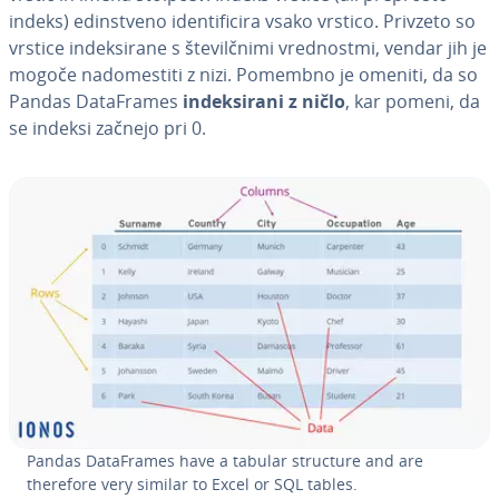
indeks) edin­stve­no iden­ti­fi­ci­ra vsako vrstico. Privzeto so
vrstice in­de­ksi­ra­ne s šte­vilč­ni­mi vre­dnost­mi, vendar jih je
mogoče na­do­me­sti­ti z nizi. Pomembno je omeniti, da so
Pandas Da­ta­Fra­mes
in­de­ksi­ra­ni z ničlo
, kar pomeni, da
se indeksi začnejo pri 0.
Pandas Da­ta­Fra­mes have a tabular structure and are
therefore very similar to Excel or SQL tables.