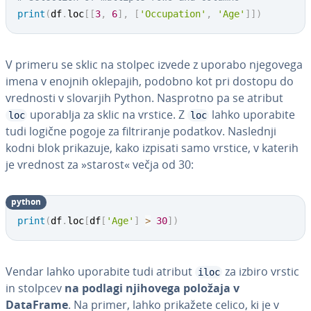
print
(
df
.
loc
[
[
3
,
6
]
,
[
'Occupation'
,
'Age'
]
]
)
V primeru se sklic na stolpec izvede z uporabo njegovega
imena v enojnih oklepajih, podobno kot pri dostopu do
vrednosti v slovarjih Python. Nasprotno pa se atribut
uporablja za sklic na vrstice. Z
lahko uporabite
loc
loc
tudi logične pogoje za fil­tri­ra­nje podatkov. Naslednji
kodni blok prikazuje, kako izpisati samo vrstice, v katerih
je vrednost za »starost« večja od 30:
python
print
(
df
.
loc
[
df
[
'Age'
]
>
30
]
)
Vendar lahko uporabite tudi atribut
za izbiro vrstic
iloc
in stolpcev
na podlagi njihovega položaja v
DataFrame
. Na primer, lahko prikažete celico, ki je v