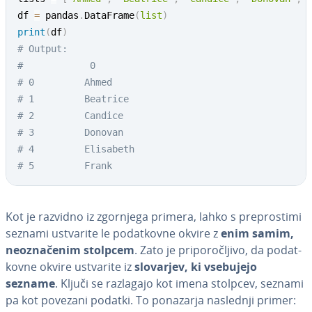
df 
=
 pandas
.
DataFrame
(
list
)
print
(
df
)
# Output:
#            0
# 0     	Ahmed
# 1      	Beatrice
# 2     	Candice
# 3    		Donovan
# 4  	  	Elisabeth
# 5  		Frank
Kot je razvidno iz zgornjega primera, lahko s pre­pro­sti­mi
seznami ustvarite le po­dat­kov­ne okvire z
enim samim,
ne­oz­na­če­nim stolpcem
. Zato je pri­po­ro­člji­vo, da po­dat­
kov­ne okvire ustvarite iz
slovarjev, ki vsebujejo
sezname
. Ključi se razlagajo kot imena stolpcev, seznami
pa kot povezani podatki. To ponazarja naslednji primer: