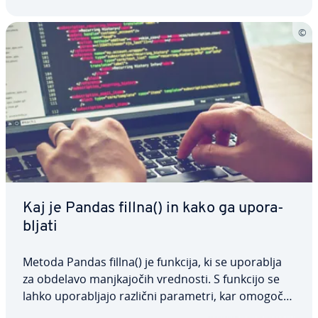
Kaj je Pandas fillna() in kako ga upo­ra­
blja­ti
Metoda Pandas fillna() je funkcija, ki se uporablja
za obdelavo manj­ka­jo­čih vrednosti. S funkcijo se
lahko upo­ra­blja­jo različni parametri, kar omogoča
fle­ksi­bil­nost pri na­do­me­šča­nju vrednosti NaN. V