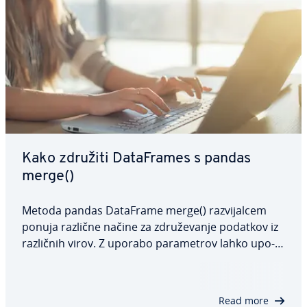
Kako združiti Da­ta­Fra­mes s pandas
merge()
Metoda pandas DataFrame merge() raz­vi­jal­cem
ponuja različne načine za zdru­že­va­nje podatkov iz
različnih virov. Z uporabo pa­ra­me­trov lahko upo­
rab­ni­ki izvajajo različne vrste operacij zdru­že­va­nja
za analizo podatkov. V tem članku bomo pogledali
sintakso funkcije pandas merge(),…
Read more