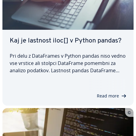
Kaj je lastnost iloc[] v Python pandas?
Pri delu z Da­ta­Fra­mes v Python pandas niso vedno
vse vrstice ali stolpci DataFrame pomembni za
analizo podatkov. Lastnost pandas DataFrame
iloc[] je uporabno orodje za izbiranje vrstic ali
stolpcev z uporabo njihovih indeksov. V tem članku
si bomo ogledali sintakso iloc[] in…
Read more