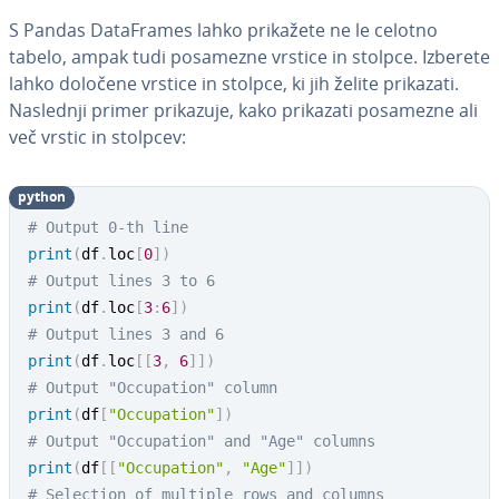
S Pandas Da­ta­Fra­mes lahko prikažete ne le celotno
tabelo, ampak tudi posamezne vrstice in stolpce. Izberete
lahko določene vrstice in stolpce, ki jih želite prikazati.
Naslednji primer prikazuje, kako prikazati posamezne ali
več vrstic in stolpcev:
python
# Output 0-th line
print
(
df
.
loc
[
0
]
)
# Output lines 3 to 6
print
(
df
.
loc
[
3
:
6
]
)
# Output lines 3 and 6
print
(
df
.
loc
[
[
3
,
6
]
]
)
# Output "Occupation" column
print
(
df
[
"Occupation"
]
)
# Output "Occupation" and "Age" columns
print
(
df
[
[
"Occupation"
,
"Age"
]
]
)
# Selection of multiple rows and columns