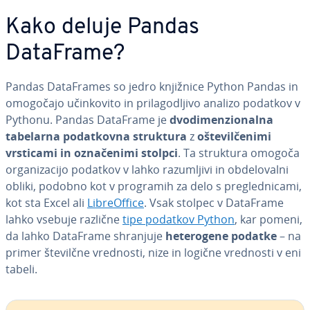
Kako deluje Pandas
DataFrame?
Pandas Da­ta­Fra­mes so jedro knjižnice Python Pandas in
omogočajo učin­ko­vi­to in pri­la­go­dlji­vo analizo podatkov v
Pythonu. Pandas DataFrame je
dvo­di­men­zi­o­nal­na
tabelarna po­dat­kov­na struktura
z
ošte­vil­če­ni­mi
vrsticami in ozna­če­ni­mi stolpci
. Ta struktura omogoča
or­ga­ni­za­ci­jo podatkov v lahko ra­zu­mlji­vi in ob­de­lo­val­ni
obliki, podobno kot v programih za delo s pre­gle­dni­ca­mi,
kot sta Excel ali
Li­bre­O­ffi­ce
. Vsak stolpec v DataFrame
lahko vsebuje različne
tipe podatkov Python
, kar pomeni,
da lahko DataFrame shranjuje
he­te­ro­ge­ne podatke
– na
primer številčne vrednosti, nize in logične vrednosti v eni
tabeli.