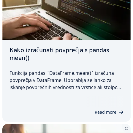
Kako iz­ra­ču­na­ti povprečja s pandas
mean()
Funkcija pandas `DataFrame.mean()` izračuna
povprečja v DataFrame. Uporablja se lahko za
iskanje pov­preč­nih vrednosti za vrstice ali stolpce
in ponuja fle­ksi­bil­nost pri obrav­na­va­nju vrednosti
NaN. V tem članku bomo pogledali sintakso
funkcije, parametre, ki jih sprejema, in kako…
Read more