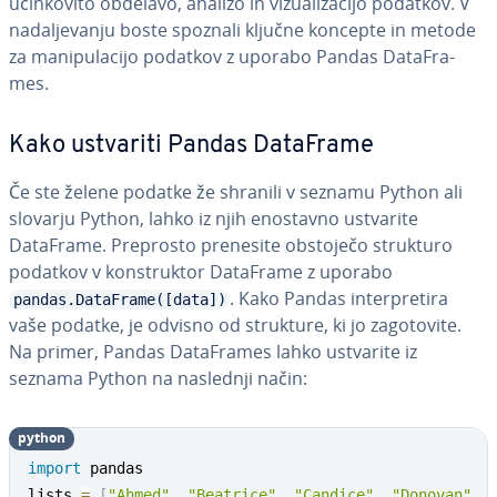
učin­ko­vi­to obdelavo, analizo in vi­zu­a­li­za­ci­jo podatkov. V
na­da­lje­va­nju boste spoznali ključne koncepte in metode
za ma­ni­pu­la­ci­jo podatkov z uporabo Pandas Da­ta­Fra­
mes.
Kako ustvariti Pandas DataFrame
Če ste želene podatke že shranili v seznamu Python ali
slovarju Python, lahko iz njih enostavno ustvarite
DataFrame. Preprosto prenesite obstoječo strukturo
podatkov v kon­struk­tor DataFrame z uporabo
. Kako Pandas in­ter­pre­ti­ra
pandas.DataFrame([data])
vaše podatke, je odvisno od strukture, ki jo za­go­to­vi­te.
Na primer, Pandas Da­ta­Fra­mes lahko ustvarite iz
seznama Python na naslednji način:
python
import
 pandas

lists 
=
[
"Ahmed"
,
"Beatrice"
,
"Candice"
,
"Donovan"
,