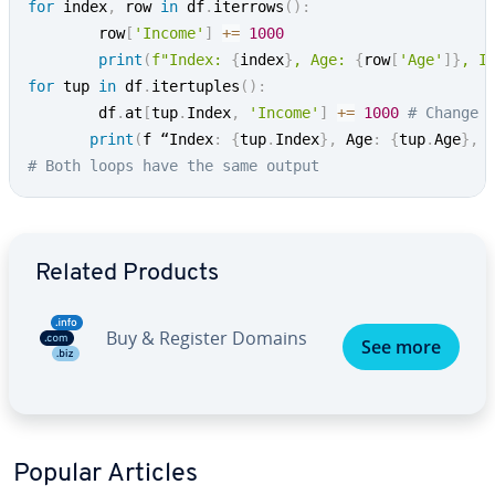
for
 index
,
 row 
in
 df
.
iterrows
(
)
:
        row
[
'Income'
]
+=
1000
print
(
f"Index: 
{
index
}
, Age: 
{
row
[
'Age'
]
}
, I
for
 tup 
in
 df
.
itertuples
(
)
:
        df
.
at
[
tup
.
Index
,
'Income'
]
+=
1000
# Change 
print
(
f “Index
:
{
tup
.
Index
}
,
 Age
:
{
tup
.
Age
}
,
 
# Both loops have the same output
Go to Main Menu
Related Products
Buy & Register Domains
See more
Popular Articles