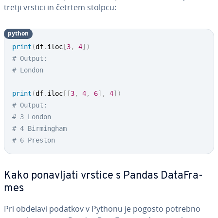
tretji vrstici in četrtem stolpcu:
python
print
(
df
.
iloc
[
3
,
4
]
)
# Output: 
# London
print
(
df
.
iloc
[
[
3
,
4
,
6
]
,
4
]
)
# Output: 
# 3 London
# 4 Birmingham
# 6 Preston
Kako po­na­vlja­ti vrstice s Pandas Da­ta­Fra­
mes
Pri obdelavi podatkov v Pythonu je pogosto potrebno