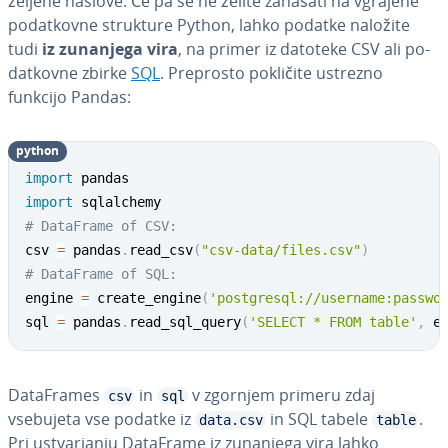
željene naslove. Če pa se ne želite zanašati na vgrajene
po­dat­kov­ne strukture Python, lahko podatke naložite
tudi
iz zunanjega vira
, na primer iz datoteke CSV ali po­
dat­kov­ne zbirke
SQL
. Preprosto pokličite ustrezno
funkcijo Pandas:
python
import
import
# DataFrame of CSV:
csv 
=
 pandas
.
read_csv
(
"csv-data/files.csv"
)
# DataFrame of SQL:
engine 
=
 create_engine
(
'postgresql://username:passwo
sql 
=
 pandas
.
read_sql_query
(
'SELECT * FROM table'
,
 e
Da­ta­Fra­mes
in
v zgornjem primeru zdaj
csv
sql
vsebujeta vse podatke iz
in SQL tabele
.
data.csv
table
Pri ustvar­ja­nju DataFrame iz zunanjega vira lahko