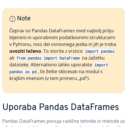
Note
Čeprav so Pandas Da­ta­Fra­mes med najbolj pri­lju­
blje­ni­mi in upo­rab­ni­mi po­dat­kov­ni­mi struk­tu­ra­mi
v Pythonu, niso del osnovnega jezika in jih je treba
uvoziti ločeno
. To storite z vrstico
import pandas
ali
na začetku
from pandas import DataFrame
datoteke. Al­ter­na­tiv­no lahko uporabite
import
, če želite skli­ce­va­ti na modul s
pandas as pd
krajšim imenom (v tem primeru „pd“).
Uporaba Pandas Da­ta­Fra­mes
Pandas Da­ta­Fra­mes ponuja različne tehnike in metode za