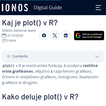
Digital Guide
Skip to Main Content
Kaj je plot() v R?
IONOS editorial team
Share on Facebook
Share on Twitter
Share on Linked
12/13/2024
3 mins
Contents
v R je vse­stran­ska funkcija, ki podpira
različne
plot()
vrste gra­fi­ko­nov,
vključno
z
raz­pr­še­ni­mi grafikoni,
črtnimi in stol­pič­ni­mi grafikoni, hi­sto­gra­mi, ška­tla­sti­mi
grafikoni in drugimi.
Kako deluje plot() v R?