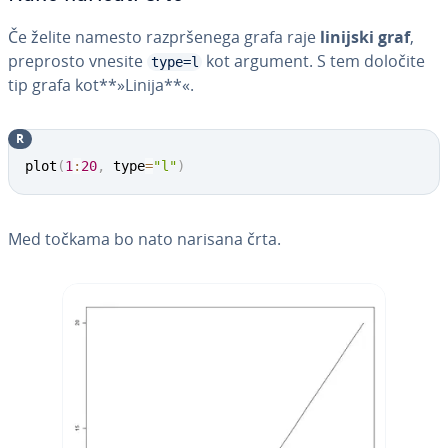
Če želite namesto raz­pr­še­ne­ga grafa raje
linijski graf
,
preprosto vnesite
kot argument. S tem določite
type=l
tip grafa kot**»Linija**«.
R
plot
(
1
:
20
,
 type
=
"l"
)
Med točkama bo nato narisana črta.