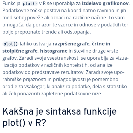
Funkcija
v R se uporablja za
izdelavo gra­fi­ko­nov
.
plot()
Po­dat­kov­ne točke postavi na ko­or­di­na­tno ravnino in jih
med seboj poveže ali označi na različne načine. To vam
omogoča, da po­na­zo­ri­te vzorce in odnose v podatkih ter
bolje pre­po­zna­te trende ali od­sto­pa­nja.
lahko ustvarja
razpršene grafe, črtne in
plot()
stolpične grafe, hi­sto­gra­me
in številne druge vrste
grafov. Zaradi svoje vse­stran­sko­sti se uporablja za vi­zu­a­
li­za­ci­jo podatkov v različnih kon­te­kstih, od analize
podatkov do pred­sta­vi­tve re­zul­ta­tov. Zaradi svoje upo­
rab­ni­ške pri­ja­zno­sti in pri­la­go­dlji­vo­sti je pomembno
orodje za vsakogar, ki analizira podatke, dela s sta­ti­sti­ko
ali želi po­na­zo­ri­ti zapletene po­dat­kov­ne nize.
Kakšna je sintaksa funkcije
plot() v R?