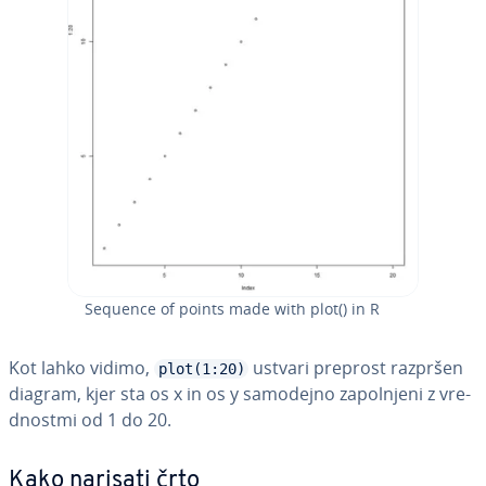
Sequence of points made with plot() in R
Kot lahko vidimo,
ustvari preprost razpršen
plot(1:20)
diagram, kjer sta os x in os y samodejno za­pol­nje­ni z vre­
dnost­mi od 1 do 20.
Kako narisati črto