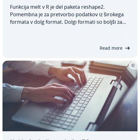
Funkcija melt v R je del paketa reshape2.
Pomembna je za pretvorbo podatkov iz širokega
formata v dolg format. Dolgi formati so boljši za
določene analize, kot so linearni modeli in analize
časovnih vrst. Nekatere knjižnice za vi­zu­a­li­za­ci­jo,
kot je ggplot2, prav tako dajejo…
Read more