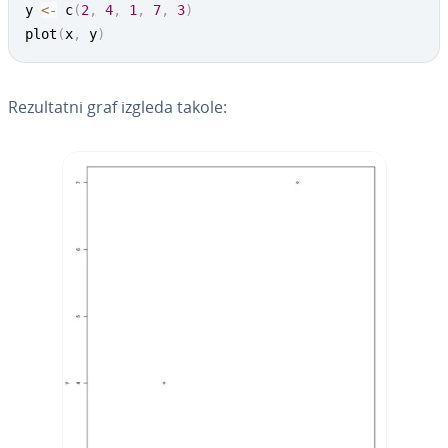
y 
<-
 c
(
2
,
4
,
1
,
7
,
3
)
plot
(
x
,
 y
)
Re­zul­ta­tni graf izgleda takole: