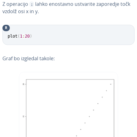
Z operacijo
lahko enostavno ustvarite zaporedje točk
:
vzdolž osi x in y.
R
plot
(
1
:
20
)
Graf bo izgledal takole: