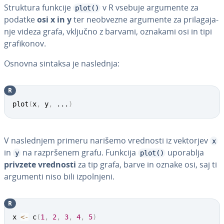
Struktura funkcije
v R vsebuje argumente za
plot()
podatke
osi x in y
ter neobvezne argumente za pri­la­ga­ja­
nje videza grafa, vključno z barvami, oznakami osi in tipi
gra­fi­ko­nov.
Osnovna sintaksa je naslednja:
R
plot
(
x
,
 y
,
...
)
V na­sle­dnjem primeru narišemo vrednosti iz vektorjev
x
in
na raz­pr­še­nem grafu. Funkcija
uporablja
y
plot()
privzete vrednosti
za tip grafa, barve in oznake osi, saj ti
argumenti niso bili iz­pol­nje­ni.
R
x 
<-
 c
(
1
,
2
,
3
,
4
,
5
)