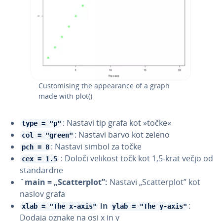
Cu­sto­mi­sing the appe­a­ran­ce of a graph
made with plot()
: Nastavi tip grafa kot »točke«
type = "p"
: Nastavi barvo kot zeleno
col = "green"
: Nastavi simbol za točke
pch = 8
: Določi velikost točk kot 1,5-krat večjo od
cex = 1.5
stan­dar­dne
`main = „Scat­ter­plot”:
Nastavi „Scat­ter­plot” kot
naslov grafa
in
:
xlab = "The x-axis"
ylab = "The y-axis"
Dodaja oznake na osi x in y