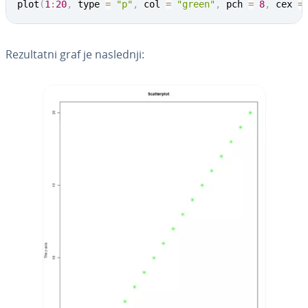
plot
(
1
:
20
,
 type 
=
"p"
,
 col 
=
"green"
,
 pch 
=
8
,
 cex 
=
Re­zul­ta­tni graf je naslednji: