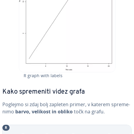
R graph with labels
Kako spre­me­ni­ti videz grafa
Poglejmo si zdaj bolj zapleten primer, v katerem spre­me­
ni­mo
barvo, velikost in obliko
točk na grafu.
R