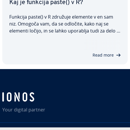
Kaj je funkcija paste() v R?
Funkcija paste() v R združuje elemente v en sam
niz. Omogoča vam, da se odločite, kako naj se
elementi ločijo, in se lahko uporablja tudi za delo z
vektorji. To je še posebej koristno, ko morate obli­
ko­va­ti podatke za pred­sta­vi­tve ali izvoz. V tem
članku govorimo o uporabi paste()…
Read more
Your digital partner