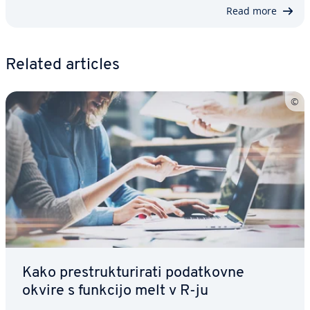
Read more
Related articles
Kako pre­struk­tu­ri­ra­ti po­dat­kov­ne
okvire s funkcijo melt v R-ju