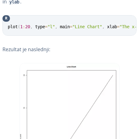
in
.
ylab
R
plot
(
1
:
20
,
 type
=
"l"
,
 main
=
"Line Chart"
,
 xlab
=
"The x-
Rezultat je naslednji: