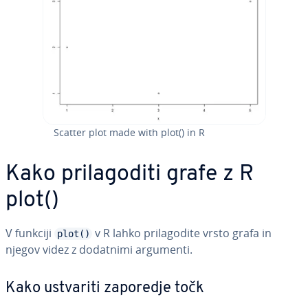
Scatter plot made with plot() in R
Kako pri­la­go­di­ti grafe z R
plot()
V funkciji
v R lahko pri­la­go­di­te vrsto grafa in
plot()
njegov videz z dodatnimi argumenti.
Kako ustvariti zaporedje točk