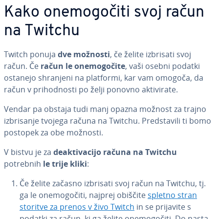
Kako one­mo­go­či­ti svoj račun
na Twitchu
Twitch ponuja
dve možnosti
, če želite izbrisati svoj
račun. Če
račun le one­mo­go­či­te
, vaši osebni podatki
ostanejo shranjeni na platformi, kar vam omogoča, da
račun v pri­ho­dno­sti po želji ponovno ak­ti­vi­ra­te.
Vendar pa obstaja tudi manj opazna možnost za trajno
iz­bri­sa­nje tvojega računa na Twitchu. Pred­sta­vi­li ti bomo
postopek za obe možnosti.
V bistvu je za
de­ak­ti­va­ci­jo računa na Twitchu
potrebnih
le trije kliki
:
Če želite začasno izbrisati svoj račun na Twitchu, tj.
ga le one­mo­go­či­ti, najprej obiščite
spletno stran
storitve za prenos v živo Twitch
in se prijavite s
podatki za račun, ki ga želite one­mo­go­či­ti. Do na­sta­