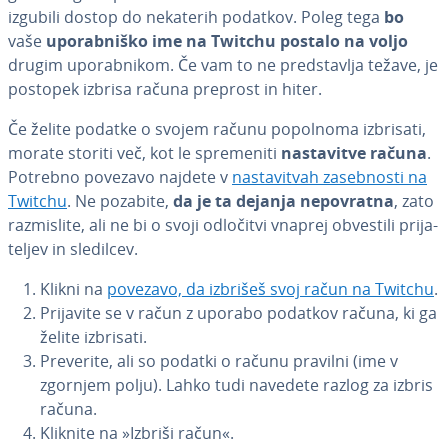
izgubili dostop do nekaterih podatkov. Poleg tega
bo
vaše
upo­rab­ni­ško ime na Twitchu postalo na voljo
drugim upo­rab­ni­kom. Če vam to ne pred­sta­vlja težave, je
postopek izbrisa računa preprost in hiter.
Če želite podatke o svojem računu popolnoma izbrisati,
morate storiti več, kot le spre­me­ni­ti
na­sta­vi­tve računa
.
Potrebno povezavo najdete v
na­sta­vi­tvah za­seb­no­sti na
Twitchu
. Ne pozabite,
da je ta dejanja ne­po­vra­tna
, zato
raz­mi­sli­te, ali ne bi o svoji odločitvi vnaprej obvestili pri­ja­
te­ljev in sledilcev.
Klikni na
povezavo, da izbrišeš svoj račun na Twitchu
.
Prijavite se v račun z uporabo podatkov računa, ki ga
želite izbrisati.
Preverite, ali so podatki o računu pravilni (ime v
zgornjem polju). Lahko tudi navedete razlog za izbris
računa.
Kliknite na »Izbriši račun«.