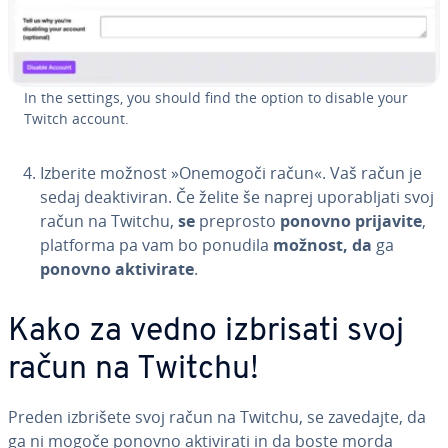
In the settings, you should find the option to disable your
Twitch account.
Izberite možnost »Onemogoči račun«. Vaš račun je
sedaj de­ak­ti­vi­ran. Če želite še naprej upo­ra­blja­ti svoj
račun na Twitchu,
se
preprosto
ponovno prijavite
,
platforma pa vam bo ponudila
možnost, da
ga
ponovno ak­ti­vi­ra­te
.
Kako za vedno izbrisati svoj
račun na Twitchu!
Preden izbrišete svoj račun na Twitchu, se zavedajte, da
ga ni mogoče ponovno ak­ti­vi­ra­ti in da boste morda