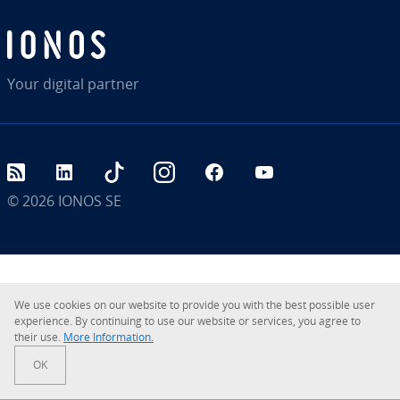
Your digital partner
RSS
LinkedIn
tiktok
Instagram
Facebook
YouTube
© 2026
IONOS SE
We use cookies on our website to provide you with the best possible user
expe­ri­en­ce. By con­ti­nu­ing to use our website or services, you agree to
their use.
More In­for­ma­ti­on.
OK