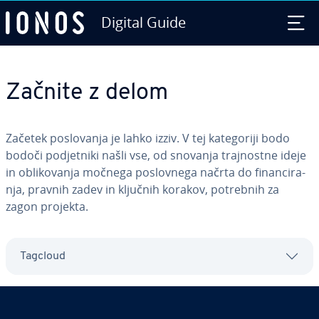
Digital Guide
Skip to Main Content
Začnite z delom
Začetek po­slo­va­nja je lahko izziv. V tej ka­te­go­ri­ji bodo
bodoči pod­je­tni­ki našli vse, od snovanja traj­no­stne ideje
in obli­ko­va­nja močnega po­slov­ne­ga načrta do fi­nan­ci­ra­
nja, pravnih zadev in ključnih korakov, potrebnih za
zagon projekta.
Tagcloud