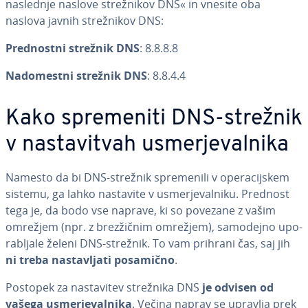
naslednje naslove stre­žni­kov DNS« in vnesite oba
naslova javnih stre­žni­kov DNS:
Pred­no­stni strežnik DNS
: 8.8.8.8
Na­do­me­stni strežnik DNS
: 8.8.4.4
Kako spre­me­ni­ti DNS-strežnik
v na­sta­vi­tvah usmer­je­val­ni­ka
Namesto da bi DNS-strežnik spre­me­ni­li v ope­ra­cij­skem
sistemu, ga lahko nastavite v usmer­je­val­ni­ku. Prednost
tega je, da bodo vse naprave, ki so povezane z vašim
omrežjem (npr. z brez­žič­nim omrežjem), samodejno upo­
ra­blja­le želeni DNS-strežnik. To vam prihrani čas, saj jih
ni treba na­sta­vlja­ti posamično
.
Postopek za na­sta­vi­tev strežnika DNS
je odvisen od
vašega usmer­je­val­ni­ka
. Večina naprav se upravlja prek