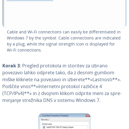
Cable and Wi-Fi con­nec­ti­ons can easily be di­ffe­ren­ti­a­ted in
Windows 7 by the symbol: Cable con­nec­ti­ons are indicated
by a plug, while the signal strength icon is displayed for
Wi-Fi con­nec­ti­ons.
Korak 3
: Pregled protokola in storitev za izbrano
povezavo lahko odprete tako, da z desnim gumbom
miške kliknete na povezavo in izberete**»Lastnosti**«.
Poiščite vnos**»In­ter­ne­tni protokol različice 4
(TCP/IPv4)**« in z dvojnim klikom odprite meni za spre­
mi­nja­nje strežnika DNS v sistemu Windows 7.