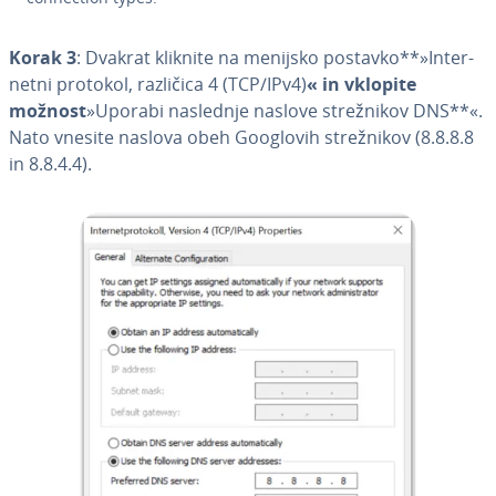
Korak 3
: Dvakrat kliknite na menijsko postavko**»In­ter­
ne­tni protokol, različica 4 (TCP/IPv4)
« in vklopite
možnost
»Uporabi naslednje naslove stre­žni­kov DNS**«.
Nato vnesite naslova obeh Googlovih stre­žni­kov (8.8.8.8
in 8.8.4.4).