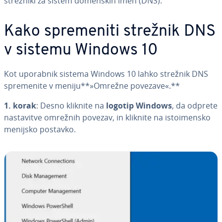
strežniki za sistem domenskih imen (DNS).
Kako spre­me­ni­ti strežnik DNS
v sistemu Windows 10
Kot uporabnik sistema Windows 10 lahko strežnik DNS
spre­me­ni­te v meniju**»Omrežne povezave«.**
1. korak
: Desno kliknite na
logotip Windows
, da odprete
na­sta­vi­tve omrežnih povezav, in kliknite na is­to­i­men­sko
menijsko postavko.