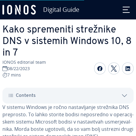
Digital Guide
Skip to Main Content
Kako spre­me­ni­ti strežnike
DNS v sistemih Windows 10, 8
in 7
IONOS editorial team
Share on F
Share 
S
08/22/2023
7 mins
Contents
V sistemu Windows je ročno na­sta­vlja­nje strežnika DNS
preprosto. To lahko storite bodisi ne­po­sre­dno v ope­ra­cij­
skem sistemu Microsoft bodisi v na­sta­vi­tvah usmer­je­val­
ni­ka. Morda boste ugotovili, da so vam bolj ustrezni drugi