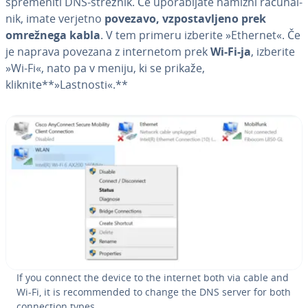
spre­me­ni­ti DNS-strežnik. Če upo­ra­blja­te namizni ra­ču­nal­
nik, imate verjetno
povezavo, vzpo­sta­vlje­no prek
omrežnega kabla
. V tem primeru izberite »Ethernet«. Če
je naprava povezana z in­ter­ne­tom prek
Wi-Fi-ja
, izberite
»Wi-Fi«, nato pa v meniju, ki se prikaže,
kliknite**»Lastnosti«.**
If you connect the device to the internet both via cable and
Wi-Fi, it is re­com­men­ded to change the DNS server for both
con­nec­ti­on types.