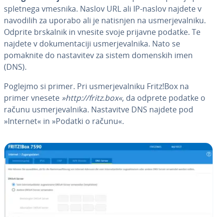
spletnega vmesnika. Naslov URL ali IP-naslov najdete v
navodilih za uporabo ali je natisnjen na usmer­je­val­ni­ku.
Odprite brskalnik in vnesite svoje prijavne podatke. Te
najdete v do­ku­men­ta­ci­ji usmer­je­val­ni­ka. Nato se
pomaknite do na­sta­vi­tev za sistem domenskih imen
(DNS).
Poglejmo si primer. Pri usmer­je­val­ni­ku Fritz!Box na
primer vnesete
»http://fritz.box«
, da odprete podatke o
računu usmer­je­val­ni­ka. Na­sta­vi­tve DNS najdete pod
»Internet« in »Podatki o računu«.