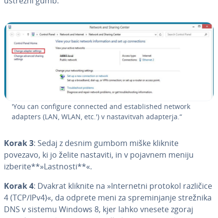
ustrezni gumb.
'You can configure connected and esta­bli­shed network
adapters (LAN, WLAN, etc.') v na­sta­vi­tvah adapterja.“
Korak 3
: Sedaj z desnim gumbom miške kliknite
povezavo, ki jo želite nastaviti, in v pojavnem meniju
izberite**»Lastnosti**«.
Korak 4
: Dvakrat kliknite na »In­ter­ne­tni protokol različice
4 (TCP/IPv4)«, da odprete meni za spre­mi­nja­nje strežnika
DNS v sistemu Windows 8, kjer lahko vnesete zgoraj