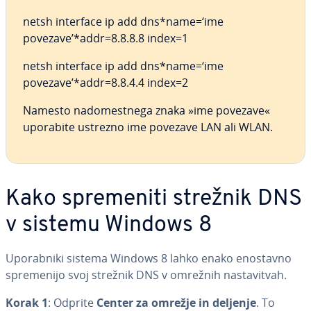
netsh interface ip add dns*name=‘ime
povezave’*addr=8.8.8.8 index=1
netsh interface ip add dns*name=‘ime
povezave’*addr=8.8.4.4 index=2
Namesto na­do­me­stne­ga znaka »ime povezave«
uporabite ustrezno ime povezave LAN ali WLAN.
Kako spre­me­ni­ti strežnik DNS
v sistemu Windows 8
Upo­rab­ni­ki sistema Windows 8 lahko enako enostavno
spre­me­ni­jo svoj strežnik DNS v omrežnih na­sta­vi­tvah.
Korak 1
: Odprite
Center za omrežje in deljenje
. To