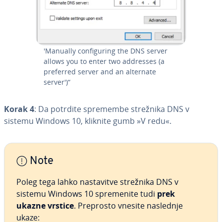
'Manually con­fi­gu­ring the DNS server
allows you to enter two addresses (a
preferred server and an alternate
server')“
Korak 4
: Da potrdite spremembe strežnika DNS v
sistemu Windows 10, kliknite gumb »V redu«.
Note
Poleg tega lahko na­sta­vi­tve strežnika DNS v
sistemu Windows 10 spre­me­ni­te tudi
prek
ukazne vrstice
. Preprosto vnesite naslednje
ukaze: