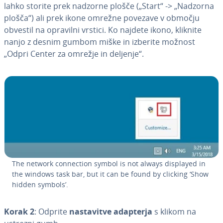
lahko storite prek nadzorne plošče („Start“ -> „Nadzorna
plošča“) ali prek ikone omrežne povezave v območju
obvestil na opravilni vrstici. Ko najdete ikono, kliknite
nanjo z desnim gumbom miške in izberite možnost
„Odpri Center za omrežje in deljenje“.
The network con­nec­ti­on symbol is not always displayed in
the windows task bar, but it can be found by clicking ‘Show
hidden symbols’.
Korak 2
: Odprite
na­sta­vi­tve adapterja
s klikom na