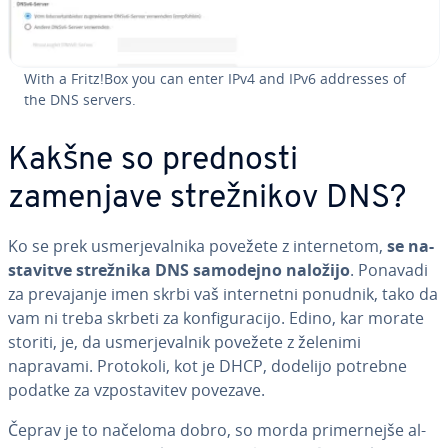
With a Fritz!Box you can enter IPv4 and IPv6 addresses of
the DNS servers.
Kakšne so prednosti
zamenjave stre­žni­kov DNS?
Ko se prek usmer­je­val­ni­ka povežete z in­ter­ne­tom,
se na­
sta­vi­tve strežnika DNS samodejno naložijo
. Ponavadi
za pre­va­ja­nje imen skrbi vaš in­ter­ne­tni ponudnik, tako da
vam ni treba skrbeti za kon­fi­gu­ra­ci­jo. Edino, kar morate
storiti, je, da usmer­je­val­nik povežete z želenimi
napravami. Protokoli, kot je DHCP, dodelijo potrebne
podatke za vzpo­sta­vi­tev povezave.
Čeprav je to načeloma dobro, so morda pri­mer­nej­še al­