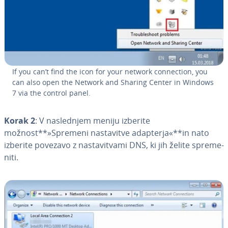
If you can’t find the icon for your network con­nec­ti­on, you
can also open the Network and Sharing Center in Windows
7 via the control panel.
Korak 2
: V na­sle­dnjem meniju izberite
možnost**»Spremeni na­sta­vi­tve adapterja«**in nato
izberite povezavo z na­sta­vi­tva­mi DNS, ki jih želite spre­me­
ni­ti.