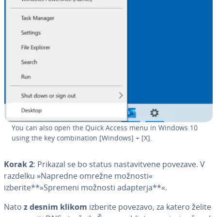
You can also open the Quick Access menu in Windows 10
using the key com­bi­na­ti­on [Windows] + [X].
Korak 2
: Prikazal se bo status na­sta­vi­tve­ne povezave. V
razdelku »Napredne omrežne možnosti«
izberite**»Spremeni možnosti adapterja**«.
Nato
z desnim klikom
izberite povezavo, za katero želite