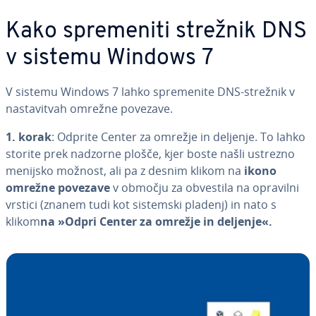
Kako spre­me­ni­ti strežnik DNS
v sistemu Windows 7
V sistemu Windows 7 lahko spre­me­ni­te DNS-strežnik v
na­sta­vi­tvah omrežne povezave.
1. korak
: Odprite Center za omrežje in deljenje. To lahko
storite prek nadzorne plošče, kjer boste našli ustrezno
menijsko možnost, ali pa z desnim klikom na
ikono
omrežne povezave
v območju za obvestila na opravilni
vrstici (znanem tudi kot sistemski pladenj) in nato s
klikom
na »Odpri Center za omrežje in deljenje«.