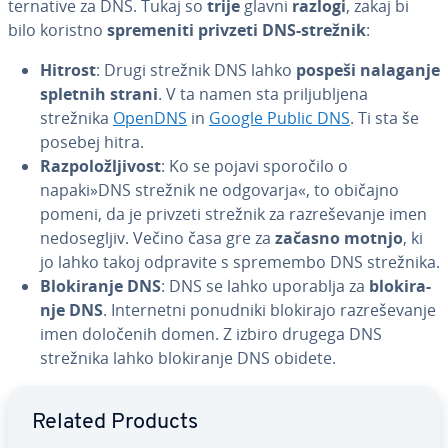
ter­na­ti­ve za DNS. Tukaj so
trije
glavni
razlogi
, zakaj bi
bilo koristno
spre­me­ni­ti privzeti DNS-strežnik
:
Hitrost
: Drugi strežnik DNS lahko
pospeši nalaganje
spletnih strani
. V ta namen sta pri­lju­blje­na
strežnika
OpenDNS
in
Google Public DNS
. Ti sta še
posebej hitra.
Raz­po­lo­žlji­vost
: Ko se pojavi sporočilo o
napaki»DNS strežnik ne odgovarja«, to običajno
pomeni, da je privzeti strežnik za raz­re­še­va­nje imen
ne­do­se­gljiv. Večino časa gre za
začasno motnjo
, ki
jo lahko takoj odpravite s spremembo DNS strežnika.
Blo­ki­ra­nje DNS
: DNS se lahko uporablja za
blo­ki­ra­
nje DNS
. In­ter­ne­tni ponudniki blokirajo raz­re­še­va­nje
imen določenih domen. Z izbiro drugega DNS
strežnika lahko blo­ki­ra­nje DNS obidete.
Go to Main Menu
Related Products