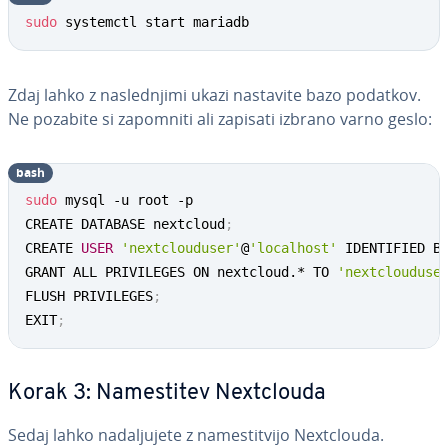
sudo
 systemctl start mariadb
Zdaj lahko z na­sle­dnji­mi ukazi nastavite bazo podatkov.
Ne pozabite si zapomniti ali zapisati izbrano varno geslo:
bash
sudo
 mysql -u root -p

CREATE DATABASE nextcloud
;
CREATE 
USER
'nextclouduser'
@
'localhost'
 IDENTIFIED B
GRANT ALL PRIVILEGES ON nextcloud.* TO 
'nextclouduse
FLUSH PRIVILEGES
;
EXIT
;
Korak 3: Na­me­sti­tev Ne­xt­clo­u­da
Sedaj lahko na­da­lju­je­te z na­me­sti­tvi­jo Ne­xt­clo­u­da.