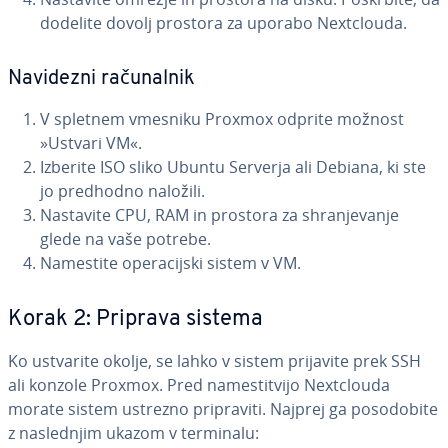
dodelite dovolj prostora za uporabo Ne­xt­clo­u­da.
Navidezni ra­ču­nal­nik
V spletnem vmesniku Proxmox odprite možnost
»Ustvari VM«.
Izberite ISO sliko Ubuntu Serverja ali Debiana, ki ste
jo predhodno naložili.
Nastavite CPU, RAM in prostora za shra­nje­va­nje
glede na vaše potrebe.
Namestite ope­ra­cij­ski sistem v VM.
Korak 2: Priprava sistema
Ko ustvarite okolje, se lahko v sistem prijavite prek SSH
ali konzole Proxmox. Pred na­me­sti­tvi­jo Ne­xt­clo­u­da
morate sistem ustrezno pri­pra­vi­ti. Najprej ga po­so­do­bi­te
z na­sle­dnjim ukazom v terminalu: