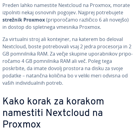
Preden lahko namestite Nextcloud na Proxmox, morate
izpolniti nekaj osnovnih pogojev. Najprej po­tre­bu­je­te
strežnik Proxmox
(pri­po­ro­ča­mo različico 6 ali novejšo)
in dostop do spletnega vmesnika Proxmox.
Za virtualni stroj ali kontejner, na katerem bo deloval
Nextcloud, boste po­tre­bo­va­li vsaj 2 jedra pro­ce­sor­ja in 2
GB po­mnil­ni­ka RAM. Za večje skupine upo­rab­ni­kov pri­po­
ro­ča­mo 4 GB po­mnil­ni­ka RAM ali več. Poleg tega
poskrbite, da imate dovolj prostora na disku za svoje
podatke – natančna količina bo v veliki meri odvisna od
vaših in­di­vi­du­al­nih potreb.
Kako korak za korakom
namestiti Nextcloud na
Proxmox