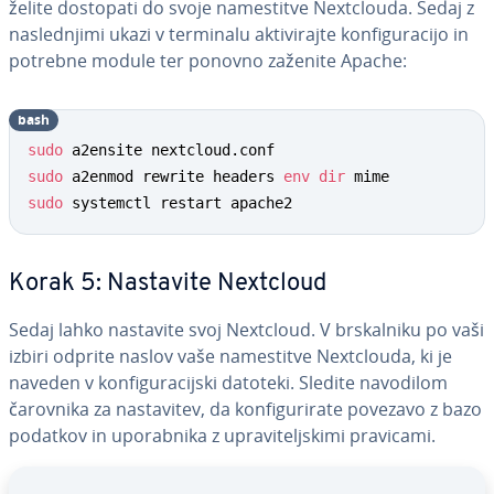
želite dostopati do svoje na­me­sti­tve Ne­xt­clo­u­da. Sedaj z
na­sle­dnji­mi ukazi v terminalu ak­ti­vi­raj­te kon­fi­gu­ra­ci­jo in
potrebne module ter ponovno zaženite Apache:
bash
sudo
sudo
 a2enmod rewrite headers 
env
dir
sudo
 systemctl restart apache2
Korak 5: Nastavite Nextcloud
Sedaj lahko nastavite svoj Nextcloud. V br­skal­ni­ku po vaši
izbiri odprite naslov vaše na­me­sti­tve Ne­xt­clo­u­da, ki je
naveden v kon­fi­gu­ra­cij­ski datoteki. Sledite navodilom
čarovnika za na­sta­vi­tev, da kon­fi­gu­ri­ra­te povezavo z bazo
podatkov in upo­rab­ni­ka z upra­vi­telj­ski­mi pravicami.
Go to Main Menu