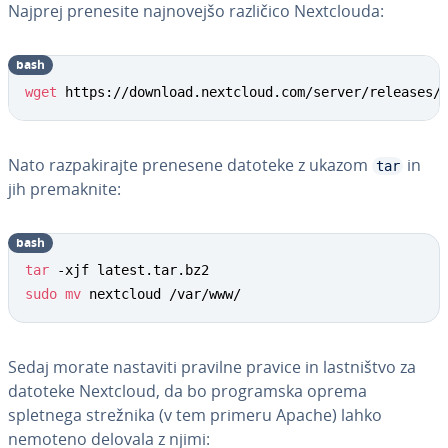
Najprej prenesite naj­no­vej­šo različico Ne­xt­clo­u­da:
bash
wget
 https://download.nextcloud.com/server/releases/
Nato raz­pa­ki­raj­te prenesene datoteke z ukazom
in
tar
jih pre­ma­kni­te:
bash
tar
sudo
mv
 nextcloud /var/www/
Sedaj morate nastaviti pravilne pravice in la­stni­štvo za
datoteke Nextcloud, da bo pro­gram­ska oprema
spletnega strežnika (v tem primeru Apache) lahko
nemoteno delovala z njimi: