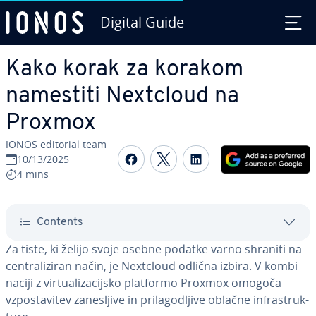
Digital Guide
Skip to Main Content
Kako korak za korakom
namestiti Nextcloud na
Proxmox
IONOS editorial team
Share on Facebook
Share on Twitter
Share on Linked
10/13/2025
4 mins
Contents
Za tiste, ki želijo svoje osebne podatke varno shraniti na
cen­tra­li­zi­ran način, je Nextcloud odlična izbira. V kom­bi­
na­ci­ji z vir­tu­a­li­za­cij­sko platformo Proxmox omogoča
vzpo­sta­vi­tev za­ne­slji­ve in pri­la­go­dlji­ve oblačne in­fra­struk­