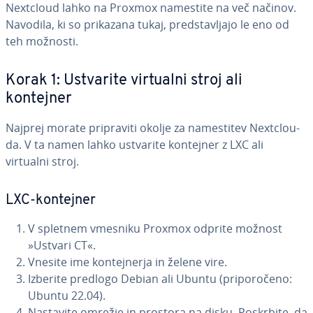
Nextcloud lahko na Proxmox namestite na več načinov.
Navodila, ki so prikazana tukaj, pred­sta­vlja­jo le eno od
teh možnosti.
Korak 1: Ustvarite virtualni stroj ali
kontejner
Najprej morate pri­pra­vi­ti okolje za na­me­sti­tev Ne­xt­clo­u­
da. V ta namen lahko ustvarite kontejner z LXC ali
virtualni stroj.
LXC-kontejner
V spletnem vmesniku Proxmox odprite možnost
»Ustvari CT«.
Vnesite ime kon­tej­ner­ja in želene vire.
Izberite predlogo Debian ali Ubuntu (pri­po­ro­če­no:
Ubuntu 22.04).
Nastavite omrežje in prostora na disku. Poskrbite, da