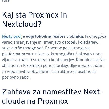
tu­re.
Kaj sta Proxmox in
Nextcloud?
Nextcloud
je
od­pr­to­ko­dna rešitev v oblaku
, ki omogoča
varno shra­nje­va­nje in izmenjavo datotek, ko­le­dar­jev,
stikov in še mnogo več. Proxmox pa je zmogljiva
platforma za vir­tu­a­li­za­ci­jo, ki omogoča učin­ko­vi­to upra­
vlja­nje vir­tu­al­nih strojev in kon­tej­ner­jev. Kom­bi­na­ci­ja Ne­
xt­clo­u­da in Proxmoxa ponuja pri­la­go­dljiv in varen način
za vzpo­sta­vi­tev oblačne in­fra­struk­tu­re za osebno ali
poslovno rabo.
Zahteve za na­me­sti­tev Ne­xt­
clo­u­da na Proxmox