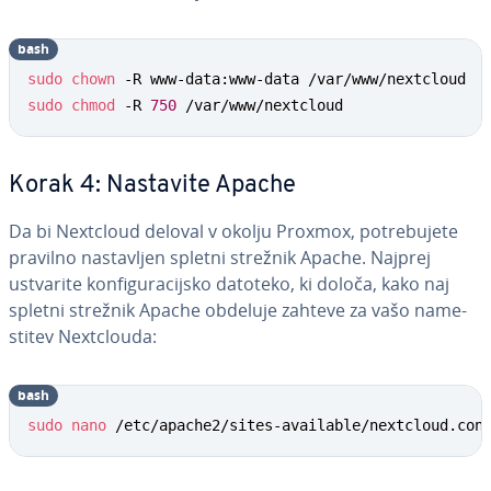
bash
sudo
chown
sudo
chmod
 -R 
750
 /var/www/nextcloud
Korak 4: Nastavite Apache
Da bi Nextcloud deloval v okolju Proxmox, po­tre­bu­je­te
pravilno na­sta­vljen spletni strežnik Apache. Najprej
ustvarite kon­fi­gu­ra­cij­sko datoteko, ki določa, kako naj
spletni strežnik Apache obdeluje zahteve za vašo na­me­
sti­tev Ne­xt­clo­u­da:
bash
sudo
nano
 /etc/apache2/sites-available/nextcloud.con