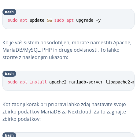
bash
sudo
apt
 update 
&&
sudo
apt
 upgrade -y
Ko je vaš sistem po­so­do­bljen, morate namestiti Apache,
MariaDB/MySQL, PHP in druge od­vi­sno­sti. To lahko
storite z na­sle­dnjim ukazom:
bash
sudo
apt
install
 apache2 mariadb-server libapache2-m
Kot zadnji korak pri pripravi lahko zdaj nastavite svojo
zbirko podatkov MariaDB za Nextcloud. Za to zagnajte
zbirko podatkov:
bash