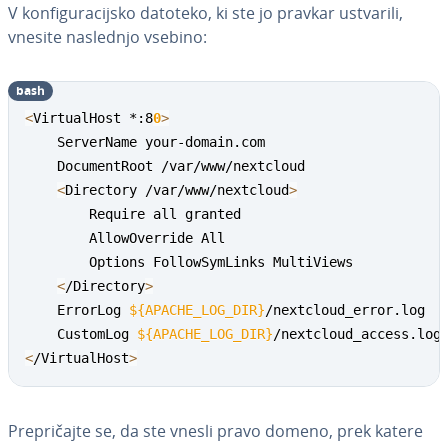
V kon­fi­gu­ra­cij­sko datoteko, ki ste jo pravkar ustvarili,
vnesite naslednjo vsebino:
bash
<
VirtualHost *:8
0
>
    ServerName your-domain.com

    DocumentRoot /var/www/nextcloud

<
Directory /var/www/nextcloud
>
        Require all granted

        AllowOverride All

        Options FollowSymLinks MultiViews

<
/Directory
>
    ErrorLog 
${APACHE_LOG_DIR}
/nextcloud_error.log

    CustomLog 
${APACHE_LOG_DIR}
<
/VirtualHost
>
Pre­pri­čaj­te se, da ste vnesli pravo domeno, prek katere