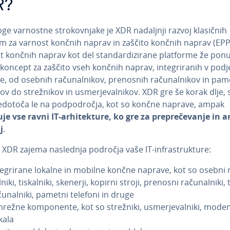
R?
e varnostne stro­kov­nja­ke je XDR nadaljnji razvoj klasičnih
rm za varnost končnih naprav in zaščito končnih naprav (EPP
 končnih naprav kot del stan­dar­di­zi­ra­ne platforme že pon
 koncept za zaščito vseh končnih naprav, in­te­gri­ra­nih v pod­je
, od osebnih ra­ču­nal­ni­kov, prenosnih ra­ču­nal­ni­kov in pa
ov do stre­žni­kov in usmer­je­val­ni­kov. XDR gre še korak dlje, 
­do­to­ča le na pod­po­dro­čja, kot so končne naprave, ampak
je vse ravni IT-ar­hi­tek­tu­re, ko gre za pre­pre­če­va­nje in 
j
.
 XDR zajema naslednja področja vaše IT-in­fra­struk­tu­re:
­te­gri­ra­ne lokalne in mobilne končne naprave, kot so osebni r
­ni­ki, ti­skal­ni­ki, skenerji, kopirni stroji, prenosni ra­ču­nal­ni­ki,
ču­nal­ni­ki, pametni telefoni in druge
režne kom­po­nen­te, kot so strežniki, usmer­je­val­ni­ki, modem
kala