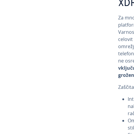
XD
Za mnog
platfo
Varnost
celovit
omrežje
telefon
ne osre
vključu
grožen
Zaščita
In
nal
ra­
Om
sti