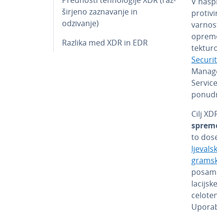
V naspr
šir­je­no za­zna­va­nje in
pro­ti­
odzivanje)
varnost
opremo 
Razlika med XDR in EDR
tek­tu­r
Securi
Manage
Service)
ponudn
Cilj XDR
spre­me
to dos
lje­va
gram­sk
posamez
la­cij­s
celoten
Upo­ra­