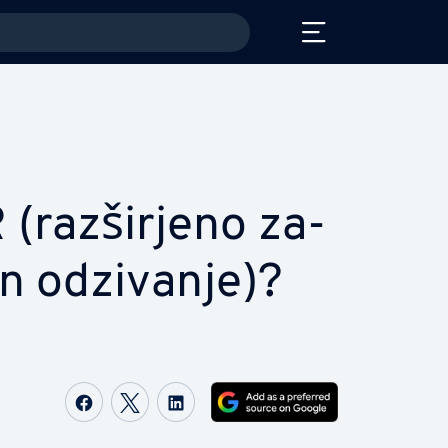
(raz­šir­je­no za­
 in odzivanje)?
Share on Facebook
Share on Twitter
Share on LinkedIn