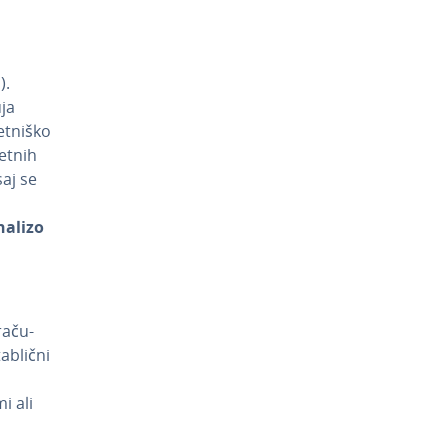
).
uja
­tni­ško
metnih
saj se
analizo
a­ču­
 tablični
i ali