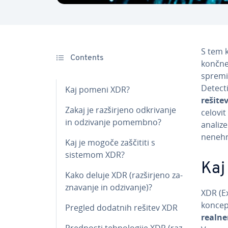
S tem ko
Contents
končne 
spremi
Detect
Kaj pomeni XDR?
rešitev
Zakaj je raz­šir­je­no od­kri­va­nje
celovit
in odzivanje pomembno?
analize
nenehno
Kaj je mogoče zaščititi s
sistemom XDR?
Kaj
Kako deluje XDR (raz­šir­je­no za­
zna­va­nje in odzivanje)?
XDR (Ex
koncep
Pregled dodatnih rešitev XDR
realne
Prednosti teh­no­lo­gi­je XDR (raz­