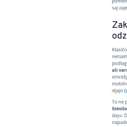
pomeni
saj zaj
Zaka
odz
Klasičn
net­ski
podlag
ali var­
omrežji
mobilni
vlja­jo
h
To ne po
število
day«. Da
napade 