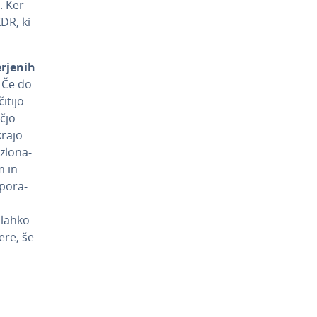
. Ker
DR, ki
­je­nih
. Če do
itijo
čjo
krajo
zlo­na­
m in
po­ra­
i lahko
ere, še