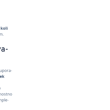
 koli
im.
va­
upo­ra­
ek
e
no­stno
m­ple­