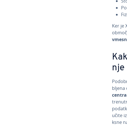
Sto
Po­
Fiz
Ker je 
območj
vmesni
Kako
nje
Podobn
blje­na
centra
trenutn
podatko
učite i
ksne na