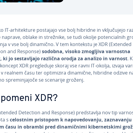
 IT-ar­hi­tek­tu­re postajajo vse bolj hibridne in vklju­ču­je­jo r
naprave, oblake in strežnike, se tudi okolje po­ten­ci­al­nih g
nja v vse bolj dinamično. V tem kontekstu je XDR (Extended
ion and Response)
sodobna, visoko zmogljiva varnostna
, ki jo se­sta­vlja­jo različna orodja za analizo in varnost
. 
 koncept XDR pre­gle­du­je skoraj vse ravni IT-okolja, izvaja v
 v realnem času ter op­ti­mi­zi­ra dinamične, hibridne odzive n
 spre­mi­nja­jo­če se scenarije groženj.
 pomeni XDR?
tended Detection and Response) pred­sta­vlja nov tip var­no­
ta s
celostnim pristopom k na­po­ve­do­va­nju, za­zna­va­nju
m času in obrambi pred di­na­mič­ni­mi ki­ber­net­ski­mi gr