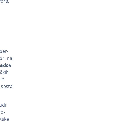
vora,
­ber­
npr. na
padov
­ških
 in
se­sta­
tudi
ro-
t­ske