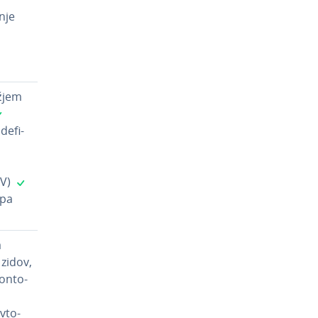
nje
žjem
✓
e­fi­
✓
AV)
opa
a
 zidov,
on­to­
v­to­