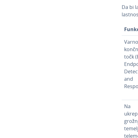
Da bi l
lastnos
Funkc
Varno
končn
točk 
Endpo
Detec
and
Respo
Na
ukrep
grožn
temel
te­le­m