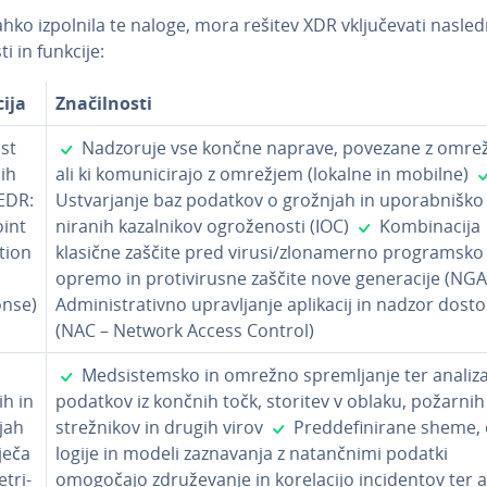
ahko izpolnila te naloge, mora rešitev XDR vklju­če­va­ti nasled
ti in funkcije:
ija
Zna­čil­no­sti
✓
st
Nadzoruje vse končne naprave, povezane z omre
ih
ali ki ko­mu­ni­ci­ra­jo z omrežjem (lokalne in mobilne)
(EDR:
Ustvar­ja­nje baz podatkov o grožnjah in upo­rab­ni­ško d
✓
int
ni­ra­nih ka­zal­ni­kov ogro­že­no­sti (IOC)
Kom­bi­na­ci­ja
tion
klasične zaščite pred virusi/zlo­na­mer­no pro­gram­sko
opremo in pro­ti­vi­ru­sne zaščite nove ge­ne­ra­ci­je (NG
nse)
Ad­mi­ni­stra­tiv­no upra­vlja­nje aplikacij in nadzor dost
(NAC – Network Access Control)
✓
Med­si­s­tem­sko in omrežno spre­mlja­nje ter analiz
ih in
podatkov iz končnih točk, storitev v oblaku, požarnih
✓
jah
stre­žni­kov in drugih virov
Pred­de­fi­ni­ra­ne sheme, 
ječa
lo­gi­je in modeli za­zna­va­nja z na­tanč­ni­mi podatki
e­tri­
omogočajo zdru­že­va­nje in ko­re­la­ci­jo in­ci­den­tov ter a