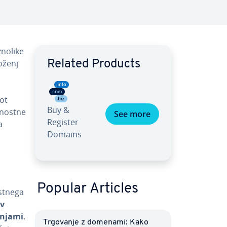
aznolike
roženj
Related Products
Kot
Buy &
arnostne
See more
Register
a
Domains
Popular Articles
stne­ga
 v
ožnjami
.
Trgovanje z domenami: Kako