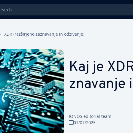
rch
XDR (raz­šir­je­no za­zna­va­nje in odzivanje)
Kaj je XDR 
zna­va­nje
IONOS editorial team
01/07/2025