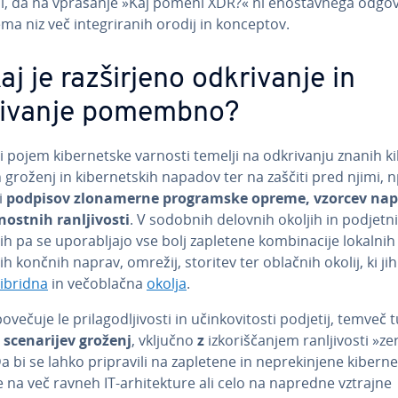
, da na vprašanje »Kaj pomeni XDR?« ni eno­stav­ne­ga odgo
ema niz več in­te­gri­ra­nih orodij in konceptov.
j je raz­šir­je­no od­kri­va­nje in
ivanje pomembno?
i pojem ki­ber­net­ske varnosti temelji na od­kri­va­nju znanih ki
h groženj in ki­ber­net­skih napadov ter na zaščiti pred njimi, 
i
podpisov zlo­na­mer­ne pro­gram­ske opreme, vzorcev na
no­stnih ran­lji­vo­sti
. V sodobnih delovnih okoljih in pod­je­tni
h pa se upo­ra­blja­jo vse bolj zapletene kom­bi­na­ci­je lokalnih
h končnih naprav, omrežij, storitev ter oblačnih okolij, ki jih 
ibridna
in ve­č­o­blač­na
okolja
.
večuje le pri­la­go­dlji­vo­sti in učin­ko­vi­to­sti podjetij, temveč 
 sce­na­ri­jev groženj
, vključno
z
iz­ko­ri­šča­njem ran­lji­vo­sti »ze
 bi se lahko pri­pra­vi­li na zapletene in ne­pre­ki­nje­ne ki­ber­ne
na več ravneh IT-ar­hi­tek­tu­re ali celo na napredne vztrajne