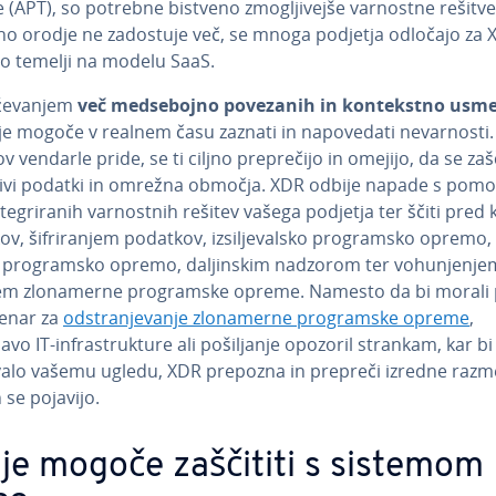
 (APT), so potrebne bistveno zmo­glji­vej­še varnostne rešitve
no orodje ne zadostuje več, se mnoga podjetja odločajo za X
o temelji na modelu SaaS.
že­va­njem
več med­se­boj­no povezanih in kon­te­kstno usmer
je mogoče v realnem času zaznati in na­po­ve­da­ti ne­var­no­sti
 vendarle pride, se ti ciljno pre­pre­či­jo in omejijo, da se zašč
tlji­vi podatki in omrežna območja. XDR odbije napade s pomo
­te­gri­ra­nih var­no­stnih rešitev vašega podjetja ter ščiti pred 
v, ši­fri­ra­njem podatkov, iz­si­lje­val­sko pro­gram­sko opremo, 
pro­gram­sko opremo, da­ljin­skim nadzorom ter vo­hu­nje­nje
em zlo­na­mer­ne pro­gram­ske opreme. Namesto da bi morali 
 denar za
od­stra­nje­va­nje zlo­na­mer­ne pro­gram­ske opreme
,
vo IT-in­fra­struk­tu­re ali po­ši­lja­nje opozoril strankam, kar b
alo vašemu ugledu, XDR prepozna in prepreči izredne razm
se pojavijo.
 je mogoče zaščititi s sistemom