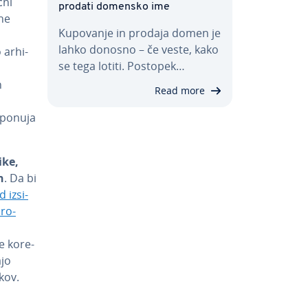
čni
prodati domensko ime
­ne
Kupovanje in prodaja domen je
lahko donosno – če veste, kako
 ar­hi­
se tega lotiti. Postopek…
n
Read more
h ponuja
ike,
n
. Da bi
 iz­si­
pro­
 ko­re­
ajo
­kov.