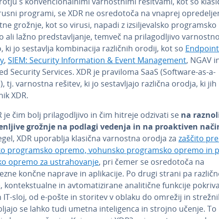
otju s kon­ven­ci­o­nal­ni­mi var­no­stni­mi rešitvami, kot so klasi
vi­ru­sni programi, se XDR ne osre­do­to­ča na vnaprej opre­de­lje
ne grožnje, kot so virusi, napadi z iz­si­lje­val­sko pro­gram­sko
ali lažno pred­sta­vlja­nje, temveč na pri­la­go­dlji­vo varnostno
o, ki jo sestavlja kom­bi­na­ci­ja različnih orodij, kot so
Endpoint
ty
,
SIEM: Security In­for­ma­ti­on & Event Ma­na­ge­ment
, NGAV i
d Security Services. XDR je praviloma SaaS (Software-as-a-
, tj. varnostna rešitev, ki jo se­sta­vlja­jo različna orodja, ki ji
ik XDR.
 je čim bolj pri­la­go­dlji­vo in čim hitreje odzivati se
na raznol
n­lji­ve grožnje na podlagi vedenja in na pro­ak­ti­ven nači
egel, XDR uporablja klasična varnostna orodja za
zaščito pred
l­sko pro­gram­sko opremo, vohunsko pro­gram­sko opremo in 
o opremo za ustra­ho­va­nje
, pri čemer se osre­do­to­ča na
ne končne naprave in apli­ka­ci­je. Po drugi strani pa različne
ke, kon­te­kstu­al­ne in av­to­ma­ti­zi­ra­ne ana­li­tič­ne funkcije pokriv
 IT-sloj, od e-pošte in storitev v oblaku do omrežij in stre­žni
blja­jo se lahko tudi umetna in­te­li­gen­ca in strojno učenje. To