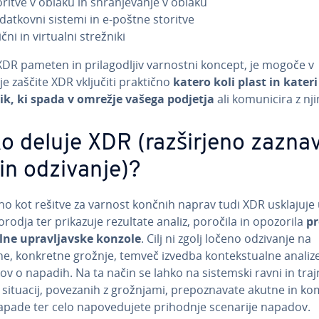
ritve v oblaku in shra­nje­va­nje v oblaku
dat­kov­ni sistemi in e-poštne storitve
ični in virtualni strežniki
XDR pameten in pri­la­go­dljiv varnostni koncept, je mogoče v
e zaščite XDR vključiti praktično
katero koli plast in kateri
k, ki spada v omrežje vašega podjetja
ali ko­mu­ni­ci­ra z nj
 deluje XDR (raz­šir­je­no za­zna­
 in odzivanje)?
o kot rešitve za varnost končnih naprav tudi XDR usklajuje 
 orodja ter prikazuje rezultate analiz, poročila in opozorila
pr
lne upra­vlja­vske konzole
. Cilj ni zgolj ločeno odzivanje na
e, konkretne grožnje, temveč izvedba kon­te­kstu­al­ne analiz
v o napadih. Na ta način se lahko na sistemski ravni in traj­
z situacij, povezanih z grožnjami, pre­po­zna­va­te akutne in ko
pade ter celo na­po­ve­du­je­te prihodnje scenarije napadov.