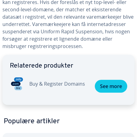
kan re­gi­stre­res. Hvis der foreslås et nyt top-level- eller
second-level-domæne, der matcher et ek­si­ste­ren­de
datasæt i registret, vil den relevante va­re­mær­ke­e­jer blive
un­der­ret­tet. Va­re­mær­ke­e­je­re kan få in­ter­ne­tadres­ser
sus­pen­de­ret via Uniform Rapid Sus­pen­sion, hvis nogen
forsøger at re­gi­stre­re et lignende domæne eller
misbruger re­gi­stre­rings­pro­ces­sen.
Gå til ho­ved­me­nu­en
Re­la­te­re­de produkter
Buy & Register Domains
See more
Populære artikler