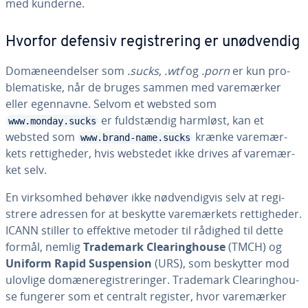
med kunderne.
Hvorfor defensiv re­gi­stre­ring er unød­ven­dig
Do­mæ­ne­en­del­ser som
.sucks
,
.wtf
og
.porn
er kun pro­
ble­ma­ti­ske, når de bruges sammen med va­re­mær­ker
eller egennavne. Selvom et websted som
er fuld­stæn­dig harmløst, kan et
www.monday.sucks
websted som
krænke va­re­mær­
www.brand-name.sucks
kets ret­tig­he­der, hvis webstedet ikke drives af va­re­mær­
ket selv.
En virk­som­hed behøver ikke nød­ven­dig­vis selv at re­gi­
stre­re adressen for at beskytte va­re­mær­kets ret­tig­he­der.
ICANN stiller to effektive metoder til rådighed til dette
formål, nemlig
Trademark Clea­ring­hou­se
(TMCH) og
Uniform Rapid Sus­pen­sion
(URS), som beskytter mod
ulovlige do­mæ­ne­re­gi­stre­rin­ger. Trademark Clea­ring­hou­
se fungerer som et centralt register, hvor va­re­mær­ker