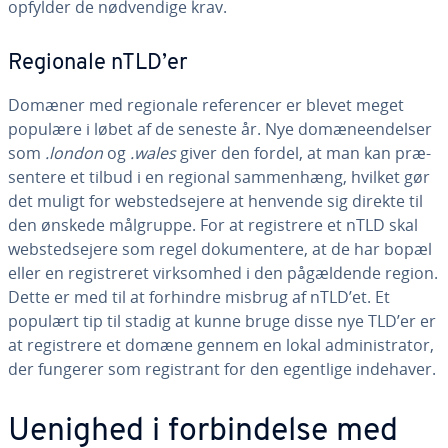
opfylder de nød­ven­di­ge krav.
Regionale nTLD’er
Domæner med regionale re­fe­ren­cer er blevet meget
populære i løbet af de seneste år. Nye do­mæ­ne­en­del­ser
som
.london
og
.wales
giver den fordel, at man kan præ­
sen­te­re et tilbud i en regional sam­men­hæng, hvilket gør
det muligt for web­s­ted­s­e­je­re at henvende sig direkte til
den ønskede målgruppe. For at re­gi­stre­re et nTLD skal
web­s­ted­s­e­je­re som regel do­ku­men­te­re, at de har bopæl
eller en re­gi­stre­ret virk­som­hed i den på­gæl­den­de region.
Dette er med til at forhindre misbrug af nTLD’et. Et
populært tip til stadig at kunne bruge disse nye TLD’er er
at re­gi­stre­re et domæne gennem en lokal ad­mi­ni­stra­tor,
der fungerer som re­gi­strant for den egentlige indehaver.
Uenighed i for­bin­del­se med