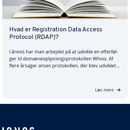
Hvad er Re­gi­stra­tion Data Access
Protocol (RDAP)?
I årevis har man arbejdet på at udvikle en ef­ter­føl­
ger til do­mæ­ne­op­lys­nings­pro­tokol­len Whois. Af
flere årsager anses pro­tokol­len, der blev udviklet
samtidig med in­ter­net­tets forgænger ARPANET,
ikke længere for at være moderne eller tids­sva­ren­
de. Men nu fremhæves Re­gi­stra­tion Data…
Læs mere