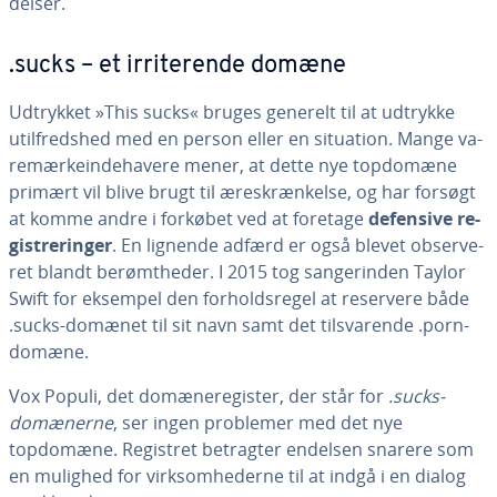
del­ser.
.sucks – et ir­ri­te­ren­de domæne
Udtrykket »This sucks« bruges generelt til at udtrykke
util­freds­hed med en person eller en situation. Mange va­
re­mær­ke­in­de­ha­ve­re mener, at dette nye topdomæne
primært vil blive brugt til æreskræn­kel­se, og har forsøgt
at komme andre i forkøbet ved at foretage
defensive re­
gi­stre­rin­ger
. En lignende adfærd er også blevet ob­ser­ve­
ret blandt be­rømt­he­der. I 2015 tog san­ge­r­in­den Taylor
Swift for eksempel den for­holds­re­gel at reservere både
.sucks-domænet til sit navn samt det til­sva­ren­de .porn-
domæne.
Vox Populi, det do­mæ­ne­re­gi­ster, der står for
.sucks-
domænerne
, ser ingen problemer med det nye
topdomæne. Registret betragter endelsen snarere som
en mulighed for virk­som­he­der­ne til at indgå i en dialog