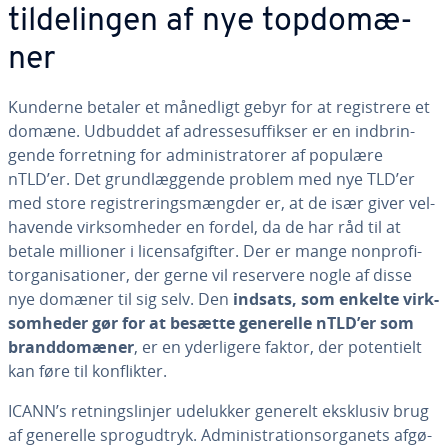
til­de­lin­gen af nye top­do­mæ­
ner
Kunderne betaler et månedligt gebyr for at re­gi­stre­re et
domæne. Udbuddet af adres­sesuf­fik­ser er en ind­brin­
gen­de for­ret­ning for ad­mi­ni­stra­to­rer af populære
nTLD’er. Det grund­læg­gen­de problem med nye TLD’er
med store re­gi­stre­rings­mæng­der er, at de især giver vel­
ha­ven­de virk­som­he­der en fordel, da de har råd til at
betale millioner i li­cens­af­gif­ter. Der er mange non­pro­fi­
tor­ga­ni­sa­tio­ner, der gerne vil reservere nogle af disse
nye domæner til sig selv. Den
indsats, som enkelte virk­
som­he­der gør for at besætte generelle nTLD’er som
brand­do­mæ­ner
, er en yder­li­ge­re faktor, der po­ten­ti­elt
kan føre til kon­flik­ter.
ICANN’s ret­nings­linjer udelukker generelt eksklusiv brug
af generelle sprog­ud­tryk. Ad­mi­ni­stra­tions­or­ga­nets af­gø­