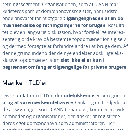
ret­nings­seg­ment. Or­ga­ni­sa­tio­nen, som af ICANN mar­
keds­fø­res som et do­mæ­ne­navns­re­gi­ster, har i sidste
ende ansvaret for at afgøre
til­gæn­ge­lig­he­den af en do­
mæ­ne­en­del­se og ret­nings­linjer­ne for brugen
. Re­sul­ta­
tet blev en langvarig dis­kus­sion, hvor for­skel­li­ge in­ter­es­
sen­ter gjorde krav på bestemte top­do­mæ­ner for sig selv
og dermed forsøgte at forhindre andre i at bruge dem. Af
denne grund in­de­hol­der de nye endelser ad­skil­li­ge eks­
klu­si­ve top­do­mæ­ner, som
slet ikke eller kun i
begrænset omfang er til­gæn­ge­li­ge for private brugere
.
Mærke-nTLD’er
Disse omfatter nTLD’er, der
ude­luk­ken­de
er beregnet til
brug af va­re­mær­ke­in­de­ha­ve­re
. Omkring en tredjedel af
de an­søg­nin­ger, som ICANN behandler, kommer fra virk­
som­he­der og or­ga­ni­sa­tio­ner, der ønsker at re­gi­stre­re
deres eget do­mæ­ne­navn som ad­mi­ni­stra­to­rer. Her­i­