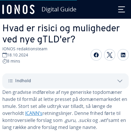
Digital Guide
Gå til ho­ve­d­ind­hol­det
Hvad er risici og mu­lig­he­der
ved nye gTLD'er?
IONOS re­dak­tions­team
Del på Fac
Del på
D
18.10.2024
8 mins
Indhold
Den gradvise ind­fø­rel­se af nye generiske top­do­mæ­ner
havde til formål at lette presset på do­mæ­ne­mar­ke­det en
smule. Stort set alle udtryk var tilladt, så længe de
overholdt
ICANN’s
ret­nings­linjer. Denne frihed førte til
kon­tro­ver­si­el­le forslag som
.guru
,
.sucks
og
.wtf
samt en
lang række andre forslag med lange navne.