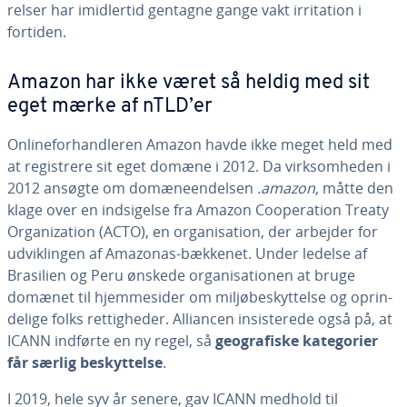
rel­ser har imid­ler­tid gentagne gange vakt ir­ri­ta­tion i
fortiden.
Amazon har ikke været så heldig med sit
eget mærke af nTLD’er
On­li­ne­for­hand­le­ren Amazon havde ikke meget held med
at re­gi­stre­re sit eget domæne i 2012. Da virk­som­he­den i
2012 ansøgte om do­mæ­ne­en­del­sen
.amazon
, måtte den
klage over en ind­si­gel­se fra Amazon Coo­pe­ra­tion Treaty
Or­ga­niza­tion (ACTO), en or­ga­ni­sa­tion, der arbejder for
ud­vik­lin­gen af Amazonas-bækkenet. Under ledelse af
Brasilien og Peru ønskede or­ga­ni­sa­tio­nen at bruge
domænet til hjem­mesi­der om mil­jø­be­skyt­tel­se og op­rin­
de­li­ge folks ret­tig­he­der. Alliancen in­si­ste­re­de også på, at
ICANN indførte en ny regel, så
geo­gra­fi­ske ka­te­go­ri­er
får særlig be­skyt­tel­se
.
I 2019, hele syv år senere, gav ICANN medhold til