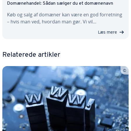
Do­mæ­ne­han­del: Sådan sælger du et do­mæ­ne­navn
Køb og salg af domæner kan være en god for­ret­ning
– hvis man ved, hvordan man gør. Vi vil…
Læs mere
Re­la­te­re­de artikler