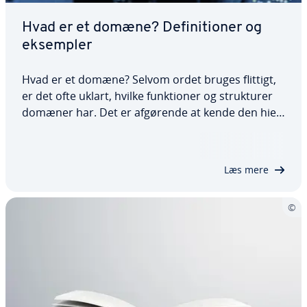
Hvad er et domæne? De­fi­ni­tio­ner og
eksempler
Hvad er et domæne? Selvom ordet bruges flittigt,
er det ofte uklart, hvilke funk­tio­ner og struk­tu­rer
domæner har. Det er afgørende at kende den hie­
rar­ki­ske struktur i Domain Name System (DNS) for
alle, der arbejder inden for webhosting. Vi vil
forklare for­skel­len mellem…
Læs mere