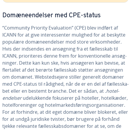
Do­mæ­ne­en­del­ser med CPE-status
“Community Priority Eva­lu­a­tion” (CPE) blev indført af
ICANN for at give in­ter­es­sen­ter mulighed for at beskytte
populære do­mæ­ne­en­del­ser mod store virk­som­he­der.
Hvis der indsendes en ansøgning fra et fæl­les­skab til
ICANN, pri­o­ri­te­res denne frem for kon­ven­tio­nel­le an­søg­
nin­ger. Dette kan kun ske, hvis ansøgeren kan bevise, at
fler­tal­let af det berørte fæl­les­skab støtter an­søg­nin­gen
om domænet. Web­s­ted­s­e­je­re stiller generelt domæner
med CPE-status til rådighed, når de er en del af fæl­les­ska­
bet eller en bestemt branche. Det er sådan, at
.hotel-
endelser
ude­luk­ken­de fokuserer på hoteller, ho­telkæ­der,
ho­tel­for­e­nin­ger og ho­tel­mar­keds­fø­rings­or­ga­ni­sa­tio­ner.
For at forhindre, at dit eget domæne bliver blokeret, eller
for at undgå juridiske tvister, bør brugere på forhånd
tjekke relevante fæl­les­skabs­do­mæ­ner for at se, om de