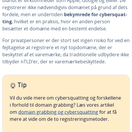
blandt er virk­som­he­der som Apple, Google og BMW. De
re­gi­stre­rer ikke nød­ven­dig­vis domænet på grund af dets
fordele, men er un­der­ti­den
bekymrede for cy­ber­squat­
ting
, hvilket er en praksis, hvor en anden person
besætter et domæne med en bestemt endelse.
For pri­vat­per­so­ner er der stort set ingen risiko for ved en
fejl­ta­gel­se at re­gi­stre­re et nyt topdomæne, der er
beskyttet af et varemærke, da tra­di­tio­nel­le udbydere ikke
tilbyder nTLD’er, der er va­re­mær­ke­be­skyt­te­de.
Tip
Vil du vide mere om cy­ber­squat­ting og for­skel­le­ne
i forhold til domain grabbing? Læs vores artikel
om
domain grabbing og cy­ber­squat­ting
for at få
mere at vide om de to re­gi­stre­rings­me­to­der.