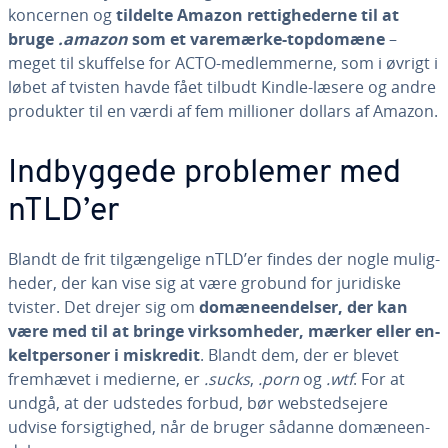
koncernen og
tildelte Amazon ret­tig­he­der­ne til at
bruge
.amazon
som et varemærke-topdomæne
–
meget til skuffelse for ACTO-med­lem­mer­ne, som i øvrigt i
løbet af tvisten havde fået tilbudt Kindle-læsere og andre
produkter til en værdi af fem millioner dollars af Amazon.
Ind­byg­ge­de problemer med
nTLD’er
Blandt de frit til­gæn­ge­li­ge nTLD’er findes der nogle mu­lig­
he­der, der kan vise sig at være grobund for juridiske
tvister. Det drejer sig om
do­mæ­ne­en­del­ser, der kan
være med til at bringe virk­som­he­der, mærker eller en­
kelt­per­so­ner i miskredit
. Blandt dem, der er blevet
fremhævet i medierne, er
.sucks
,
.porn
og
.wtf
. For at
undgå, at der udstedes forbud, bør web­s­ted­s­e­je­re
udvise for­sig­tig­hed, når de bruger sådanne do­mæ­ne­en­