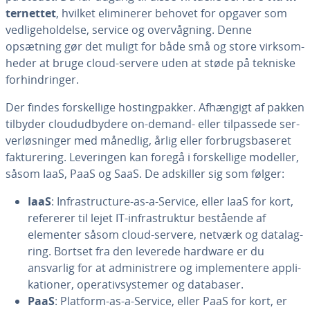
ter­net­tet
, hvilket eli­mi­ne­rer behovet for opgaver som
ved­li­ge­hol­del­se, service og over­våg­ning. Denne
opsætning gør det muligt for både små og store virk­som­
he­der at bruge cloud-servere uden at støde på tekniske
for­hin­drin­ger.
Der findes for­skel­li­ge hosting­pak­ker. Afhængigt af pakken
tilbyder clou­dud­by­de­re on-demand- eller til­pas­se­de ser­
ver­løs­nin­ger med månedlig, årlig eller for­brugs­ba­se­ret
fak­tu­re­ring. Le­ve­rin­gen kan foregå i for­skel­li­ge modeller,
såsom IaaS, PaaS og SaaS. De adskiller sig som følger:
IaaS
: In­fra­struc­tu­re-as-a-Service, eller IaaS for kort,
refererer til lejet IT-in­fra­struk­tur bestående af
elementer såsom cloud-servere, netværk og da­ta­lag­
ring. Bortset fra den leverede hardware er du
ansvarlig for at ad­mi­ni­stre­re og im­ple­men­te­re ap­pli­
ka­tio­ner, ope­ra­tiv­sy­ste­mer og databaser.
PaaS
: Platform-as-a-Service, eller PaaS for kort, er