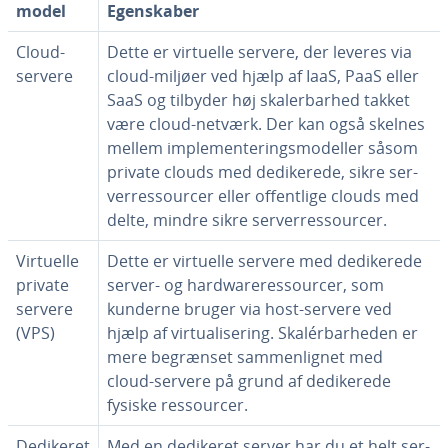
model
Egen­ska­ber
Cloud-
Dette er virtuelle servere, der leveres via
servere
cloud-miljøer ved hjælp af IaaS, PaaS eller
SaaS og tilbyder høj ska­ler­bar­hed takket
være cloud-netværk. Der kan også skelnes
mellem im­ple­men­te­rings­mo­del­ler såsom
private clouds med de­di­ke­re­de, sikre ser­
verre­s­sour­cer eller of­fent­li­ge clouds med
delte, mindre sikre ser­verre­s­sour­cer.
Virtuelle
Dette er virtuelle servere med de­di­ke­re­de
private
server- og hardwa­reres­sour­cer, som
servere
kunderne bruger via host-servere ved
(VPS)
hjælp af vir­tu­a­li­se­ring. Skalér­bar­he­den er
mere begrænset sam­men­lig­net med
cloud-servere på grund af de­di­ke­re­de
fysiske res­sour­cer.
Dedikeret
Med en dedikeret server har du et helt ser­