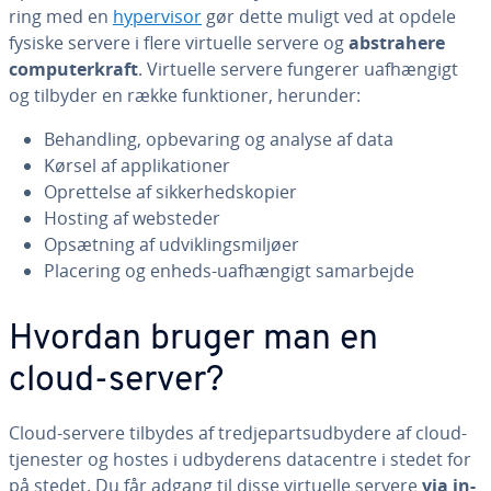
ring med en
hy­per­visor
gør dette muligt ved at opdele
fysiske servere i flere virtuelle servere og
ab­stra­he­re
com­pu­ter­kraft
. Virtuelle servere fungerer uaf­hæn­gigt
og tilbyder en række funk­tio­ner, herunder:
Be­hand­ling, op­be­va­ring og analyse af data
Kørsel af ap­pli­ka­tio­ner
Op­ret­tel­se af sik­ker­heds­ko­pi­er
Hosting af websteder
Opsætning af ud­vik­lings­mil­jø­er
Placering og enheds-uaf­hæn­gigt sam­ar­bej­de
Hvordan bruger man en
cloud-server?
Cloud-servere tilbydes af tred­je­part­s­ud­by­de­re af cloud-
tjenester og hostes i ud­by­de­rens da­ta­cen­tre i stedet for
på stedet. Du får adgang til disse virtuelle servere
via in­