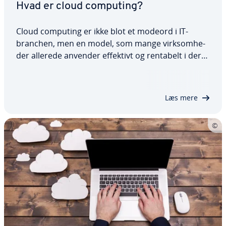
Hvad er cloud computing?
Cloud computing er ikke blot et modeord i IT-
branchen, men en model, som mange virk­som­he­
der allerede anvender effektivt og rentabelt i deres
or­ga­ni­sa­tio­ner. En stor del af IT-in­fra­struk­tu­ren
ad­mi­ni­stre­res ikke længere lokalt. I stedet kan de
nød­ven­di­ge tjenester lejes via en…
Læs mere