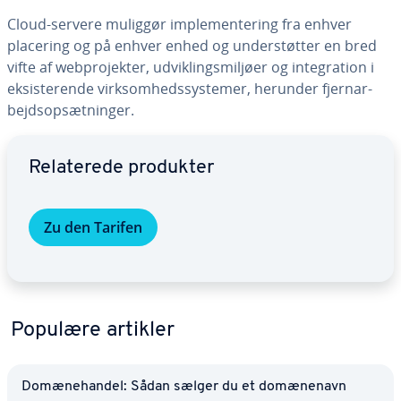
Cloud-servere muliggør im­ple­men­te­ring fra enhver
placering og på enhver enhed og un­der­støt­ter en bred
vifte af webpro­jek­ter, ud­vik­lings­mil­jø­er og in­te­gra­tion i
ek­si­ste­ren­de virk­som­heds­sy­ste­mer, herunder fjer­n­ar­
bejds­op­sæt­nin­ger.
Gå til ho­ved­me­nu­en
Re­la­te­re­de produkter
Zu den Tarifen
Populære artikler
Do­mæ­ne­han­del: Sådan sælger du et do­mæ­ne­navn