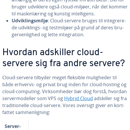
bruger udviklere også cloud-miljøer, når det kommer
til ma­skin­læ­ring og kunstig in­tel­li­gens.
Ud­vik­lings­mil­jø
: Cloud-servere bruges til in­te­gre­re­
de ud­vik­lings- og test­mil­jø­er på grund af deres bru­
ger­ven­lig­hed og lette in­te­gra­tion.
Hvordan adskiller cloud-
servere sig fra andre servere?
Cloud-servere tilbyder meget fleksible mu­lig­he­der til
både erhvervs- og privat brug inden for cloud-hosting og
cloud-computing. Virk­som­he­der bør dog forstå, hvordan
ser­ver­model­ler som VPS og
Hybrid Cloud
adskiller sig fra
tra­di­tio­nel­le cloud-servere. Vores oversigt giver en kort­
fat­tet sam­men­lig­ning:
Ser­ver­