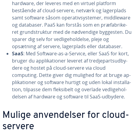
hardware, der leveres med en virtuel platform
bestående af cloud-servere, netværk og la­ger­plads
samt software såsom ope­ra­tiv­sy­ste­mer, mid­dlewa­re
og databaser. PaaS kan forstås som en præ­fa­bri­ke­
ret grund­struk­tur med de nød­ven­di­ge byggesten. Du
sparer dig selv for ved­li­ge­hol­del­se, pleje og
opsætning af servere, la­ger­plads eller databaser.
SaaS
: Med Software-as-a-Service, eller SaaS for kort,
bruger du ap­pli­ka­tio­ner leveret af tred­je­part­s­ud­by­
de­re og hostet på cloud-servere via cloud
computing. Dette giver dig mulighed for at bruge ap­
pli­ka­tio­ner og software hurtigt og uden lokal in­stal­la­
tion, tilpasse dem flek­si­belt og overlade ved­li­ge­hol­
del­sen af hardware og software til SaaS-udbydere.
Mulige an­ven­del­ser for cloud-
servere