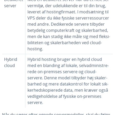
server
ver­mil­jø, der ude­luk­ken­de er til din brug,
leveret af hosting­fir­ma­et. I mod­sæt­ning til
VPS deler du ikke fysiske ser­verre­s­sour­cer
med andre. De­di­ke­re­de servere tilbyder
betydelig com­pu­ter­kraft og ska­ler­bar­hed,
men de kan stadig ikke måle sig med flek­si­
bi­li­te­ten og ska­ler­bar­he­den ved cloud-
hosting.
Hybrid
Hybrid hosting bruger en hybrid cloud
cloud
med en blanding af lokale, selva­d­mi­ni­stre­
re­de on-premises servere og cloud-
servere. Denne model tilbyder høj ska­ler­
bar­hed og mere da­ta­kon­trol for lokalt sik­
ker­heds­ko­pi­e­re­de data, men kræver også
ved­li­ge­hol­del­se af fysiske on-premises
servere.
Når du søger efter egnede ser­ver­model­ler, skal du følge