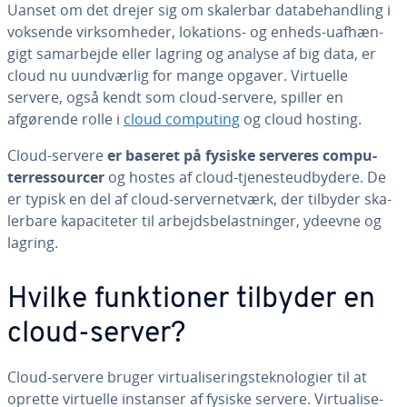
Uanset om det drejer sig om skalerbar da­ta­be­hand­ling i
voksende virk­som­he­der, lokations- og enheds-uaf­hæn­
gigt sam­ar­bej­de eller lagring og analyse af big data, er
cloud nu uund­vær­lig for mange opgaver. Virtuelle
servere, også kendt som cloud-servere, spiller en
afgørende rolle i
cloud computing
og cloud hosting.
Cloud-servere
er baseret på fysiske serveres com­pu­
terre­s­sour­cer
og hostes af cloud-tje­ne­steud­by­de­re. De
er typisk en del af cloud-ser­ver­net­værk, der tilbyder ska­
ler­ba­re ka­pa­ci­te­ter til ar­bejds­be­last­nin­ger, ydeevne og
lagring.
Hvilke funk­tio­ner tilbyder en
cloud-server?
Cloud-servere bruger vir­tu­a­li­se­rings­tek­no­lo­gi­er til at
oprette virtuelle instanser af fysiske servere. Vir­tu­a­li­se­