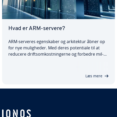
Hvad er ARM-servere?
ARM-serveres egen­ska­ber og ar­ki­tek­tur åbner op
for nye mu­lig­he­der. Med deres po­ten­ti­a­le til at
reducere driftsom­kost­nin­ger­ne og forbedre mil­
jøpå­virk­nin­gen er de et at­trak­tivt valg for virk­som­
he­der, der søger en frem­tids­sik­ret ser­ve­rar­ki­tek­
tur. Lær, hvordan ARM-baserede servere…
Læs mere