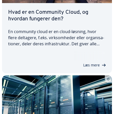
Hvad er en Community Cloud, og
hvordan fungerer den?
En community cloud er en cloud-løsning, hvor
flere deltagere, f.eks. virk­som­he­der eller or­ga­ni­sa­
tio­ner, deler deres in­fra­struk­tur. Det giver alle
parter adgang til tjenester og la­ger­plads, hvilket
letter sam­ar­bej­det og reducerer om­kost­nin­ger­ne.
Læs mere om, hvordan dette princip…
Læs mere