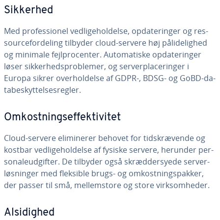
Sikkerhed
Med pro­fes­sio­nel ved­li­ge­hol­del­se, op­da­te­rin­ger og res­
sour­ce­for­de­ling tilbyder cloud-servere høj på­li­de­lig­hed
og minimale fejl­pro­cen­ter. Au­to­ma­ti­ske op­da­te­rin­ger
løser sik­ker­heds­pro­ble­mer, og ser­ver­pla­ce­rin­ger i
Europa sikrer over­hol­del­se af GDPR-, BDSG- og GoBD-da­
ta­be­skyt­tel­ses­reg­ler.
Om­kost­nings­ef­fek­ti­vi­tet
Cloud-servere eli­mi­ne­rer behovet for tids­kræ­ven­de og
kostbar ved­li­ge­hol­del­se af fysiske servere, herunder per­
so­naleud­gif­ter. De tilbyder også skræd­der­sy­e­de ser­ver­
løs­nin­ger med fleksible brugs- og om­kost­nings­pak­ker,
der passer til små, mel­lem­sto­re og store virk­som­he­der.
Al­si­dig­hed