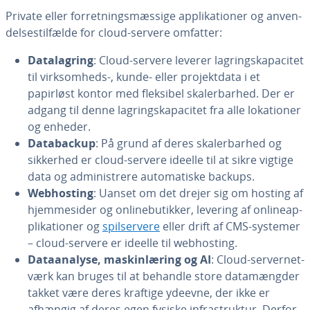
Private eller for­ret­nings­mæs­si­ge ap­pli­ka­tio­ner og an­ven­
del­ses­til­fæl­de for cloud-servere omfatter:
Da­ta­lag­ring
: Cloud-servere leverer lag­rings­ka­pa­ci­tet
til virk­som­heds-, kunde- eller pro­jek­t­da­ta i et
papirløst kontor med fleksibel ska­ler­bar­hed. Der er
adgang til denne lag­rings­ka­pa­ci­tet fra alle lo­ka­tio­ner
og enheder.
Da­ta­ba­ck­up
: På grund af deres ska­ler­bar­hed og
sikkerhed er cloud-servere ideelle til at sikre vigtige
data og ad­mi­ni­stre­re au­to­ma­ti­ske backups.
Webhosting
: Uanset om det drejer sig om hosting af
hjem­mesi­der og on­li­ne­bu­tik­ker, levering af on­li­ne­ap­
pli­ka­tio­ner og
spil­ser­ve­re
eller drift af CMS-systemer
– cloud-servere er ideelle til webhosting.
Da­ta­a­na­ly­se, ma­skin­læ­ring og AI
: Cloud-ser­ver­net­
værk kan bruges til at behandle store da­ta­mæng­der
takket være deres kraftige ydeevne, der ikke er
afhængig af deres egen fysiske in­fra­struk­tur. Derfor