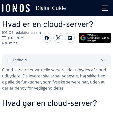
Digital Guide
Gå til ho­ve­d­ind­hol­det
Hvad er en cloud-server?
IONOS re­dak­tions­team
Del på Facebook
Del på Twitter
Del på LinkedIn
16.01.2025
6 mins
Indhold
Cloud-servere er virtuelle servere, der tilbydes af cloud-
udbydere. De leverer skalerbar ydeevne, høj sikkerhed
og alle de funk­tio­ner, som fysiske servere har, uden at
der er behov for ved­li­ge­hol­del­se.
Hvad gør en cloud-server?