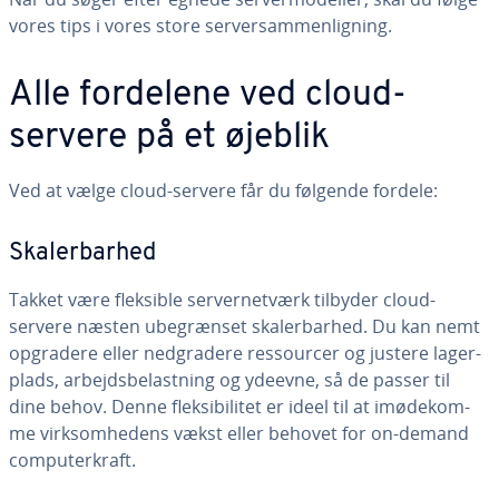
vores tips i vores store ser­ver­sam­men­lig­ning.
Alle fordelene ved cloud-
servere på et øjeblik
Ved at vælge cloud-servere får du følgende fordele:
Ska­ler­bar­hed
Takket være fleksible ser­ver­net­værk tilbyder cloud-
servere næsten ube­græn­set ska­ler­bar­hed. Du kan nemt
opgradere eller ned­gra­de­re res­sour­cer og justere la­ger­
plads, ar­bejds­be­last­ning og ydeevne, så de passer til
dine behov. Denne flek­si­bi­li­tet er ideel til at imø­de­kom­
me virk­som­he­dens vækst eller behovet for on-demand
com­pu­ter­kraft.