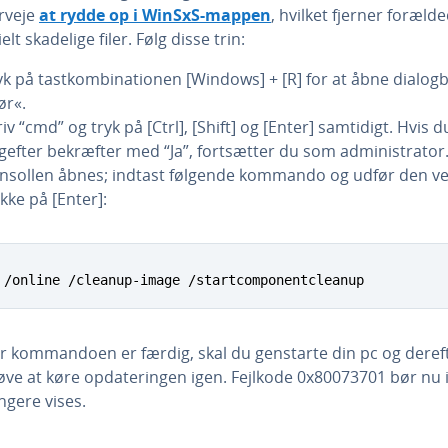
rveje
at rydde op i WinSxS-mappen
, hvilket fjerner foræld
i­elt skadelige filer. Følg disse trin:
k på tast­kom­bi­na­tio­nen [Windows] + [R] for at åbne di­a­log­
ør«.
iv “cmd” og tryk på [Ctrl], [Shift] og [Enter] samtidigt. Hvis d
gefter bekræfter med “Ja”, fort­sæt­ter du som ad­mi­ni­stra­tor
nsollen åbnes; indtast følgende kommando og udfør den ve
ykke på [Enter]:
 /online /cleanup-image /startcomponentcleanup
r kom­man­do­en er færdig, skal du genstarte din pc og deref
øve at køre op­da­te­rin­gen igen. Fejlkode 0x80073701 bør nu 
ngere vises.