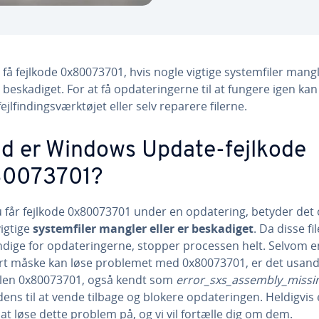
få fejlkode 0x80073701, hvis nogle vigtige sy­stem­fi­ler mang
 be­ska­di­get. For at få op­da­te­rin­ger­ne til at fungere igen ka
jl­find­ings­værk­tø­jet eller selv reparere filerne.
d er Windows Update-fejlkode
80073701?
 får fejlkode 0x80073701 under en op­da­te­ring, betyder det o
vigtige
sy­stem­fi­ler mangler eller er be­ska­di­get
. Da disse fi
­di­ge for op­da­te­rin­ger­ne, stopper processen helt. Selvom e
rt måske kan løse problemet med 0x80073701, er det us­and
Fejlen 0x80073701, også kendt som
error_sxs_assembly_missi
ens til at vende tilbage og blokere op­da­te­rin­gen. Heldigvis
t løse dette problem på, og vi vil fortælle dig om dem.