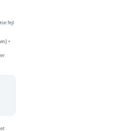
se fejl
ws] +
ver
det