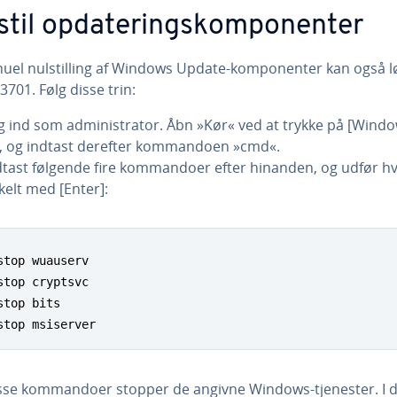
til op­da­te­rings­kom­po­nen­ter
el nulstil­ling af Windows Update-kom­po­nen­ter kan også lø
701. Følg disse trin:
g ind som ad­mi­ni­stra­tor. Åbn »Kør« ved at trykke på [Windo
], og indtast derefter kom­man­do­en »cmd«.
dtast følgende fire kom­man­do­er efter hinanden, og udfør h
kelt med [Enter]:
stop wuauserv

stop cryptsvc

stop bits

stop msiserver
sse kom­man­do­er stopper de angivne Windows-tjenester. I 