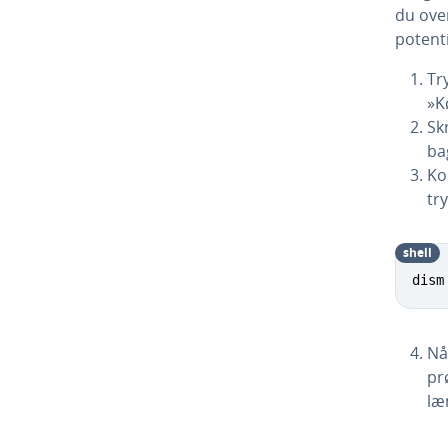
du ove
po­ten­t
Try
»K
Skr
ba
Ko
tr
shell
dism
Nå
pr
læ