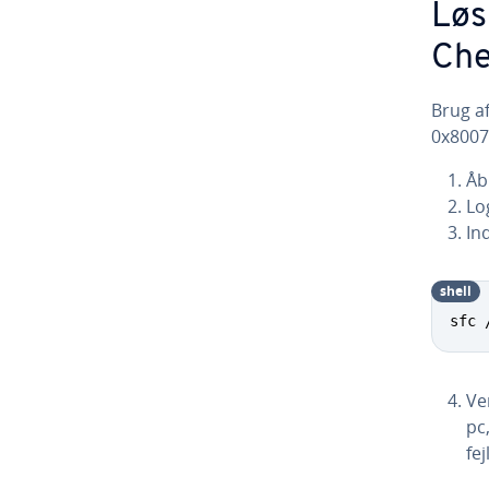
Løs
Che
Brug af
0x8007
Åb
Log
In
shell
sfc 
Ve
pc,
fe