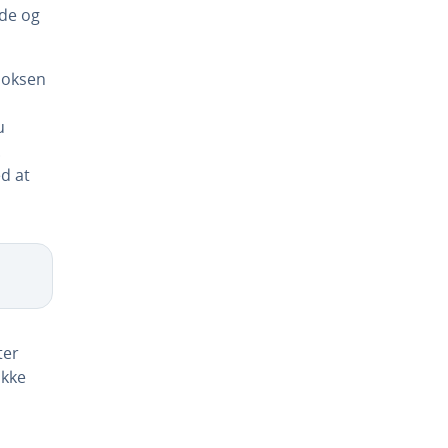
ede og
bok­sen
u
.
d at
ter
ikke