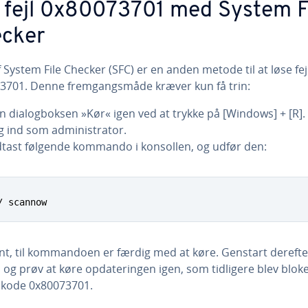
 fejl 0x80073701 med System F
cker
 System File Checker (SFC) er en anden metode til at løse fej
3701. Denne frem­gangs­må­de kræver kun få trin:
n di­a­log­bok­sen »Kør« igen ved at trykke på [Windows] + [R].
 ind som ad­mi­ni­stra­tor.
dtast følgende kommando i konsollen, og udfør den:
/ scannow
nt, til kom­man­do­en er færdig med at køre. Genstart derefte
 og prøv at køre op­da­te­rin­gen igen, som tidligere blev bloke
jlkode 0x80073701.