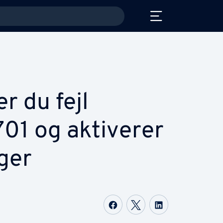
r du fejl
1 og aktiverer
­ger
Del på Facebook
Del på Twitter
Del på Link