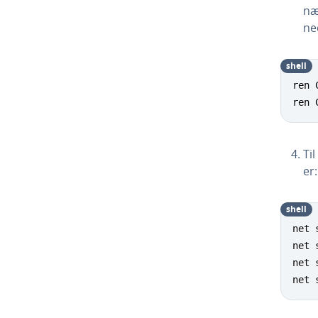
næ
ne
shell
ren 
ren 
Ti
er:
shell
net 
net 
net 
net 