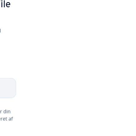
ile
l
r din
ret af