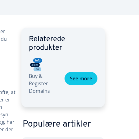
ler
n du
Re­la­te­re­de
produkter
Buy &
See more
Register
Domains
fte, at
ler er
n
­syn­
ng
, har
Populære artikler
 er der