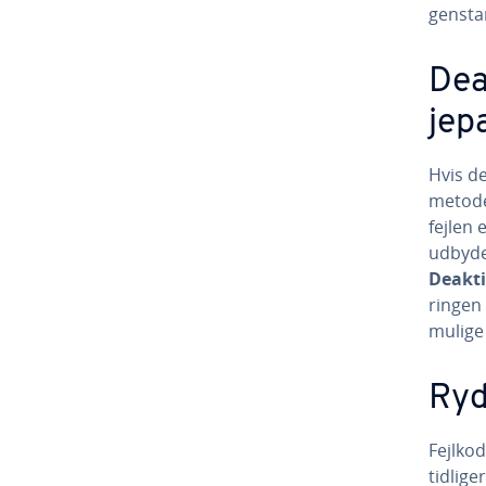
genstar
Deak
je­p
Hvis de
metode,
fejlen e
ud­by­d
Deaktiv
rin­gen
mulige b
Ryd
Fejlkod
tidlige