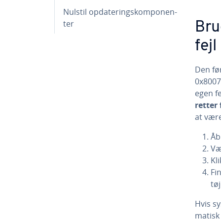
Nulstil op­da­te­rings­kom­po­nen­
ter
Brug
fej
Den før
0x8007
egen fej
retter 
at være
Åbn
Væl
Kli
Fin
tø­
Hvis sy
ma­tisk