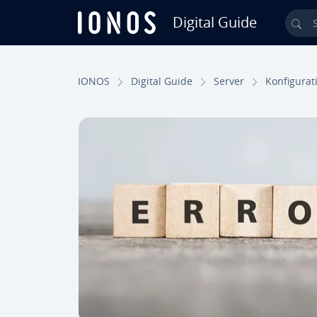
Digital Guide
Sø
Gå til ho­ve­d­ind­hol­det
IONOS
Digital Guide
Server
Kon­fi­gu­ra­