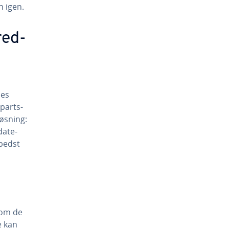
n igen.
red­
des
part­s­
Løsning:
a­te­
 bedst
 som de
e kan