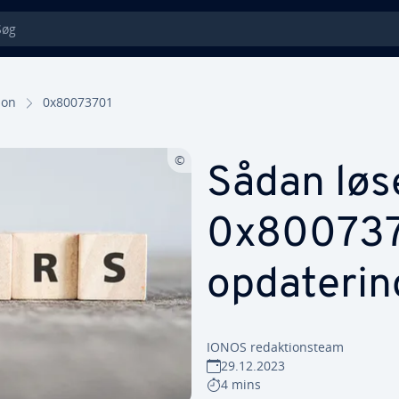
g
tion
0x80073701
Sådan løse
0x8007370
op­da­te­rin
IONOS re­dak­tions­team
29.12.2023
4 mins