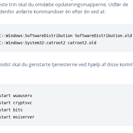
ste trin skal du omdøbe op­da­te­rings­map­per­ne. Udfør de
denfor anførte kom­man­do­er én efter én ved at:
C:
\
Windows
\
SoftwareDistribution SoftwareDistribution.old

C:
\
Windows
\
System32
\
catroot2 catroot2.old
l sidst skal du genstarte tje­ne­ster­ne ved hjælp af disse kom­
start wuauserv

start cryptsvc

start bits

start msiserver