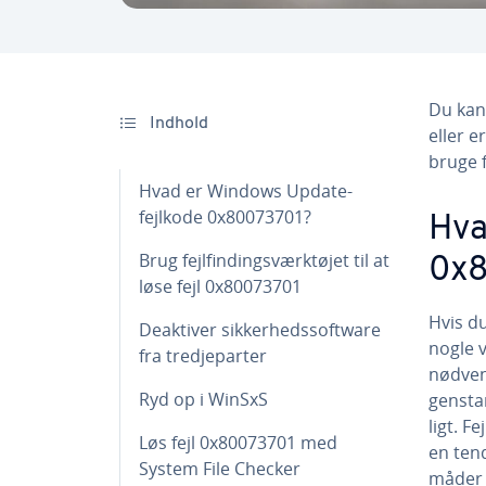
Du kan 
Indhold
eller er
bruge fe
Hvad er Windows Update-
fejlkode 0x80073701?
Hva
Brug fejl­find­ings­værk­tø­jet til at
0x
løse fejl 0x80073701
Hvis du
Deaktiver sik­ker­heds­softwa­re
nogle 
fra tred­je­par­ter
nød­ven
Ryd op i WinSxS
gensta
ligt. 
Løs fejl 0x80073701 med
en tend
System File Checker
måder a