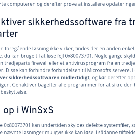
te com­pu­te­ren og derefter prøve at in­stal­le­re op­da­te­rin­ge
tiver sik­ker­heds­softwa­re fra t
ar­ter
n fo­re­gå­en­de løsning ikke virker, findes der en anden enkel
 du kan bruge til at løse fejl 0x80073701. Nogle gange skyl
n tred­je­parts firewall eller et an­ti­viruspro­gram fra en tred­je­
er. Disse kan forhindre for­bin­del­sen til Mi­cro­softs servere. 
er sik­ker­heds­softwa­ren mid­ler­ti­digt
, og kør derefter op­d
 igen. Gen­ak­ti­ver bagefter alle pro­gram­mer for at sikre den
e­skyt­tel­se.
 op i WinSxS
e 0x80073701 kan un­der­ti­den skyldes defekte sy­stem­fi­ler,
re nævnte løsninger muligvis ikke kan løse. I sådanne tilfæld