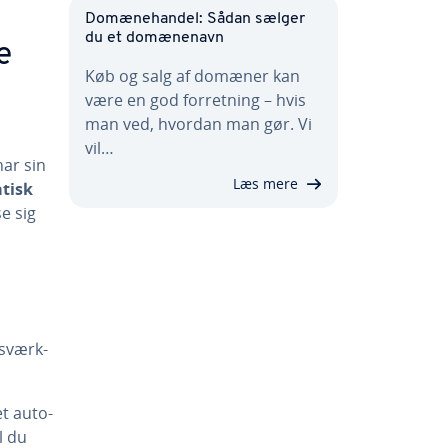
Do­mæ­ne­han­del: Sådan sælger
du et do­mæ­ne­navn
se
Køb og salg af domæner kan
være en god for­ret­ning – hvis
man ved, hvordan man gør. Vi
vil…
ar sin
Læs mere
­tisk
e sig
s­værk­
t au­to­
l du