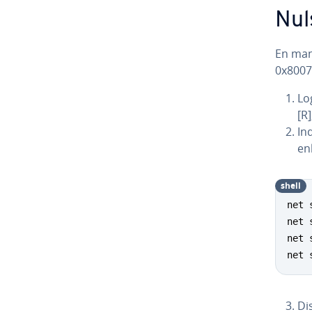
Nuls
En manu
0x80073
Lo
[R
In
en
shell
net 
net 
net 
net 
Di