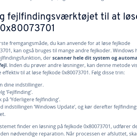
 fejl­find­ings­værk­tø­jet til at lø
l 0x80073701
ste frem­gangs­må­de, du kan anvende for at løse fejlkode
3701, kan også bruges til mange andre fejlkoder. Windows h
l­find­ings­funk­tion, der
scanner hele dit system og au­to­ma
fejl
. Inden du prøver andre løsninger, kan denne metode vis
 effektiv til at løse fejlkode 0x80073701. Følg disse trin:
 dine indstil­lin­ger.
g ‘Fejl­find­ing’.
k på ‘Yder­li­ge­re fejl­find­ing’.
d indstil­lin­gen ‘Windows Update’, og kør derefter fejl­find­ing
jet.
stemet finder en løsning på fejlkode 0x80073701, udfører de
 den nød­ven­di­ge re­pa­ra­tion. Når processen er afsluttet, ska