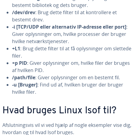
bestemt bibliotek og dets bruger.
/dev/drev
: Brug dette filter til at kon­trol­le­re et
bestemt drev.
-i [TCP/UDP eller al­ter­na­tiv IP-adresse eller port]
:
Giver op­lys­nin­ger om, hvilke processer der bruger
hvilke net­værk­stje­ne­ster.
+L1
: Brug dette filter til at få op­lys­nin­ger om slettede
filer.
+p PID
: Giver op­lys­nin­ger om, hvilke filer der bruges
af hvilken PID.
/path/file
: Giver op­lys­nin­ger om en bestemt fil.
-u [Bruger]
: Find ud af, hvilken bruger der bruger
hvilke filer.
Hvad bruges Linux lsof til?
Af­slut­nings­vis vil vi ved hjælp af nogle eksempler vise dig,
hvordan og til hvad lsof bruges.