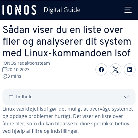
Digital Guide
Gå til ho­ve­d­ind­hol­det
Sådan viser du en liste over
filer og ana­ly­se­rer dit system
med Linux-kom­man­do­en lsof
IONOS re­dak­tions­team
Del på Fac
Del på
D
20.10.2023
3 mins
Indhold
Linux-værktøjet lsof gør det muligt at overvåge systemet
og opdage problemer hurtigt. Det viser en liste over
åbne filer, som du kan tilpasse til dine spe­ci­fik­ke behov
ved hjælp af filtre og indstil­lin­ger.