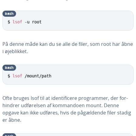
bash
$ 
lsof
 -u root
På denne måde kan du se alle de filer, som root har åbne
i øje­blik­ket.
bash
$ 
lsof
 /mount/path
Ofte bruges lsof til at iden­ti­fi­ce­re pro­gram­mer, der for­
hin­drer ud­fø­rel­sen af kom­man­do­en mount. Denne
opgave kan ikke udføres, hvis de på­gæl­den­de filer stadig
er åbne.