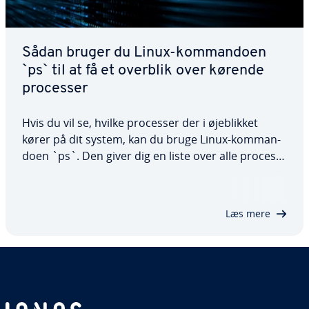
Sådan bruger du Linux-kom­man­do­en
`ps` til at få et overblik over kørende
processer
Hvis du vil se, hvilke processer der i øje­blik­ket
kører på dit system, kan du bruge Linux-kom­man­
do­en `ps`. Den giver dig en liste over alle pro­ces­
ser­ne og giver dig mulighed for at se mere de­tal­je­
re­de op­lys­nin­ger ved hjælp af de for­skel­li­ge indstil­
lin­ger. I denne vej­led­ning kan…
Læs mere