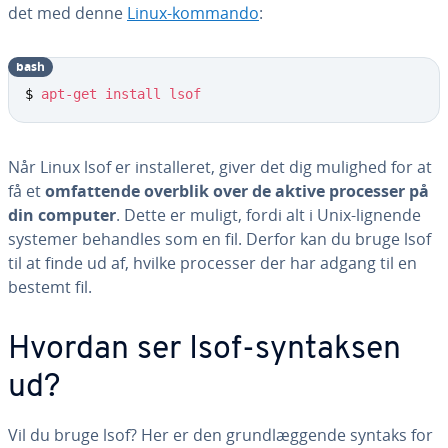
det med denne
Linux-kommando
:
bash
$ 
apt-get
install
lsof
Når Linux lsof er in­stal­le­ret, giver det dig mulighed for at
få et
om­fat­ten­de overblik over de aktive processer på
din computer
. Dette er muligt, fordi alt i Unix-lignende
systemer behandles som en fil. Derfor kan du bruge lsof
til at finde ud af, hvilke processer der har adgang til en
bestemt fil.
Hvordan ser Isof-syntaksen
ud?
Vil du bruge lsof? Her er den grund­læg­gen­de syntaks for