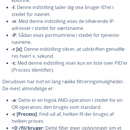
kolonne.
-l
: Denne indstil­ling lader dig vise bruger-ID’et i
stedet for navnet.
-n
: Med denne indstil­ling vises de til­hø­ren­de IP-
adresser i stedet for vært­s­nav­ne.
-P
: Sådan vises po­rt­num­re­ne i stedet for tje­ne­ste­
nav­ne­ne.
-r [x]
: Denne indstil­ling sikrer, at ud­skrif­ten ge­nud­fø­
res hvert x. sekund.
-t
: Med denne indstil­ling vises kun en liste over PID’er
(Process Iden­ti­fi­er).
Derudover har lsof en lang række fil­tre­rings­mu­lig­he­der.
De mest al­min­de­li­ge er:
-a
: Dette er en logisk AND-operation i stedet for en
OR-operation; den bruges som standard.
-c [Process]
: Find ud af, hvilken fil der bruges af
hvilken proces.
+D /fil/bruger
: Dette filter giver op­lys­nin­ger om et