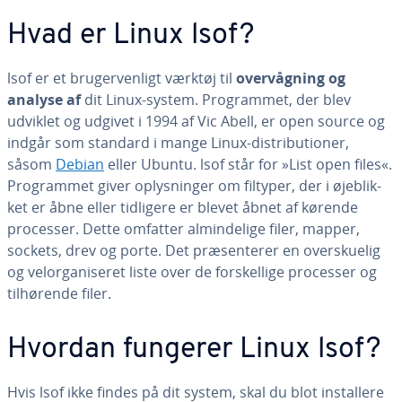
Hvad er Linux lsof?
lsof er et bru­ger­ven­ligt værktøj til
over­våg­ning og
analyse af
dit Linux-system. Pro­gram­met, der blev
udviklet og udgivet i 1994 af Vic Abell, er open source og
indgår som standard i mange Linux-di­stri­bu­tio­ner,
såsom
Debian
eller Ubuntu. lsof står for »List open files«.
Pro­gram­met giver op­lys­nin­ger om filtyper, der i øje­blik­
ket er åbne eller tidligere er blevet åbnet af kørende
processer. Dette omfatter al­min­de­li­ge filer, mapper,
sockets, drev og porte. Det præ­sen­te­rer en over­sku­e­lig
og vel­or­ga­ni­se­ret liste over de for­skel­li­ge processer og
til­hø­ren­de filer.
Hvordan fungerer Linux lsof?
Hvis lsof ikke findes på dit system, skal du blot in­stal­le­re