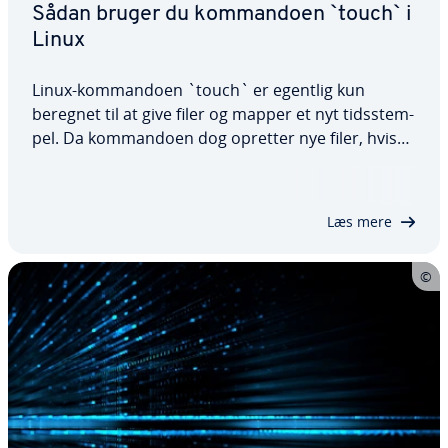
Sådan bruger du kom­man­do­en `touch` i
Linux
Linux-kom­man­do­en `touch` er egentlig kun
beregnet til at give filer og mapper et nyt tids­stem­
pel. Da kom­man­do­en dog opretter nye filer, hvis
de ikke findes, bruges den ofte også til blot at
oprette tomme filer. I denne vej­led­ning vil vi
forklare, hvordan man bruger kom­man­do­en til…
Læs mere