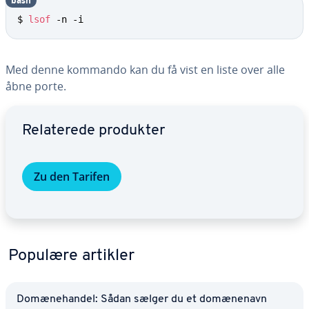
bash
$ 
lsof
 -n -i
Med denne kommando kan du få vist en liste over alle
åbne porte.
Gå til ho­ved­me­nu­en
Re­la­te­re­de produkter
Zu den Tarifen
Populære artikler
Do­mæ­ne­han­del: Sådan sælger du et do­mæ­ne­navn