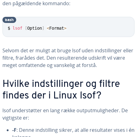
den på­gæl­den­de kommando:
bash
$ 
lsof
[
Option
]
<
Format
>
Selvom det er muligt at bruge lsof uden indstil­lin­ger eller
filtre, frarådes det. Den re­sul­te­ren­de udskrift vil være
meget om­fat­ten­de og vanskelig at forstå.
Hvilke indstil­lin­ger og filtre
findes der i Linux lsof?
lsof un­der­støt­ter en lang række out­put­mu­lig­he­der. De
vigtigste er:
-F
: Denne indstil­ling sikrer, at alle re­sul­ta­ter vises i én