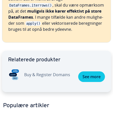
, skal du være opmærksom
DataFrames.iterrows()
på, at det
muligvis ikke kører effektivt på store
Da­ta­F­ra­mes
. I mange tilfælde kan andre mu­lig­he­
der som
eller vek­to­ri­se­re­de be­reg­nin­ger
apply()
bruges til at opnå bedre ydeevne.
Gå til ho­ved­me­nu­en
Re­la­te­re­de produkter
Buy & Register Domains
See more
Populære artikler