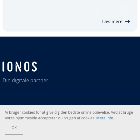
kan brugerne udføre for­skel­li­ge typer sam­men­føj­
nings­o­pe­ra­tio­ner til deres da­ta­a­na­ly­se. I denne
artikel ser vi på syntaksen for pandas…
Læs mere
Din digitale partner
RSS
LinkedIn
tiktok
Instagram
Vi bruger cookies for at give dig den bedste online oplevelse. Ved at bruge
vores hjem­mesi­de ac­cep­te­rer du brugen af cookies.
Mere info.
© 2026
IONOS SE
OK