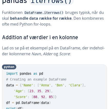
iterrows()
pandas
Funk­tio­nen
bruges typisk, når du
DataFrame.iterrows()
skal
behandle data række for række
. Den kom­bi­ne­res
ofte med Python for-loops.
Addition af værdier i en kolonne
Lad os se på et eksempel på en DataFrame, der in­de­hol­
der ko­lon­ner­ne
Navn
,
Alder
og
Score
:
python
import
 pandas 
as
# Creating an example DataFrame
data 
=
{
'Name'
:
[
'Anna'
,
'Ben'
,
'Clara'
]
,
'Age'
:
[
23
,
35
,
29
]
,
'Score'
:
[
88
,
92
,
85
]
}
df 
=
 pd
.
DataFrame
(
data
)
print
(
df
)