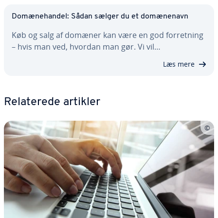
Do­mæ­ne­han­del: Sådan sælger du et do­mæ­ne­navn
Køb og salg af domæner kan være en god for­ret­ning
– hvis man ved, hvordan man gør. Vi vil…
Læs mere
Re­la­te­re­de artikler