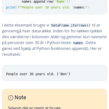
        names
.
append
(
row
[
'Name'
]
)
print
(
f"People over 30 years old: 
{
names
}
"
)
I dette eksempel brugte vi
til at
DataFrame.iterrows()
gennemgå hver datarække. Inden for for-løkken tjekker
den værdierne i kolonnen
Alder
og gemmer kun navnene
på personer over 30 år i Python-listen
. Dette
names
gøres ved hjælp af Python-funk­tio­nen append(). Her er
re­sul­ta­tet:
People over 30 years old: ['Ben']
Note
Selvom det er nemt at bruge