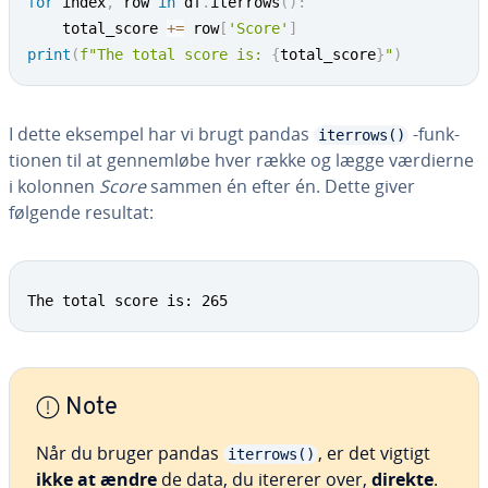
for
 index
,
 row 
in
 df
.
iterrows
(
)
:
    total_score 
+=
 row
[
'Score'
]
print
(
f"The total score is: 
{
total_score
}
"
)
I dette eksempel har vi brugt pandas
-funk­
iterrows()
tio­nen til at gen­nem­lø­be hver række og lægge værdierne
i kolonnen
Score
sammen én efter én. Dette giver
følgende resultat:
The total score is: 265
Note
Når du bruger pandas
, er det vigtigt
iterrows()
ikke at ændre
de data, du itererer over,
direkte
.