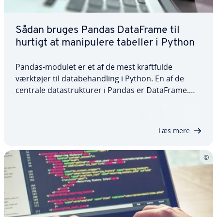
Sådan bruges Pandas DataFrame til
hurtigt at ma­ni­p­u­le­re tabeller i Python
Pandas-modulet er et af de mest kraft­ful­de
værktøjer til da­ta­be­hand­ling i Python. En af de
centrale da­ta­struk­tu­rer i Pandas er DataFrame.
Da­ta­F­ra­mes kan bruges til at behandle to­di­men­
sio­nel­le, struk­tu­re­re­de data effektivt. Vi forklarer
da­ta­struk­tu­rens opbygning samt dens…
Læs mere