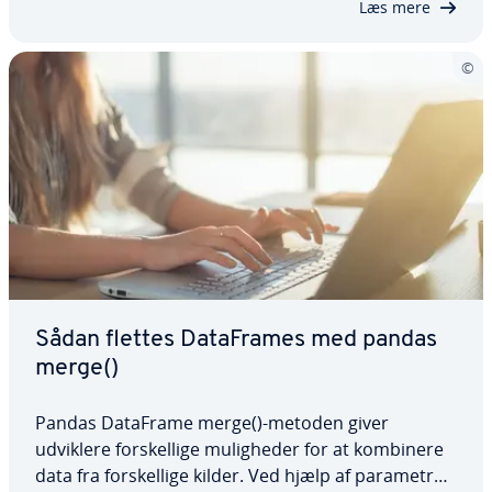
Læs mere
Sådan flettes Da­ta­F­ra­mes med pandas
merge()
Pandas DataFrame merge()-metoden giver
udviklere for­skel­li­ge mu­lig­he­der for at kombinere
data fra for­skel­li­ge kilder. Ved hjælp af parametre