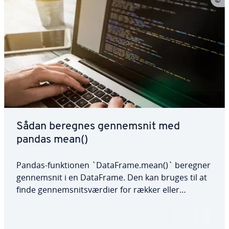
Sådan beregnes gen­nem­snit med
pandas mean()
Pandas-funk­tio­nen `DataFrame.mean()` beregner
gen­nem­snit i en DataFrame. Den kan bruges til at
finde gen­nem­snits­vær­di­er for rækker eller
kolonner og giver flek­si­bi­li­tet, når det kommer til
hånd­te­ring af NaN-værdier. I denne artikel ser vi
på funk­tio­nens syntaks, de parametre, den…