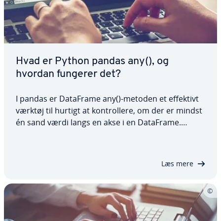
Hvad er Python pandas any(), og
hvordan fungerer det?
I pandas er DataFrame any()-metoden et effektivt
værktøj til hurtigt at kon­trol­le­re, om der er mindst
én sand værdi langs en akse i en DataFrame.
Denne metode er især nyttig til da­ta­a­na­ly­se og va­
li­de­ring. I denne artikel viser vi dig, hvad syntaksen
for denne funktion er, hvordan…
Læs mere