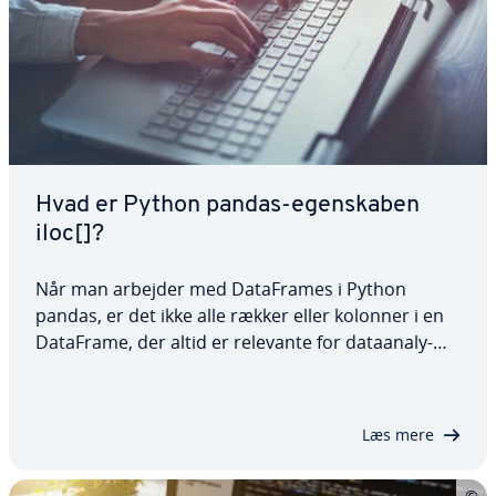
Hvad er Python pandas-egen­ska­ben
iloc[]?
Når man arbejder med Da­ta­F­ra­mes i Python
pandas, er det ikke alle rækker eller kolonner i en
DataFrame, der altid er relevante for da­ta­a­na­ly­
sen. Pandas DataFrame-egen­ska­ben iloc[] er et
nyttigt værktøj til at vælge rækker eller kolonner
ved hjælp af deres indekser. I denne…
Læs mere