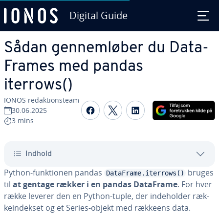
Digital Guide
Gå til ho­ve­d­ind­hol­det
Sådan gen­nem­lø­ber du Da­ta­
F­ra­mes med pandas
iterrows()
IONOS re­dak­tions­team
Del på Facebook
Del på Twitter
Del på LinkedIn
30.06.2025
3 mins
Indhold
Python-funk­tio­nen pandas
bruges
DataFrame.iterrows()
til
at gentage rækker i en pandas DataFrame
. For hver
række leverer den en Python-tuple, der in­de­hol­der ræk­
ke­in­dek­set og et Series-objekt med rækkeens data.