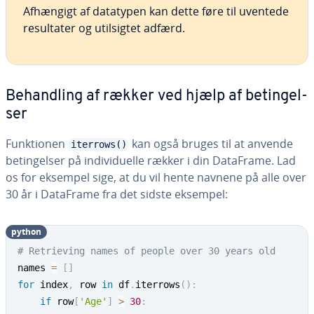
Afhængigt af datatypen kan dette føre til uventede
re­sul­ta­ter og util­sig­tet adfærd.
Be­hand­ling af rækker ved hjælp af be­tin­gel­
ser
Funk­tio­nen
kan også bruges til at anvende
iterrows()
be­tin­gel­ser på in­di­vi­du­el­le rækker i din DataFrame. Lad
os for eksempel sige, at du vil hente navnene på alle over
30 år i DataFrame fra det sidste eksempel:
python
# Retrieving names of people over 30 years old
names 
=
[
]
for
 index
,
 row 
in
 df
.
iterrows
(
)
:
if
 row
[
'Age'
]
>
30
: