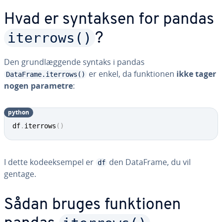
Hvad er syntaksen for pandas
iterrows()
?
Den grund­læg­gen­de syntaks i pandas
er enkel, da funk­tio­nen
ikke tager
DataFrame.iterrows()
nogen parametre
:
python
df
.
iterrows
(
)
I dette ko­de­ek­sem­pel er
den DataFrame, du vil
df
gentage.
Sådan bruges funk­tio­nen