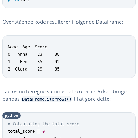
Oven­stå­en­de kode re­sul­te­rer i følgende DataFrame:
Name  Age  Score

0   Anna    23     88

1    Ben    35     92

2  Clara    29     85
Lad os nu beregne summen af scorerne. Vi kan bruge
pandas
til at gøre dette:
DataFrame.iterrows()
python
# Calculating the total score
total_score 
=
0