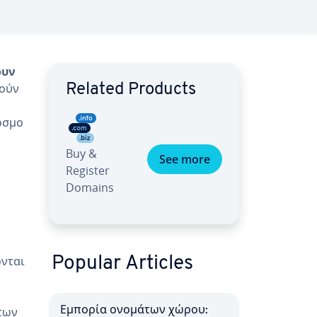
ουν
λούν
Related Products
όσμο
Buy &
See more
Register
Domains
ονται
Popular Articles
των
Εμπορία ονομάτων χώρου: