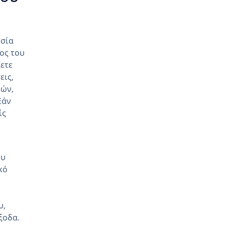
εσία
ος του
ετε
εις,
ρών,
 Εάν
ίς
ου
κό
υ,
ξοδα.