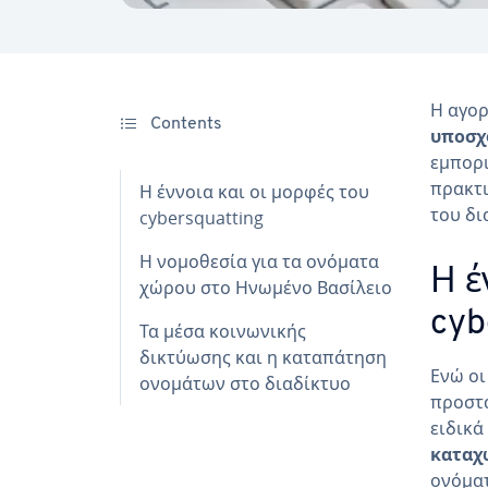
Η αγορ
Contents
υποσχ
εμπορι
πρακτι
Η έννοια και οι μορφές του
του δι
cybersquatting
Η νομοθεσία για τα ονόματα
Η έ
χώρου στο Ηνωμένο Βασίλειο
cyb
Τα μέσα κοινωνικής
δικτύωσης και η καταπάτηση
Ενώ οι
ονομάτων στο διαδίκτυο
προστα
ειδικά
καταχ
ονόματ