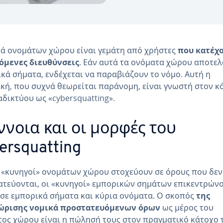
ά ονομάτων χώρου είναι γεμάτη από χρήστες
που κατέχ
όμενες διευθύνσεις
. Εάν αυτά τα ονόματα χώρου αποτε
κά σήματα, ενδέχεται να παραβιάζουν το νόμο. Αυτή η
κή, που συχνά θεωρείται παράνομη, είναι γνωστή στον κ
αδικτύου ως «cybersquatting».
ννοια και οι μορφές του
ersquatting
 «κυνηγοί» ονομάτων χώρου στοχεύουν σε όρους που δεν
τεύονται, οι «κυνηγοί» εμπορικών σημάτων επικεντρών
 σε εμπορικά σήματα και κύρια ονόματα. Ο σκοπός
της
ώρισης νομικά προστατευόμενων όρων
ως μέρος του
ος χώρου είναι η πώλησή τους στον πραγματικό κάτοχο 