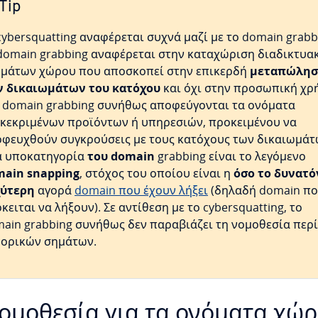
Tip
cybersquatting αναφέρεται συχνά μαζί με το domain grabb
domain grabbing αναφέρεται στην καταχώριση διαδικτυα
μάτων χώρου που αποσκοπεί στην επικερδή
μεταπώλη
ν δικαιωμάτων του κατόχου
και όχι στην προσωπική χρ
 domain grabbing συνήθως αποφεύγονται τα ονόματα
κεκριμένων προϊόντων ή υπηρεσιών, προκειμένου να
φευχθούν συγκρούσεις με τους κατόχους των δικαιωμάτ
α υποκατηγορία
του domain
grabbing είναι το λεγόμενο
ain snapping
, στόχος του οποίου είναι η
όσο το δυνατό
χύτερη
αγορά
domain που έχουν λήξει
(δηλαδή domain π
κειται να λήξουν). Σε αντίθεση με το cybersquatting, το
ain grabbing συνήθως δεν παραβιάζει τη νομοθεσία περί
ορικών σημάτων.
ομοθεσία για τα ονόματα χώ