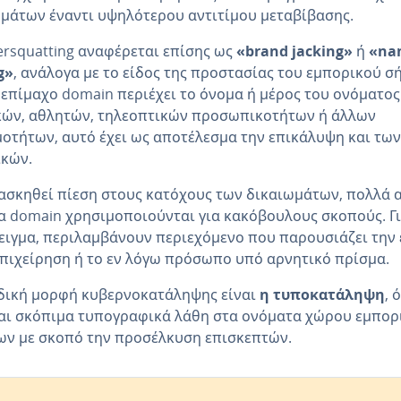
μάτων έναντι υψηλότερου αντιτίμου μεταβίβασης.
ersquatting αναφέρεται επίσης ως
«brand jacking»
ή
«na
g»
, ανάλογα με το είδος της προστασίας του εμπορικού σ
 επίμαχο domain περιέχει το όνομα ή μέρος του ονόματος
κών, αθλητών, τηλεοπτικών προσωπικοτήτων ή άλλων
οτήτων, αυτό έχει ως αποτέλεσμα την επικάλυψη και τω
ικών.
 ασκηθεί πίεση στους κατόχους των δικαιωμάτων, πολλά 
α domain χρησιμοποιούνται για κακόβουλους σκοπούς. Γ
ιγμα, περιλαμβάνουν περιεχόμενο που παρουσιάζει την 
πιχείρηση ή το εν λόγω πρόσωπο υπό αρνητικό πρίσμα.
δική μορφή κυβερνοκατάληψης είναι
η τυποκατάληψη
, 
αι σκόπιμα τυπογραφικά λάθη στα ονόματα χώρου εμπορ
ν με σκοπό την προσέλκυση επισκεπτών.