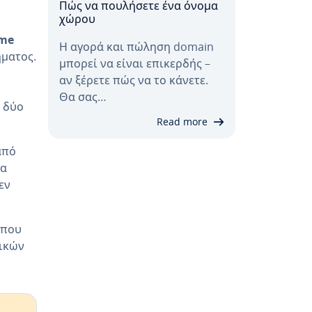
Πώς να πουλήσετε ένα όνομα
χώρου
me
Η αγορά και πώληση domain
ήματος.
μπορεί να είναι επικερδής –
αν ξέρετε πώς να το κάνετε.
Θα σας…
ν δύο
Read more
από
ια
εν
όπου
ικών