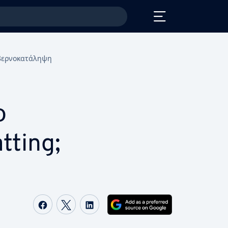
βερνοκατάληψη
ο
tting;
Share on Facebook
Share on Twitter
Share on LinkedIn