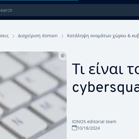
rch
σεις
Διαχείριση domain
Κατάληψη ονομάτων χώρου & κυ
Τι είναι τ
cybersqua
IONOS editorial team
10/18/2024