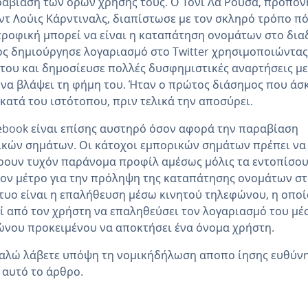
αβίαση των όρων χρήσης τους. Ο Τόνι Λα Ρούσα, προπον
ντ Λούις Κάρντιναλς, διαπίστωσε με τον σκληρό τρόπο π
ροφική μπορεί να είναι η καταπάτηση ονομάτων στο δια
ς δημιούργησε λογαριασμό στο Twitter χρησιμοποιώντας
του και δημοσίευσε πολλές δυσφημιστικές αναρτήσεις με
να βλάψει τη φήμη του. Ήταν ο πρώτος διάσημος που άσ
κατά του ιστότοπου, πριν τελικά την αποσύρει.
ebook είναι επίσης αυστηρό όσον αφορά την παραβίαση
κών σημάτων. Οι κάτοχοι εμπορικών σημάτων πρέπει να
ουν τυχόν παράνομα προφίλ αμέσως μόλις τα εντοπίσου
ον μέτρο για την πρόληψη της καταπάτησης ονομάτων σ
τυο είναι η επαλήθευση μέσω κινητού τηλεφώνου, η οποί
ί από τον χρήστη να επαληθεύσει τον λογαριασμό του μ
νου προκειμένου να αποκτήσει ένα όνομα χρήστη.
αλώ λάβετε υπόψη τη νομικήδήλωση αποπο ίησης ευθύν
αυτό το άρθρο.
Main Menu