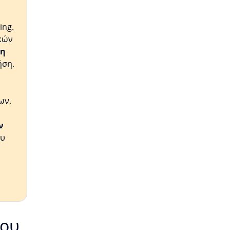
ing.
κών
ση
ήση.
ων.
ν
ου
ρου