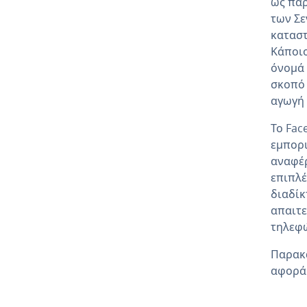
ως παρ
των Σε
καταστ
Κάποιο
όνομά 
σκοπό 
αγωγή 
Το Fac
εμπορι
αναφέρ
επιπλέ
διαδίκ
απαιτε
τηλεφώ
Παρακ
αφορά 
Go to 