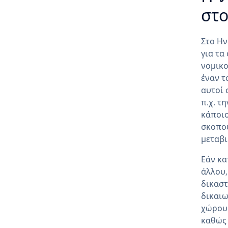
στο
Στο Ην
για τα
νομικο
έναν τ
αυτοί 
π.χ. τ
κάποιο
σκοπού
μεταβι
Εάν κα
άλλου,
δικαστ
δικαιω
χώρου 
καθώς 