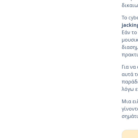
δικαιω
Το cyb
jackin
Εάν το
μουσι
διασημ
πρακτ
Για να
αυτά τ
παράδε
λόγω ε
Μια ει
γίνοντ
σημάτω