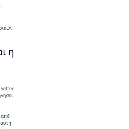
ν
ορικών
αι η
witter
ηγήσει
 από
 αυτή