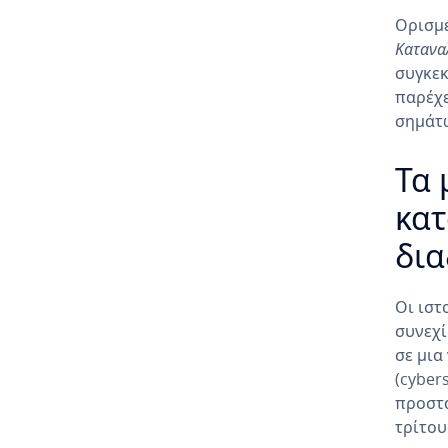
Ορισμέ
Κατανα
συγκεκ
παρέχε
σημάτ
Τα 
κα
δια
Οι ιστ
συνεχί
σε μια
(cyber
προστ
τρίτου