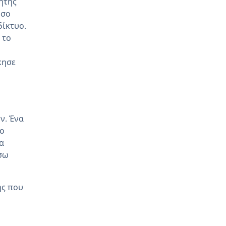
ητής
όσο
δίκτυο.
 το
κησε
ν. Ένα
το
α
έσω
ης που