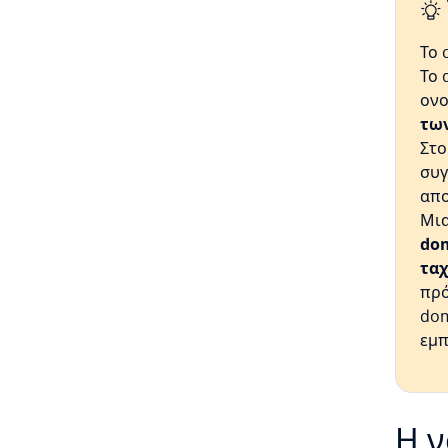
Το 
Το 
ονο
τω
Στο
συγ
απο
Μι
dom
τα
πρό
dom
εμπ
Η ν