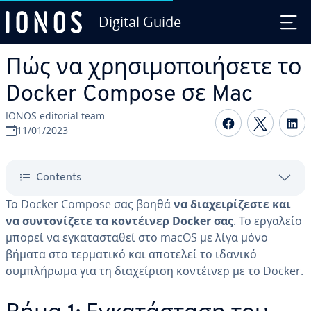
Digital Guide
Skip to Main Content
Πώς να χρησιμοποιήσετε το
Docker Compose σε Mac
IONOS editorial team
Share on F
Share 
S
11/01/2023
Contents
Το Docker Compose σας βοηθά
να διαχειρίζεστε και
να συντονίζετε τα κοντέινερ Docker σας
. Το εργαλείο
μπορεί να εγκατασταθεί στο macOS με λίγα μόνο
βήματα στο τερματικό και αποτελεί το ιδανικό
συμπλήρωμα για τη διαχείριση κοντέινερ με το Docker.