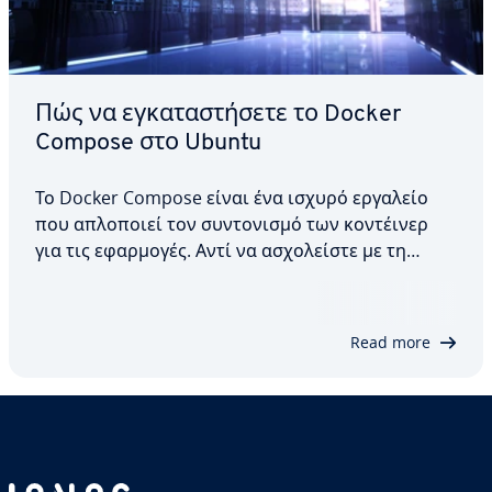
Πώς να εγκαταστήσετε το Docker
Compose στο Ubuntu
Το Docker Compose είναι ένα ισχυρό εργαλείο
που απλοποιεί τον συντονισμό των κοντέινερ
για τις εφαρμογές. Αντί να ασχολείστε με τη
χειροκίνητη εκκίνηση και διαμόρφωση
μεμονωμένων κοντέινερ, το Compose σας
επιτρέπει να ορίσετε όλα τα απαραίτητα βήματα
Read more
σε ένα αρχείο YAML. Σε αυτό…