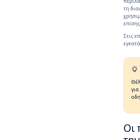
περιλα
τη δια
χρησιμ
επίσης
Στις ε
εγκατά
Θέλ
για
οδη
Οι 