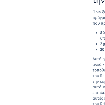
την
Πριν ξ
πράγμα
που πρ
δύ
υπ
2 
20
Αυτή η
αλλά κ
τοποθ
του Re
την κά
αυτόμα
επιπλέ
αυτές 
του RH