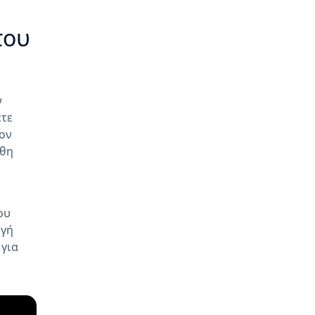
του
ν
ετε
τον
ήθη
ου
ογή
 για