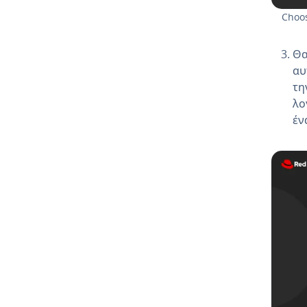
Choos
Θα
αυ
τη
λο
έν