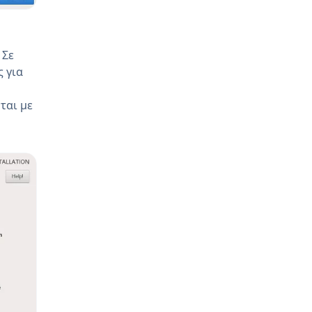
 Σε
ς για
ται με