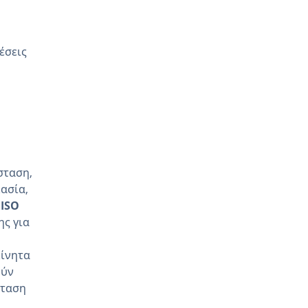
έσεις
σταση,
ασία,
 ISO
ης για
κίνητα
ούν
σταση