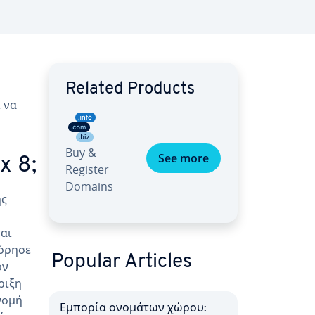
Related Products
 να
Buy &
See more
x 8;
Register
Domains
ής
ναι
όρησε
Popular Articles
ον
ριξη
νομή
Εμπορία ονομάτων χώρου: