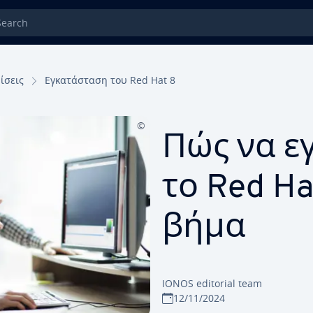
rch
ίσεις
Εγκατάσταση του Red Hat 8
Πώς να ε
το Red H
βήμα
IONOS editorial team
12/11/2024