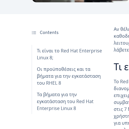
Αν θέλ
Contents
καθοδη
λειτου
λάβετε
Τι είναι το Red Hat Enterprise
Linux 8;
Τι 
Οι προϋποθέσεις και τα
βήματα για την εγκατάσταση
Το Red
του RHEL 8
διανομ
Τα βήματα για την
επιχει
εγκατάσταση του Red Hat
συμβα
Enterprise Linux 8
στις 7
χρήστη
για υπ