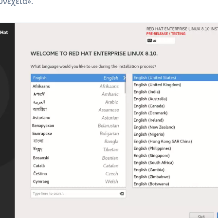
υνέχεια».