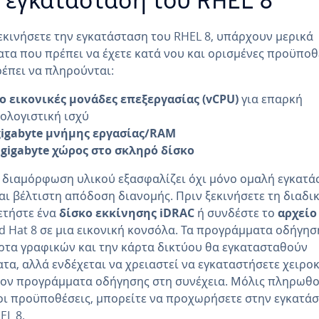
 εγκατάσταση του RHEL 8
εκινήσετε την εγκατάσταση του RHEL 8, υπάρχουν μερικά
τα που πρέπει να έχετε κατά νου και ορισμένες προϋποθ
έπει να πληρούνται:
ο εικονικές μονάδες επεξεργασίας (vCPU)
για επαρκή
ολογιστική ισχύ
gigabyte μνήμης εργασίας/RAM
 gigabyte χώρος στο σκληρό δίσκο
 διαμόρφωση υλικού εξασφαλίζει όχι μόνο ομαλή εγκατά
αι βέλτιστη απόδοση διανομής. Πριν ξεκινήσετε τη διαδικ
ετήστε ένα
δίσκο εκκίνησης iDRAC
ή συνδέστε το
αρχείο
d Hat 8 σε μια εικονική κονσόλα. Τα προγράμματα οδήγησ
ρτα γραφικών και την κάρτα δικτύου θα εγκατασταθούν
τα, αλλά ενδέχεται να χρειαστεί να εγκαταστήσετε χειρο
ον προγράμματα οδήγησης στη συνέχεια. Μόλις πληρωθ
οι προϋποθέσεις, μπορείτε να προχωρήσετε στην εγκατά
EL 8.