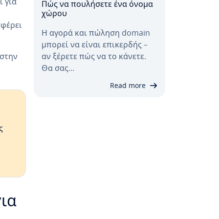
ί για
Πώς να πουλήσετε ένα όνομα
χώρου
σφέρει
Η αγορά και πώληση domain
μπορεί να είναι επικερδής –
 στην
αν ξέρετε πώς να το κάνετε.
Θα σας…
Read more
ς
για