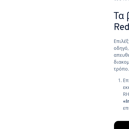
Τα 
Red
Επιλέξ
οδηγό,
απευθε
διακομ
τρόπο.
Επ
εκ
RH
«I
επ