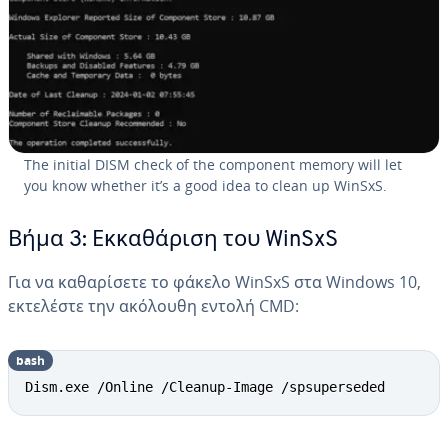
The initial DISM check of the component memory will let
you know whether it’s a good idea to clean up WinSxS.
Βήμα 3: Εκκαθάριση του WinSxS
Για να καθαρίσετε το φάκελο WinSxS στα Windows 10,
εκτελέστε την ακόλουθη εντολή CMD:
bash
Dism.exe /Online /Cleanup-Image /spsuperseded