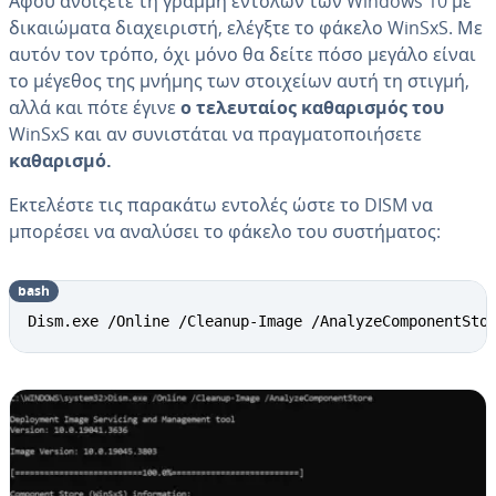
Αφού ανοίξετε τη γραμμή εντολών των Windows 10 με
δικαιώματα διαχειριστή, ελέγξτε το φάκελο WinSxS. Με
αυτόν τον τρόπο, όχι μόνο θα δείτε πόσο μεγάλο είναι
το μέγεθος της μνήμης των στοιχείων αυτή τη στιγμή,
αλλά και πότε έγινε
ο τελευταίος καθαρισμός του
WinSxS και αν συνιστάται να πραγματοποιήσετε
καθαρισμό.
Εκτελέστε τις παρακάτω εντολές ώστε το DISM να
μπορέσει να αναλύσει το φάκελο του συστήματος:
bash
Dism.exe /Online /Cleanup-Image /AnalyzeComponentSto