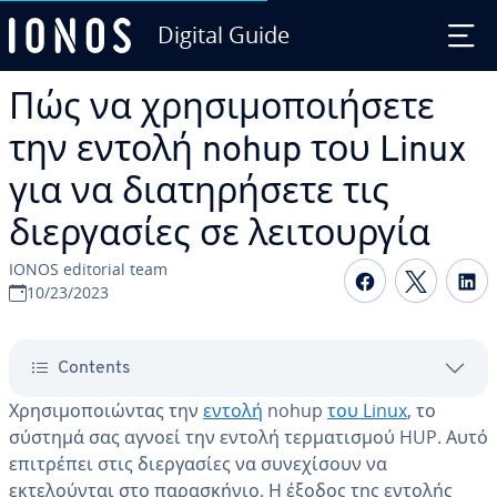
Digital Guide
Skip to Main Content
Πώς να χρησιμοποιήσετε
την εντολή nohup του Linux
για να διατηρήσετε τις
διεργασίες σε λειτουργία
IONOS editorial team
Share on F
Share 
S
10/23/2023
Contents
Χρησιμοποιώντας την
εντολή
nohup
του Linux
, το
σύστημά σας αγνοεί την εντολή τερματισμού HUP. Αυτό
επιτρέπει στις διεργασίες να συνεχίσουν να
εκτελούνται στο παρασκήνιο. Η έξοδος της εντολής