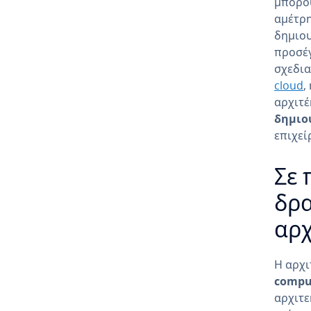
μπορού
αμέτρη
δημιου
προσέγ
σχεδια
cloud
,
αρχιτέ
δημιο
επιχεί
Σε 
δρα
αρχ
Η αρχι
compu
αρχιτε