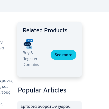
Related Products
υν
να
Buy &
See more
Register
Domains
γχρονες
 και
Popular Articles
 τους
ες
Εμπορία ονομάτων χώρου: