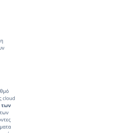
τη
υν
αθμό
ς cloud
 των
 των
οντες
ήματα