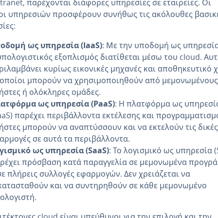
ntranet, παρέχονται διάφορες υπηρεσίες σε εταιρείες. Οι
οι υπηρεσιών προσφέρουν συνήθως τις ακόλουθες βασικ
ίες:
οδομή ως υπηρεσία (IaaS)
: Με την υποδομή ως υπηρεσία 
υπολογιστικός εξοπλισμός διατίθεται μέσω του cloud. Αυ
ριλαμβάνει κυρίως εικονικές μηχανές και αποθηκευτικό 
 οποίοι μπορούν να χρησιμοποιηθούν από μεμονωμένους
ήστες ή ολόκληρες ομάδες.
ατφόρμα ως υπηρεσία (PaaS)
: Η πλατφόρμα ως υπηρεσί
aaS) παρέχει περιβάλλοντα εκτέλεσης και προγραμματισμ
ήστες μπορούν να αναπτύσσουν και να εκτελούν τις δικές
αρμογές σε αυτά τα περιβάλλοντα.
γισμικό ως υπηρεσία (SaaS)
: Το λογισμικό ως υπηρεσία (
ρέχει πρόσβαση κατά παραγγελία σε μεμονωμένα προγρ
σε πλήρεις συλλογές εφαρμογών. Δεν χρειάζεται να
κατασταθούν και να συντηρηθούν σε κάθε μεμονωμένο
ολογιστή.
ιτέκτονες cloud είναι υπεύθυνοι για την επιλογή και την