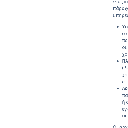
ενός i
πάροχ
υπηρεσ
Υπ
ο 
πε
οι
χρ
Πλ
(P
χρ
εφ
Λο
πα
ή 
εγ
υπ
Οι αρχ