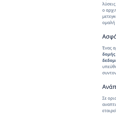
λύσεις
ο αρχι
μετεγκ
ομαλή 
Ασφά
Ένας α
δομής
δεδομέ
υπεύθυ
συντον
Ανάπ
Σε ορι
αναπτυ
εταιρε