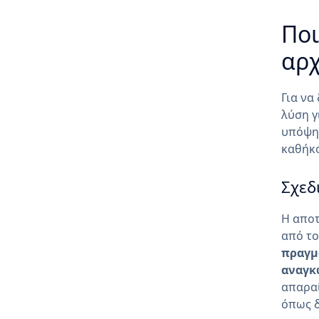
Ποι
αρχ
Για να
λύση γ
υπόψη 
καθήκο
Σχεδ
Η αποτ
από το
πραγμ
αναγκ
απαραί
όπως δ