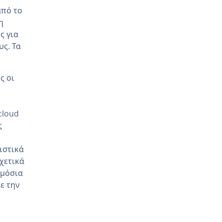
από το
η
ς για
ς. Τα
ς οι
cloud
ς
ιστικά
χετικά
ημόσια
ε την