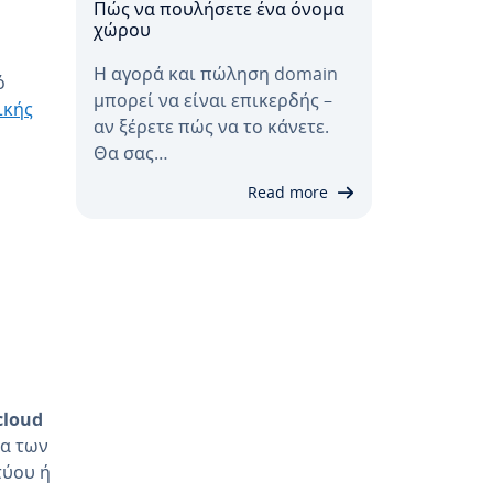
Πώς να πουλήσετε ένα όνομα
χώρου
Η αγορά και πώληση domain
ό
μπορεί να είναι επικερδής –
ικής
αν ξέρετε πώς να το κάνετε.
Θα σας…
Read more
cloud
τα των
τύου ή