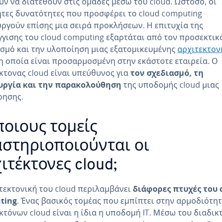
ν να διατεθούν στις ομάδες μέσω του cloud. Ωστόσο, οι
τες δυνατότητες που προσφέρει το cloud computing
ργούν επίσης μια σειρά προκλήσεων. Η επιτυχία της
γισης του cloud computing εξαρτάται από τον προσεκτικ
σμό και την υλοποίηση μιας εξατομικευμένης
αρχιτεκτον
 η οποία είναι προσαρμοσμένη στην εκάστοτε εταιρεία. Ο
κτονας cloud είναι υπεύθυνος για
τον σχεδιασμό, τη
υργία και την παρακολούθηση
της υποδομής cloud μιας
ρησης.
ποιους τομείς
στηριοποιούνται οι
ιτέκτονες cloud;
τεκτονική του cloud περιλαμβάνει
διάφορες πτυχές του 
ting
. Ένας βασικός τομέας που εμπίπτει στην αρμοδιότη
κτόνων cloud είναι η ίδια η υποδομή IT. Μέσω του διαδικ