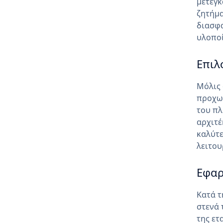
μετεγκ
ζητήμα
διασφα
υλοπο
Επιλ
Μόλις 
προχω
του πλ
αρχιτέ
καλύτε
λειτου
Εφα
Κατά τ
στενά 
της ετ