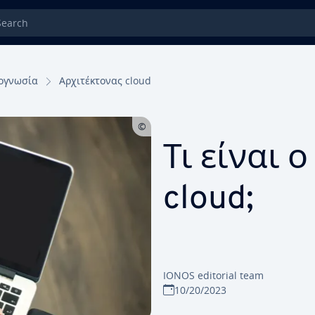
rch
ογνωσία
Αρχιτέκτονας cloud
Τι είναι 
cloud;
IONOS editorial team
10/20/2023