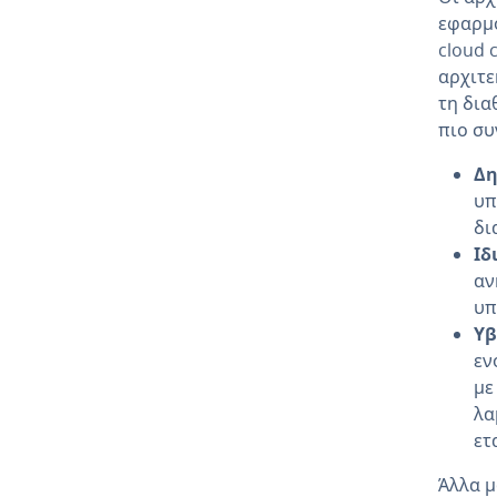
εφαρμ
cloud 
αρχιτε
τη δια
πιο συ
Δη
υπ
δι
Ιδ
αν
υπ
Υβ
εν
με
λα
ετ
Άλλα μ