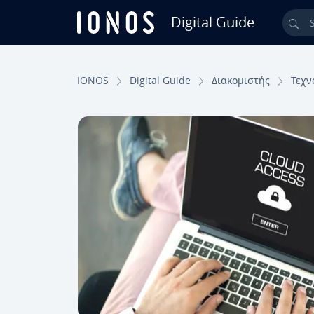
Digital Guide
Sea
Skip to Main Content
IONOS
Digital Guide
Διακομιστής
Τεχν