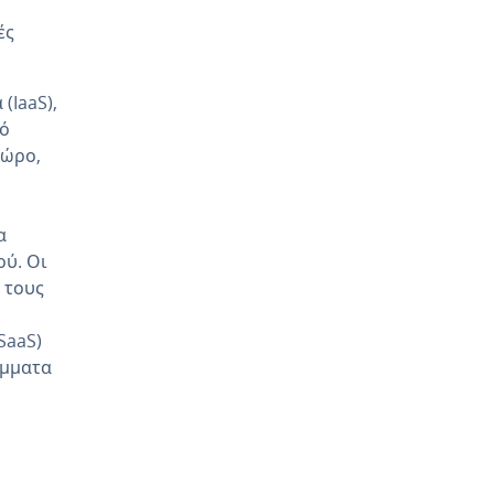
ές
(IaaS),
τό
χώρο,
α
ού. Οι
 τους
SaaS)
άμματα