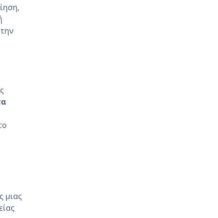
ίηση,
ή
 την
ς
τα
το
ς μιας
είας