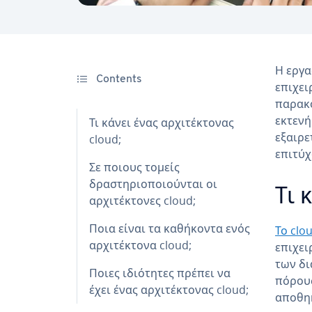
Η εργα
Contents
επιχει
παρακο
εκτενή
Τι κάνει ένας αρχιτέκτονας
εξαιρε
cloud;
επιτύχ
Σε ποιους τομείς
δραστηριοποιούνται οι
Τι 
αρχιτέκτονες cloud;
Ποια είναι τα καθήκοντα ενός
Το clo
αρχιτέκτονα cloud;
επιχει
των δι
Ποιες ιδιότητες πρέπει να
πόρους
έχει ένας αρχιτέκτονας cloud;
αποθηκ