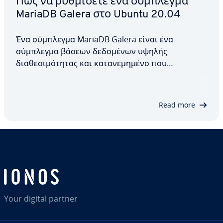
Πώς να ρυθμίσετε ένα σύμπλεγμα
MariaDB Galera στο Ubuntu 20.04
Ένα σύμπλεγμα MariaDB Galera είναι ένα
σύμπλεγμα βάσεων δεδομένων υψηλής
διαθεσιμότητας και κατανεμημένο που
χρησιμοποιεί την τεχνολογία Galera για την
αναπαραγωγή δεδομένων. Όλοι οι κόμβοι στο
σύμπλεγμα έχουν ίση αξία και μπορούν να
Read more
επεξεργάζονται ταυτόχρονα λειτουργίες…
Your digital partner