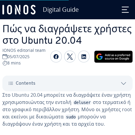
Digital Guide
Skip to Main Content
Πώς να διαγράψετε χρήστες
στο Ubuntu 20.04
IONOS editorial team
Share on Facebook
Share on Twitter
Share on Linked
05/07/2025
8 mins
Contents
Στο Ubuntu 20.04 μπορείτε να διαγράψετε έναν χρήστη
χρησιμοποιώντας την εντολή
στο τερματικό ή
deluser
στο γραφικό περιβάλλον χρήστη. Μόνο οι χρήστες root
και εκείνοι με δικαιώματα
μπορούν να
sudo
διαγράψουν έναν χρήστη και τα αρχεία του.