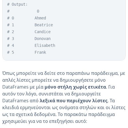
# Output:
#            0
# 0     	Ahmed
# 1      	Beatrice
# 2     	Candice
# 3    		Donovan
# 4  	  	Elisabeth
# 5  		Frank
Όπως μπορείτε να δείτε στο παραπάνω παράδειγμα, με
απλές λίστες μπορείτε να δημιουργήσετε μόνο
DataFrames με μία
μόνο στήλη χωρίς ετικέτα
. Για
αυτόν τον λόγο, συνιστάται να δημιουργείτε
DataFrames από
λεξικά που περιέχουν λίστες
. Τα
κλειδιά ερμηνεύονται ως ονόματα στηλών και οι λίστες
ως τα σχετικά δεδομένα. Το παρακάτω παράδειγμα
χρησιμεύει για να το επεξηγήσει αυτό: