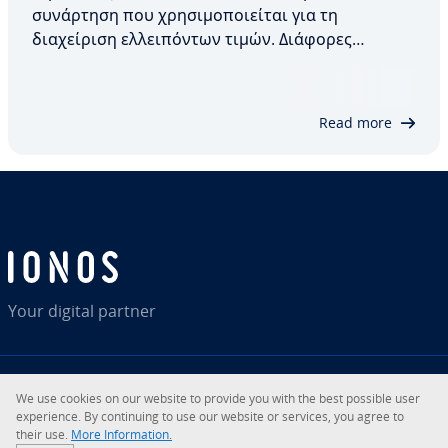
συνάρτηση που χρησιμοποιείται για τη
διαχείριση ελλειπόντων τιμών. Διάφορες
παράμετροι μπορούν να χρησιμοποιηθούν με τη
συνάρτηση, προσφέροντας ευελιξία κατά την
αντικατάσταση τιμών NaN. Σε αυτό το άρθρο, θα
Read more
εξετάσουμε αυτή τη συνάρτηση, τη…
Your digital partner
We use cookies on our website to provide you with the best possible user
RSS
LinkedIn
tiktok
Instagram
experience. By continuing to use our website or services, you agree to
their use.
More Information.
© 2026
IONOS SE