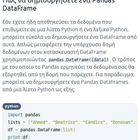
Πώς να δημιουργήσετε ένα Pandas
DataFrame
Εάν έχετε ήδη αποθηκεύσει τα δεδομένα που
επιθυμείτε σε μια λίστα Python ή ένα λεξικό Python,
μπορείτε εύκολα να δημιουργήσετε ένα DataFrame από
αυτά. Απλώς μεταφέρετε την υπάρχουσα δομή
δεδομένων στον κατασκευαστή DataFrame
χρησιμοποιώντας
. Ο τρόπος
pandas.DataFrame([data])
με τον οποίο το Pandas ερμηνεύει τα δεδομένα σας θα
εξαρτηθεί από τη δομή που παρέχετε. Για παράδειγμα,
μπορείτε να δημιουργήσετε ένα Pandas DataFrames
από μια λίστα Python ως εξής:
python
import
 pandas

lists 
=
[
"Ahmed"
,
"Beatrice"
,
"Candice"
,
"Donovan"
,
df 
=
 pandas
.
DataFrame
(
list
)
print
(
df
)