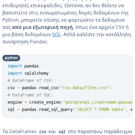
επιθυμητές επικεφαλίδες. Ωστόσο, αν δεν θέλετε να
βασιστείτε στις ενσωματωμένες δομές δεδομένων της
Python, μπορείτε επίσης να φορτώσετε τα δεδομένα
σας
από μια εξωτερική πηγή
, όπως ένα αρχείο CSV ή
μια βάση δεδομένων
SQL
. Απλά καλέστε την κατάλληλη
συνάρτηση Pandas:
python
import
import
# DataFrame of CSV:
csv 
=
 pandas
.
read_csv
(
"csv-data/files.csv"
)
# DataFrame of SQL:
engine 
=
 create_engine
(
'postgresql://username:passwo
sql 
=
 pandas
.
read_sql_query
(
'SELECT * FROM table'
,
 e
Τα DataFrames
και
στο παραπάνω παράδειγμα
csv
sql