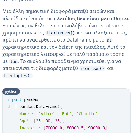
Μια άλλη σημαντική διαφορά μεταξύ σειρών και
πλειάδων είναι ότι
οι πλειάδες δεν είναι μεταβλητές
.
Επομένως, αν θέλετε να επαναλάβετε ένα DataFrame
χρησιμοποιώντας
και να αλλάξετε τιμές,
itertuples()
πρέπει να αναφερθείτε στο DataFrame με το
at
χαρακτηριστικό και τον δείκτη της πλειάδας. Αυτό το
χαρακτηριστικό λειτουργεί με πολύ παρόμοιο τρόπο
με
. Το ακόλουθο παράδειγμα χρησιμεύει για να
loc
απεικονίσει τις διαφορές μεταξύ
και
iterrows()
:
itertuples()
python
import
 pandas

df 
=
 pandas
.
DataFrame
(
{
'Name'
:
[
'Alice'
,
'Bob'
,
'Charlie'
]
,
'Age'
:
[
25
,
30
,
35
]
,
'Income '
:
[
70000.0
,
80000.5
,
90000.3
]