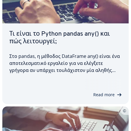
Τι είναι το Python pandas any() και
πώς λειτουργεί;
Στο pandas, η μέθοδος DataFrame any() είναι ένα
αποτελεσματικό εργαλείο για να ελέγξετε
γρήγορα αν υπάρχει τουλάχιστον μία αληθής
τιμή κατά μήκος ενός άξονα ενός DataFrame.
Αυτή η μέθοδος είναι ιδιαίτερα χρήσιμη για την
ανάλυση και την επικύρωση δεδομένων. Σε αυτό
Read more
το άρθρο, θα…