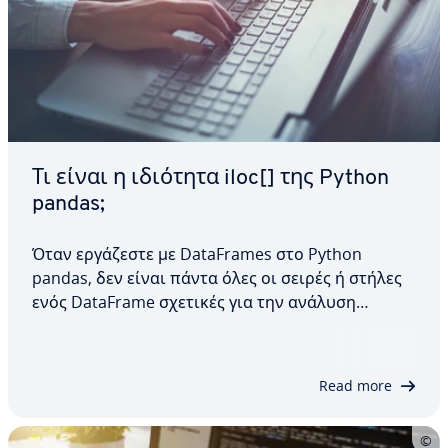
Τι είναι η ιδιότητα iloc[] της Python
pandas;
Όταν εργάζεστε με DataFrames στο Python
pandas, δεν είναι πάντα όλες οι σειρές ή στήλες
ενός DataFrame σχετικές για την ανάλυση
δεδομένων. Η ιδιότητα iloc[] του pandas
DataFrame είναι ένα χρήσιμο εργαλείο για την
επιλογή σειρών ή στηλών χρησιμοποιώντας τους
Read more
δείκτες τους. Σε αυτό…