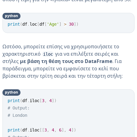
python
print
(
df
.
loc
[
df
[
'Age'
]
>
30
]
)
Ωστόσο, μπορείτε επίσης να χρησιμοποιήσετε το
χαρακτηριστικό
για να επιλέξετε σειρές και
iloc
στήλες
με βάση τη θέση τους στο DataFrame
. Για
παράδειγμα, μπορείτε να εμφανίσετε το κελί που
βρίσκεται στην τρίτη σειρά και την τέταρτη στήλη:
python
print
(
df
.
iloc
[
3
,
4
]
)
# Output: 
# London
print
(
df
.
iloc
[
[
3
,
4
,
6
]
,
4
]
)