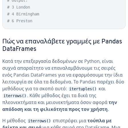
# Output: 
# 3 London
# 4 Birmingham
# 6 Preston
Πώς να επαναλάβετε γραμμές με Pandas
DataFrames
Κατά την επεξεργασία δεδομένων σε Python, είναι
συχνά απαραίτητο να επαναλαμβάνουμε τις σειρές
ενός Pandas DataFrames για να εφαρμόσουμε την ίδια
λειτουργία σε όλα τα δεδομένα. Το Pandas παρέχει δύο
μεθόδους για το σκοπό αυτό:
και
itertuples()
. Κάθε μέθοδος έχει τα δικά της
iterrows()
πλεονεκτήματα και μειονεκτήματα όσον αφορά
την
απόδοση και τη φιλικότητα προς τον χρήστη
.
Η μέθοδος
επιστρέφει μια
τούπλα με
iterrows()
δείκτη και σειρά
για κάθε σειρά στο DataFrame. Μια