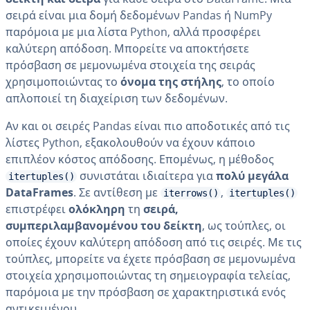
σειρά είναι μια δομή δεδομένων Pandas ή NumPy
παρόμοια με μια λίστα Python, αλλά προσφέρει
καλύτερη απόδοση. Μπορείτε να αποκτήσετε
πρόσβαση σε μεμονωμένα στοιχεία της σειράς
χρησιμοποιώντας το
όνομα της στήλης
, το οποίο
απλοποιεί τη διαχείριση των δεδομένων.
Αν και οι σειρές Pandas είναι πιο αποδοτικές από τις
λίστες Python, εξακολουθούν να έχουν κάποιο
επιπλέον κόστος απόδοσης. Επομένως, η μέθοδος
συνιστάται ιδιαίτερα για
πολύ μεγάλα
itertuples()
DataFrames
. Σε αντίθεση με
,
iterrows()
itertuples()
επιστρέφει
ολόκληρη
τη
σειρά,
συμπεριλαμβανομένου του δείκτη
, ως τούπλες, οι
οποίες έχουν καλύτερη απόδοση από τις σειρές. Με τις
τούπλες, μπορείτε να έχετε πρόσβαση σε μεμονωμένα
στοιχεία χρησιμοποιώντας τη σημειογραφία τελείας,
παρόμοια με την πρόσβαση σε χαρακτηριστικά ενός
αντικειμένου.