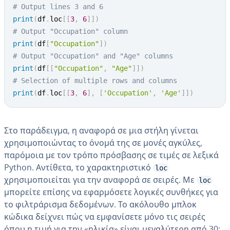
# Output lines 3 and 6
print
(
df
.
loc
[
[
3
,
6
]
]
)
# Output "Occupation" column
print
(
df
[
"Occupation"
]
)
# Output "Occupation" and "Age" columns
print
(
df
[
[
"Occupation"
,
"Age"
]
]
)
# Selection of multiple rows and columns
print
(
df
.
loc
[
[
3
,
6
]
,
[
'Occupation'
,
'Age'
]
]
)
Στο παράδειγμα, η αναφορά σε μια στήλη γίνεται
χρησιμοποιώντας το όνομά της σε μονές αγκύλες,
παρόμοια με τον τρόπο πρόσβασης σε τιμές σε λεξικά
Python. Αντίθετα, το χαρακτηριστικό
loc
χρησιμοποιείται για την αναφορά σε σειρές. Με
loc
μπορείτε επίσης να εφαρμόσετε λογικές συνθήκες για
το φιλτράρισμα δεδομένων. Το ακόλουθο μπλοκ
κώδικα δείχνει πώς να εμφανίσετε μόνο τις σειρές
όπου η τιμή για την «ηλικία» είναι μεγαλύτερη από 30: