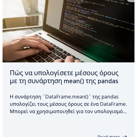
Πώς να υπολογίσετε μέσους όρους
με τη συνάρτηση mean() της pandas
Η συνάρτηση `DataFrame.mean()` της pandas
υπολογίζει τους μέσους όρους σε ένα DataFrame.
Μπορεί να χρησιμοποιηθεί για τον υπολογισμό
των μέσων τιμών για σειρές ή στήλες και
προσφέρει ευελιξία όσον αφορά τη διαχείριση
των τιμών NaN. Σε αυτό το άρθρο, θα εξετάσουμε
Read more