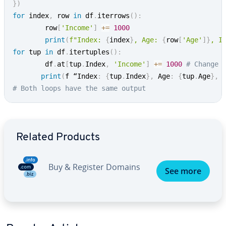
}
)
for
 index
,
 row 
in
 df
.
iterrows
(
)
:
        row
[
'Income'
]
+=
1000
print
(
f"Index: 
{
index
}
, Age: 
{
row
[
'Age'
]
}
, I
for
 tup 
in
 df
.
itertuples
(
)
:
        df
.
at
[
tup
.
Index
,
'Income'
]
+=
1000
# Change 
print
(
f “Index
:
{
tup
.
Index
}
,
 Age
:
{
tup
.
Age
}
,
 
# Both loops have the same output
Go to Main Menu
Related Products
Buy & Register Domains
See more