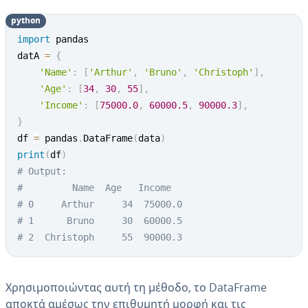
python
import
 pandas

datA 
=
{
'Name'
:
[
'Arthur'
,
'Bruno'
,
'Christoph'
]
,
'Age'
:
[
34
,
30
,
55
]
,
'Income'
:
[
75000.0
,
60000.5
,
90000.3
]
,
}
df 
=
 pandas
.
DataFrame
(
data
)
print
(
df
)
# Output:
#         Name  Age   Income
# 0     Arthur     34  75000.0
# 1      Bruno     30  60000.5
# 2  Christoph     55  90000.3
Χρησιμοποιώντας αυτή τη μέθοδο, το DataFrame
αποκτά αμέσως την επιθυμητή μορφή και τις