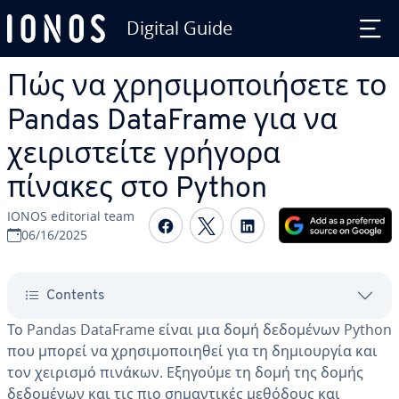
Digital Guide
Skip to Main Content
Πώς να χρησιμοποιήσετε το
Pandas DataFrame για να
χειριστείτε γρήγορα
πίνακες στο Python
IONOS editorial team
Share on Facebook
Share on Twitter
Share on Linked
06/16/2025
Contents
Το Pandas DataFrame είναι μια δομή δεδομένων Python
που μπορεί να χρησιμοποιηθεί για τη δημιουργία και
τον χειρισμό πινάκων. Εξηγούμε τη δομή της δομής
δεδομένων και τις πιο σημαντικές μεθόδους και