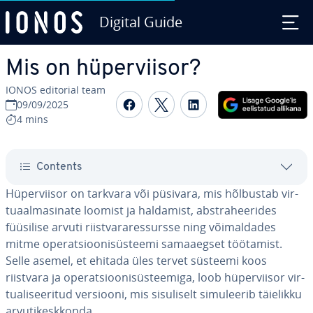
Digital Guide
Skip to Main Content
Mis on hü­per­vii­sor?
IONOS editorial team
Share on Facebook
Share on Twitter
Share on Linked
09/09/2025
4 mins
Contents
Hü­per­vii­sor on tarkvara või püsivara, mis hõlbustab vir­
tuaal­ma­si­nate loomist ja haldamist, abst­ra­hee­ri­des
füüsilise arvuti riist­va­ra­res­sursse ning või­mal­da­des
mitme ope­rat­sioo­ni­süs­teemi sa­ma­aeg­set töötamist.
Selle asemel, et ehitada üles tervet süsteemi koos
riistvara ja ope­rat­sioo­ni­süs­tee­miga, loob hü­per­vii­sor vir­
tua­li­see­ri­tud versiooni, mis si­su­li­selt si­mu­lee­rib täielikku
ar­vu­ti­kesk­konda.