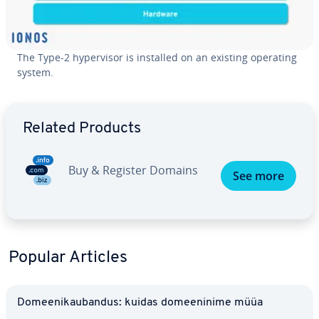
The Type-2 hy­per­vi­sor is installed on an existing operating
system.
Go to Main Menu
Related Products
Buy & Register Domains
See more
Popular Articles
Do­mee­ni­kau­ban­dus: kuidas do­mee­ninime müüa