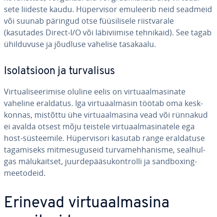
sete liideste kaudu. Hü­per­vi­sor emuleerib neid seadmeid
või suunab päringud otse füü­si­li­sele riist­va­rale
(kasutades Direct-I/O või lä­bi­vii­mise tehnikaid). See tagab
ühil­du­vuse ja jõudluse vahelise tasakaalu.
Iso­lat­sioon ja tur­va­li­sus
Vir­tua­li­see­ri­mise oluline eelis on vir­tuaal­ma­si­nate
vaheline eraldatus. Iga vir­tuaal­ma­sin töötab oma kesk­
kon­nas, mistõttu ühe vir­tuaal­ma­sina vead või rünnakud
ei avalda otsest mõju teistele vir­tuaal­ma­si­na­tele ega
host-süs­tee­mile. Hü­per­visori kasutab range eral­da­tuse
ta­ga­miseks mit­me­su­gu­seid tur­va­meh­ha­nisme, seal­hul­
gas mä­lu­kait­set, juur­de­pää­su­kont­rolli ja sand­boxing-
meetodeid.
Erinevad vir­tuaal­ma­sina