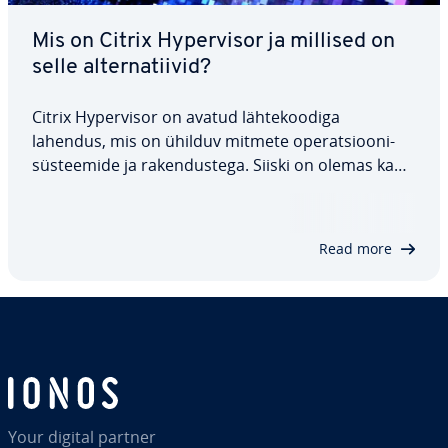
Mis on Citrix Hy­per­vi­sor ja millised on
selle al­ter­na­tiivid?
Citrix Hy­per­vi­sor on avatud läh­te­koo­diga
lahendus, mis on ühilduv mitmete ope­rat­sioo­ni­
süs­teemide ja ra­ken­dus­tega. Siiski on olemas ka
teisi hü­per­visoreid, mida on lihtsam hallata ja kon­
fi­gu­ree­rida. Mõned hü­per­viso­rid pakuvad ka funkt­
sioone, mida Citrixil pole. Käes­ole­vas artiklis…
Read more
Your digital partner