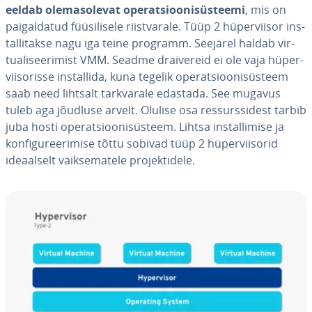
eeldab ole­mas­ole­vat ope­rat­sioo­ni­süs­teemi
, mis on
pai­gal­da­tud füü­si­li­sele riist­va­rale. Tüüp 2 hü­per­vii­sor ins­
tal­li­takse nagu iga teine programm. Seejärel haldab vir­
tua­li­see­ri­mist VMM. Seadme drai­ve­reid ei ole vaja hü­per­
viisorisse ins­tal­lida, kuna tegelik ope­rat­sioo­ni­süs­teem
saab need lihtsalt tark­va­rale edastada. See mugavus
tuleb aga jõudluse arvelt. Olulise osa res­surs­si­dest tarbib
juba hosti ope­rat­sioo­ni­süs­teem. Lihtsa ins­tal­li­mise ja
kon­fi­gu­ree­ri­mise tõttu sobivad tüüp 2 hü­per­viiso­rid
ideaal­selt väik­se­ma­tele pro­jek­ti­dele.