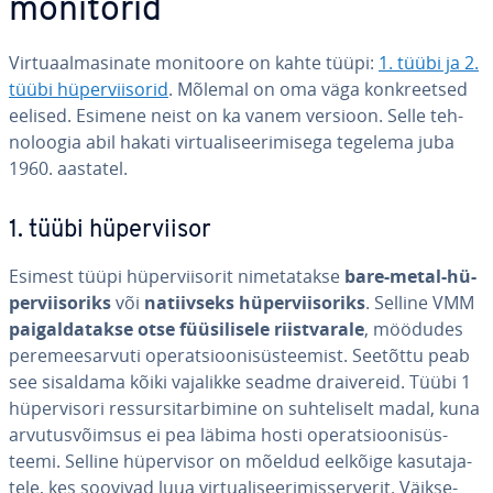
monitorid
Vir­tuaal­ma­si­nate monitoore on kahte tüüpi:
1. tüübi ja 2.
tüübi hü­per­viiso­rid
. Mõlemal on oma väga konk­reet­sed
eelised. Esimene neist on ka vanem versioon. Selle teh­
no­loo­gia abil hakati vir­tua­li­see­ri­mi­sega tegelema juba
1960. aastatel.
1. tüübi hü­per­vii­sor
Esimest tüüpi hü­per­viisorit ni­me­ta­takse
bare-metal-hü­
per­viisoriks
või
na­tiiv­seks hü­per­viisoriks
. Selline VMM
pai­gal­da­takse otse füü­si­li­sele riist­va­rale
, möödudes
pe­re­mees­ar­vuti ope­rat­sioo­ni­süs­tee­mist. Seetõttu peab
see sisaldama kõiki vajalikke seadme drai­ve­reid. Tüübi 1
hü­per­visori res­sur­si­tar­bi­mine on suh­te­li­selt madal, kuna
ar­vu­tus­võim­sus ei pea läbima hosti ope­rat­sioo­ni­süs­
teemi. Selline hü­per­vi­sor on mõeldud eelkõige ka­su­ta­ja­
tele, kes soovivad luua vir­tua­li­see­ri­mis­ser­ve­rit. Väik­se­