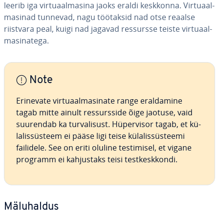
lee­rib iga vir­tuaal­ma­sina jaoks eraldi keskkonna. Vir­tuaal­
ma­si­nad tunnevad, nagu töötaksid nad otse reaalse
riistvara peal, kuigi nad jagavad ressursse teiste vir­tuaal­
ma­si­na­tega.
Note
Erinevate vir­tuaal­ma­si­nate range eral­da­mine
tagab mitte ainult res­surs­side õige jaotuse, vaid
suurendab ka tur­va­li­sust. Hü­per­vi­sor tagab, et kü­
la­lis­süs­teem ei pääse ligi teise kü­la­lis­süs­teemi
failidele. See on eriti oluline tes­ti­misel, et vigane
programm ei kah­jus­taks teisi test­kesk­kondi.
Mä­lu­hal­dus