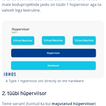
mate ko­du­pro­jek­tide jaoks on tüübi 1 hü­per­vi­sor aga ta­
va­li­selt liiga keeruline.
A Type-1 hy­per­vi­sor sits directly on the hardware.
2. tüübi hü­per­vii­sor
Teine variant (tuntud ka kui
majutatud hü­per­vii­sor
)