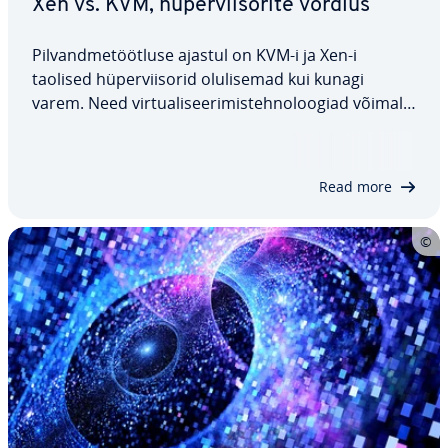
Xen vs. KVM, hü­per­viisorite võrdlus
Pil­vand­me­tööt­luse ajastul on KVM-i ja Xen-i
taolised hü­per­viiso­rid olu­li­se­mad kui kunagi
varem. Need vir­tua­li­see­ri­mis­teh­no­loo­giad või­mal­
da­vad ühel arvutil iso­lee­ri­tult mitut rakendust
käitada. Kuid millised on nende kahe hü­per­viisori
eri­ne­vu­sed? Meie Xen vs. KVM võrdluses…
Read more