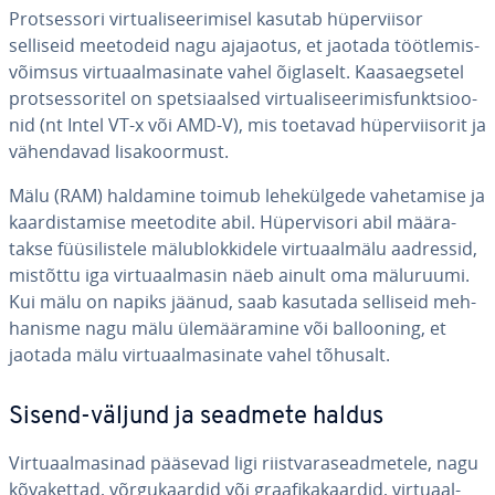
Prot­ses­sori vir­tua­li­see­ri­misel kasutab hü­per­vii­sor
selliseid meetodeid nagu ajajaotus, et jaotada tööt­le­mis­
võim­sus vir­tuaal­ma­si­nate vahel õiglaselt. Kaas­aeg­se­tel
prot­ses­so­ri­tel on spet­siaal­sed vir­tua­li­see­ri­mis­funkt­sioo­
nid (nt Intel VT-x või AMD-V), mis toetavad hü­per­viisorit ja
vä­hen­da­vad li­sa­koor­must.
Mälu (RAM) haldamine toimub le­he­kül­gede va­he­ta­mise ja
kaar­dis­ta­mise meetodite abil. Hü­per­visori abil mää­ra­
takse füü­si­lis­tele mä­lub­lok­ki­dele vir­tuaal­mälu aadressid,
mistõttu iga vir­tuaal­ma­sin näeb ainult oma mäluruumi.
Kui mälu on napiks jäänud, saab kasutada selliseid meh­
ha­nisme nagu mälu üle­mää­ra­mine või bal­loo­ning, et
jaotada mälu vir­tuaal­ma­si­nate vahel tõhusalt.
Sisend-väljund ja seadmete haldus
Vir­tuaal­ma­si­nad pääsevad ligi riist­vara­sead­me­tele, nagu
kõ­va­kettad, võr­gu­kaar­did või graa­fi­ka­kaar­did, vir­tuaal­