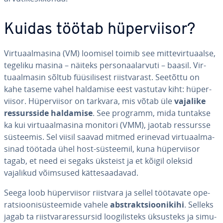
Kuidas töötab hü­per­vii­sor?
Vir­tuaal­ma­sina (VM) loomisel toimib see mit­te­vir­tuaalse,
tegeliku masina – näiteks per­so­naal­ar­vuti – baasil. Vir­
tuaal­ma­sin sõltub füü­si­li­sest riist­va­rast. Seetõttu on
kahe taseme vahel haldamise eest vastutav kiht: hü­per­
vii­sor. Hü­per­vii­sor on tarkvara, mis võtab üle
vajalike
res­surs­side haldamise
. See programm, mida tuntakse
ka kui vir­tuaal­ma­sina monitori (VMM), jaotab ressursse
süsteemis. Sel viisil saavad mitmed erinevad vir­tuaal­ma­
si­nad töötada ühel host-süsteemil, kuna hü­per­vii­sor
tagab, et need ei segaks üksteist ja et kõigil oleksid
vajalikud võimsused kät­te­saa­da­vad.
Seega loob hü­per­vii­sor riistvara ja sellel töötavate ope­
rat­sioo­ni­süs­teemide vahele
abst­rakt­sioo­ni­kihi
. Selleks
jagab ta riist­va­ra­res­sur­sid loo­gi­lis­teks üksusteks ja si­mu­