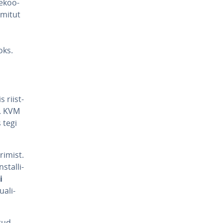
e­koo­
l mitut
oks.
s riist­
u. KVM
s tegi
ri­mist.
­tal­li­
i
a­li­
­tud