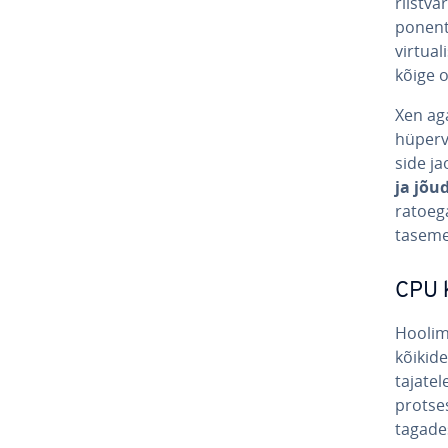
riist­va
po­nent
vir­tua­
kõige o
Xen aga 
hü­per­
side j
ja jõud
ra­toeg
tasem
CPU k
Hoolima
kõikide
ta­ja­t
prot­ses
tagades