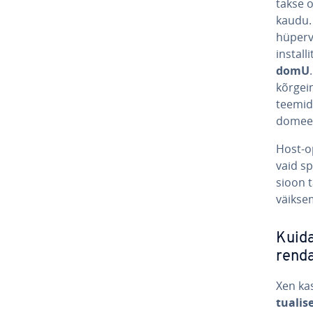
takse ot
kaudu. H
hü­per­
ins­tal
domU
kõrgeim
tee­mid
domee
Host-op
vaid sp
sioon 
väiksem
Kuida
ren­d
Xen kas
tua­li­s