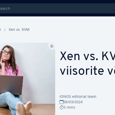
rch
e
Xen vs. KVM
Xen vs. KV
viisorite 
IONOS editorial team
06/03/2024
5 mins