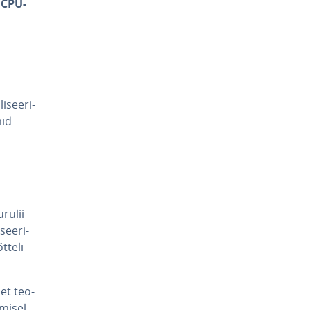
k
CPU-
d
i­see­ri­
mid
u­lii­
see­ri­
te­li­
 et teo­
imisel