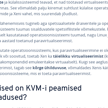
te
ja kü­la­lis­süs­tee­mid teavad, et nad töötavad vir­tua­li­see­ri­
n­nas. See võimaldab palju kiiremat suhtlust külalise ope­rat­s
mide ja Xeni vahel, mis suurendab jõudlust.
lä­he­ne­mis­viis tugineb aga spet­siaal­se­tele drai­ve­ri­tele ja ope
süs­teemi tuumas si­sal­du­va­tele spet­sii­fi­lis­tele või­me­kus­tele.
a­selt ka­su­ta­ta­vad ope­rat­sioo­ni­süs­teemi tuumad, nagu Linux
aastaid toetanud pa­ra­vir­tua­li­see­ri­mist.
tate ope­rat­sioo­ni­süs­teemi, kus pa­ra­vir­tua­li­see­ri­mine ei ol
ik või soovitud, toetab Xen ka
täielikku vir­tua­li­see­ri­mist
(k
­ra­kom­po­nen­did emu­lee­ri­takse vir­tuaal­selt). Kuigi see aeglus
ee­ri­mist, tagab see
kõrge ühil­du­vuse
, või­mal­da­des Xenis kä
sioo­ni­süs­teeme, mis ei toeta pa­ra­vir­tua­li­see­ri­mist.
lised on KVM-i peamised
adused?