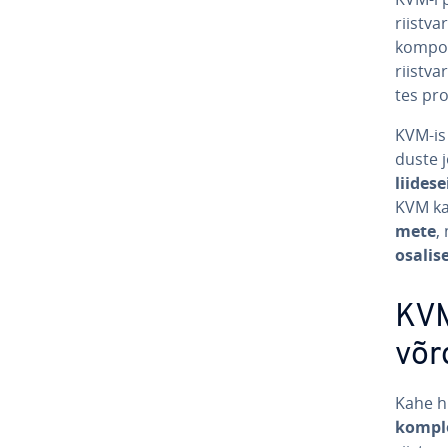
riist­va
kom­po
riist­v
tes prot
KVM-is e
duste 
liidese
KVM kas
mete
,
osalise 
KVM
võr
Kahe hü
komp­l