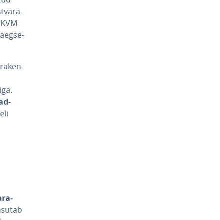
t­va­ra­
b KVM
­aeg­se­
 ra­ken­
iga.
ead­
eli
­ra­
kasutab