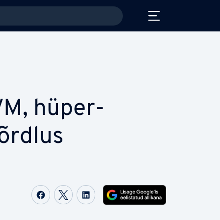
M, hü­per­
võrdlus
Share on Facebook
Share on Twitter
Share on LinkedIn