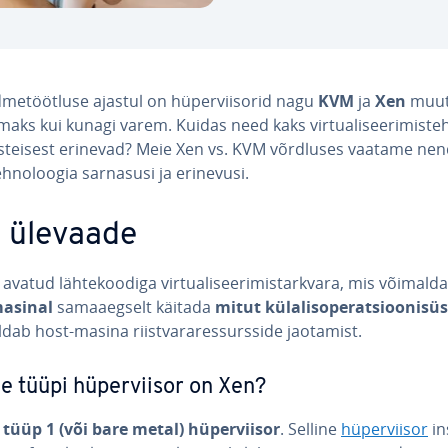
d­me­tööt­luse ajastul on hü­per­viiso­rid nagu
KVM
ja
Xen
muu
se­maks kui kunagi varem. Kuidas need kaks vir­tua­li­see­ri­mis­teh
ks­tei­sest erinevad? Meie Xen vs. KVM võrdluses vaatame ne
h­no­loo­gia sarnasusi ja erinevusi.
 ülevaade
avatud läh­te­koo­diga vir­tua­li­see­ri­mis­tark­vara, mis võimal
asinal
sa­ma­aeg­selt käitada
mitut kü­la­lisope­rat­sioo­ni­sü
dab host-masina riist­va­ra­res­surs­side jaotamist.
ne tüüpi hü­per­vii­sor on Xen?
n
tüüp 1 (või bare metal) hü­per­vii­sor
. Selline
hü­per­vii­sor
ins