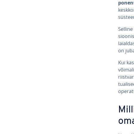
po­nen
kesk­ko
süs­tee
Selline 
sioo­ni­
laial­d
on juba 
Kui kasu
võimal
riist­va
tua­li­s
ope­rat­
Mil
om