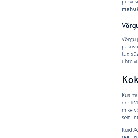
per­vii
mahuk
Võrgu
Võrgu j
pakuvad 
tud süs
ühte vi
Kok
Küsimus
der KVM
mise võ
selt lih
Kuid Xen
ree­ti­