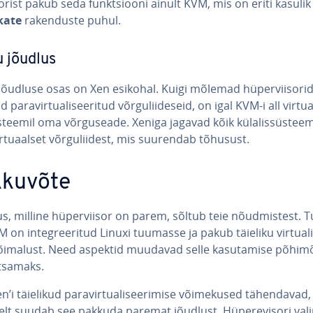
sorist pakub seda funkt­siooni ainult KVM, mis on eriti kasuli
ate
ra­ken­duste puhul.
 jõudlus
õudluse osas on Xen esikohal. Kuigi mõlemad hü­per­viiso­ri
pa­ra­vir­tua­li­see­ri­tud võr­gu­lii­de­seid, on igal KVM-i all vir­tua­l
teemil oma võr­gu­seade. Xeniga jagavad kõik kü­la­lis­süs­tee­
r­tuaal­set võr­gu­lii­dest, mis suurendab tõhusust.
kuvõte
, milline hü­per­vii­sor on parem, sõltub teie nõud­mis­test. Tu­r
 on in­teg­ree­ri­tud Linuxi tuumasse ja pakub täieliku vir­tua­li­
imalust. Need aspektid muudavad selle ka­su­ta­mise põ­hi­mõt­
t­sa­maks.
’i täielikud pa­ra­vir­tua­li­see­ri­mise või­me­ku­sed tä­hen­da­vad,
li­selt suudab see pakkuda paremat jõudlust. Hü­pe­re­visori val