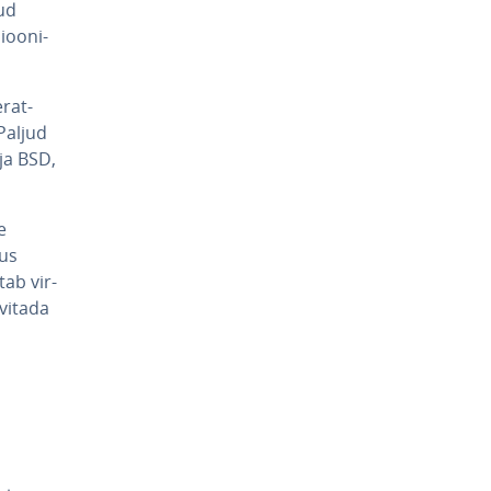
tud
ioo­ni­
­rat­
 Paljud
 ja BSD,
e
us
tab vir­
ivitada