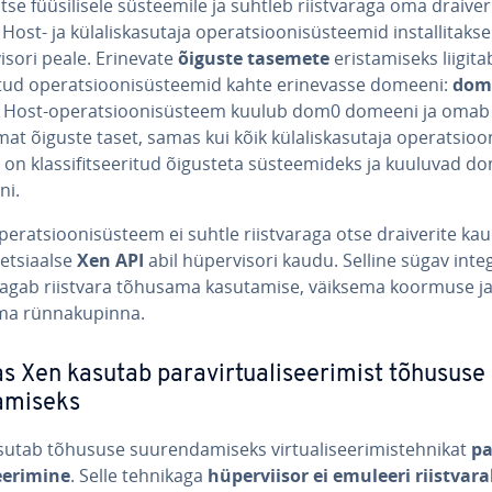
se füü­si­li­sele süs­tee­mile ja suhtleb riist­va­raga oma drai­ve­r
ost- ja kü­la­lis­ka­su­taja ope­rat­sioo­ni­süs­tee­mid ins­tal­li­taks
visori peale. Erinevate
õiguste tasemete
eris­ta­miseks liigit
­li­tud ope­rat­sioo­ni­süs­tee­mid kahte eri­ne­vasse domeeni:
dom
. Host-ope­rat­sioo­ni­süs­teem kuulub dom0 domeeni ja omab
at õiguste taset, samas kui kõik kü­la­lis­ka­su­taja ope­rat­sioo­
 on klas­si­fit­see­ri­tud õigusteta süs­teemi­deks ja kuuluvad 
ni.
e­rat­sioo­ni­süs­teem ei suhtle riist­va­raga otse drai­ve­rite ka
et­siaalse
Xen API
abil hü­per­visori kaudu. Selline sügav in­teg
tagab riistvara tõhusama ka­su­ta­mise, väiksema koormuse j
a rün­na­ku­pinna.
s Xen kasutab pa­ra­vir­tua­li­see­ri­mist tõhususe
a­miseks
utab tõhususe suu­ren­da­miseks vir­tua­li­see­ri­mis­teh­ni­kat
pa­
ee­ri­mine
. Selle tehnikaga
hü­per­vii­sor ei emuleeri riist­va­r