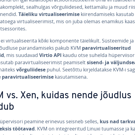
­ra­komp­lekt, seal­hul­gas võr­gu­lii­de­sed, kettamälu ja muud riis
­nen­did.
Täieliku vir­tua­li­see­ri­mise
kii­ren­da­miseks kasuta
a­ra­toega vir­tua­li­see­ri­mist, mis on juba olemas enamikus kaas
­ses­so­ri­tes.
i vir­tua­li­see­rita kõiki kom­po­nente täie­li­kult. Süs­teemide ja
jõudluse pa­ran­da­miseks pakub KVM
pa­ra­vir­tua­li­see­ri­tud
id
, mis suudavad
Virtio API
kaudu otse suhelda hü­per­viisor
utab pa­ra­vir­tua­li­see­ri­mist peamiselt
sisend- ja väl­jund­s
 näiteks
võr­gu­lii­d­ese
puhul. Seetõttu kir­jel­da­takse KVM-i sag
pa­ra­vir­tua­li­see­ri­mise
ka­su­ta­misena.
 vs. Xen, kuidas nende jõudlus
dub
­per­visori peamine erinevus seisneb selles,
kus nad tark­va
eksis töötavad
. KVM on in­teg­ree­ri­tud Linuxi tuumasse ja 