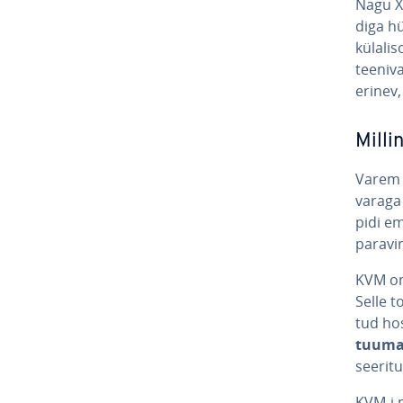
Nagu X
diga hü­
kü­la­l
teeniva
erinev,
Milli
Varem 
va­raga
pidi emu
pa­ra­vi
KVM on s
Selle t
tud hos
tuuma
see­ri­
KVM-i pu