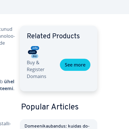
tunud
­no­loo­
Related Products
nde
Buy &
See more
Register
Domains
dab
ühel
s­teemi
.
Popular Articles
­tal­li­
Do­mee­ni­kau­ban­dus: kuidas do­