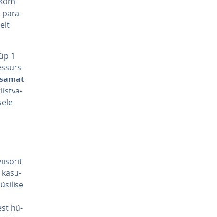
a­kom­
 pa­ra­
selt
tüüp 1
es­surs­
husamat
ist­va­
sele
iisorit
ka­su­
üsilise
est hü­