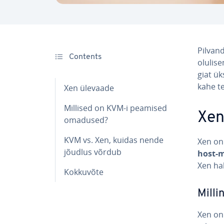
Pil­van
Contents
olu­li­
giat ü
kahe te
Xen ülevaade
Millised on KVM-i peamised
Xen
omadused?
KVM vs. Xen, kuidas nende
Xen on 
jõudlus võrdub
host-m
Xen hal
Kokkuvõte
Milli
Xen o