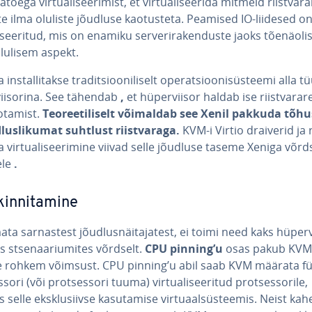
­ra­toega vir­tua­li­see­ri­mist, et vir­tua­li­see­rida mitmeid riist­va­r
e ilma oluliste jõudluse kao­tus­teta. Peamised IO-liidesed on
li­see­ri­tud, mis on enamiku ser­ve­ri­ra­ken­duste jaoks tõe­näo­li­
lulisem aspekt.
ins­tal­li­takse tra­dit­sioo­ni­li­selt ope­rat­sioo­ni­süs­teemi alla 
viisorina. See tähendab
,
et hü­per­vii­sor haldab ise riist­va­ra­r
aotamist.
Teo­ree­ti­li­selt võimaldab see Xenil pakkuda tõ
­lus­li­ku­mat suhtlust riist­va­raga.
KVM-i Virtio draiverid ja ri
a vir­tua­li­see­ri­mine viivad selle jõudluse taseme Xeniga võrd
ele
.
in­ni­ta­mine
ta sar­nas­test jõud­lus­näi­ta­ja­test, ei toimi need kaks hü­per­v
s stse­naa­riu­mi­tes võrdselt.
CPU pinning’u
osas pakub KVM 
ele rohkem võimsust. CPU pinning’u abil saab KVM määrata fü
­sori (või prot­ses­sori tuuma) vir­tua­li­see­ri­tud prot­ses­so­rile,
 selle eksklu­siivse ka­su­ta­mise vir­tuaal­süs­tee­mis. Neist kah