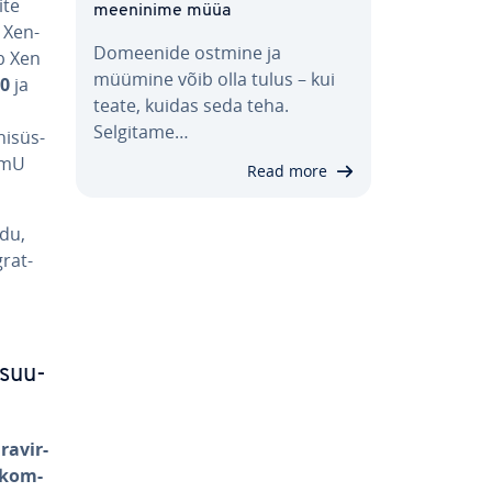
ite
mee­ninime müüa
e Xen-
Domeenide ostmine ja
ab Xen
müümine võib olla tulus – kui
0
ja
teate, kuidas seda teha.
Selgitame…
ni­süs­
domU
Read more
udu,
­rat­
a
 suu­
ra­vir­
a­kom­