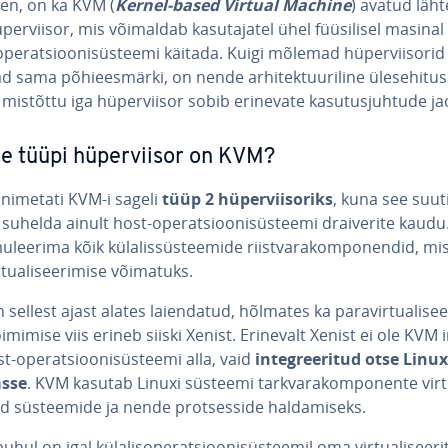
en, on ka KVM (
Kernel-based
Virtual
Machine
) avatud läh­t
per­vii­sor, mis võimaldab ka­su­ta­ja­tel ühel füü­si­li­sel masina
isope­rat­sioo­ni­süs­teemi käitada. Kuigi mõlemad hü­per­viiso­rid
d sama põ­hi­ees­märki, on nende ar­hi­tek­tuu­ri­line üles­ehi­tus
 mistõttu iga hü­per­vii­sor sobib erinevate ka­su­tus­juh­tude ja
ne tüüpi hü­per­vii­sor on KVM?
nimetati KVM-i sageli
tüüp 2 hü­per­viisoriks
, kuna see suuti
 suhelda ainult host-ope­rat­sioo­ni­süs­teemi drai­ve­rite kaud
­lee­rima kõik kü­la­lis­süs­teemide riist­va­ra­kom­po­nen­did, mi
r­tua­li­see­ri­mise võimatuks.
ellest ajast alates laien­da­tud, hõlmates ka pa­ra­vir­tua­li­see­
oimimise viis erineb siiski Xenist. Erinevalt Xenist ei ole KVM ins
t-ope­rat­sioo­ni­süs­teemi alla, vaid
in­teg­ree­ri­tud otse Linux
sse
. KVM kasutab Linuxi süsteemi tark­va­ra­kom­po­nente vir­tu
tud süs­teemide ja nende prot­ses­side hal­da­miseks.
hul on igal kü­la­lisope­rat­sioo­ni­süs­tee­mil oma vir­tua­li­see­ri