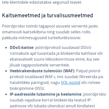
tele klien­ti­dele edas­ta­takse aegunud teavet.
Kait­se­meet­med ja tur­va­li­sus­meet­med
Pöörd­proksi toimib tagapool asuvate serverite jaoks
omamoodi kait­se­kil­bina ning suudab selles rollis
pakkuda mit­me­su­gu­seid tur­be­funkt­sioone:
DDoS-kaitse
: pöörd­prok­sid suudavad DDoS-
rünnakute ajal tuvastada ja blo­kee­rida kahtlase või
eba­ta­va­li­selt suure liik­lus­koor­muse enne, kui see
jõuab ta­ga­pool­se­tele ser­ve­ri­tele.
Vee­bi­ra­ken­duste tulemüür (WAF)
: Paljud pöörd­
prok­sid si­sal­da­vad WAF-i, mis suudab filt­ree­rida pa­
ha­taht­likke päringuid, nagu
SQL-süstid
või rist­vee­
bisk­rip­ti­mine (XSS).
IP-aad­res­side lubamine ja keelamine
: pöörd­proksi
suudab vajaduse korral blo­kee­rida teatud IP-
aadresse või lubada ühendusi ainult kind­la­test