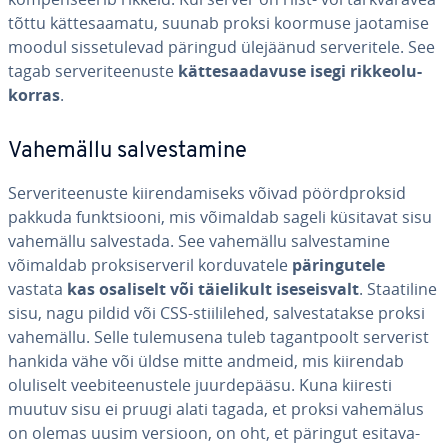
tõttu kät­te­saa­matu, suunab proksi koormuse jaotamise
moodul sis­se­tu­le­vad päringud ülejäänud ser­ve­ri­tele. See
tagab ser­ve­ri­tee­nuste
kät­te­saa­da­vuse
isegi rik­ke­olu­
kor­ras
.
Vahemällu sal­ves­ta­mine
Ser­ve­ri­tee­nuste kii­ren­da­miseks võivad pöörd­prok­sid
pakkuda funkt­siooni, mis võimaldab sageli küsitavat sisu
vahemällu sal­ves­tada. See vahemällu sal­ves­ta­mine
võimaldab prok­si­ser­ve­ril kor­du­va­tele
pä­rin­gu­tele
vastata
kas osaliselt või täie­li­kult ise­seis­valt
. Staa­ti­line
sisu, nagu pildid või CSS-stii­li­le­hed, sal­ves­ta­takse proksi
vahemällu. Selle tu­le­mu­sena tuleb ta­gant­poolt serverist
hankida vähe või üldse mitte andmeid, mis kiirendab
oluliselt vee­bi­tee­nus­tele juur­de­pääsu. Kuna kiiresti
muutuv sisu ei pruugi alati tagada, et proksi vahemälus
on olemas uusim versioon, on oht, et päringut esi­ta­va­