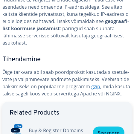
asendades need omaenda IP-aad­res­si­dega. See aitab
kaitsta klientide pri­vaat­sust, kuna tegelikud IP-aadressid
ei ole logides nähtavad. Lisaks võimaldab see
geog­raa­fi­
list koormuse jaotamist
: päringud saab suunata
lähimasse ser­ve­risse sõltuvalt kasutaja geog­raa­fi­li­sest
asukohast.
Ti­hen­da­mine
Õige tarkvara abil saab pöörd­prok­sit kasutada sis­se­tu­le­
vate ja väl­ja­mi­ne­vate andmete pak­ki­miseks. Vee­bi­sai­tide
pak­ki­miseks on po­pu­laarne programm
gzip
, mida ka­su­ta­
takse sageli koos vee­bi­ser­ve­ri­tega Apache või NGINX.
Go to Main Menu
Related Products
Buy & Register Domains
See more