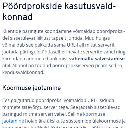
Pöörd­prok­side ka­su­tus­vald­
kon­nad
Klientide päringute koon­da­mine võimaldab pöörd­prok­si­
del sis­se­tu­le­vat liiklust täpselt juhtida. Muu hulgas
võimaldab see pakkuda sama URL-i all mitut serverit,
jaotada päringuid ühtlaselt erinevate serverite vahel ning
kii­ren­dada andmete hankimist
vahemällu sal­ves­ta­mise
abil. Allpool on toodud pöörd­prok­si­ser­veri peamised ra­
ken­dus­vald­kon­nad.
Koormuse jaotamine
Ees pai­gu­ta­tud pöörd­proksi võimaldab URL-i siduda
mitmete sisevõrgu ser­ve­ri­tega. See jaotab sis­se­tu­le­vad
päringud mitme serveri vahel. Selline
koormuse
jaotamine
hoiab ära üksikute süs­teemide üle­koor­muse ja
kom­pen­see­rib rikkeid. Kui server on riist- või tark­va­ra­vea