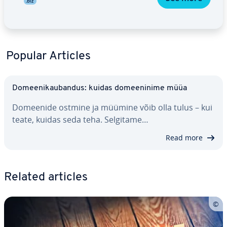
Popular Articles
Do­mee­ni­kau­ban­dus: kuidas do­mee­ninime müüa
Domeenide ostmine ja müümine võib olla tulus – kui
teate, kuidas seda teha. Selgitame…
Read more
Related articles