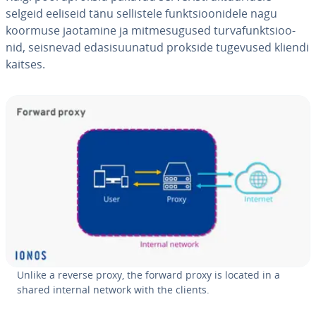
selgeid eeliseid tänu sel­lis­tele funkt­sioo­ni­dele nagu
koormuse jaotamine ja mit­me­su­gu­sed tur­va­funkt­sioo­
nid, seisnevad eda­si­suu­na­tud prokside tugevused kliendi
kaitses.
Unlike a reverse proxy, the forward proxy is located in a
shared internal network with the clients.