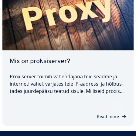
Mis on prok­si­ser­ver?
Proxi­ser­ver toimib va­hen­da­jana teie seadme ja
interneti vahel, varjates teie IP-aadressi ja hõl­bus­
ta­des juur­de­pääsu teatud sisule. Milliseid proxi­ser­
ve­rite tüüpe on olemas ja kuidas need aitavad
kaasa koormuse jao­ta­misele ja tur­va­li­su­sele? Meie
artiklist saate teada, kuidas…
Read more