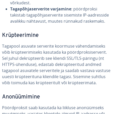
võrkudest.
Ta­ga­põh­ja­ser­ve­rite varjamine
: pöörd­proksi
takistab ta­ga­põh­ja­ser­ve­rite sisemiste IP-aad­res­side
avalikku nähtavust, muutes rünnakud raskemaks.
Krüp­tee­ri­mine
Tagapool asuvate serverite koormuse vä­hen­da­miseks
võib krüp­tee­ri­miseks kasutada ka pöörd­prok­si­ser­ve­rit.
Sel juhul dek­rüp­tee­rib see kliendi SSL/TLS-päringu (nt
HTTPS-ühenduse), edastab dek­rüp­tee­ri­tud andmed
tagapool asuvatele ser­ve­ri­tele ja saadab vastava vastuse
uuesti krüp­tee­ri­tuna kliendile tagasi. Sisemine suhtlus
võib toimuda kas krüp­tee­ri­tult või krüp­tee­ri­mata.
Ano­nüü­mi­mine
Pöörd­prok­sit saab kasutada ka liikluse ano­nüüm­seks
muut­miseks, varjates klientide algseid IP-aadresse või