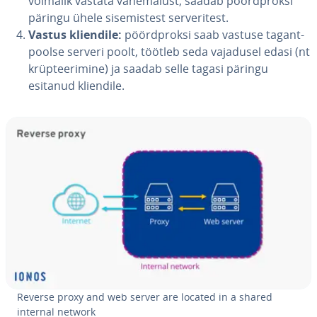
võimalik vastata va­he­mä­lust, saadab pöörd­proksi
päringu ühele si­se­mis­test ser­ve­ri­test.
Vastus kliendile:
pöörd­proksi saab vastuse ta­gant­
poolse serveri poolt, töötleb seda vajadusel edasi (nt
krüp­tee­ri­mine) ja saadab selle tagasi päringu
esitanud kliendile.
Reverse proxy and web server are located in a shared
internal network