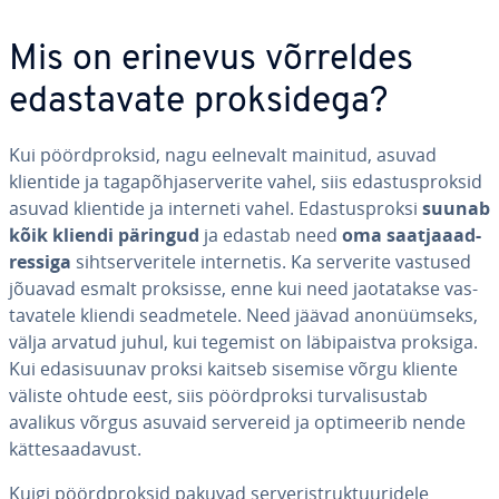
Mis on erinevus võrreldes
edas­ta­vate prok­si­dega?
Kui pöörd­prok­sid, nagu eelnevalt mainitud, asuvad
klientide ja ta­ga­põh­ja­ser­ve­rite vahel, siis edas­tus­prok­sid
asuvad klientide ja interneti vahel. Edas­tus­proksi
suunab
kõik kliendi päringud
ja edastab need
oma saat­jaaad­
res­siga
siht­ser­ve­ri­tele in­ter­ne­tis. Ka serverite vastused
jõuavad esmalt proksisse, enne kui need jao­ta­takse vas­
ta­va­tele kliendi sead­me­tele. Need jäävad ano­nüüm­seks,
välja arvatud juhul, kui tegemist on lä­bi­paistva proksiga.
Kui eda­si­suu­nav proksi kaitseb sisemise võrgu kliente
väliste ohtude eest, siis pöörd­proksi tur­va­li­sus­tab
avalikus võrgus asuvaid servereid ja op­ti­mee­rib nende
kät­te­saa­da­vust.
Kuigi pöörd­prok­sid pakuvad ser­ve­ri­struk­tuu­ri­dele