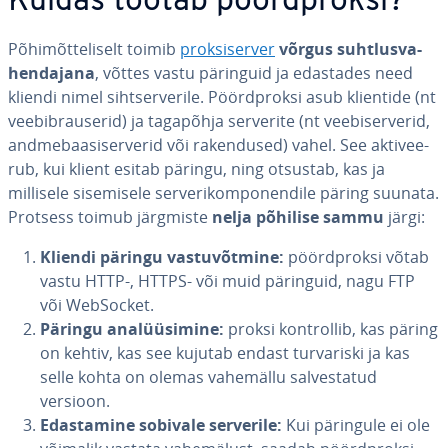
Kuidas töötab pöörd­proksi?
Põ­hi­mõt­te­li­selt toimib
prok­si­ser­ver
võrgus suht­lus­va­
hen­da­jana
, võttes vastu päringuid ja edastades need
kliendi nimel siht­ser­ve­rile. Pöörd­proksi asub klientide (nt
vee­bib­rau­se­rid) ja tagapõhja serverite (nt vee­bi­ser­ve­rid,
and­me­baasi­ser­ve­rid või ra­ken­dused) vahel. See ak­ti­vee­
rub, kui klient esitab päringu, ning otsustab, kas ja
millisele si­se­misele ser­ve­ri­kom­po­nen­dile päring suunata.
Protsess toimub järgmiste
nelja põhilise sammu
järgi:
Kliendi päringu vas­tu­võt­mine:
pöörd­proksi võtab
vastu HTTP-, HTTPS- või muid päringuid, nagu FTP
või WebSocket.
Päringu ana­lüü­si­mine:
proksi kont­rol­lib, kas päring
on kehtiv, kas see kujutab endast tur­va­riski ja kas
selle kohta on olemas vahemällu sal­ves­ta­tud
versioon.
Edas­ta­mine sobivale serverile:
Kui päringule ei ole