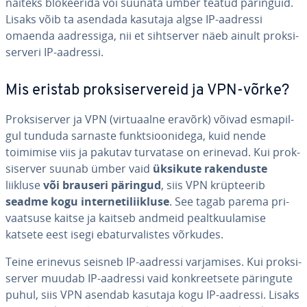
näiteks blo­kee­rida või suunata ümber teatud päringuid.
Lisaks võib ta asendada kasutaja algse IP-aadressi
omaenda aad­res­siga, nii et siht­ser­ver näeb ainult prok­si­
ser­veri IP-aadressi.
Mis eristab prok­si­ser­ve­reid ja VPN-võrke?
Prok­si­ser­ver ja VPN (vir­tuaalne eravõrk) võivad es­ma­pil­
gul tunduda sarnaste funkt­sioo­ni­dega, kuid nende
toimimise viis ja pakutav turvatase on erinevad. Kui prok­
si­ser­ver suunab ümber vaid
üksikute ra­ken­duste
liikluse
või brauseri päringud
, siis VPN krüp­tee­rib
seadme kogu in­ter­ne­ti­liik­luse
. See tagab parema pri­
vaat­suse kaitse ja kaitseb andmeid pealt­kuu­la­mise
katsete eest isegi eba­tur­valis­tes võrkudes.
Teine erinevus seisneb IP-aadressi var­ja­mises. Kui prok­si­
ser­ver muudab IP-aadressi vaid konk­reet­sete päringute
puhul, siis VPN asendab kasutaja kogu IP-aadressi. Lisaks