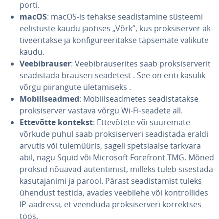
porti.
macOS
: macOS-is tehakse sea­dis­ta­mine süsteemi
eelis­tuste kaudu jaotises „Võrk”, kus prok­si­ser­ver ak­
ti­vee­ri­takse ja kon­fi­gu­ree­ri­takse täpsemate valikute
kaudu.
Vee­bib­rau­ser
: Vee­bib­rau­se­ri­tes saab prok­si­ser­ve­rit
sea­dis­tada brauseri seadetest . See on eriti kasulik
võrgu piiran­gute üle­ta­miseks .
Mo­biil­sead­med
: Mo­biil­sead­me­tes sea­dis­ta­takse
prok­si­ser­ver vastava võrgu Wi-Fi-seadete all.
Ettevõtte kontekst
: Et­te­võ­tete või suuremate
võrkude puhul saab prok­si­ser­veri sea­dis­tada eraldi
arvutis või tu­le­müü­ris, sageli spet­siaalse tarkvara
abil, nagu Squid või Microsoft Forefront TMG. Mõned
proksid nõuavad au­ten­ti­mist, milleks tuleb sisestada
ka­su­ta­ja­nimi ja parool. Pärast sea­dis­ta­mist tuleks
ühendust testida, avades veebilehe või kont­rol­li­des
IP-aadressi, et veenduda prok­si­ser­veri kor­rekt­ses
töös.