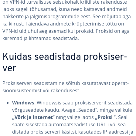
on VPN-id tur­va­li­suse sei­su­ko­halt krii­ti­liste ra­ken­duste
jaoks sageli tõhusamad, kuna need kaitsevad andmeid
häkkerite ja jäl­gi­mis­prog­rammide eest. See mõjutab aga
ka kiirust. Täiendava andmete krüp­tee­ri­mise tõttu on
VPN-id üldjuhul aeg­lasemad kui proksid. Proksid on aga
kiiremad ja lihtsamad sea­dis­tada.
Kuidas sea­dis­tada prok­si­ser­
ver
Prok­si­ser­veri sea­dis­ta­mine sõltub ka­su­ta­ta­vast ope­rat­
sioo­ni­süs­tee­mist või ra­ken­du­sest.
Windows
: Windowsis saab prok­si­ser­ve­rit sea­dis­tada
võr­gu­sea­dete kaudu. Avage „Seaded“, minge valikule
„Võrk ja internet
“ ning valige jaotis
„Proksi
“. Seal
saate sisestada au­to­maat­sea­dis­tuse URL-i või sea­
dis­tada prok­si­ser­veri käsitsi, kasutades IP-aadressi ja