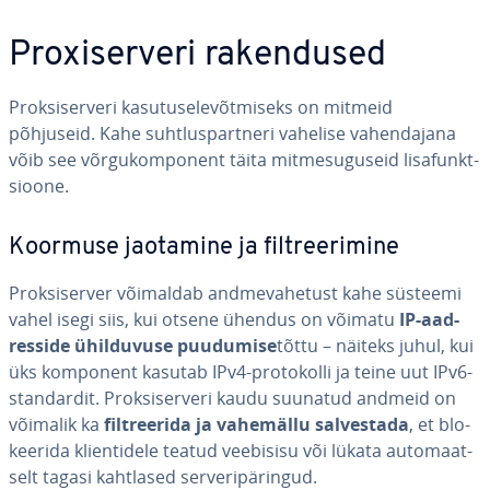
Proxi­ser­veri ra­ken­dused
Prok­si­ser­veri ka­su­tuse­le­võt­miseks on mitmeid
põhjuseid. Kahe suht­lus­part­neri vahelise va­hen­da­jana
võib see võr­gu­kom­po­nent täita mit­me­su­gu­seid li­sa­funkt­
sioone.
Koormuse jaotamine ja filt­ree­ri­mine
Prok­si­ser­ver võimaldab and­me­va­he­tust kahe süsteemi
vahel isegi siis, kui otsene ühendus on võimatu
IP-aad­
res­side ühil­du­vuse puudumise
tõttu – näiteks juhul, kui
üks komponent kasutab IPv4-pro­to­kolli ja teine uut IPv6-
stan­dar­dit. Prok­si­ser­veri kaudu suunatud andmeid on
võimalik ka
filt­ree­rida ja vahemällu sal­ves­tada
, et blo­
kee­rida klien­ti­dele teatud veebisisu või lükata au­to­maat­
selt tagasi kahtlased ser­ve­ri­pä­rin­gud.