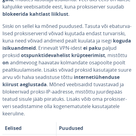
kahjulike vee­bi­sai­tide eest, kuna prok­si­ser­ver suudab
blo­kee­rida kahtlast liiklust
.
Siiski on sellel ka mõned puudused. Tasuta või eba­tur­va­
li­sed prok­si­ser­ve­rid võivad kujutada endast tur­va­riski,
kuna need võivad andmeid pealt kuulata ja isegi
koguda
isi­ku­and­meid
. Erinevalt VPN-idest
ei paku
paljud
proksid
ots­punk­ti­de­va­he­list krüp­tee­ri­mist
, mistõttu
on
andmevoog haavatav kol­man­date osapoolte poolt
pealt­kuu­la­misele. Lisaks võivad proksid ka­su­ta­jate suure
arvu või halva sea­dis­tuse tõttu
in­ter­ne­ti­ühen­duse
kiirust aeg­lus­tada
. Mõned vee­bi­sai­did tu­vas­ta­vad ja
blo­kee­rivad proksi-IP-aadresse, mistõttu juur­de­pääs
teatud sisule jääb piiratuks. Lisaks võib oma prok­si­ser­
veri sea­dis­ta­mine olla ko­ge­ne­ma­tu­tele ka­su­ta­ja­tele
keeruline.
Eelised
Puudused