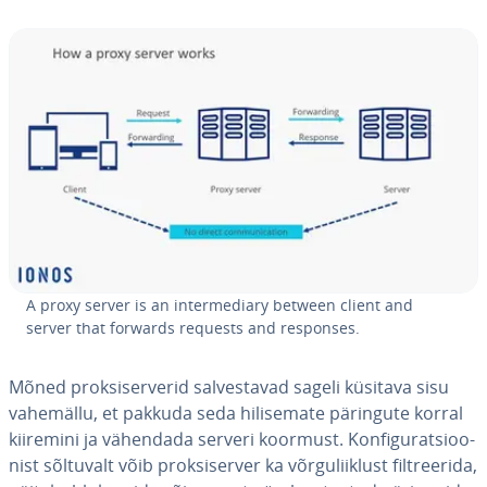
A proxy server is an in­ter­me­diary between client and
server that forwards requests and responses.
Mõned prok­si­ser­ve­rid sal­ves­ta­vad sageli küsitava sisu
vahemällu, et pakkuda seda hi­li­se­mate päringute korral
kiiremini ja vähendada serveri koormust. Kon­fi­gu­rat­sioo­
nist sõltuvalt võib prok­si­ser­ver ka võr­gu­liik­lust filt­ree­rida,