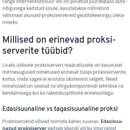
range in­ter­ne­ti­tsen­suur või on piiratud juur­de­pääs au­to­
ri­õi­gu­sega kaitstud sisule, ka­su­ta­takse mõnikord
välismaal asuvaid prok­si­ser­ve­reid geob­lo­kee­ringu üle­ta­
miseks.
Millised on erinevad prok­si­
ser­ve­rite tüübid?
Lisaks üldisele prok­si­ser­veri mää­rat­lusele on kasutusel
mit­me­su­gu­sed nimetused erinevat tüüpi prok­si­ser­ve­rite
kohta, mida sageli ei eristata üks­tei­sest selgelt. Need
nimetused on seotud nii võr­gu­kom­po­nendi tehnilise ra­
ken­da­mi­sega kui ka ra­ken­dus­põ­histe eri­ne­vus­tega.
Eda­si­suu­na­line vs ta­ga­si­suu­na­line proksi
Prok­si­ser­ve­rid võivad toimida kahes suunas.
Eda­si­suu­
na­tud prok­si­ser­ver
kaitseb kliendi võrku in­ter­ne­tist