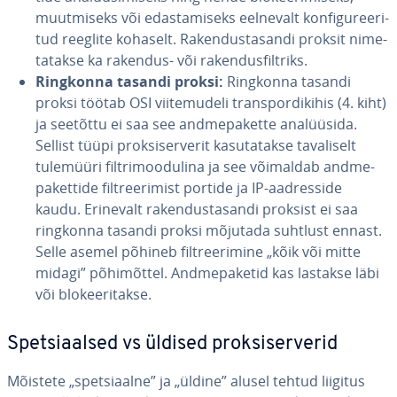
muut­miseks või edas­ta­miseks eelnevalt kon­fi­gu­ree­ri­
tud reeglite kohaselt. Ra­ken­dus­ta­sandi proksit ni­me­
ta­takse ka rakendus- või ra­ken­dus­filt­riks.
Ringkonna tasandi proksi:
Ringkonna tasandi
proksi töötab OSI vii­te­mu­deli trans­por­di­ki­his (4. kiht)
ja seetõttu ei saa see and­me­pa­kette ana­lüü­sida.
Sellist tüüpi prok­si­ser­ve­rit ka­su­ta­takse ta­va­li­selt
tulemüüri filt­ri­moo­du­lina ja see võimaldab and­me­
pa­ket­tide filt­ree­ri­mist portide ja IP-aad­res­side
kaudu. Erinevalt ra­ken­dus­ta­sandi proksist ei saa
ringkonna tasandi proksi mõjutada suhtlust ennast.
Selle asemel põhineb filt­ree­ri­mine „kõik või mitte
midagi” põ­hi­mõt­tel. And­me­pa­ke­tid kas lastakse läbi
või blo­kee­ri­takse.
Spet­siaal­sed vs üldised prok­si­ser­ve­rid
Mõistete „spet­siaalne” ja „üldine” alusel tehtud liigitus