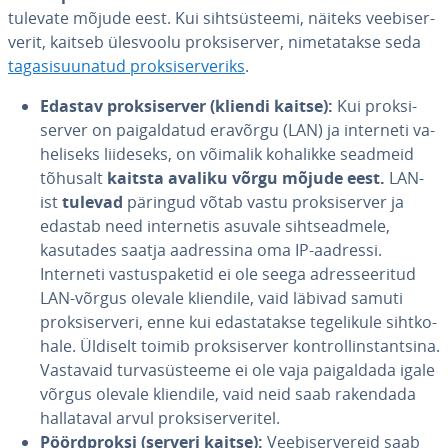
tulevate mõjude eest. Kui siht­süs­teemi, näiteks vee­bi­ser­
ve­rit, kaitseb ülesvoolu prok­si­ser­ver, ni­me­ta­takse seda
ta­ga­si­suu­na­tud prok­si­ser­ve­riks
.
Edastav prok­si­ser­ver (kliendi kaitse):
Kui prok­si­
ser­ver on pai­gal­da­tud eravõrgu (LAN) ja interneti va­
he­li­seks liideseks, on võimalik kohalikke seadmeid
tõhusalt
kaitsta avaliku võrgu mõjude eest.
LAN-
ist
tulevad
päringud võtab vastu prok­si­ser­ver ja
edastab need in­ter­ne­tis asuvale siht­sead­mele,
kasutades saatja aad­res­sina oma IP-aadressi.
Interneti vas­tus­pa­ke­tid ei ole seega ad­res­see­ri­tud
LAN-võrgus olevale kliendile, vaid läbivad samuti
prok­si­ser­veri, enne kui edas­ta­takse te­ge­li­kule siht­ko­
hale. Üldiselt toimib prok­si­ser­ver kont­roll­ins­tant­sina.
Vastavaid tur­va­süs­teeme ei ole vaja pai­gal­dada igale
võrgus olevale kliendile, vaid neid saab rakendada
hal­la­ta­val arvul prok­si­ser­ve­ri­tel.
Pöörd­proksi (serveri kaitse):
Vee­bi­ser­ve­reid saab