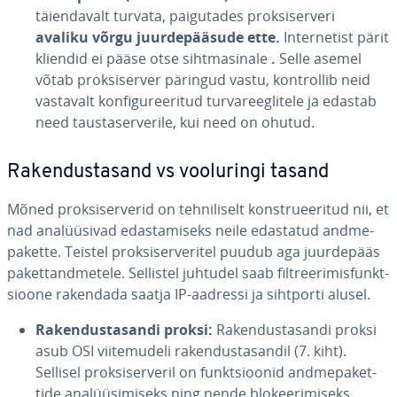
täien­da­valt turvata, pai­gu­ta­des prok­si­ser­veri
avaliku võrgu juur­de­pää­sude ette.
In­ter­ne­tist pärit
kliendid ei pääse otse siht­ma­si­nale
.
Selle asemel
võtab prok­si­ser­ver päringud vastu, kont­rol­lib neid
vastavalt kon­fi­gu­ree­ri­tud tur­va­reeg­li­tele ja edastab
need taus­taser­ve­rile, kui need on ohutud.
Ra­ken­dus­ta­sand vs voo­lu­ringi tasand
Mõned prok­si­ser­ve­rid on teh­ni­li­selt konst­ruee­ri­tud nii, et
nad ana­lüü­sivad edas­ta­miseks neile edastatud and­me­
pa­kette. Teistel prok­si­ser­ve­ri­tel puudub aga juur­de­pääs
pa­ket­tand­me­tele. Sellistel juhtudel saab filt­ree­ri­mis­funkt­
sioone rakendada saatja IP-aadressi ja sihtporti alusel.
Ra­ken­dus­ta­sandi proksi:
Ra­ken­dus­ta­sandi proksi
asub OSI vii­te­mu­deli ra­ken­dus­ta­san­dil (7. kiht).
Sellisel prok­si­ser­ve­ril on funkt­sioo­nid and­me­pa­ket­
tide ana­lüü­si­miseks ning nende blo­kee­ri­miseks,