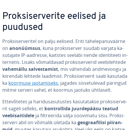
Prok­si­ser­ve­rite eelised ja
puudused
Prok­si­ser­ve­ri­tel on palju eeliseid. Eriti tä­he­le­pa­nu­väärne
on
ano­nüüm­sus
, kuna prok­si­ser­ver suudab varjata ka­
su­ta­jate IP-aadresse, kaitstes seeläbi nende iden­ti­teeti in­
ter­ne­tis. Lisaks või­mal­da­vad prok­si­ser­ve­rid vee­bi­leh­tede
vahemällu sal­ves­ta­mist
, mis vähendab and­me­voogu ja
kiirendab lehtede laadimist. Prok­si­ser­ve­rit saab kasutada
ka
koormuse jao­ta­miseks
, jagades sis­se­tu­le­vad päringud
mitme serveri vahel, et koormus jaotuks ühtlaselt.
Et­te­võ­te­tes ja ha­ri­dus­asu­tus­tes ka­su­ta­takse prok­si­ser­ve­
rit sageli selleks, et
kont­rol­lida juur­de­pääsu teatud
vee­bi­sai­ti­dele
ja filt­ree­rida välja soovimatu sisu. Prok­si­
ser­veri abil on võimalik ületada ka
geog­raa­filisi piiran­
guid
, muutes kasutaja asukohta. Veel üks eelis on kaitse