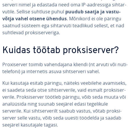
serveri nimel ja edastada need oma IP-aad­res­siga siht­ar­
vu­tile. Sellise suhtluse puhul
puudub saatja ja vas­tu­
võtja vahel otsene ühendus
. Mõnikord ei ole päringu
saatnud süsteem ega siht­ar­vuti teadlikud sellest, et nad
suhtlevad prok­si­ser­veriga.
Kuidas töötab prok­si­ser­ver?
Proxi­ser­ver toimib va­hen­da­jana kliendi (nt arvuti või nu­ti­
te­le­foni) ja in­ter­ne­tis asuva siht­ser­veri vahel.
Kui kasutaja esitab päringu, näiteks veebilehe avamiseks,
ei saadeta seda otse siht­ser­ve­rile, vaid esmalt prok­si­ser­
ve­rile. Prok­si­ser­ver töötleb päringu, võib seda muuta või
ana­lüü­sida ning suunab seejärel edasi te­ge­li­kule
serverile. Kui siht­ser­ve­rilt saabub vastus, võtab prok­si­
ser­ver selle vastu, võib seda uuesti töödelda ja saadab
seejärel ka­su­tajale tagasi.