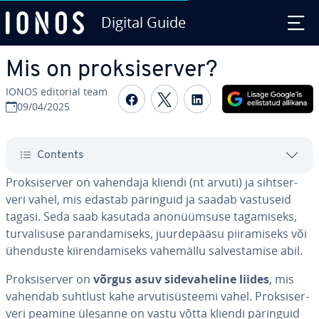
Digital Guide
Skip to Main Content
Mis on prok­si­ser­ver?
IONOS editorial team
Share on Facebook
Share on Twitter
Share on Linked
09/04/2025
Contents
Prok­si­ser­ver on vahendaja kliendi (nt arvuti) ja siht­ser­
veri vahel, mis edastab päringuid ja saadab vastuseid
tagasi. Seda saab kasutada ano­nüüm­suse ta­ga­miseks,
tur­va­li­suse pa­ran­da­miseks, juur­de­pääsu pii­ra­miseks või
ühenduste kii­ren­da­miseks vahemällu sal­ves­ta­mise abil.
Prok­si­ser­ver on
võrgus asuv si­de­va­he­line liides
, mis
vahendab suhtlust kahe ar­vu­ti­süs­teemi vahel. Prok­si­ser­
veri peamine ülesanne on vastu võtta kliendi päringuid