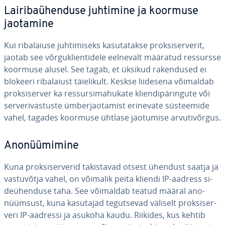
Lai­ri­ba­ühen­duse juhtimine ja koormuse
jaotamine
Kui ri­ba­laiuse juh­ti­miseks ka­su­ta­takse prok­si­ser­ve­rit,
jaotab see võr­guk­lien­ti­dele eelnevalt määratud ressursse
koormuse alusel. See tagab, et üksikud ra­ken­dused ei
blokeeri ri­ba­laiust täie­li­kult. Keskse liidesena võimaldab
prok­si­ser­ver ka res­sur­si­ma­hu­kate klien­di­pä­rin­gute või
ser­ve­ri­vas­tuste üm­ber­jao­ta­mist erinevate süs­teemide
vahel, tagades koormuse ühtlase jaotumise ar­vu­ti­võr­gus.
Ano­nüü­mi­mine
Kuna prok­si­ser­ve­rid ta­kis­ta­vad otsest ühendust saatja ja
vas­tu­võtja vahel, on võimalik peita kliendi IP-aadress si­
de­ühen­duse taha. See võimaldab teatud määral ano­
nüüm­sust, kuna kasutajad te­gut­se­vad väliselt prok­si­ser­
veri IP-aadressi ja asukoha kaudu. Riikides, kus kehtib