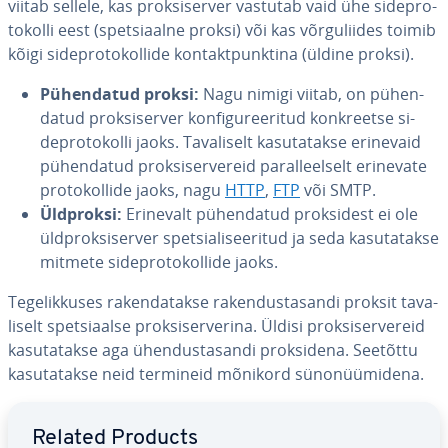
viitab sellele, kas prok­si­ser­ver vastutab vaid ühe si­depro­
to­kolli eest (spet­siaalne proksi) või kas võr­gu­lii­des toimib
kõigi si­depro­to­kol­lide kon­takt­punk­tina (üldine proksi).
Pü­hen­da­tud proksi:
Nagu nimigi viitab, on pü­hen­
da­tud prok­si­ser­ver kon­fi­gu­ree­ri­tud konk­reetse si­
depro­to­kolli jaoks. Ta­va­li­selt ka­su­ta­takse erinevaid
pü­hen­da­tud prok­si­ser­ve­reid pa­ral­leel­selt erinevate
pro­to­kol­lide jaoks, nagu
HTTP
,
FTP
või SMTP.
Üldproksi:
Erinevalt pü­hen­da­tud prok­si­dest ei ole
üld­prok­si­ser­ver spet­sia­li­see­ri­tud ja seda ka­su­ta­takse
mitmete si­depro­to­kol­lide jaoks.
Te­ge­lik­ku­ses ra­ken­da­takse ra­ken­dus­ta­sandi proksit ta­va­
li­selt spet­siaalse prok­si­ser­ve­rina. Üldisi prok­si­ser­ve­reid
ka­su­ta­takse aga ühen­dus­ta­sandi prok­si­dena. Seetõttu
ka­su­ta­takse neid termineid mõnikord sü­no­nüümi­dena.
Go to Main Menu
Related Products