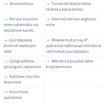
✓
✗
Ano­nüüm­sus
Turvarisk eba­tur­va­lise
tarkvara ka­su­ta­misel
✓
✗
Kiiruse suu­re­ne­
Interneti kiiruse aeg­lus­tu­
mine vahemällu sal­
mine
ves­ta­mise kaudu
✓
✗
Juur­de­pääsu
Blo­kee­ri­tud proxy-IP-
kontroll vee­bi­sai­ti­
aadressid ta­kis­ta­vad mõnikord
dele
taht­ma­tult juur­de­pääsu
✓
✗
Geog­raa­fi­liste
Mõnikord puudub läbiv
piiran­gute ületamine
krüp­tee­ri­mine
✓
Kahtlase sisu blo­
kee­ri­mine
✓
Koormuse
jaotamine