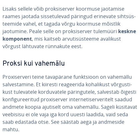
Lisaks sellele võib prok­si­ser­ver koormuse jaotamise
raames jaotada sis­se­tu­le­vad päringud erinevate siht­süs­
teemide vahel, et tagada võrgu koormuse mõistlik
jaotumine. Peale selle on prok­si­ser­ver tulemüüri
keskne
komponent
, mis kaitseb ar­vu­ti­süs­teeme avalikust
võrgust lähtuvate rünnakute eest.
Proksi kui vahemälu
Proxi­ser­veri teine ta­va­pä­rane funkt­sioon on vahemällu
sal­ves­ta­mine. Et kiiresti rea­gee­rida ko­ha­li­kust võr­gus­ti­
kust tu­le­va­tele kor­du­va­tele pä­rin­gu­tele, salvestab õigesti
kon­fi­gu­ree­ri­tud proxi­ser­ver in­ter­ne­ti­ser­ve­ri­telt saadud
andmete koopia ajutiselt oma vahemällu. Sageli küsitavat
veebisisu ei ole vaja iga kord uuesti laadida, vaid seda
saab edastada otse. See säästab aega ja andmeside
mahtu.