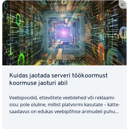
Kuidas jaotada serveri töö­koor­must
koormuse jaoturi abil
Vee­bi­poo­did, et­te­võ­tete vee­bi­le­hed või rek­laa­mi­
sisu: pole oluline, millist platvormi kasutate – kät­te­
saa­da­vus on edukas vee­bi­põ­hise ärimudeli puhul
endiselt võt­me­täht­su­sega. Üha enam et­te­võt­teid
otsustab kasutada koormuse jaotamise lahendusi,