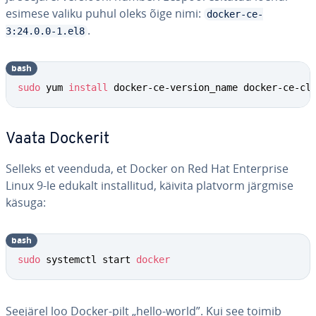
esimese valiku puhul oleks õige nimi:
docker-ce-
.
3:24.0.0-1.el8
bash
sudo
 yum 
install
 docker-ce-version_name docker-ce-cl
Vaata Dockerit
Selleks et veenduda, et Docker on Red Hat En­terprise
Linux 9-le edukalt ins­tal­li­tud, käivita platvorm järgmise
käsuga:
bash
sudo
 systemctl start 
docker
Seejärel loo Docker-pilt „hello-world”. Kui see toimib