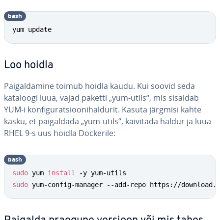
bash
yum update
Loo hoidla
Pai­gal­da­mine toimub hoidla kaudu. Kui soovid seda
kataloogi luua, vajad paketti „yum-utils“, mis sisaldab
YUM-i kon­fi­gu­rat­sioo­ni­hal­du­rit. Kasuta järgmisi kahte
käsku, et pai­gal­dada „yum-utils“, käivitada haldur ja luua
RHEL 9-s uus hoidla Dockerile:
bash
sudo
 yum 
install
sudo
 yum-config-manager --add-repo https://download.