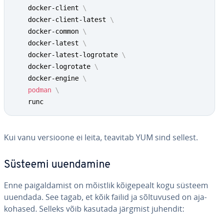
    docker-client 
\
    docker-client-latest 
\
    docker-common 
\
    docker-latest 
\
    docker-latest-logrotate 
\
    docker-logrotate 
\
    docker-engine 
\
podman
\
    runc
Kui vanu versioone ei leita, teavitab YUM sind sellest.
Süsteemi uuen­da­mine
Enne pai­gal­da­mist on mõistlik kõi­ge­pealt kogu süsteem
uuendada. See tagab, et kõik failid ja sõl­tu­vu­sed on aja­
ko­ha­sed. Selleks võib kasutada järgmist juhendit: