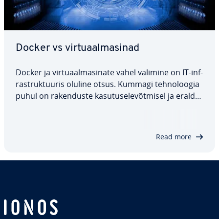
Docker vs vir­tuaal­ma­si­nad
Docker ja vir­tuaal­ma­si­nate vahel valimine on IT-inf­
ra­struk­tuu­ris oluline otsus. Kummagi teh­no­loo­gia
puhul on ra­ken­duste ka­su­tuse­le­võt­misel ja eral­da­
misel oma lä­he­ne­mis­viis, mis tähendab, et neil on
erinevad eelised ja puudused. Käes­ole­vas artiklis
selgitame, mis on Docker ja…
Read more