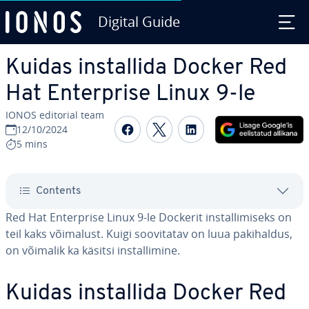
Digital Guide
Skip to Main Content
Kuidas ins­tal­lida Docker Red
Hat En­terprise Linux 9-le
IONOS editorial team
Share on Facebook
Share on Twitter
Share on Linked
12/10/2024
5 mins
Contents
Red Hat En­terprise Linux 9-le Dockerit ins­tal­li­miseks on
teil kaks võimalust. Kuigi soo­vi­ta­tav on luua pa­ki­hal­dus,
on võimalik ka käsitsi ins­tal­li­mine.
Kuidas ins­tal­lida Docker Red