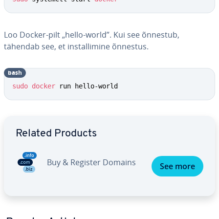
Loo Docker-pilt „hello-world”. Kui see õnnestub,
tähendab see, et ins­tal­li­mine õnnestus.
bash
sudo
docker
 run hello-world
Go to Main Menu
Related Products
Buy & Register Domains
See more