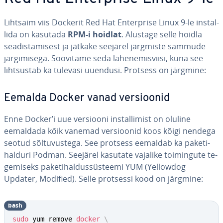
Lihtsaim viis Dockerit Red Hat En­terprise Linux 9-le ins­tal­
lida on kasutada
RPM-i hoidlat
. Alustage selle hoidla
sea­dis­ta­mi­sest ja jätkake seejärel järgmiste sammude
jär­gi­mi­sega. Soovitame seda lä­he­ne­mis­viisi, kuna see
liht­sus­tab ka tulevasi uuendusi. Protsess on järgmine:
Eemalda Docker vanad ver­sioo­nid
Enne Docker’i uue versiooni ins­tal­li­mist on oluline
eemaldada kõik vanemad ver­sioo­nid koos kõigi nendega
seotud sõl­tu­vus­tega. See protsess eemaldab ka pa­ke­ti­
hal­duri Podman. Seejärel kasutate vajalike toi­min­gute te­
ge­miseks pa­ke­ti­hal­dus­süs­teemi YUM (Yellowdog
Updater, Modified). Selle protsessi kood on järgmine:
bash
sudo
 yum remove 
docker
\