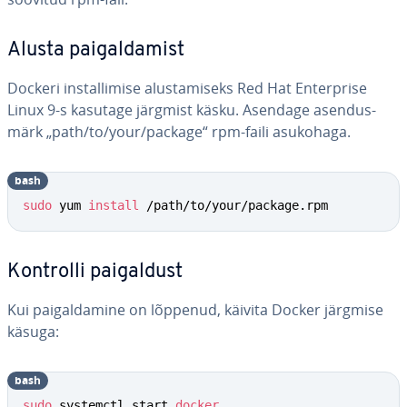
Alusta pai­gal­da­mist
Dockeri ins­tal­li­mise alus­ta­miseks Red Hat En­terprise
Linux 9-s kasutage järgmist käsku. Asendage asen­dus­
märk „path/to/your/package“ rpm-faili asukohaga.
bash
sudo
 yum 
install
 /path/to/your/package.rpm
Kontrolli pai­gal­dust
Kui pai­gal­da­mine on lõppenud, käivita Docker järgmise
käsuga:
bash
sudo
 systemctl start 
docker