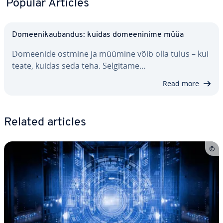
Popular Articles
Do­mee­ni­kau­ban­dus: kuidas do­mee­ninime müüa
Domeenide ostmine ja müümine võib olla tulus – kui
teate, kuidas seda teha. Selgitame…
Read more
Related articles