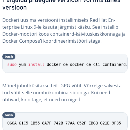
Paigalda praegune versioon või mis tahes
versioon
Dockeri uusima versiooni ins­tal­li­miseks Red Hat En­
terprise Linux 9-le kasuta järgmist käsku. See installib
Docker-mootori koos con­t­ai­nerd-käi­vi­tus­kesk­kon­naga ja
Docker Compose’i koor­di­nee­ri­mis­töö­riis­taga.
bash
sudo
 yum 
install
 docker-ce docker-ce-cli containerd.
Mõnel juhul küsitakse teilt GPG-võtit. Võrrelge sal­ves­ta­
tud võtit selle numb­ri­kom­bi­nat­sioo­niga. Kui need
ühtivad, kinnitage, et need on õiged.
bash
060A 61C5 1B55 8A7F 742B 77AA C52F EB6B 621E 9F35