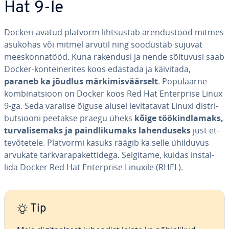
Hat 9-le
Dockeri avatud platvorm liht­sus­tab aren­dus­tööd mitmes
asukohas või mitmel arvutil ning soodustab sujuvat
mees­kon­na­tööd. Kuna rakendusi ja nende sõltuvusi saab
Docker-kon­tei­ne­ri­tes koos edastada ja käivitada,
paraneb ka jõudlus mär­ki­mis­väär­selt
. Po­pu­laarne
kom­bi­nat­sioon on Docker koos Red Hat En­terprise Linux
9-ga. Seda varalise õiguse alusel le­vi­ta­ta­vat Linuxi dist­ri­
but­siooni peetakse praegu üheks
kõige töö­kind­la­maks,
tur­va­li­se­maks ja paind­li­ku­maks la­hen­duseks
just et­
te­võ­te­tele. Platvormi kasuks räägib ka selle ühilduvus
arvukate tark­vara­pa­ket­ti­dega. Selgitame, kuidas ins­tal­
lida Docker Red Hat En­terprise Linuxile (RHEL).
Tip