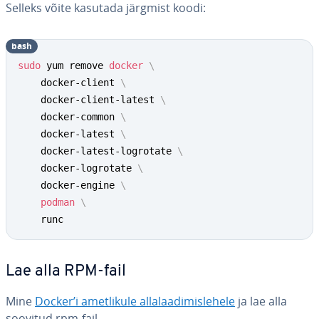
Selleks võite kasutada järgmist koodi:
bash
sudo
 yum remove 
docker
\
    docker-client 
\
    docker-client-latest 
\
    docker-common 
\
    docker-latest 
\
    docker-latest-logrotate 
\
    docker-logrotate 
\
    docker-engine 
\
podman
\
    runc
Lae alla RPM-fail
Mine
Docker’i amet­li­kule al­la­laa­di­mis­le­hele
ja lae alla
soovitud rpm-fail.