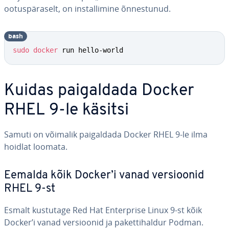
ootus­pä­ra­selt, on ins­tal­li­mine õn­nes­tu­nud.
bash
sudo
docker
 run hello-world
Kuidas pai­gal­dada Docker
RHEL 9-le käsitsi
Samuti on võimalik pai­gal­dada Docker RHEL 9-le ilma
hoidlat loomata.
Eemalda kõik Docker’i vanad ver­sioo­nid
RHEL 9-st
Esmalt kustutage Red Hat En­terprise Linux 9-st kõik
Docker’i vanad ver­sioo­nid ja pa­ket­ti­hal­dur Podman.