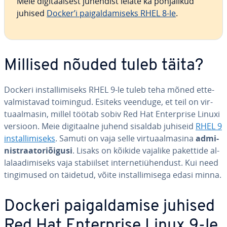
Meie di­gi­taal­sest juhendist leiate ka põh­ja­li­kud
juhised
Docker’i pai­gal­da­miseks RHEL 8-le
.
Millised nõuded tuleb täita?
Dockeri ins­tal­li­miseks RHEL 9-le tuleb teha mõned et­te­
val­mis­ta­vad toimingud. Esiteks veenduge, et teil on vir­
tuaal­ma­sin, millel töötab sobiv Red Hat En­terprise Linuxi
versioon. Meie di­gi­taalne juhend sisaldab juhiseid
RHEL 9
ins­tal­li­miseks
. Samuti on vaja selle vir­tuaal­ma­sina
ad­mi­
nist­raa­to­ri­õi­gusi
. Lisaks on kõikide vajalike pakettide al­
la­laa­di­miseks vaja sta­biil­set in­ter­ne­ti­ühen­dust. Kui need
tin­gi­mu­sed on täidetud, võite ins­tal­li­mi­sega edasi minna.
Dockeri pai­gal­da­mise juhised
Red Hat En­terprise Linux 9-le