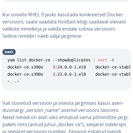
Kui soovite RHEL 9 jaoks kasutada konk­reet­set Docker-
versiooni, saate vaadata hoidlast kõigi saadaval olevate
valikute nimekirja ja valida endale sobiva versiooni.
Selline nimekiri näeb välja järgmine:
bash
yum list docker-ce --showduplicates 
|
sort
 -r

docker-ce.s390x    
3
:24.0.0-1.el8    docker-ce-stable
docker-ce.s390x    
3
<
..
.
>
Vali soovitud versioon ja sisesta järgmises käsus asen­
dus­märgi „version_name“ asemel versiooni täisnimi.
Need nimed on alati üles ehitatud sama põhimõtte järgi:
paketi nimi (antud juhul „docker-ce“), seejärel si­de­kriips
ja seejärel versiooni number. Eespool esitatud loendi