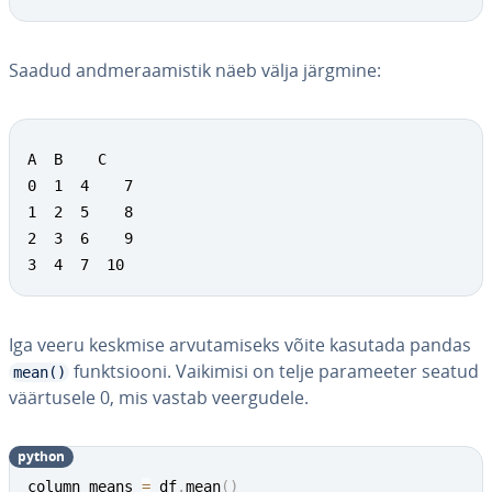
Saadud and­me­raa­mis­tik näeb välja järgmine:
A  B    C

0  1  4    7

1  2  5    8

2  3  6    9

3  4  7  10
Iga veeru keskmise ar­vu­ta­miseks võite kasutada pandas
funkt­siooni. Vaikimisi on telje pa­ra­mee­ter seatud
mean()
väär­tu­sele 0, mis vastab veer­gu­dele.
python
column_means 
=
 df
.
mean
(
)