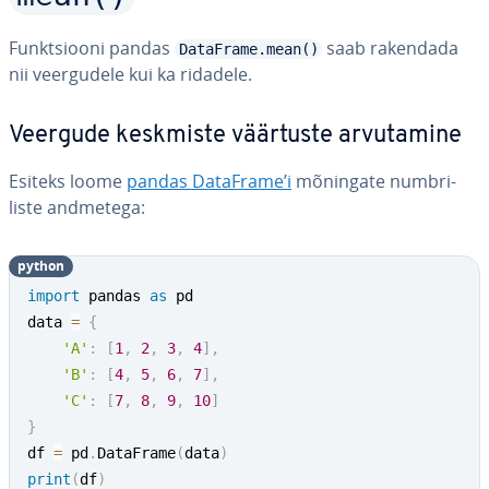
Funkt­siooni pandas
saab rakendada
DataFrame.mean()
nii veer­gu­dele kui ka ridadele.
Veergude keskmiste väärtuste ar­vu­ta­mine
Esiteks loome
pandas DataFrame’i
mõningate numb­ri­
liste andmetega:
python
import
 pandas 
as
 pd

data 
=
{
'A'
:
[
1
,
2
,
3
,
4
]
,
'B'
:
[
4
,
5
,
6
,
7
]
,
'C'
:
[
7
,
8
,
9
,
10
]
}
df 
=
 pd
.
DataFrame
(
data
)
print
(
df
)