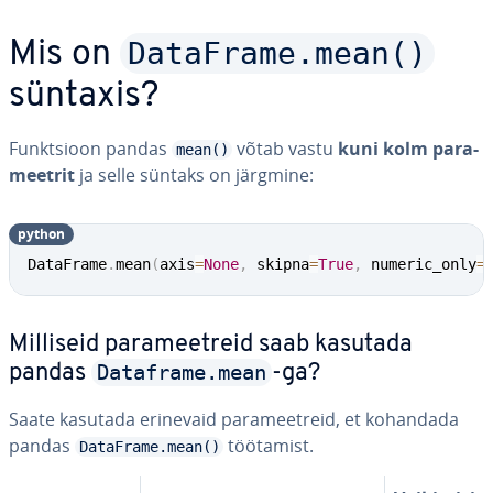
DataFrame.mean()
Mis on
süntaxis?
Funkt­sioon pandas
võtab vastu
kuni kolm pa­ra­
mean()
meet­rit
ja selle süntaks on järgmine:
python
DataFrame
.
mean
(
axis
=
None
,
 skipna
=
True
,
 numeric_only
=
Milliseid pa­ra­meetreid saab kasutada
Dataframe.mean
pandas
-ga?
Saate kasutada erinevaid pa­ra­meetreid, et kohandada
pandas
töötamist.
DataFrame.mean()