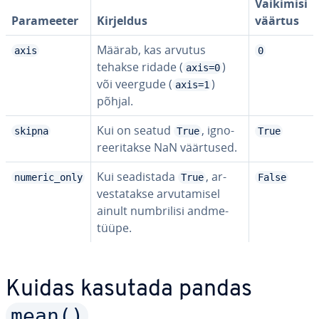
Vaikimisi
Pa­ra­mee­ter
Kirjeldus
väärtus
Määrab, kas arvutus
axis
0
tehakse ridade (
)
axis=0
või veergude (
)
axis=1
põhjal.
Kui on seatud
, ig­no­
skipna
True
True
ree­ri­takse NaN väärtused.
Kui sea­dis­tada
, ar­
numeric_only
True
False
ves­ta­takse ar­vu­ta­misel
ainult numb­rilisi and­me­
tüüpe.
Kuidas kasutada pandas
mean()