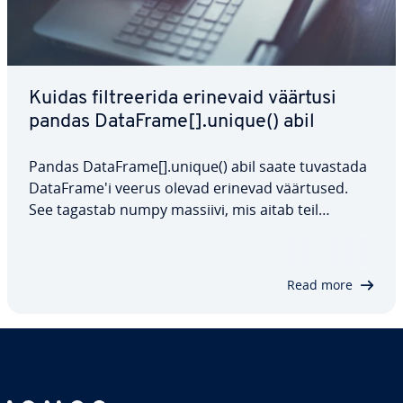
Kuidas filt­ree­rida erinevaid väärtusi
pandas DataFrame[].unique() abil
Pandas DataFrame[].unique() abil saate tuvastada
Da­taF­ra­me'i veerus olevad erinevad väärtused.
See tagastab numpy massiivi, mis aitab teil
suuremaid and­me­ko­gu­meid tõ­hu­sa­malt töödelda.
Meetod on eriti kasulik, kui soovite saada ülevaate
veerus olevast teabest ilma dub­lee­ri­tud…
Read more