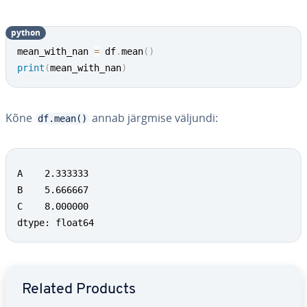
python
mean_with_nan 
=
 df
.
mean
(
)
print
(
mean_with_nan
)
Kõne
annab järgmise väljundi:
df.mean()
A    2.333333

B    5.666667

C    8.000000

dtype: float64
Go to Main Menu
Related Products