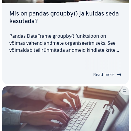
Mis on pandas groupby() ja kuidas seda
kasutada?
Pandas DataFrame.groupby() funkt­sioon on
võimas vahend andmete or­ga­ni­see­ri­miseks. See
võimaldab teil rühmitada andmeid kindlate kri­tee­
riumide alusel, mis liht­sus­tab keerukate koon­da­
miste ja tei­sen­duste tegemist. Selle meetodi
tõhusal ka­su­ta­misel saate oma ana­lüü­siprot­
Read more
sesse…