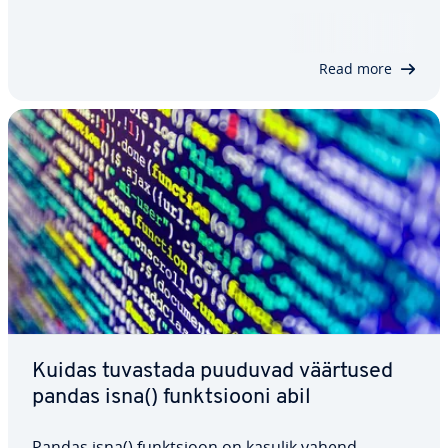
meetreid, mis pakuvad paind­lik­kust NaN-väärtuste
asen­da­misel. Käes­ole­vas artiklis vaatame lähemalt
seda funkt­siooni, selle süntaksit ja…
Read more
Kuidas tuvastada puuduvad väärtused
pandas isna() funkt­siooni abil
Pandas isna() funkt­sioon on kasulik vahend