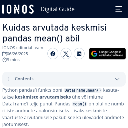
Digital Guide
Skip to Main Content
Kuidas arvutada keskmisi
pandas mean() abil
IONOS editorial team
Share on Facebook
Share on Twitter
Share on Linked
06/26/2025
3 mins
Contents
Python pandas’i funkt­siooni
ka­su­ta­
DataFrame.mean()
takse
keskmiste ar­vu­ta­miseks
ühe või mitme
DataFrame’i telje puhul. Pandas
on oluline numb­
mean()
ri­liste andmete ana­lüü­si­miseks. Lisaks keskmiste
väärtuste ar­vu­ta­misele pakub see ka ülevaadet andmete
jao­tu­mi­sest.