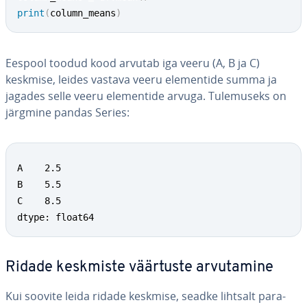
print
(
column_means
)
Eespool toodud kood arvutab iga veeru (A, B ja C)
keskmise, leides vastava veeru ele­men­tide summa ja
jagades selle veeru ele­men­tide arvuga. Tu­le­mu­seks on
järgmine pandas Series:
A    2.5

B    5.5

C    8.5

dtype: float64
Ridade keskmiste väärtuste ar­vu­ta­mine
Kui soovite leida ridade keskmise, seadke lihtsalt pa­ra­