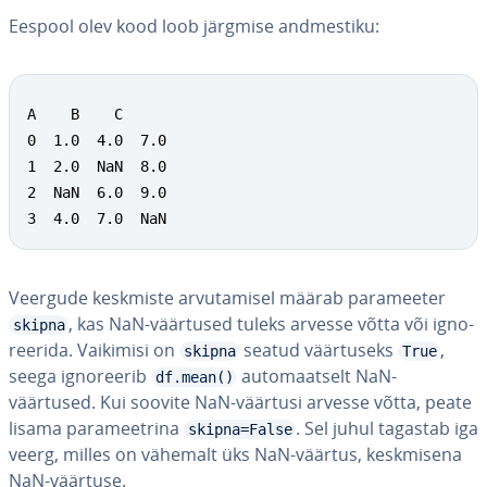
Eespool olev kood loob järgmise and­mes­tiku:
A    B    C

0  1.0  4.0  7.0

1  2.0  NaN  8.0

2  NaN  6.0  9.0

3  4.0  7.0  NaN
Veergude keskmiste ar­vu­ta­misel määrab pa­ra­mee­ter
, kas NaN-väärtused tuleks arvesse võtta või ig­no­
skipna
ree­rida. Vaikimisi on
seatud väär­tu­seks
,
skipna
True
seega ig­no­ree­rib
au­to­maat­selt NaN-
df.mean()
väärtused. Kui soovite NaN-väärtusi arvesse võtta, peate
lisama pa­ra­meet­rina
. Sel juhul tagastab iga
skipna=False
veerg, milles on vähemalt üks NaN-väärtus, kesk­misena
NaN-väärtuse.