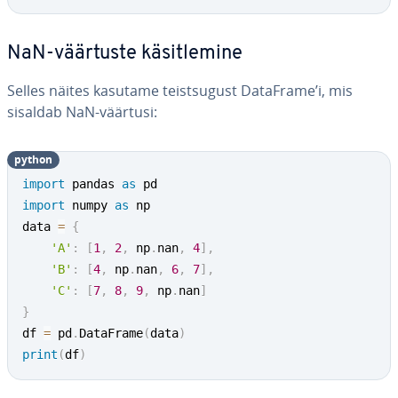
NaN-väärtuste kä­sit­le­mine
Selles näites kasutame teist­su­gust DataFrame’i, mis
sisaldab NaN-väärtusi:
python
import
 pandas 
as
import
 numpy 
as
 np

data 
=
{
'A'
:
[
1
,
2
,
 np
.
nan
,
4
]
,
'B'
:
[
4
,
 np
.
nan
,
6
,
7
]
,
'C'
:
[
7
,
8
,
9
,
 np
.
nan
]
}
df 
=
 pd
.
DataFrame
(
data
)
print
(
df
)