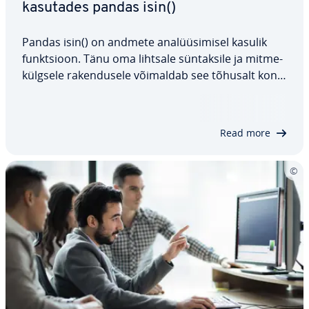
kasutades pandas isin()
Pandas isin() on andmete ana­lüü­si­misel kasulik
funkt­sioon. Tänu oma lihtsale sün­tak­sile ja mit­me­
külg­sele ra­ken­dus­ele võimaldab see tõhusalt kont­
rol­lida väärtusi Da­taF­ra­me'is. Olgu tegemist
üksikute veergude kont­rol­li­mise, Da­taF­ra­me'ide
filt­ree­ri­mise või sõ­nas­ti­kega kee­ru­ka­mate…
Read more