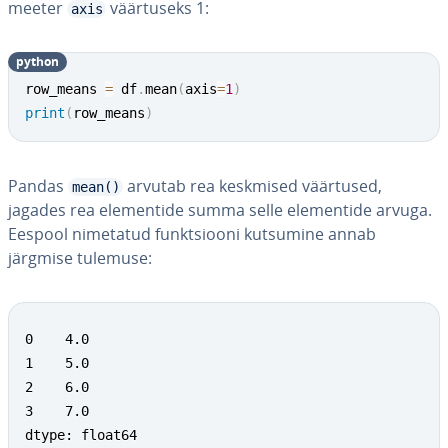
mee­ter
väär­tu­seks 1:
axis
python
row_means 
=
 df
.
mean
(
axis
=
1
)
print
(
row_means
)
Pandas
arvutab rea keskmised väärtused,
mean()
jagades rea ele­men­tide summa selle ele­men­tide arvuga.
Eespool nimetatud funkt­siooni kutsumine annab
järgmise tulemuse:
0    4.0

1    5.0

2    6.0

3    7.0

dtype: float64