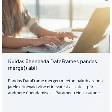
Kuidas ühendada Da­taF­ra­mes pandas
merge() abil
Pandas DataFrame merge() meetod pakub aren­da­
ja­tele erinevaid viise eri­ne­va­test al­li­ka­test pärit
andmete ühen­da­miseks. Pa­ra­meetreid kasutades
saavad kasutajad oma andmete ana­lüü­si­miseks
teha erinevaid liit­mis­toi­min­guid. Käes­ole­vas
artiklis vaatame pandas merge() funkt­siooni…