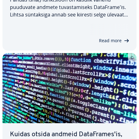
puuduvate andmete tu­vas­ta­miseks Da­taF­ra­me'is.
Lihtsa sün­tak­siga annab see kiiresti selge ülevaate
puu­du­va­test väär­tus­test, aidates teil võtta
meetmeid, kui andmeid on vaja puhastada. Selles
artiklis õpite, mis on pandas isna() ja kuidas…
Read more
Kuidas otsida andmeid Da­taF­ra­mes'is,