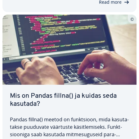
Read more
Mis on Pandas fillna() ja kuidas seda
kasutada?
Pandas fillna() meetod on funkt­sioon, mida ka­su­ta­
takse puuduvate väärtuste kä­sit­le­miseks. Funkt­
sioo­niga saab kasutada mit­me­su­gu­seid pa­ra­