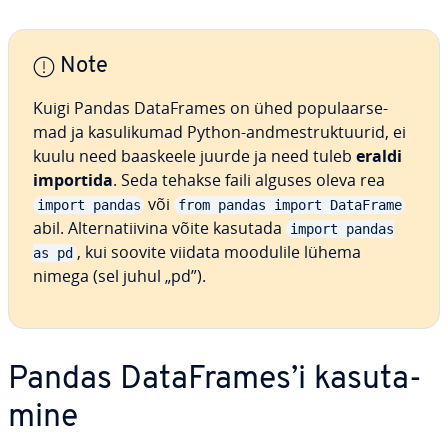
Note
Kuigi Pandas Da­taF­ra­mes on ühed po­pu­laar­se­
mad ja ka­su­li­ku­mad Python-and­me­st­ruk­tuu­rid, ei
kuulu need baaskeele juurde ja need tuleb
eraldi
importida
. Seda tehakse faili alguses oleva rea
või
import pandas
from pandas import DataFrame
abil. Al­ter­na­tiivina võite kasutada
import pandas
, kui soovite viidata moodulile lühema
as pd
nimega (sel juhul „pd”).
Pandas Da­taF­ra­mes’i ka­su­ta­
mine