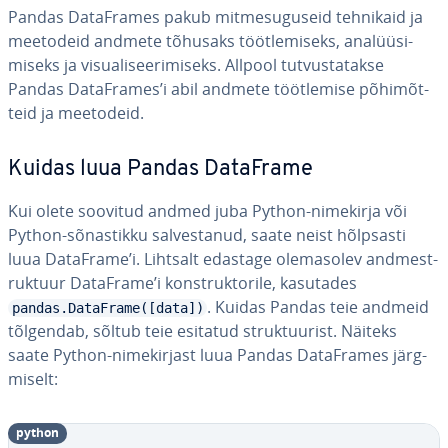
Pandas Da­taF­ra­mes pakub mit­me­su­gu­seid tehnikaid ja
meetodeid andmete tõhusaks tööt­le­miseks, ana­lüü­si­
miseks ja vi­sua­li­see­ri­miseks. Allpool tut­vus­ta­takse
Pandas Da­taF­ra­mes’i abil andmete tööt­le­mise põ­hi­mõt­
teid ja meetodeid.
Kuidas luua Pandas DataFrame
Kui olete soovitud andmed juba Python-nimekirja või
Python-sõ­nas­tikku sal­ves­ta­nud, saate neist hõlpsasti
luua DataFrame’i. Lihtsalt edastage ole­mas­olev and­me­st­
ruk­tuur DataFrame’i konst­ruk­to­rile, kasutades
. Kuidas Pandas teie andmeid
pandas.DataFrame([data])
tõlgendab, sõltub teie esitatud struk­tuu­rist. Näiteks
saate Python-ni­me­kir­jast luua Pandas Da­taF­ra­mes järg­
mi­selt:
python