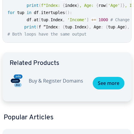
print
(
f"Index: 
{
index
}
, Age: 
{
row
[
'Age'
]
}
, I
for
 tup 
in
 df
.
itertuples
(
)
:
        df
.
at
[
tup
.
Index
,
'Income'
]
+=
1000
# Change 
print
(
f “Index
:
{
tup
.
Index
}
,
 Age
:
{
tup
.
Age
}
,
 
# Both loops have the same output
Go to Main Menu
Related Products
Buy & Register Domains
See more
Popular Articles