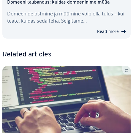
Do­mee­ni­kau­ban­dus: kuidas do­mee­ninime müüa
Domeenide ostmine ja müümine võib olla tulus – kui
teate, kuidas seda teha. Selgitame…
Read more
Related articles