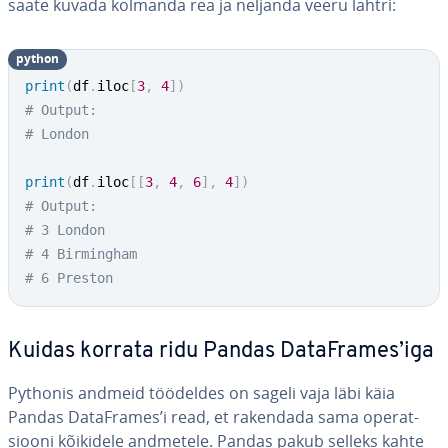
saate kuvada kolmanda rea ja neljanda veeru lahtri:
python
print
(
df
.
iloc
[
3
,
4
]
)
# Output: 
# London
print
(
df
.
iloc
[
[
3
,
4
,
6
]
,
4
]
)
# Output: 
# 3 London
# 4 Birmingham
# 6 Preston
Kuidas korrata ridu Pandas Da­taF­ra­mes’iga
Pythonis andmeid töödeldes on sageli vaja läbi käia
Pandas Da­taF­ra­mes’i read, et rakendada sama ope­rat­
siooni kõikidele andmetele. Pandas pakub selleks kahte