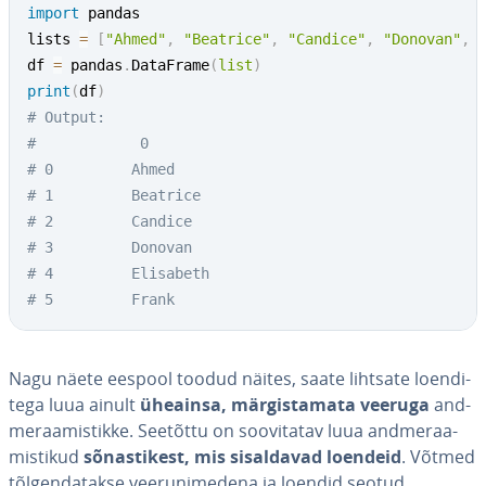
import
 pandas

lists 
=
[
"Ahmed"
,
"Beatrice"
,
"Candice"
,
"Donovan"
,
df 
=
 pandas
.
DataFrame
(
list
)
print
(
df
)
# Output:
#            0
# 0     	Ahmed
# 1      	Beatrice
# 2     	Candice
# 3    		Donovan
# 4  	  	Elisabeth
# 5  		Frank
Nagu näete eespool toodud näites, saate lihtsate loen­di­
tega luua ainult
üheainsa, mär­gis­ta­mata veeruga
and­
me­raa­mis­tikke. Seetõttu on soo­vi­ta­tav luua and­me­raa­
mis­ti­kud
sõ­nas­ti­kest, mis si­sal­da­vad loendeid
. Võtmed
tõl­gen­da­takse vee­ru­ni­me­dena ja loendid seotud