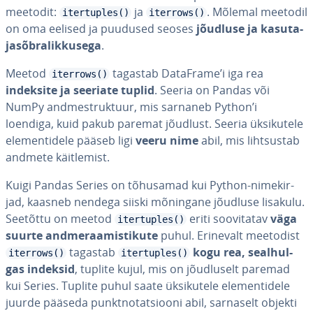
meetodit:
ja
. Mõlemal meetodil
itertuples()
iterrows()
on oma eelised ja puudused seoses
jõudluse ja ka­su­ta­
ja­sõb­ra­lik­ku­sega
.
Meetod
tagastab DataFrame’i iga rea
iterrows()
indeksite ja seeriate tuplid
. Seeria on Pandas või
NumPy and­me­st­ruk­tuur, mis sarnaneb Python’i
loendiga, kuid pakub paremat jõudlust. Seeria ük­si­ku­tele
ele­men­ti­dele pääseb ligi
veeru nime
abil, mis liht­sus­tab
andmete käit­le­mist.
Kuigi Pandas Series on tõhusamad kui Python-ni­me­kir­
jad, kaasneb nendega siiski mõningane jõudluse lisakulu.
Seetõttu on meetod
eriti soo­vi­ta­tav
väga
itertuples()
suurte and­me­raa­mis­ti­kute
puhul. Erinevalt meetodist
tagastab
kogu rea, seal­hul­
iterrows()
itertuples()
gas indeksid
, tuplite kujul, mis on jõud­lu­selt paremad
kui Series. Tuplite puhul saate ük­si­ku­tele ele­men­ti­dele
juurde pääseda punkt­no­tat­siooni abil, sarnaselt objekti