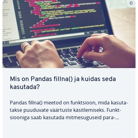
Mis on Pandas fillna() ja kuidas seda
kasutada?
Pandas fillna() meetod on funkt­sioon, mida ka­su­ta­
takse puuduvate väärtuste kä­sit­le­miseks. Funkt­
sioo­niga saab kasutada mit­me­su­gu­seid pa­ra­
meetreid, mis pakuvad paind­lik­kust NaN-väärtuste
asen­da­misel. Käes­ole­vas artiklis vaatame lähemalt