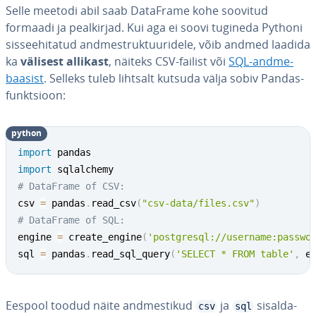
Selle meetodi abil saab DataFrame kohe soovitud
formaadi ja peal­kir­jad. Kui aga ei soovi tugineda Pythoni
sis­se­ehi­ta­tud and­me­st­ruk­tuu­ri­dele, võib andmed laadida
ka
välisest allikast
, näiteks CSV-failist või
SQL-and­me­
baasist
. Selleks tuleb lihtsalt kutsuda välja sobiv Pandas-
funkt­sioon:
python
import
import
# DataFrame of CSV:
csv 
=
 pandas
.
read_csv
(
"csv-data/files.csv"
)
# DataFrame of SQL:
engine 
=
 create_engine
(
'postgresql://username:passwo
sql 
=
 pandas
.
read_sql_query
(
'SELECT * FROM table'
,
 e
Eespool toodud näite and­mes­ti­kud
ja
si­sal­da­
csv
sql