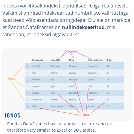
indeks (või lihtsalt indeks) iden­ti­fit­see­rib iga rea üheselt.
Vaikimisi on read in­deksee­ri­tud numb­ri­liste väär­tus­tega,
kuid need võib asendada strin­gi­dega. Oluline on märkida,
et Pandas Da­taF­ra­mes on
nul­l­in­deksee­ri­tud
, mis
tähendab, et indeksid algavad 0-st.
Pandas Da­taF­ra­mes have a tabular structure and are
therefore very similar to Excel or SQL tables.