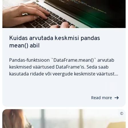
Kuidas arvutada keskmisi pandas
mean() abil
Pandas-funkt­sioon `DataFrame.mean()` arvutab
keskmised väärtused Da­taF­ra­me'is. Seda saab
kasutada ridade või veergude keskmiste väärtuste
leid­miseks ning see pakub paind­lik­kust NaN-
väärtuste kä­sit­le­misel. Käes­ole­vas artiklis vaatame
funkt­siooni süntaksit, selle pa­ra­meetreid ja…
Read more