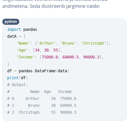
andmetena. Seda il­lust­ree­rib järgmine näide:
python
import
 pandas

datA 
=
{
'Name'
:
[
'Arthur'
,
'Bruno'
,
'Christoph'
]
,
'Age'
:
[
34
,
30
,
55
]
,
'Income'
:
[
75000.0
,
60000.5
,
90000.3
]
,
}
df 
=
 pandas
.
DataFrame
(
data
)
print
(
df
)
# Output:
#         Name  Age   Income
# 0     Arthur     34  75000.0
# 1      Bruno     30  60000.5
# 2  Christoph     55  90000.3