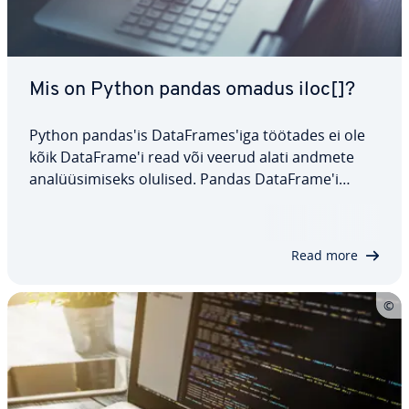
Mis on Python pandas omadus iloc[]?
Python pandas'is Da­taF­ra­mes'iga töötades ei ole
kõik Da­taF­ra­me'i read või veerud alati andmete
ana­lüü­si­miseks olulised. Pandas Da­taF­ra­me'i
omadus iloc[] on kasulik vahend ridade või
veergude va­li­miseks nende indeksite abil. Selles
artiklis vaatame iloc[] süntaksit ja erinevaid…
Read more