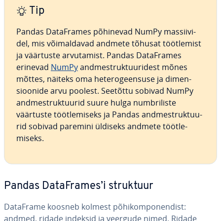
Tip
Pandas Da­taF­ra­mes põhinevad NumPy mas­sii­vi­
del, mis või­mal­da­vad andmete tõhusat tööt­le­mist
ja väärtuste ar­vu­ta­mist. Pandas Da­taF­ra­mes
erinevad
NumPy
and­me­st­ruk­tuu­ri­dest mõnes
mõttes, näiteks oma he­te­ro­geen­suse ja di­men­
sioo­nide arvu poolest. Seetõttu sobivad NumPy
and­me­st­ruk­tuu­rid suure hulga numb­ri­liste
väärtuste tööt­le­miseks ja Pandas and­me­st­ruk­tuu­
rid sobivad paremini üldiseks andmete tööt­le­
miseks.
Pandas Da­taF­ra­mes’i struktuur
DataFrame koosneb kolmest põ­hi­kom­po­nen­dist:
andmed, ridade indeksid ja veergude nimed. Ridade