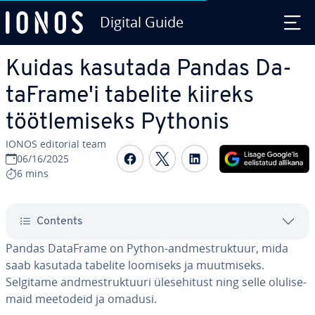
Digital Guide
Skip to Main Content
Kuidas kasutada Pandas Da­
taF­ra­me'i tabelite kiireks
tööt­le­miseks Pythonis
IONOS editorial team
Share on Facebook
Share on Twitter
Share on Linked
06/16/2025
6 mins
Contents
Pandas DataFrame on Python-and­me­st­ruk­tuur, mida
saab kasutada tabelite loomiseks ja muut­miseks.
Selgitame and­me­st­ruk­tuuri üles­ehi­tust ning selle olu­li­se­
maid meetodeid ja omadusi.