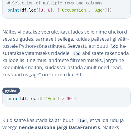
# Selection of multiple rows and columns
print
(
df
.
loc
[
[
3
,
6
]
,
[
'Occupation'
,
'Age'
]
]
)
Näites vii­da­takse veerule, kasutades selle nime ühe­kord­
sete sulgudes, sarnaselt sellega, kuidas pääsete ligi väär­
tus­tele Python-sõ­nas­ti­ku­tes. Seevastu atribuuti
ka­
loc
su­ta­takse vii­ta­miseks ridadele.
abil saate rakendada
loc
ka loogilisi tingimusi andmete filt­ree­ri­miseks. Järgmine
koo­dib­lokk näitab, kuidas väl­jas­tada ainult need read,
kus väärtus „age” on suurem kui 30:
python
print
(
df
.
loc
[
df
[
'Age'
]
>
30
]
)
Kuid saate kasutada ka atribuuti
, et valida ridu ja
iloc
veerge
nende asukoha järgi DataFrame’is
. Näiteks