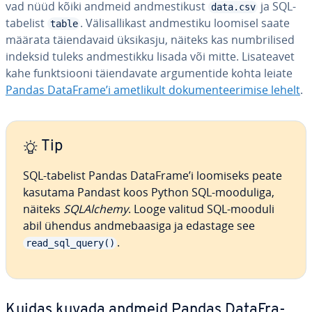
vad nüüd kõiki andmeid and­mes­ti­kust
ja SQL-
data.csv
tabelist
. Vä­lisal­li­kast and­mes­tiku loomisel saate
table
määrata täien­da­vaid üksikasju, näiteks kas numb­ri­li­sed
indeksid tuleks and­mes­tikku lisada või mitte. Li­sa­tea­vet
kahe funkt­siooni täien­da­vate ar­gu­men­tide kohta leiate
Pandas DataFrame’i amet­li­kult do­ku­men­tee­ri­mise lehelt
.
Tip
SQL-tabelist Pandas DataFrame’i loomiseks peate
kasutama Pandast koos Python SQL-mooduliga,
näiteks
SQ­LAlc­hemy
. Looge valitud SQL-mooduli
abil ühendus and­me­baasiga ja edastage see
.
read_sql_query()
Kuidas kuvada andmeid Pandas Da­taF­ra­