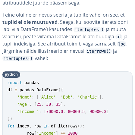
at­ri­buu­ti­dele juurde pää­se­mi­sega.
Teine oluline erinevus seeria ja tuplite vahel on see, et
tuplid ei ole muutuvad
. Seega, kui soovite ite­rat­siooni
läbi viia DataFrame’i kasutades
ja muuta
itertuples()
väärtusi, peate viitama DataFrame’ile at­ri­buu­diga
ja
at
tupli indeksiga. See atribuut toimib väga sarnaselt
.
loc
Järgmine näide il­lust­ree­rib erinevusi
ja
iterrows()
vahel:
itertuples()
python
import
 pandas

df 
=
 pandas
.
DataFrame
(
{
'Name'
:
[
'Alice'
,
'Bob'
,
'Charlie'
]
,
'Age'
:
[
25
,
30
,
35
]
,
'Income '
:
[
70000.0
,
80000.5
,
90000.3
]
}
)
for
 index
,
 row 
in
 df
.
iterrows
(
)
:
        row
[
'Income'
]
+=
1000