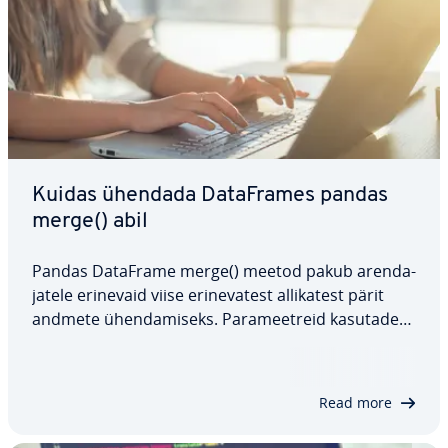
Kuidas ühendada Da­taF­ra­mes pandas
merge() abil
Pandas DataFrame merge() meetod pakub aren­da­
ja­tele erinevaid viise eri­ne­va­test al­li­ka­test pärit
andmete ühen­da­miseks. Pa­ra­meetreid kasutades
saavad kasutajad oma andmete ana­lüü­si­miseks
teha erinevaid liit­mis­toi­min­guid. Käes­ole­vas
artiklis vaatame pandas merge() funkt­siooni…
Read more