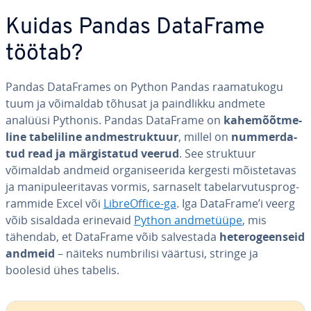
Kuidas Pandas DataFrame
töötab?
Pandas Da­taF­ra­mes on Python Pandas raa­ma­tu­kogu
tuum ja võimaldab tõhusat ja paind­likku andmete
analüüsi Pythonis. Pandas DataFrame on
ka­he­mõõt­me­
line ta­be­li­line and­me­st­ruk­tuur
, millel on
num­mer­da­
tud read ja mär­gis­ta­tud veerud
. See struktuur
võimaldab andmeid or­ga­ni­see­rida kergesti mõis­te­ta­vas
ja ma­ni­pu­lee­ri­ta­vas vormis, sarnaselt ta­bel­ar­vu­tus­prog­
rammide Excel või
Lib­reOf­fice-ga
. Iga DataFrame’i veerg
võib sisaldada erinevaid
Python and­me­tüüpe
, mis
tähendab, et DataFrame võib sal­ves­tada
he­te­ro­geen­seid
andmeid
– näiteks numb­rilisi väärtusi, stringe ja
boolesid ühes tabelis.