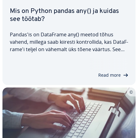
Mis on Python pandas any() ja kuidas
see töötab?
Pandas'is on DataFrame any() meetod tõhus
vahend, millega saab kiiresti kont­rol­lida, kas Da­taF­
ra­me'i teljel on vähemalt üks tõene väärtus. See
meetod on eriti kasulik andmete ana­lüü­si­misel ja
va­li­dee­ri­misel. Käes­ole­vas artiklis tut­vus­tame selle
funkt­siooni süntaksit, ka­su­ta­mist…
Read more