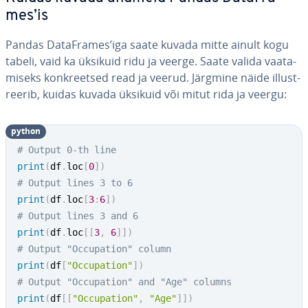
mes’is
Pandas Da­taF­ra­mes’iga saate kuvada mitte ainult kogu
tabeli, vaid ka üksikuid ridu ja veerge. Saate valida vaa­ta­
miseks konk­reet­sed read ja veerud. Järgmine näide il­lust­
ree­rib, kuidas kuvada üksikuid või mitut rida ja veergu:
python
# Output 0-th line
print
(
df
.
loc
[
0
]
)
# Output lines 3 to 6
print
(
df
.
loc
[
3
:
6
]
)
# Output lines 3 and 6
print
(
df
.
loc
[
[
3
,
6
]
]
)
# Output "Occupation" column
print
(
df
[
"Occupation"
]
)
# Output "Occupation" and "Age" columns
print
(
df
[
[
"Occupation"
,
"Age"
]
]
)