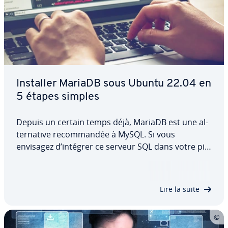
Installer MariaDB sous Ubuntu 22.04 en
5 étapes simples
Depuis un certain temps déjà, MariaDB est une al­
ter­na­tive re­com­man­dée à MySQL. Si vous
envisagez d’intégrer ce serveur SQL dans votre pile
LAMP, vous pouvez le faire sans dif­fi­culté. Dans ce
guide, nous dé­tail­lons la procédure pour installer
MariaDB sous Ubuntu 22.04, ainsi que…
Lire la suite