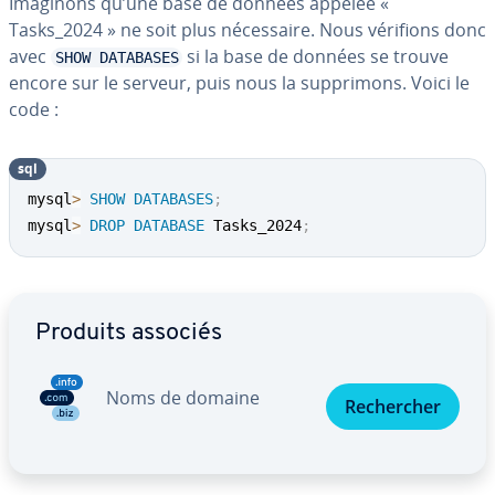
Imaginons qu’une base de données appelée «
Tasks_2024 » ne soit plus né­ces­saire. Nous vérifions donc
avec
si la base de données se trouve
SHOW DATABASES
encore sur le serveur, puis nous la sup­pri­mons. Voici le
code :
sql
mysql
>
SHOW
DATABASES
;
mysql
>
DROP
DATABASE
 Tasks_2024
;
Aller au menu principal
Produits associés
Noms de domaine
Re­cher­cher