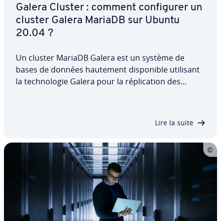
Galera Cluster : comment con­fi­gu­rer un
cluster Galera MariaDB sur Ubuntu
20.04 ?
Un cluster MariaDB Galera est un système de
bases de données hautement dis­po­nible utilisant
la tech­no­lo­gie Galera pour la ré­pli­ca­tion des
données. Tous les nœuds du cluster sont équi­va­
lents et peuvent traiter si­mul­ta­né­ment des opé­ra­
tions de lecture et d’écriture. Grâce à la…
Lire la suite