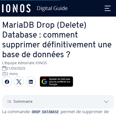
Digital Guide
Aller au contenu principal
MariaDB Drop (Delete)
Database : comment
supprimer dé­fi­ni­ti­ve­ment une
base de données ?
L'équipe édi­to­riale IONOS
21/03/2025
2 mins
Partager sur Facebook
Partager sur Twitter
Partager sur LinkedIn
Sommaire
La commande
permet de supprimer de
DROP DATABASE