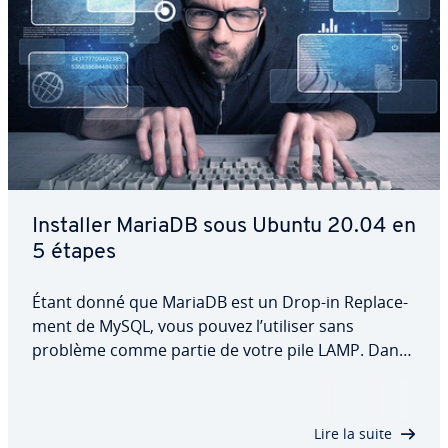
Installer MariaDB sous Ubuntu 20.04 en
5 étapes
Étant donné que MariaDB est un Drop-in Re­pla­ce­
ment de MySQL, vous pouvez l’utiliser sans
problème comme partie de votre pile LAMP. Dans
cet article, nous vous ex­pli­quons comment
installer MariaDB sur Ubuntu 20.04, quelles con­fi­
gu­ra­tions et mesures de sécurité sont re­com­man­
Lire la suite
dées,…