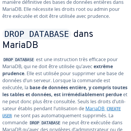
manière dé­fi­ni­tive des bases de données entières dans
MariaDB. Elle nécessite les droits root ou admin pour
être exécutée et doit être utilisée avec prudence.
DROP DATABASE
dans
MariaDB
est une ins­truc­tion très efficace pour
DROP DATABASE
MariaDB, qui ne doit être utilisée qu’avec
extrême
prudence
. Elle est utilisée pour supprimer une base de
données d’un serveur. Lorsque la commande est
exécutée, la
base de données entière, y compris toutes
les tables et données, est ir­ré­mé­dia­ble­ment perdue
et
ne peut donc plus être consultée. Seuls les droits d’uti­li­
sa­teur établis pendant l’uti­li­sa­tion de
MariaDB
CREATE
ne sont pas au­to­ma­ti­que­ment supprimés. La
USER
commande
ne peut être exécutée dans
DROP DATABASE
MariaDB qu’avec des pri­vi­lèges d’ad­mi­nis­tra­teur ou de