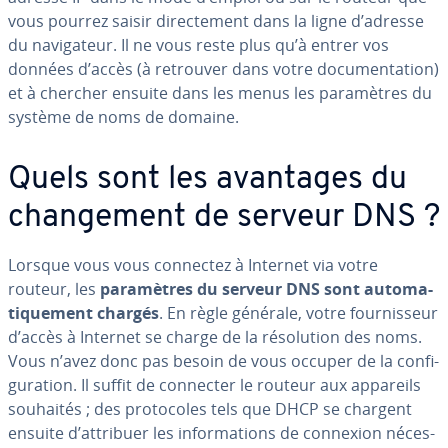
vous pourrez saisir di­rec­te­ment dans la ligne d’adresse
du na­vi­ga­teur. Il ne vous reste plus qu’à entrer vos
données d’accès (à retrouver dans votre do­cu­men­ta­tion)
et à chercher ensuite dans les menus les pa­ra­mètres du
système de noms de domaine.
Quels sont les avantages du
chan­ge­ment de serveur DNS ?
Lorsque vous vous connectez à Internet via votre
routeur, les
pa­ra­mètres du serveur DNS sont au­to­ma­
ti­que­ment chargés
. En règle générale, votre four­nis­seur
d’accès à Internet se charge de la ré­so­lu­tion des noms.
Vous n’avez donc pas besoin de vous occuper de la con­fi­
gu­ra­tion. Il suffit de connecter le routeur aux appareils
souhaités ; des pro­to­coles tels que DHCP se chargent
ensuite d’attribuer les in­for­ma­tions de connexion né­ces­