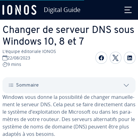
Digital Guide
Aller au contenu principal
Changer de serveur DNS sous
Windows 10, 8 et 7
L'équipe édi­to­riale IONOS
Partager s
Partag
P
22/08/2023
9 mins
Sommaire
Windows vous donne la pos­si­bi­lité de changer ma­nuel­le­
ment le serveur DNS. Cela peut se faire di­rec­te­ment dans
le système d’ex­ploi­ta­tion de Microsoft ou dans les pa­ra­
mètres de votre routeur. Des serveurs al­ter­na­tifs pour le
système de noms de domaine (DNS) peuvent être plus
adaptés à vos besoins.