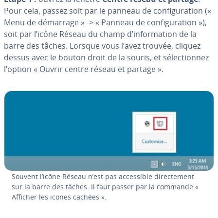
Pour cela, passez soit par le panneau de con­fi­gu­ra­tion («
Menu de démarrage » -> « Panneau de con­fi­gu­ra­tion »),
soit par l’icône Réseau du champ d’in­for­ma­tion de la
barre des tâches. Lorsque vous l’avez trouvée, cliquez
dessus avec le bouton droit de la souris, et sé­lec­tion­nez
l’option « Ouvrir centre réseau et partage ».
Souvent l’icône Réseau n’est pas ac­ces­sible di­rec­te­ment
sur la barre des tâches. Il faut passer par la commande «
Afficher les icones cachées ».