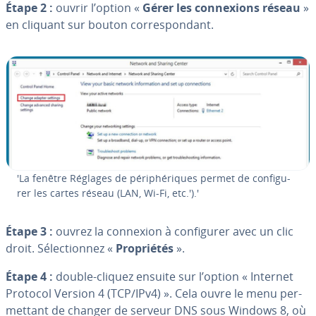
Étape 2 :
ouvrir l’option «
Gérer les con­nexions réseau
»
en cliquant sur bouton cor­res­pon­dant.
'La fenêtre Réglages de pé­ri­phé­riques permet de con­fi­gu­
rer les cartes réseau (LAN, Wi-Fi, etc.').'
Étape 3 :
ouvrez la connexion à con­fi­gu­rer avec un clic
droit. Sé­lec­tion­nez «
Pro­prié­tés
».
Étape 4 :
double-cliquez ensuite sur l’option « Internet
Protocol Version 4 (TCP/IPv4) ». Cela ouvre le menu per­
met­tant de changer de serveur DNS sous Windows 8, où