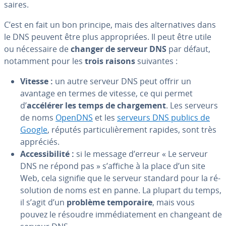
saires.
C’est en fait un bon principe, mais des al­ter­na­tives dans
le DNS peuvent être plus ap­pro­priées. Il peut être utile
ou né­ces­saire de
changer de serveur DNS
par défaut,
notamment pour les
trois raisons
suivantes :
Vitesse :
un autre serveur DNS peut offrir un
avantage en termes de vitesse, ce qui permet
d’
accélérer les temps de char­ge­ment
. Les serveurs
de noms
OpenDNS
et les
serveurs DNS publics de
Google
, réputés par­ti­cu­liè­re­ment rapides, sont très
appréciés.
Ac­ces­si­bi­lité :
si le message d’erreur « Le serveur
DNS ne répond pas » s’affiche à la place d’un site
Web, cela signifie que le serveur standard pour la ré­
so­lu­tion de noms est en panne. La plupart du temps,
il s’agit d’un
problème tem­po­raire
, mais vous
pouvez le résoudre im­mé­dia­te­ment en changeant de