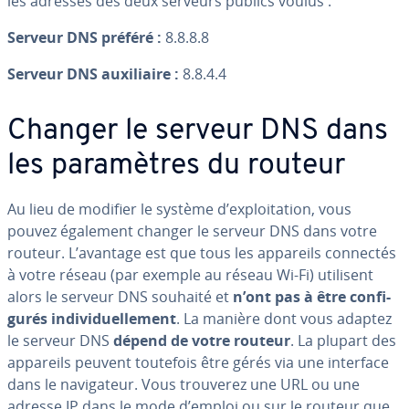
les adresses des deux serveurs publics voulus :
Serveur DNS préféré :
8.8.8.8
Serveur DNS auxi­liaire :
8.8.4.4
Changer le serveur DNS dans
les pa­ra­mètres du routeur
Au lieu de modifier le système d’ex­ploi­ta­tion, vous
pouvez également changer le serveur DNS dans votre
routeur. L’avantage est que tous les appareils connectés
à votre réseau (par exemple au réseau Wi-Fi) utilisent
alors le serveur DNS souhaité et
n’ont pas à être con­fi­
gu­rés in­di­vi­duel­le­ment
. La manière dont vous adaptez
le serveur DNS
dépend de votre routeur
. La plupart des
appareils peuvent toutefois être gérés via une interface
dans le na­vi­ga­teur. Vous trouverez une URL ou une
adresse IP dans le mode d’emploi ou sur le routeur que