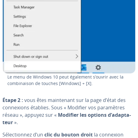
Le menu de Windows 10 peut également s’ouvrir avec la
com­bi­nai­son de touches [Windows] + [X].
Étape 2 :
vous êtes main­te­nant sur la page d’état des
con­nexions établies. Sous « Modifier vos pa­ra­mètres
réseau », appuyez sur «
Modifier les options d’adap­ta­
teur
».
Sé­lec­tion­nez d’un
clic du bouton droit
la connexion