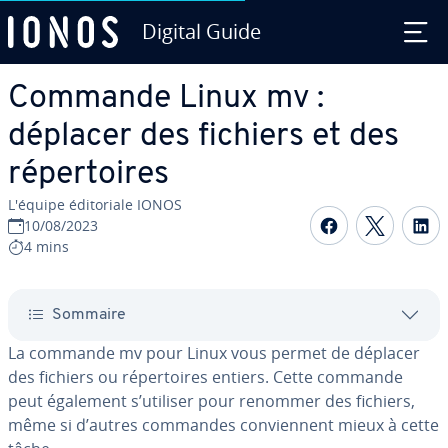
Digital Guide
Aller au contenu principal
Commande Linux mv :
déplacer des fichiers et des
ré­per­toires
L'équipe édi­to­riale IONOS
Partager s
Partag
P
10/08/2023
4 mins
Sommaire
La commande mv pour Linux vous permet de déplacer
des fichiers ou ré­per­toires entiers. Cette commande
peut également s’utiliser pour renommer des fichiers,
même si d’autres commandes con­vien­nent mieux à cette