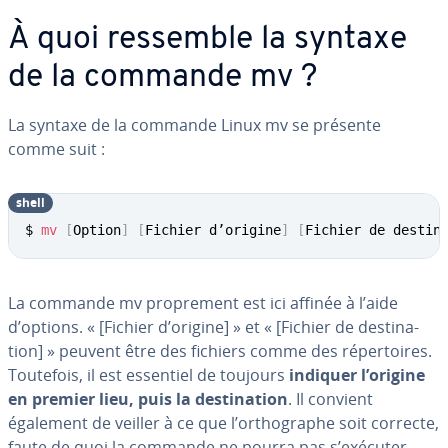
À quoi ressemble la syntaxe
de la commande mv ?
La syntaxe de la commande Linux mv se présente
comme suit :
shell
$ 
mv
[
Option
]
[
Fichier d’origine
]
[
Fichier de destin
La commande mv pro­pre­ment est ici affinée à l’aide
d’options. « [Fichier d’origine] » et « [Fichier de des­ti­na­
tion] » peuvent être des fichiers comme des ré­per­toires.
Toutefois, il est essentiel de toujours
indiquer l’origine
en premier lieu, puis la des­ti­na­tion
. Il convient
également de veiller à ce que l’or­tho­graphe soit correcte,
faute de quoi la commande ne pourra pas s’exécuter