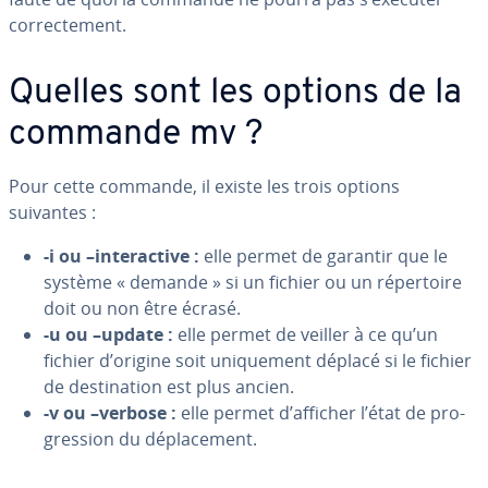
cor­rec­te­ment.
Quelles sont les options de la
commande mv ?
Pour cette commande, il existe les trois options
suivantes :
-i ou –in­te­rac­tive :
elle permet de garantir que le
système « demande » si un fichier ou un ré­per­toire
doit ou non être écrasé.
-u ou –update :
elle permet de veiller à ce qu’un
fichier d’origine soit uni­que­ment déplacé si le fichier
de des­ti­na­tion est plus ancien.
-v ou –verbose :
elle permet d’afficher l’état de pro­
gres­sion du dé­pla­ce­ment.