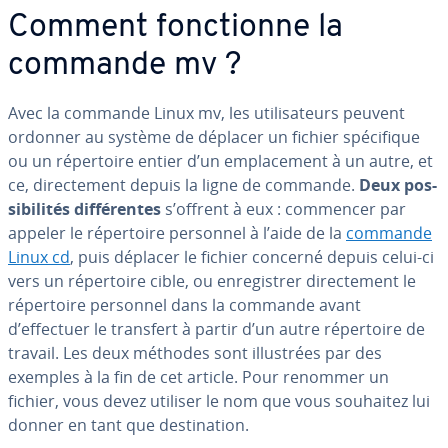
Comment fonc­tionne la
commande mv ?
Avec la commande Linux mv, les uti­li­sa­teurs peuvent
ordonner au système de déplacer un fichier spé­ci­fique
ou un ré­per­toire entier d’un em­pla­ce­ment à un autre, et
ce, di­rec­te­ment depuis la ligne de commande.
Deux pos­
si­bi­li­tés dif­fé­rentes
s’offrent à eux : commencer par
appeler le ré­per­toire personnel à l’aide de la
commande
Linux cd
, puis déplacer le fichier concerné depuis celui-ci
vers un ré­per­toire cible, ou en­re­gis­trer di­rec­te­ment le
ré­per­toire personnel dans la commande avant
d’effectuer le transfert à partir d’un autre ré­per­toire de
travail. Les deux méthodes sont il­lus­trées par des
exemples à la fin de cet article. Pour renommer un
fichier, vous devez utiliser le nom que vous souhaitez lui
donner en tant que des­ti­na­tion.