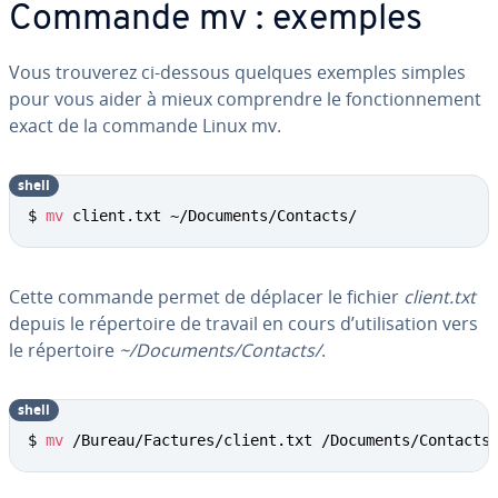
Commande mv : exemples
Vous trouverez ci-dessous quelques exemples simples
pour vous aider à mieux com­prendre le fonc­tion­ne­ment
exact de la commande Linux mv.
shell
$ 
mv
 client.txt ~/Documents/Contacts/
Cette commande permet de déplacer le fichier
client.txt
depuis le ré­per­toire de travail en cours d’uti­li­sa­tion vers
le ré­per­toire
~/Documents/Contacts/
.
shell
$ 
mv
 /Bureau/Factures/client.txt /Documents/Contacts