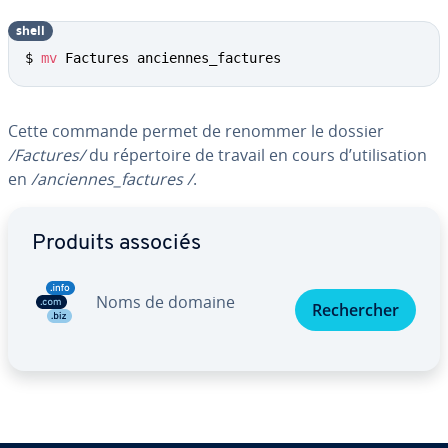
shell
$ 
mv
 Factures anciennes_factures
Cette commande permet de renommer le dossier
/Factures/
du ré­per­toire de travail en cours d’uti­li­sa­tion
en
/anciennes_factures /
.
Aller au menu principal
Produits associés
Noms de domaine
Re­cher­cher