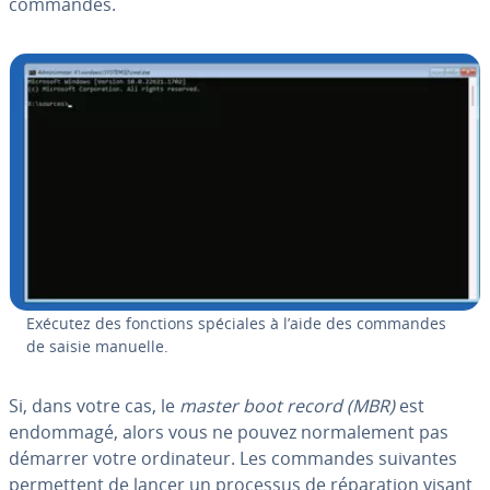
commandes.
Exécutez des fonctions spéciales à l’aide des commandes
de saisie manuelle.
Si, dans votre cas, le
master boot record (MBR)
est
endommagé, alors vous ne pouvez nor­ma­le­ment pas
démarrer votre or­di­na­teur. Les commandes suivantes
per­met­tent de lancer un processus de ré­pa­ra­tion visant