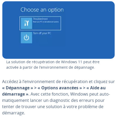
La solution de ré­cu­pé­ra­tion de Windows 11 peut être
activée à partir de l’en­vi­ron­ne­ment de dépannage.
Accédez à l’en­vi­ron­ne­ment de ré­cu­pé­ra­tion et cliquez sur
« Dépannage » > « Options avancées » > « Aide au
démarrage »
. Avec cette fonction, Windows peut au­to­
ma­ti­que­ment lancer un diag­nos­tic des erreurs pour
tenter de trouver une solution à votre problème de
démarrage.