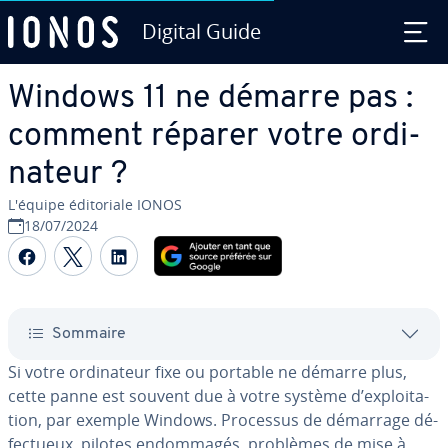
Digital Guide
Aller au contenu principal
Windows 11 ne démarre pas :
comment réparer votre or­di­
na­teur ?
L'équipe édi­to­riale IONOS
18/07/2024
Partager sur Facebook
Partager sur Twitter
Partager sur LinkedIn
Sommaire
Si votre or­di­na­teur fixe ou portable ne démarre plus,
cette panne est souvent due à votre système d’ex­ploi­ta­
tion, par exemple Windows. Processus de démarrage dé­
fec­tueux, pilotes en­dom­ma­gés, problèmes de mise à