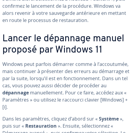
confirmez le lancement de la procédure. Windows va
alors revenir à votre sau­ve­garde an­té­rieure en mettant
en route le processus de res­tau­ra­tion.
Lancer le dépannage manuel
proposé par Windows 11
Windows peut parfois démarrer comme à l’ac­cou­tu­mée,
mais continuer à présenter des erreurs au démarrage et
par la suite, lorsqu’il est en fonc­tion­ne­ment. Dans un tel
cas, vous pouvez aussi décider de procéder au
dépannage
ma­nuel­le­ment. Pour ce faire, accédez aux «
Pa­ra­mètres » ou utilisez le raccourci clavier [Windows] +
[i].
Dans les pa­ra­mètres, cliquez d’abord sur «
Système
»,
puis sur «
Res­tau­ra­tion
». Ensuite, sé­lec­tion­nez «