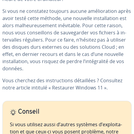
Si vous ne constatez toujours aucune amé­lio­ra­tion après
avoir testé cette méthode, une nouvelle ins­tal­la­tion est
alors mal­heu­reu­se­ment iné­vi­table. Pour cette raison,
nous vous con­seil­lons de sau­ve­gar­der vos fichiers à in­
ter­valles réguliers. Pour ce faire, n’hésitez pas à utiliser
des disques durs externes ou des solutions Cloud ; en
effet, en dernier recours et dans le cas d’une nouvelle
ins­tal­la­tion, vous risquez de perdre l’in­té­gra­lité de vos
données.
Vous cherchez des ins­truc­tions dé­tail­lées ? Consultez
notre article intitulé « Restaurer Windows 11 ».
Conseil
Si vous utilisez aussi d’autres systèmes d’ex­ploi­ta­
tion et que ceux-ci vous posent problème, notre