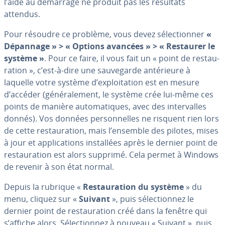
l’aide au démarrage ne produit pas les résultats
attendus.
Pour résoudre ce problème, vous devez sé­lec­tion­ner
«
Dépannage » > « Options avancées » > « Restaurer le
système »
. Pour ce faire, il vous fait un « point de res­tau­
ra­tion », c’est-à-dire une sau­ve­garde an­té­rieure à
laquelle votre système d’ex­ploi­ta­tion est en mesure
d’accéder (gé­né­ra­le­ment, le système crée lui-même ces
points de manière au­to­ma­tiques, avec des in­ter­valles
donnés). Vos données per­son­nelles ne risquent rien lors
de cette res­tau­ra­tion, mais l’ensemble des pilotes, mises
à jour et ap­pli­ca­tions ins­tal­lées après le dernier point de
res­tau­ra­tion est alors supprimé. Cela permet à Windows
de revenir à son état normal.
Depuis la rubrique «
Res­tau­ra­tion du système
» du
menu, cliquez sur «
Suivant
», puis sé­lec­tion­nez le
dernier point de res­tau­ra­tion créé dans la fenêtre qui
s’affiche alors. Sé­lec­tion­nez à nouveau « Suivant », puis