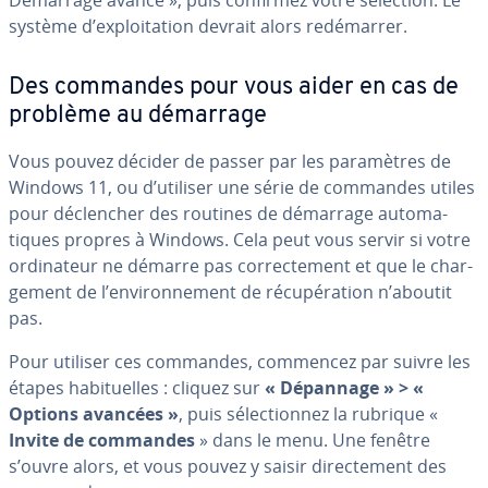
Démarrage avancé », puis confirmez votre sélection. Le
système d’ex­ploi­ta­tion devrait alors re­dé­mar­rer.
Des commandes pour vous aider en cas de
problème au démarrage
Vous pouvez décider de passer par les pa­ra­mètres de
Windows 11, ou d’utiliser une série de commandes utiles
pour dé­clen­cher des routines de démarrage au­to­ma­
tiques propres à Windows. Cela peut vous servir si votre
or­di­na­teur ne démarre pas cor­rec­te­ment et que le char­
ge­ment de l’en­vi­ron­ne­ment de ré­cu­pé­ra­tion n’aboutit
pas.
Pour utiliser ces commandes, commencez par suivre les
étapes ha­bi­tuelles : cliquez sur
« Dépannage » > «
Options avancées »
, puis sé­lec­tion­nez la rubrique «
Invite de commandes
» dans le menu. Une fenêtre
s’ouvre alors, et vous pouvez y saisir di­rec­te­ment des