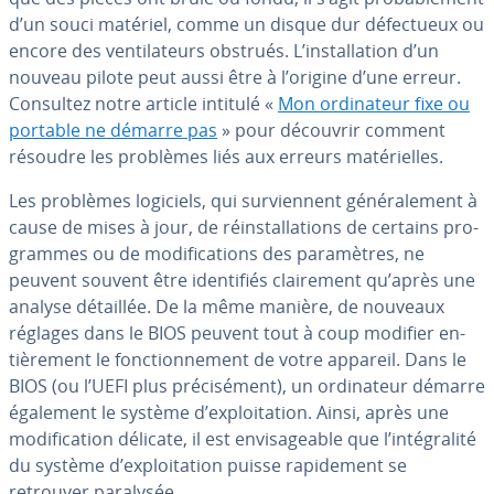
d’un souci matériel, comme un disque dur dé­fec­tueux ou
encore des ven­ti­la­teurs obstrués. L’ins­tal­la­tion d’un
nouveau pilote peut aussi être à l’origine d’une erreur.
Consultez notre article intitulé «
Mon or­di­na­teur fixe ou
portable ne démarre pas
» pour découvrir comment
résoudre les problèmes liés aux erreurs ma­té­rielles.
Les problèmes logiciels, qui sur­vien­nent gé­né­ra­le­ment à
cause de mises à jour, de réins­tal­la­tions de certains pro­
grammes ou de mo­di­fi­ca­tions des pa­ra­mètres, ne
peuvent souvent être iden­ti­fiés clai­re­ment qu’après une
analyse détaillée. De la même manière, de nouveaux
réglages dans le BIOS peuvent tout à coup modifier en­
tiè­re­ment le fonc­tion­ne­ment de votre appareil. Dans le
BIOS (ou l’UEFI plus pré­ci­sé­ment), un or­di­na­teur démarre
également le système d’ex­ploi­ta­tion. Ainsi, après une
mo­di­fi­ca­tion délicate, il est en­vi­sa­geable que l’in­té­gra­lité
du système d’ex­ploi­ta­tion puisse ra­pi­de­ment se
retrouver paralysée.