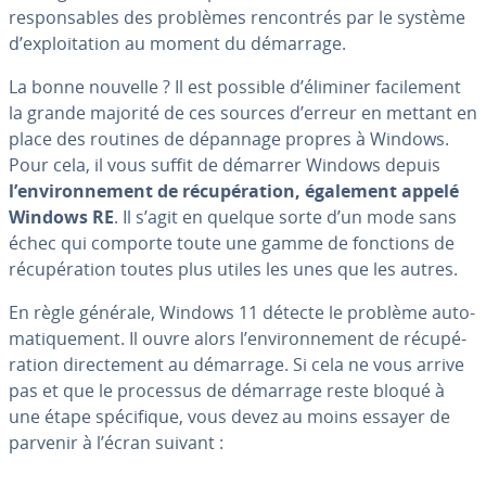
res­pon­sables des problèmes ren­con­trés par le système
d’ex­ploi­ta­tion au moment du démarrage.
La bonne nouvelle ? Il est possible d’éliminer fa­ci­le­ment
la grande majorité de ces sources d’erreur en mettant en
place des routines de dépannage propres à Windows.
Pour cela, il vous suffit de démarrer Windows depuis
l’en­vi­ron­ne­ment de ré­cu­pé­ra­tion, également appelé
Windows RE
. Il s’agit en quelque sorte d’un mode sans
échec qui comporte toute une gamme de fonctions de
ré­cu­pé­ra­tion toutes plus utiles les unes que les autres.
En règle générale, Windows 11 détecte le problème au­to­
ma­ti­que­ment. Il ouvre alors l’en­vi­ron­ne­ment de ré­cu­pé­
ra­tion di­rec­te­ment au démarrage. Si cela ne vous arrive
pas et que le processus de démarrage reste bloqué à
une étape spé­ci­fique, vous devez au moins essayer de
parvenir à l’écran suivant :