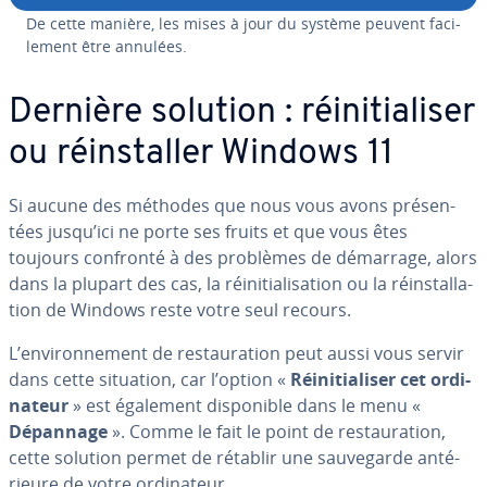
De cette manière, les mises à jour du système peuvent fa­ci­
le­ment être annulées.
Dernière solution : réi­ni­tia­li­ser
ou réins­tal­ler Windows 11
Si aucune des méthodes que nous vous avons pré­sen­
tées jusqu’ici ne porte ses fruits et que vous êtes
toujours confronté à des problèmes de démarrage, alors
dans la plupart des cas, la réi­ni­tia­li­sa­tion ou la réins­tal­la­
tion de Windows reste votre seul recours.
L’en­vi­ron­ne­ment de res­tau­ra­tion peut aussi vous servir
dans cette situation, car l’option «
Réi­ni­tia­li­ser cet or­di­
na­teur
» est également dis­po­nible dans le menu «
Dépannage
». Comme le fait le point de res­tau­ra­tion,
cette solution permet de rétablir une sau­ve­garde an­té­
rieure de votre or­di­na­teur.