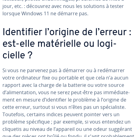
jour, etc. : découvrez avec nous les solutions à tester
lorsque Windows 11 ne démarre pas.
Iden­ti­fier l’origine de l’erreur :
est-elle ma­té­rielle ou lo­gi­
cielle ?
Si vous ne parvenez pas à démarrer ou à re­dé­mar­rer
votre or­di­na­teur fixe ou portable et que cela n’a aucun
rapport avec la charge de la batterie ou votre source
d’ali­men­ta­tion, vous ne serez peut-être pas im­mé­dia­te­
ment en mesure d’iden­ti­fier le problème à l’origine de
cette erreur, surtout si vous n’êtes pas un spé­cia­liste.
Toutefois, certains indices peuvent pointer vers un
problème spé­ci­fique ; par exemple, si vous entendez un
cliquetis au niveau de l’appareil ou une odeur suggérant
que des pièces ont brûlé ou fondu, il s’agit pro­ba­ble­ment