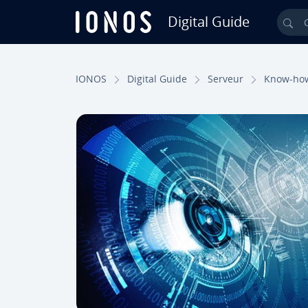
Digital Guide
Ch
Aller au contenu principal
IONOS
Digital Guide
Serveur
Know-ho