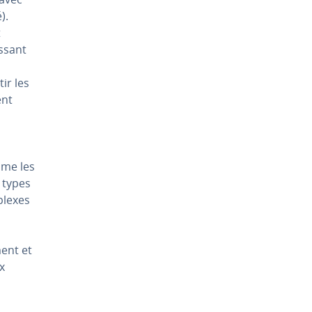
).
t
s­sant
tir les
ent
omme les
s types
plexes
ment et
x