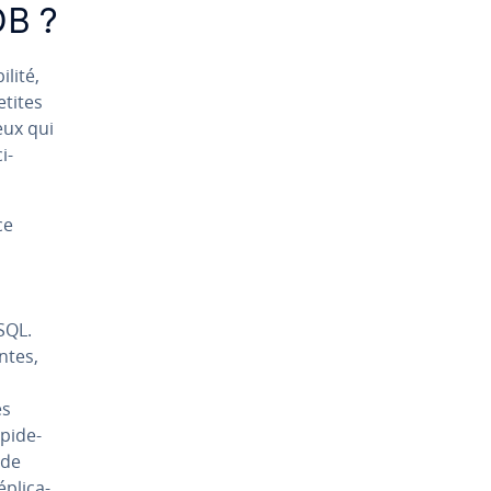
DB ?
lité,
etites
eux qui
i-
ce
SQL.
antes,
es
pi­de­
 de
pli­ca­