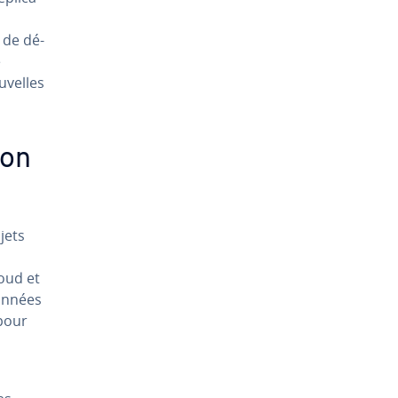
 de dé­
e
ouvelles
ion
ojets
oud et
onnées
pour