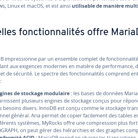
s, Linux et macOS, et est ainsi
uti­li­sable de manière mul­ti­
les fonc­tion­na­li­tés offre Mari
 im­pres­sionne par un ensemble complet de fonc­tion­na­li­t
ant aux exigences modernes en matière de per­for­mance, d
ité et de sécurité. Le spectre des fonc­tion­na­li­tés comprend en
:
gines de stockage modulaire
: les bases de données Mari
ur­nis­sent plusieurs engines de stockage conçus pour répon
s besoins divers. InnoDB est conçu comme le stockage tran­
on­nel général. Aria permet de copier fa­ci­le­ment des tables e
f­fé­rents systèmes, MyRocks offre une com­pres­sion plus fort
GRAPH, on peut gérer des hié­rar­chies et des graphes comp
n­for­mité ACID
: MariaDB prend en charge les tran­sac­tions