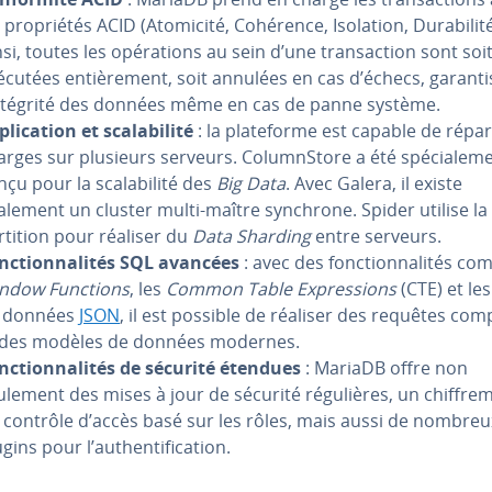
 pro­prié­tés ACID (Atomicité, Cohérence, Isolation, Du­ra­bi­lité
si, toutes les opé­ra­tions au sein d’une tran­sac­tion sont soi
écutées en­tiè­re­ment, soit annulées en cas d’échecs, ga­ran­ti
intégrité des données même en cas de panne système.
pli­ca­tion et sca­la­bi­lité
: la pla­te­forme est capable de répar
arges sur plusieurs serveurs. Co­lumnS­tore a été spé­cia­le­m
çu pour la sca­la­bi­lité des
Big Data
. Avec Galera, il existe
alement un cluster multi-maître synchrone. Spider utilise la
rtition pour réaliser du
Data Sharding
entre serveurs.
nc­tion­na­li­tés SQL avancées
: avec des fonc­tion­na­li­tés c
ndow Functions
, les
Common Table Ex­pres­sions
(CTE) et le
 données
JSON
, il est possible de réaliser des requêtes com
 des modèles de données modernes.
nc­tion­na­li­tés de sécurité étendues
: MariaDB offre non
ulement des mises à jour de sécurité ré­gu­lières, un chif­fre­
 contrôle d’accès basé sur les rôles, mais aussi de nombreu
gins pour l’au­then­ti­fi­ca­tion.