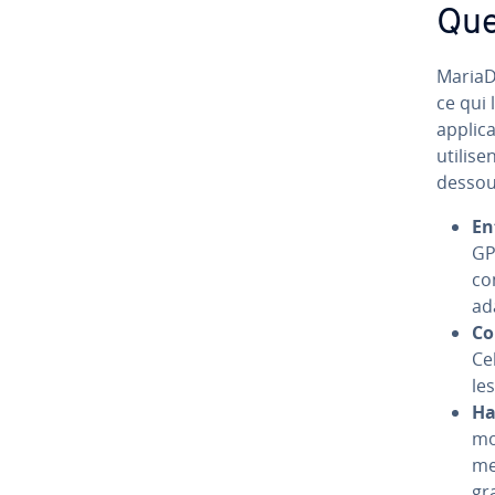
Que
MariaDB
ce qui 
ap­pli­
utilise
dessous
En
GP
co
ad
Co
Cel
le
Ha
mo
me
gra