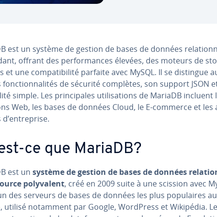
 est un système de gestion de bases de données re­la­tion­ne
dant, offrant des per­for­mances élevées, des moteurs de st
es et une com­pa­ti­bi­lité parfaite avec MySQL. Il se distingue a
 fonc­tion­na­li­tés de sécurité complètes, son support JSON e
i­lité simple. Les prin­ci­pales uti­li­sa­tions de MariaDB incluent 
tions Web, les bases de données Cloud, le E-commerce et les a
 d’en­tre­prise.
est-ce que MariaDB?
B est un
système de gestion de bases de données re­la­tion
urce po­ly­va­lent
, créé en 2009 suite à une scission avec M
’un des serveurs de bases de données les plus po­pu­laires au
 utilisé notamment par Google, WordPress et Wikipédia. Le 