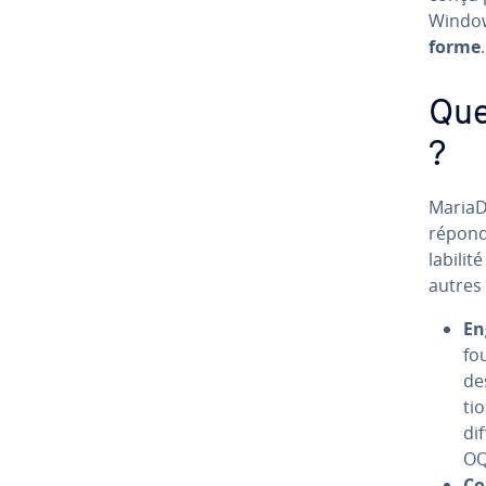
Window
forme
.
Quel
?
MariaDB
répond
la­bi­l
autres 
En
fo
de
ti
di
OQ
Co