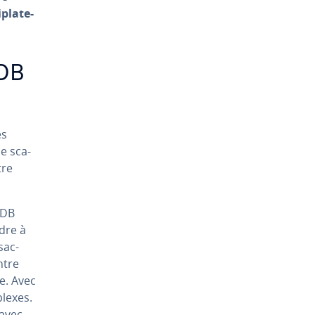
pla­te­
aDB
és
e sca­
tre
aDB
dre à
sac­
ntre
e. Avec
lexes.
 avec