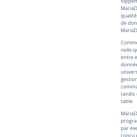
lop­pe­
MariaDB
qualité
de donn
MariaD
Comme
nelle q
entre e
donnée
univer
gestion
comma
tandis
table.
MariaD
pro­gra
par ex
conçu p