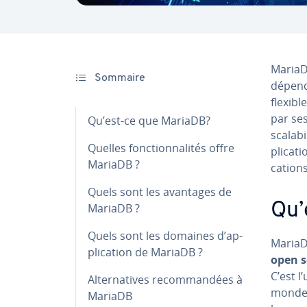
MariaDB
Sommaire
dé­pen­
flexibl
par ses
Qu’est-ce que MariaDB?
sca­la­b
Quelles fonc­tion­na­li­tés offre
pli­ca­
MariaDB ?
ca­tions
Quels sont les avantages de
Qu’
MariaDB ?
Quels sont les domaines d’ap­
MariaD
pli­ca­tion de MariaDB ?
open so
C’est l
Al­ter­na­tives re­com­man­dées à
monde,
MariaDB