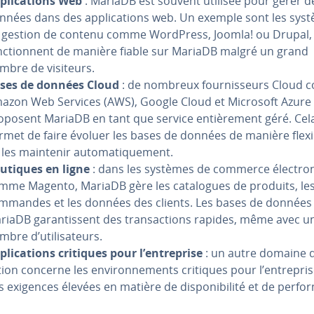
­pli­ca­tions Web
: MariaDB est souvent utilisée pour gérer d
nnées dans des ap­pli­ca­tions web. Un exemple sont les sys
 gestion de contenu comme WordPress, Joomla! ou Drupal,
nc­tion­nent de manière fiable sur MariaDB malgré un grand
mbre de visiteurs.
ses de données Cloud
: de nombreux four­nis­seurs Cloud
azon Web Services (AWS), Google Cloud et Microsoft Azure
oposent MariaDB en tant que service en­tiè­re­ment géré. Cel
rmet de faire évoluer les bases de données de manière flexi
 les maintenir au­to­ma­ti­que­ment.
utiques en ligne
: dans les systèmes de commerce élec­tro­
mme Magento, MariaDB gère les ca­ta­logues de produits, le
mmandes et les données des clients. Les bases de données
riaDB ga­ran­tis­sent des tran­sac­tions rapides, même avec 
bre d’uti­li­sa­teurs.
pli­ca­tions critiques pour l’en­tre­prise
: un autre domaine d’
tion concerne les en­vi­ron­ne­ments critiques pour l’en­tre­pri
s exigences élevées en matière de dis­po­ni­bi­lité et de per­fo