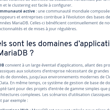
n et le clus­te­ring est facile à con­fi­gu­rer.
m­mu­nauté active
: une com­mu­nauté mondiale composée
­lop­peurs et en­tre­prises contribue à l’évolution des bases d
nnées MariaDB. Celles-ci bé­né­fi­cient con­ti­nuel­le­ment de n
c­tion­na­li­tés et de mises à jour ré­gu­lières.
ls sont les domaines d’ap­pli­ca­t
MariaDB ?
DB
convient à un large éventail d’ap­pli­ca­tions, allant des pr
s­siques aux solutions d’en­tre­prise né­ces­si­tant de grandes
tés de données, jusqu’aux en­vi­ron­ne­ments modernes de Cl
 Data. En même temps, ce système de gestion de base de d
apté tant pour des projets d’entrée de gamme simples que 
chi­tec­tures complexes. Les scénarios d’uti­li­sa­tion clas­siques
nt par exemple :