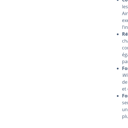
les
Ain
ex
l’
Ré­
ch
con
ég
pa
Fo
Wi
de
et
Fo
se
un
plu