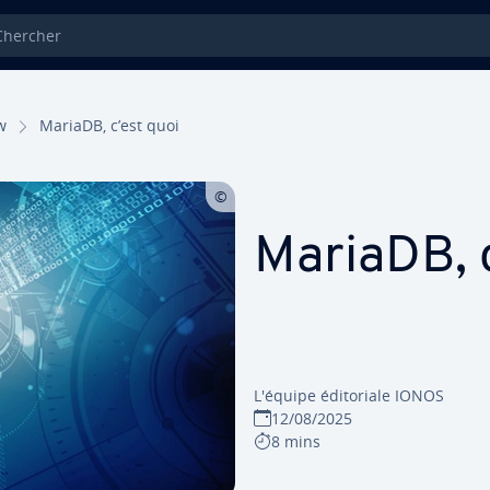
ercher
w
MariaDB, c’est quoi
MariaDB, c
L'équipe édi­to­riale IONOS
12/08/2025
8 mins