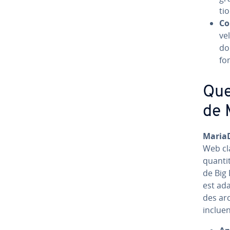
tio
Co
ve
do
fon
Que
de 
Maria
Web cla
quanti
de Big
est ad
des ar­
inclue