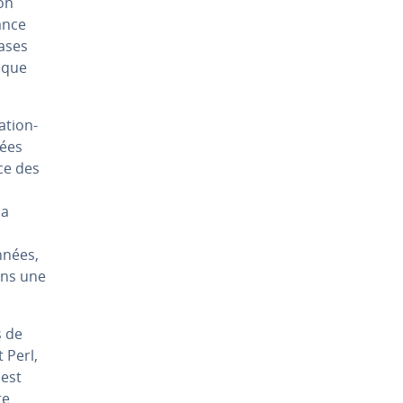
ion
rance
bases
e que
­tion­
iées
ace des
la
nnées,
ans une
s de
 Perl,
 est
re