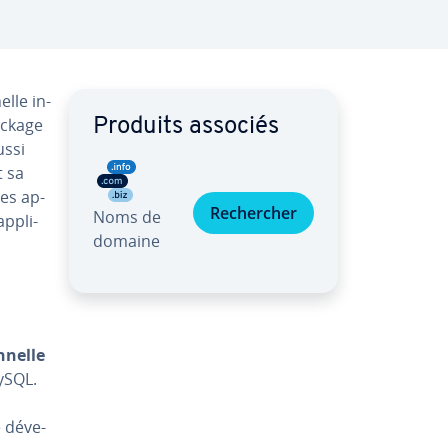
lle in­
ockage
Produits associés
ussi
t sa
les ap­
Re­cher­cher
Noms de
p­pli­
domaine
­nelle
ySQL.
dé­ve­