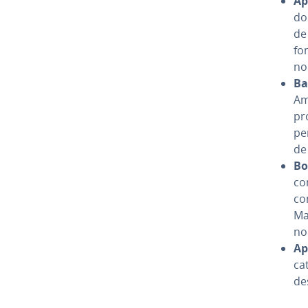
Ap
do
de
fo
no
Ba
Am
pr
pe
de
Bo
co
co
Ma
nom
Ap­
ca­
de