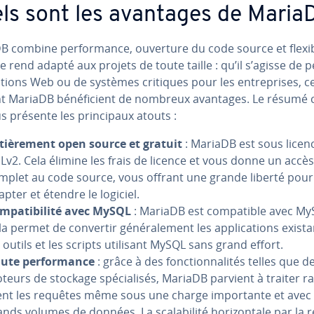
ls sont les avantages de Maria
 combine per­for­mance, ouverture du code source et flexi­bi­
le rend adapté aux projets de toute taille : qu’il s’agisse de p
ca­tions Web ou de systèmes critiques pour les en­tre­prises, c
nt MariaDB bé­né­fi­cient de nombreux avantages. Le résumé c
 présente les prin­ci­paux atouts :
­tiè­re­ment open source et gratuit
: MariaDB est sous licen
Lv2. Cela élimine les frais de licence et vous donne un accès
mplet au code source, vous offrant une grande liberté pour
apter et étendre le logiciel.
m­pa­ti­bi­lité avec MySQL
: MariaDB est com­pa­tible avec My
a permet de convertir gé­né­ra­le­ment les ap­pli­ca­tions exis­t
s outils et les scripts utilisant MySQL sans grand effort.
ute per­for­mance
: grâce à des fonc­tion­na­li­tés telles que d
teurs de stockage spé­cia­li­sés, MariaDB parvient à traiter ra­
nt les requêtes même sous une charge im­por­tante et avec
nds volumes de données. La sca­la­bi­lité ho­ri­zon­tale par la ré­