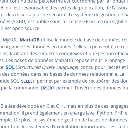
ment continu de la pla­te­forme est coordonné par la Fondat
, qui est res­pon­sable des cycles de pu­bli­ca­tion, de l’assu
 et des mises à jour de sécurité. Le système de gestion de 
ées (SGBD) est publié sous la licence GPLv2, ce qui signifi
B est open source.
 MySQL,
MariaDB
utilise le modèle de base de données re­la
ui organise les données en tables. Celles-ci peuvent être rel
lles, fa­ci­li­tant des requêtes complexes et une gestion effic
s. Les bases de données MariaDB reposent sur le langage
sel
SQL
(
Struc­tu­red Query Language
), conçu pour l’accès et 
 des données dans les bases de données re­la­tion­nelle. La
nde SQL
permet par exemple de récupérer des do
SELECT
 que la commande
permet d’insérer des données d
INSERT
B a été développé en C et C++, mais en plus de ces langage
m­ma­tion, il prend également en charge Java, Python, PHP et
emple. De plus, ce système de gestion de bases de données
our tous les systèmes d’ex­ploi­ta­tion im­por­tants, c’est-à-di