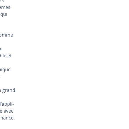
es
tèmes
 qui
 comme
a
ble et
nique
s
un grand
ap­pli­
se avec
r­mance.