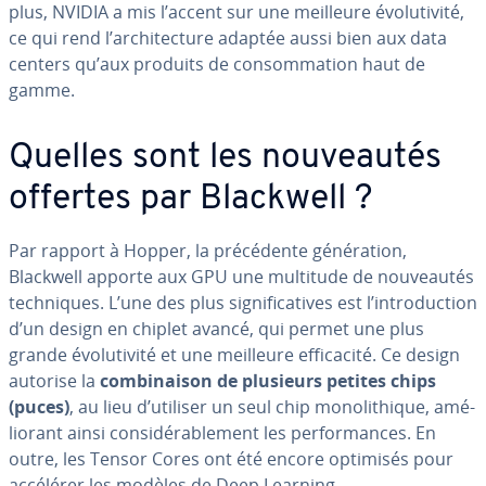
plus, NVIDIA a mis l’accent sur une meilleure évo­lu­ti­vité,
ce qui rend l’ar­chi­tec­ture adaptée aussi bien aux data
centers qu’aux produits de con­som­ma­tion haut de
gamme.
Quelles sont les nou­veau­tés
offertes par Blackwell ?
Par rapport à Hopper, la pré­cé­dente gé­né­ra­tion,
Blackwell apporte aux GPU une multitude de nou­veau­tés
tech­niques. L’une des plus sig­ni­fi­ca­tives est l’in­tro­duc­tion
d’un design en chiplet avancé, qui permet une plus
grande évo­lu­ti­vité et une meilleure ef­fi­ca­cité. Ce design
autorise la
com­bi­nai­son de plusieurs petites chips
(puces)
, au lieu d’utiliser un seul chip mo­no­li­thique, amé­
lio­rant ainsi con­si­dé­ra­ble­ment les per­for­mances. En
outre, les Tensor Cores ont été encore optimisés pour
accélérer les modèles de Deep Learning.