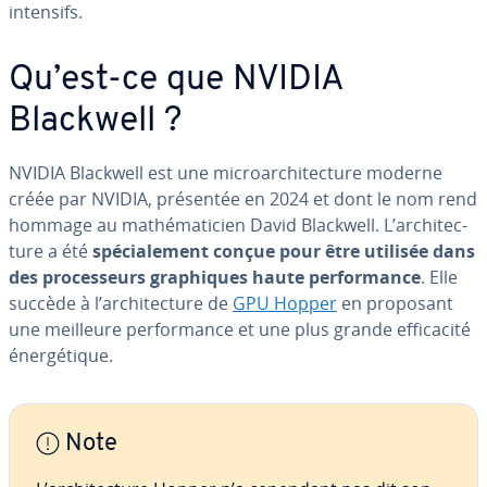
intensifs.
Qu’est-ce que NVIDIA
Blackwell ?
NVIDIA Blackwell est une mi­croar­chi­tec­ture moderne
créée par NVIDIA, présentée en 2024 et dont le nom rend
hommage au ma­thé­ma­ti­cien David Blackwell. L’ar­chi­tec­
ture a été
spé­cia­le­ment conçue pour être utilisée dans
des pro­ces­seurs gra­phiques haute per­for­mance
. Elle
succède à l’ar­chi­tec­ture de
GPU Hopper
en proposant
une meilleure per­for­mance et une plus grande ef­fi­ca­cité
éner­gé­tique.
Note