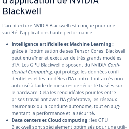
d’ap­pli­ca­tion de NVIDIA
Blackwell
L’ar­chi­tec­ture NVIDIA Blackwell est conçue pour une
variété d’ap­pli­ca­tions haute per­for­mance :
In­tel­li­gence ar­ti­fi­cielle et Machine Learning :
grâce à l’op­ti­mi­sa­tion de ses Tensor Cores, Blackwell
peut entraîner et exécuter de très grands modèles
d’IA. Les GPU Blackwell disposent du NVIDIA
Con­fi­
den­tial Computing
, qui protège les données con­fi­
den­tielles et les modèles d’IA contre tout accès non
autorisé à l’aide de mesures de sécurité basées sur
le hardware. Cela les rend idéales pour les en­tre­
prises tra­vail­lant avec l’IA gé­né­ra­tive, les réseaux
neuronaux ou la conduite autonome, tout en aug­
men­tant la per­for­mance et la sécurité.
Data centers et Cloud computing :
les GPU
Blackwell sont spé­cia­le­ment optimisés pour une uti­li­