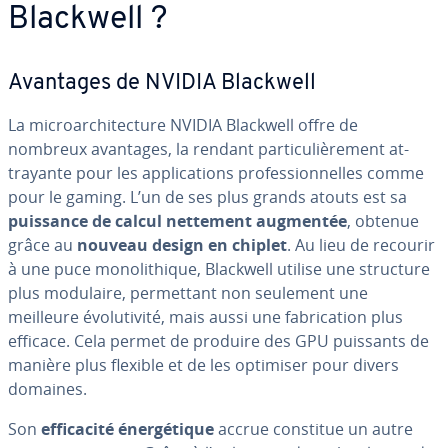
Blackwell ?
Avantages de NVIDIA Blackwell
La mi­croar­chi­tec­ture NVIDIA Blackwell offre de
nombreux avantages, la rendant par­ti­cu­liè­re­ment at­
trayante pour les ap­pli­ca­tions pro­fes­sion­nelles comme
pour le gaming. L’un de ses plus grands atouts est sa
puissance de calcul nettement augmentée
, obtenue
grâce au
nouveau design en chiplet
. Au lieu de recourir
à une puce mo­no­li­thique, Blackwell utilise une structure
plus modulaire, per­met­tant non seulement une
meilleure évo­lu­ti­vité, mais aussi une fa­bri­ca­tion plus
efficace. Cela permet de produire des GPU puissants de
manière plus flexible et de les optimiser pour divers
domaines.
Son
ef­fi­ca­cité éner­gé­tique
accrue constitue un autre