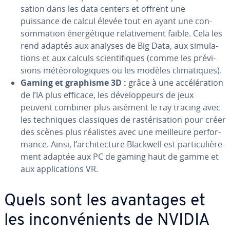
sa­tion dans les data centers et offrent une
puissance de calcul élevée tout en ayant une con­
som­ma­tion éner­gé­tique re­la­ti­ve­ment faible. Cela les
rend adaptés aux analyses de Big Data, aux si­mu­la­
tions et aux calculs scien­ti­fiques (comme les pré­vi­
sions mé­téo­ro­lo­giques ou les modèles cli­ma­tiques).
Gaming et graphisme 3D :
grâce à une ac­cé­lé­ra­tion
de l’IA plus efficace, les dé­ve­lop­peurs de jeux
peuvent combiner plus aisément le ray tracing avec
les tech­niques clas­siques de ras­té­ri­sa­tion pour créer
des scènes plus réalistes avec une meilleure per­for­
mance. Ainsi, l’ar­chi­tec­ture Blackwell est par­ti­cu­liè­re­
ment adaptée aux PC de gaming haut de gamme et
aux ap­pli­ca­tions VR.
Quels sont les avantages et
les in­con­vé­nients de NVIDIA