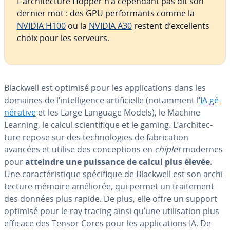
L’ar­chi­tec­ture Hopper n’a cependant pas dit son
dernier mot : des GPU per­for­mants comme la
NVIDIA H100
ou la
NVIDIA A30
restent d’ex­cel­lents
choix pour les serveurs.
Blackwell est optimisé pour les ap­pli­ca­tions dans les
domaines de l’in­tel­li­gence ar­ti­fi­cielle (notamment l’
IA gé­
né­ra­tive
et les Large Language Models), le Machine
Learning, le calcul scien­ti­fique et le gaming. L’ar­chi­tec­
ture repose sur des tech­no­lo­gies de fa­bri­ca­tion
avancées et utilise des con­cep­tions en
chiplet
modernes
pour
atteindre une puissance de calcul plus élevée
.
Une ca­rac­té­ris­tique spé­ci­fique de Blackwell est son ar­chi­
tec­ture mémoire améliorée, qui permet un trai­te­ment
des données plus rapide. De plus, elle offre un support
optimisé pour le ray tracing ainsi qu’une uti­li­sa­tion plus
efficace des Tensor Cores pour les ap­pli­ca­tions IA. De