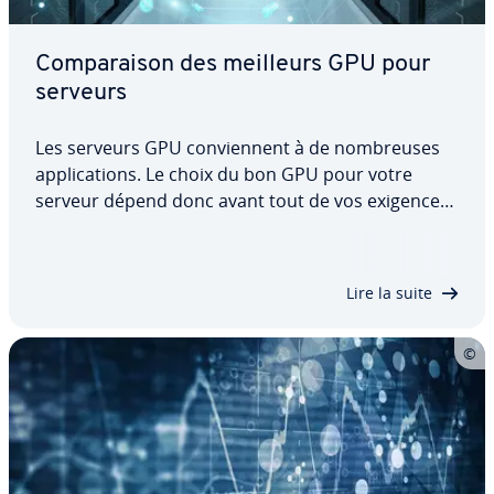
Com­pa­rai­son des meilleurs GPU pour
serveurs
Les serveurs GPU con­vien­nent à de nom­breuses
ap­pli­ca­tions. Le choix du bon GPU pour votre
serveur dépend donc avant tout de vos exigences.
Découvrez notre com­pa­rai­son des derniers GPU
NVIDIA H100 et A30 avec les Intel Gaudi 2 et Gaudi
3. Nous exa­mi­ne­rons en détail leurs…
Lire la suite