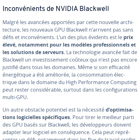
In­con­vé­nients de NVIDIA Blackwell
Malgré les avancées apportées par cette nouvelle ar­chi­
tec­ture, les nouveaux GPU Blackwell n’arrivent pas sans
défis et in­con­vé­nients. L’un des plus évidents est le
prix
élevé, notamment pour les modèles pro­fes­sion­nels et
les solutions de serveurs
. La tech­no­lo­gie avancée fait de
Blackwell un in­ves­tis­se­ment coûteux qui n’est pas encore
justifié dans tous les domaines. Même si son ef­fi­ca­cité
éner­gé­tique a été améliorée, la con­som­ma­tion élec­
trique dans le domaine du High Per­for­mance Computing
peut rester con­si­dé­rable, surtout dans les con­fi­gu­ra­tions
multi-GPU.
Un autre obstacle potentiel est la nécessité
d’op­ti­mi­sa­
tions lo­gi­cielles spé­ci­fiques
. Pour tirer le meilleur parti
des GPU basés sur Blackwell, les dé­ve­lop­peurs doivent
adapter leur logiciel en con­sé­quence. Cela peut re­pré­
sen­ter un défi, notamment dans les flux de travail pro­fes­