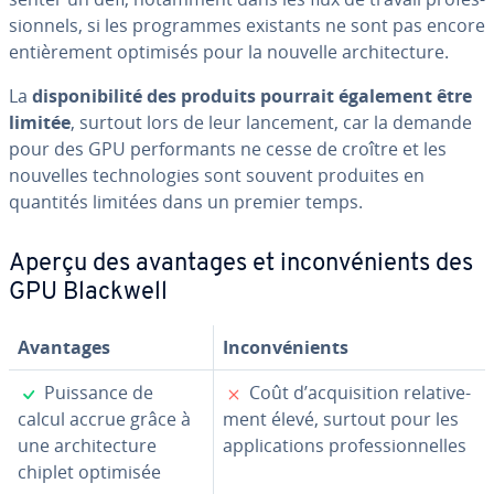
sion­nels, si les pro­grammes existants ne sont pas encore
en­tiè­re­ment optimisés pour la nouvelle ar­chi­tec­ture.
La
dis­po­ni­bi­lité des produits pourrait également être
limitée
, surtout lors de leur lancement, car la demande
pour des GPU per­for­mants ne cesse de croître et les
nouvelles tech­no­lo­gies sont souvent produites en
quantités limitées dans un premier temps.
Aperçu des avantages et in­con­vé­nients des
GPU Blackwell
Avantages
In­con­vé­nients
✓
✗
Puissance de
Coût d’ac­qui­si­tion re­la­ti­ve­
calcul accrue grâce à
ment élevé, surtout pour les
une ar­chi­tec­ture
ap­pli­ca­tions pro­fes­sion­nelles
chiplet optimisée