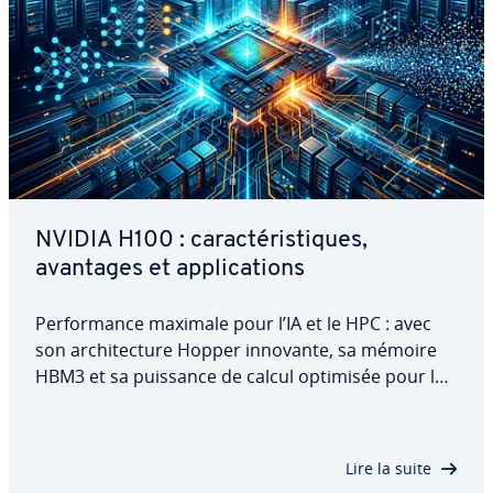
NVIDIA H100 : ca­rac­té­ris­tiques,
avantages et ap­pli­ca­tions
Per­for­mance maximale pour l’IA et le HPC : avec
son ar­chi­tec­ture Hopper innovante, sa mémoire
HBM3 et sa puissance de calcul optimisée pour le
calcul accéléré, le NVIDIA H100 établit de nouveaux
standards pour les GPU. Découvrez dans cet
article les points forts du H100, ses…
Lire la suite