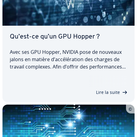
Qu’est-ce qu’un GPU Hopper ?
Avec ses GPU Hopper, NVIDIA pose de nouveaux
jalons en matière d’ac­cé­lé­ra­tion des charges de
travail complexes. Afin d’offrir des per­for­mances
maximales pour les ap­pli­ca­tions IA et HPC, la
dernière gé­né­ra­tion de GPU a été dotée d’une
série d’in­no­va­tions majeures ! Découvrez ce…
Lire la suite