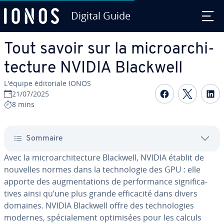
Digital Guide
Aller au contenu principal
Tout savoir sur la mi­croar­chi­
tec­ture NVIDIA Blackwell
L'équipe édi­to­riale IONOS
Partager s
Partag
P
21/07/2025
8 mins
Sommaire
Avec la mi­croar­chi­tec­ture Blackwell, NVIDIA établit de
nouvelles normes dans la tech­no­lo­gie des GPU : elle
apporte des aug­men­ta­tions de per­for­mance sig­ni­fi­ca­
tives ainsi qu’une plus grande ef­fi­ca­cité dans divers
domaines. NVIDIA Blackwell offre des tech­no­lo­gies
modernes, spé­cia­le­ment op­ti­mi­sées pour les calculs