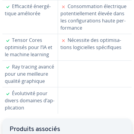
✓
✗
Ef­fi­ca­cité éner­gé­
Con­som­ma­tion élec­trique
tique améliorée
po­ten­tiel­le­ment élevée dans
les con­fi­gu­ra­tions haute per­
for­mance
✓
✗
Tensor Cores
Nécessite des op­ti­mi­sa­
optimisés pour l’IA et
tions lo­gi­cielles spé­ci­fiques
le machine learning
✓
Ray tracing avancé
pour une meilleure
qualité graphique
✓
Évo­lu­ti­vité pour
divers domaines d’ap­
pli­ca­tion
Aller au menu principal
Produits associés