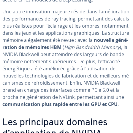
Une autre in­no­va­tion majeure réside dans l’amé­lio­ra­tion
des per­for­mances de ray tracing, per­met­tant des calculs
plus réalistes pour l’éclairage et les ombres, notamment
dans les jeux et les ap­pli­ca­tions gra­phiques. La structure
mémoire a également été revue : avec la
nouvelle gé­né­
ra­tion de mémoires HBM
(
High Bandwidth Memory
), la
NVIDIA Blackwell peut atteindre des largeurs de bande
mémoire nettement su­pé­rieures. De plus, l’ef­fi­ca­cité
éner­gé­tique a été améliorée grâce à l’uti­li­sa­tion de
nouvelles tech­no­lo­gies de fa­bri­ca­tion et de meilleurs mé­
ca­nismes de re­froi­dis­se­ment. Enfin, NVIDIA Blackwell
prend en charge des in­ter­faces comme PCIe 5.0 et la
prochaine gé­né­ra­tion de NVLink, per­met­tant ainsi une
com­mu­ni­ca­tion plus rapide entre les GPU et CPU
.
Les prin­ci­paux domaines