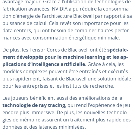
avantage majeur. Grâce à l’uti­li­sa­tion de tech­no­lo­gies de
fa­bri­ca­tion avancées, NVIDIA a pu réduire la con­som­ma­
tion d’énergie de l’ar­chi­tec­ture Blackwell par rapport à sa
puissance de calcul. Cela revêt son im­por­tance pour les
data centers, qui ont besoin de combiner hautes per­for­
mances avec con­som­ma­tion éner­gé­tique minimale.
De plus, les Tensor Cores de Blackwell ont été
spé­cia­le­
ment dé­ve­lop­pés pour le machine learning et les ap­
pli­ca­tions d’in­tel­li­gence ar­ti­fi­cielle
. Grâce à cela, les
modèles complexes peuvent être entraînés et exécutés
plus ra­pi­de­ment, faisant de Blackwell une solution idéale
pour les en­tre­prises et les instituts de recherche.
Les joueurs bé­né­fi­cient aussi des amé­lio­ra­tions de la
tech­no­lo­gie de ray tracing
, qui rend l’ex­pé­rience de jeu
encore plus immersive. De plus, les nouvelles tech­no­lo­
gies de mémoire assurent un trai­te­ment plus rapide des
données et des latences mi­ni­mi­sées.