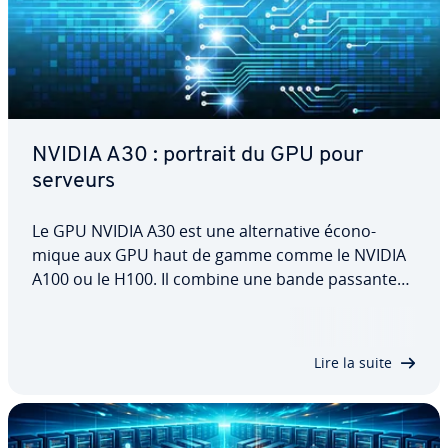
NVIDIA A30 : portrait du GPU pour
serveurs
Le GPU NVIDIA A30 est une al­ter­na­tive éco­no­
mique aux GPU haut de gamme comme le NVIDIA
A100 ou le H100. Il combine une bande passante
mémoire rapide avec une ef­fi­ca­cité éner­gé­tique
élevée. Découvrez comment l’A30 se comporte en
termes de per­for­mances, ses avantages et…
Lire la suite