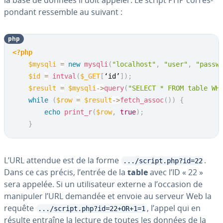
la base de données il doit appeler. Le script PHP cor­res­
pon­dant ressemble au suivant :
php
<?php
$mysqli
=
new
mysqli
(
"localhost"
,
"user"
,
"passw
$id
=
intval
(
$_GET
[
‘id’
]
)
;
$result
=
$mysqli
->
query
(
"SELECT * FROM table WH
while
(
$row
=
$result
->
fetch_assoc
(
)
)
{
echo
print_r
(
$row
,
true
)
;
}
L’URL attendue est de la forme
.
.../script.php?id=22
Dans ce cas précis, l’entrée de la
table
avec l’ID « 22 »
sera appelée. Si un uti­li­sa­teur externe a l’occasion de
manipuler l’URL demandée et envoie au serveur Web la
requête
, l’appel qui en
.../script.php?id=22+OR+1=1
résulte entraîne la lecture de toutes les données de la