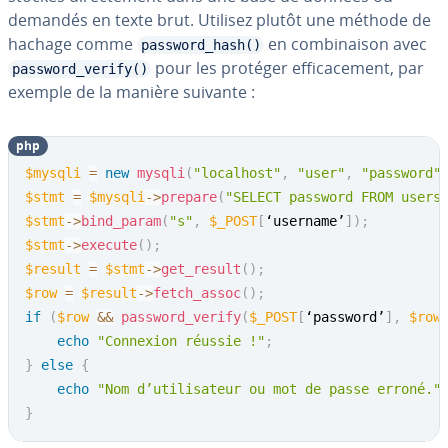
demandés en texte brut. Utilisez plutôt une méthode de
hachage comme
en com­bi­nai­son avec
password_hash()
pour les protéger ef­fi­ca­ce­ment, par
password_verify()
exemple de la manière suivante :
php
$mysqli
=
new
mysqli
(
"localhost"
,
"user"
,
"password"
$stmt
=
$mysqli
->
prepare
(
"SELECT password FROM users
$stmt
->
bind_param
(
"s"
,
$_POST
[
‘username’
]
)
;
$stmt
->
execute
(
)
;
$result
=
$stmt
->
get_result
(
)
;
$row
=
$result
->
fetch_assoc
(
)
;
if
(
$row
&&
password_verify
(
$_POST
[
‘password’
]
,
$row
echo
"Connexion réussie !"
;
}
else
{
echo
"Nom d’utilisateur ou mot de passe erroné."
}