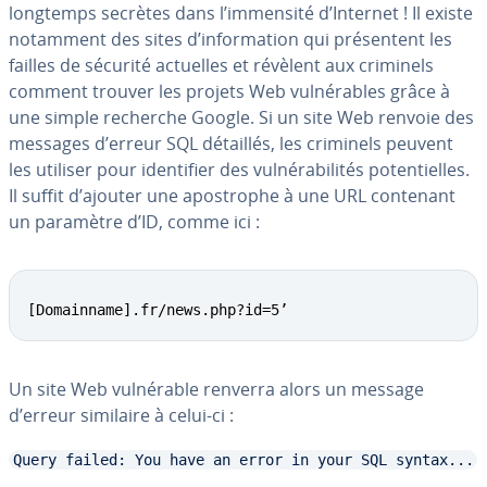
longtemps secrètes dans l’immensité d’Internet ! Il existe
notamment des sites d’in­for­ma­tion qui pré­sen­tent les
failles de sécurité actuelles et révèlent aux criminels
comment trouver les projets Web vul­né­rables grâce à
une simple recherche Google. Si un site Web renvoie des
messages d’erreur SQL détaillés, les criminels peuvent
les utiliser pour iden­ti­fier des vul­né­ra­bi­li­tés po­ten­tielles.
Il suffit d’ajouter une apos­trophe à une URL contenant
un paramètre d’ID, comme ici :
[Domainname].fr/news.php?id=5’
Un site Web vul­né­rable renverra alors un message
d’erreur similaire à celui-ci :
Query failed: You have an error in your SQL syntax...