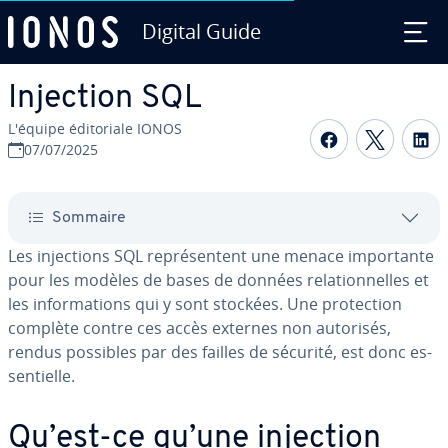
Digital Guide
Aller au contenu principal
Injection SQL
L'équipe édi­to­riale IONOS
Partager s
Partag
P
07/07/2025
Sommaire
Les in­jec­tions SQL re­pré­sen­tent une menace im­por­tante
pour les modèles de bases de données re­la­tion­nelles et
les in­for­ma­tions qui y sont stockées. Une pro­tec­tion
complète contre ces accès externes non autorisés,
rendus possibles par des failles de sécurité, est donc es­
sen­tielle.
Qu’est-ce qu’une injection