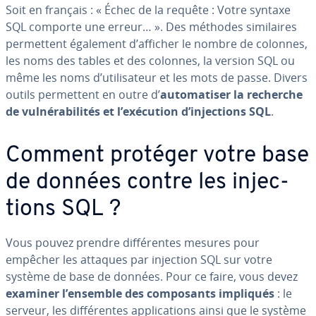
Soit en français : « Échec de la requête : Votre syntaxe
SQL comporte une erreur… ». Des méthodes si­mi­laires
per­met­tent également d’afficher le nombre de colonnes,
les noms des tables et des colonnes, la version SQL ou
même les noms d’uti­li­sa­teur et les mots de passe. Divers
outils per­met­tent en outre d’
au­to­ma­ti­ser la recherche
de vul­né­ra­bi­li­tés et l’exécution d’in­jec­tions SQL
.
Comment protéger votre base
de données contre les in­jec­
tions SQL ?
Vous pouvez prendre dif­fé­rentes mesures pour
empêcher les attaques par injection SQL sur votre
système de base de données. Pour ce faire, vous devez
examiner l’ensemble des com­po­sants impliqués
: le
serveur, les dif­fé­rentes ap­pli­ca­tions ainsi que le système