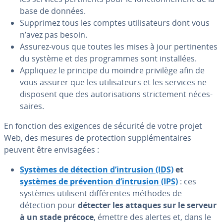
base de données.
Supprimez tous les comptes uti­li­sa­teurs dont vous
n’avez pas besoin.
Assurez-vous que toutes les mises à jour per­ti­nentes
du système et des pro­grammes sont ins­tal­lées.
Appliquez le principe du moindre privilège afin de
vous assurer que les uti­li­sa­teurs et les services ne
disposent que des au­to­ri­sa­tions stric­te­ment né­ces­
saires.
En fonction des exigences de sécurité de votre projet
Web, des mesures de pro­tec­tion sup­plé­men­taires
peuvent être en­vi­sa­gées :
Systèmes de détection d’intrusion (IDS)
et
systèmes de pré­ven­tion d’intrusion (IPS)
: ces
systèmes utilisent dif­fé­rentes méthodes de
détection pour
détecter les attaques sur le serveur
à un stade précoce
, émettre des alertes et, dans le