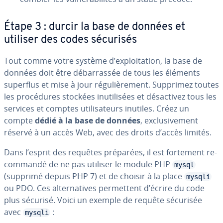
Étape 3 : durcir la base de données et
utiliser des codes sécurisés
Tout comme votre système d’ex­ploi­ta­tion, la base de
données doit être dé­bar­ras­sée de tous les éléments
superflus et mise à jour ré­gu­liè­re­ment. Supprimez toutes
les pro­cé­dures stockées inu­ti­li­sées et dé­sac­ti­vez tous les
services et comptes uti­li­sa­teurs inutiles. Créez un
compte
dédié à la base de données
, ex­clu­si­ve­ment
réservé à un accès Web, avec des droits d’accès limités.
Dans l’esprit des requêtes préparées, il est fortement re­
com­mandé de ne pas utiliser le module PHP
mysql
(supprimé depuis PHP 7) et de choisir à la place
mysqli
ou PDO. Ces al­ter­na­tives per­met­tent d’écrire du code
plus sécurisé. Voici un exemple de requête sécurisée
avec
:
mysqli