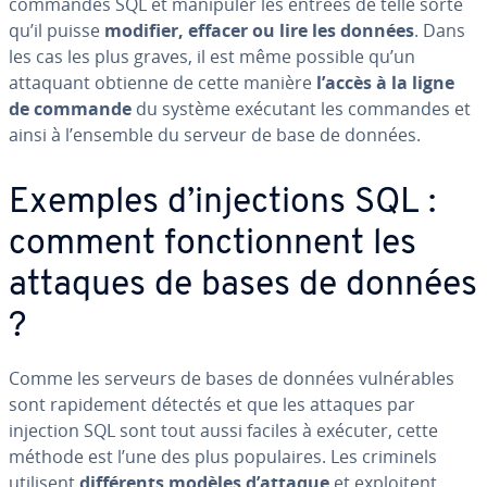
commandes SQL et manipuler les entrées de telle sorte
qu’il puisse
modifier, effacer ou lire les données
. Dans
les cas les plus graves, il est même possible qu’un
attaquant obtienne de cette manière
l’accès à la ligne
de commande
du système exécutant les commandes et
ainsi à l’ensemble du serveur de base de données.
Exemples d’in­jec­tions SQL :
comment fonc­tion­nent les
attaques de bases de données
?
Comme les serveurs de bases de données vul­né­rables
sont ra­pi­de­ment détectés et que les attaques par
injection SQL sont tout aussi faciles à exécuter, cette
méthode est l’une des plus po­pu­laires. Les criminels
utilisent
dif­fé­rents modèles d’attaque
et ex­ploi­tent