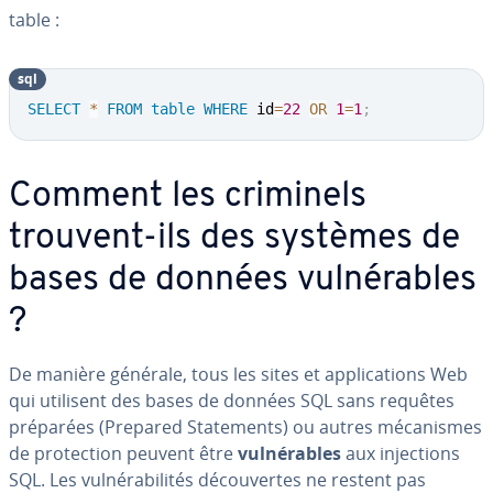
table :
sql
SELECT
*
FROM
table
WHERE
 id
=
22
OR
1
=
1
;
Comment les criminels
trouvent-ils des systèmes de
bases de données vul­né­rables
?
De manière générale, tous les sites et ap­pli­ca­tions Web
qui utilisent des bases de données SQL sans requêtes
préparées (Prepared Sta­te­ments) ou autres mé­ca­nismes
de pro­tec­tion peuvent être
vul­né­rables
aux in­jec­tions
SQL. Les vul­né­ra­bi­li­tés dé­cou­vertes ne restent pas