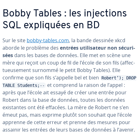
Bobby Tables : les in­jec­tions
SQL ex­pli­quées en BD
Sur le site
bobby-tables.com
, la bande dessinée xkcd
aborde le problème des
entrées uti­li­sa­teur non sé­cu­ri­
sées
dans les bases de données. Elle met en scène une
mère qui reçoit un coup de fil de l’école de son fils (af­fec­
tueu­se­ment surnommé le petit Bobby Tables). Elle
confirme que son fils s’appelle bel et bien
Robert’); DROP
et comprend la raison de l’appel :
TABLE Students;--
après que l’école ait essayé de créer une entrée pour
Robert dans la base de données, toutes les données
exis­tantes ont été effacées. La mère de Robert ne s’en
émeut pas, mais exprime plutôt son souhait que l’école
apprenne de cette erreur et prenne des mesures pour
assainir les entrées de leurs bases de données à l’avenir.