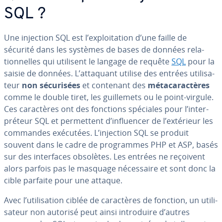
SQL ?
Une injection SQL est l’ex­ploi­ta­tion d’une faille de
sécurité dans les systèmes de bases de données re­la­
tion­nelles qui utilisent le langage de requête
SQL
pour la
saisie de données. L’attaquant utilise des entrées uti­li­sa­
teur
non sé­cu­ri­sées
et contenant des
mé­ta­ca­rac­tères
comme le double tiret, les guil­le­mets ou le point-virgule.
Ces ca­rac­tères ont des fonctions spéciales pour l’in­ter­
pré­teur SQL et per­met­tent d’in­fluen­cer de l’extérieur les
commandes exécutées. L’injection SQL se produit
souvent dans le cadre de pro­grammes PHP et ASP, basés
sur des in­ter­faces obsolètes. Les entrées ne reçoivent
alors parfois pas le masquage né­ces­saire et sont donc la
cible parfaite pour une attaque.
Avec l’uti­li­sa­tion ciblée de ca­rac­tères de fonction, un uti­li­
sa­teur non autorisé peut ainsi in­tro­duire d’autres