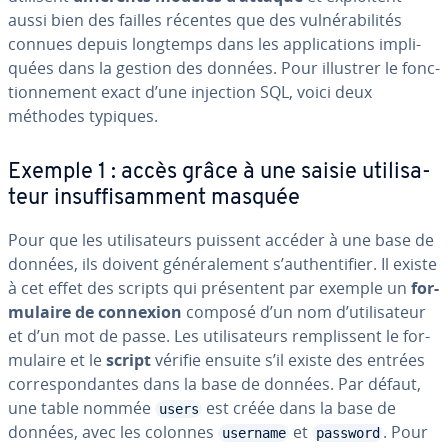
aussi bien des failles récentes que des vul­né­ra­bi­li­tés
connues depuis longtemps dans les ap­pli­ca­tions im­pli­
quées dans la gestion des données. Pour illustrer le fonc­
tion­ne­ment exact d’une injection SQL, voici deux
méthodes typiques.
Exemple 1 : accès grâce à une saisie uti­li­sa­
teur in­suf­fi­sam­ment masquée
Pour que les uti­li­sa­teurs puissent accéder à une base de
données, ils doivent gé­né­ra­le­ment s’au­then­ti­fier. Il existe
à cet effet des scripts qui pré­sen­tent par exemple un
for­
mu­laire de connexion
composé d’un nom d’uti­li­sa­teur
et d’un mot de passe. Les uti­li­sa­teurs rem­plis­sent le for­
mu­laire et le
script
vérifie ensuite s’il existe des entrées
cor­res­pon­dantes dans la base de données. Par défaut,
une table nommée
est créée dans la base de
users
données, avec les colonnes
et
. Pour
username
password