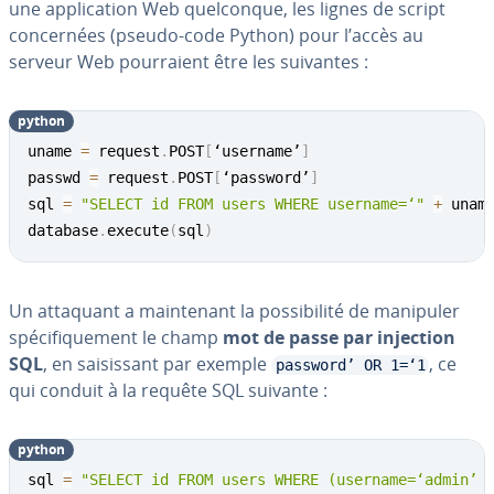
une ap­pli­ca­tion Web quel­conque, les lignes de script
con­cer­nées (pseudo-code Python) pour l’accès au
serveur Web pour­raient être les suivantes :
python
uname 
=
 request
.
POST
[
‘username’
]
passwd 
=
 request
.
POST
[
‘password’
]
sql 
=
"SELECT id FROM users WHERE username=‘"
+
 unam
database
.
execute
(
sql
)
Un attaquant a main­te­nant la pos­si­bi­lité de manipuler
spé­ci­fi­que­ment le champ
mot de passe par injection
SQL
, en sai­sis­sant par exemple
, ce
password’ OR 1=‘1
qui conduit à la requête SQL suivante :
python
sql 
=
"SELECT id FROM users WHERE (username=‘admin’ 