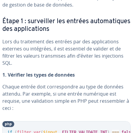
de gestion de base de données.
Étape 1 : sur­veil­ler les entrées au­to­ma­tiques
des ap­pli­ca­tions
Lors du trai­te­ment des entrées par des ap­pli­ca­tions
externes ou intégrées, il est essentiel de valider et de
filtrer les valeurs trans­mises afin d’éviter les in­jec­tions
SQL.
1. Vérifier les types de données
Chaque entrée doit cor­res­pondre au type de données
attendu. Par exemple, si une entrée numérique est
requise, une va­li­da­tion simple en PHP peut res­sem­bler à
ceci :
php
if
(
filter_var
(
$input
,
FILTER_VALIDATE_INT
)
===
fals