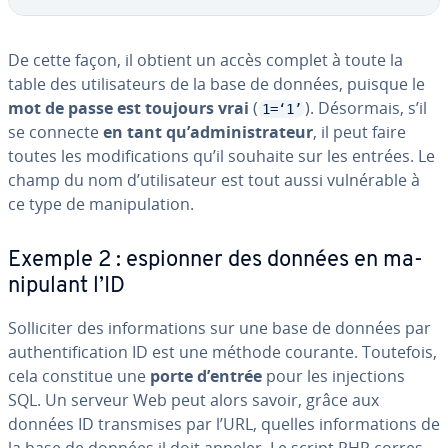
De cette façon, il obtient un accès complet à toute la
table des uti­li­sa­teurs de la base de données, puisque le
mot de passe est toujours vrai
(
). Désormais, s’il
1=‘1’
se connecte
en tant qu’ad­mi­nis­tra­teur
, il peut faire
toutes les mo­di­fi­ca­tions qu’il souhaite sur les entrées. Le
champ du nom d’uti­li­sa­teur est tout aussi vul­né­rable à
ce type de ma­ni­pu­la­tion.
Exemple 2 : espionner des données en ma­
ni­pu­lant l’ID
Sol­li­ci­ter des in­for­ma­tions sur une base de données par
au­then­ti­fi­ca­tion ID est une méthode courante. Toutefois,
cela constitue une
porte d’entrée
pour les in­jec­tions
SQL. Un serveur Web peut alors savoir, grâce aux
données ID trans­mises par l’URL, quelles in­for­ma­tions de