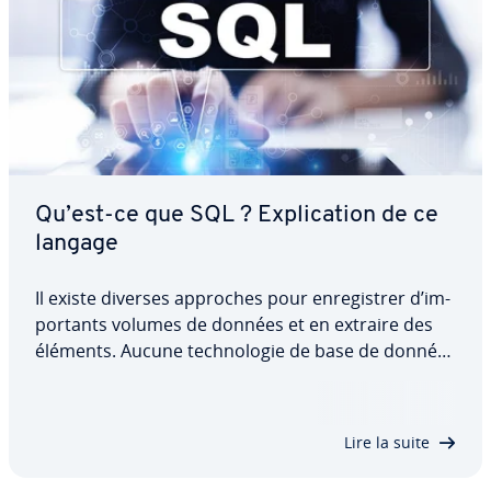
Qu’est-ce que SQL ? Ex­pli­ca­tion de ce
langage
Il existe diverses approches pour en­re­gis­trer d’im­
por­tants volumes de données et en extraire des
éléments. Aucune tech­no­lo­gie de base de données
n’est toutefois aussi po­pu­la­ri­sée et établie que
SQL, le langage standard pour les bases de
données re­la­tion­nelles. Nous vous…
Lire la suite