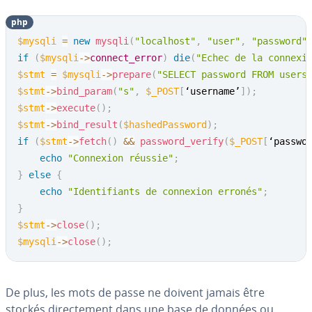
php
$mysqli
=
new
mysqli
(
"localhost"
,
"user"
,
"password"
if
(
$mysqli
->
connect_error
)
die
(
"Echec de la connexi
$stmt
=
$mysqli
->
prepare
(
"SELECT password FROM users
$stmt
->
bind_param
(
"s"
,
$_POST
[
‘username’
]
)
;
$stmt
->
execute
(
)
;
$stmt
->
bind_result
(
$hashedPassword
)
;
if
(
$stmt
->
fetch
(
)
&&
password_verify
(
$_POST
[
‘passwo
echo
"Connexion réussie"
;
}
else
{
echo
"Identifiants de connexion erronés"
;
}
$stmt
->
close
(
)
;
$mysqli
->
close
(
)
;
De plus, les mots de passe ne doivent jamais être
stockés di­rec­te­ment dans une base de données ou