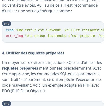
doivent être évités. Au lieu de cela, il est re­com­mandé
d’utiliser une sortie générique comme :
php
echo
"Une erreur est survenue. Veuillez réessayer pl
error_log
(
"Une erreur inattendue s’est produite. Pou
4. Utiliser des requêtes préparées
Un moyen sûr d’éviter les in­jec­tions SQL est d’utiliser les
requêtes préparées
men­tion­nées pré­cé­dem­ment. Avec
cette approche, les commandes SQL et les pa­ra­mètres
sont traités sé­pa­ré­ment, ce qui empêche l’exécution de
code mal­veil­lant. Voici un exemple adapté en PHP avec
PDO (PHP Data Objects) :
php