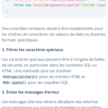
throw
new
InvalidArgumentException
(
"Entrée inval
}
Des contrôles si­mi­laires doivent être im­plé­men­tés pour
les chaînes de ca­rac­tères, les valeurs de date ou d’autres
formats spé­ci­fiques.
2. Filtrer les ca­rac­tères spéciaux
Les ca­rac­tères spéciaux peuvent être à l’origine de failles
de sécurité, en par­ti­cu­lier dans les contextes SQL ou
HTML. Une méthode sûre est d’utiliser
pour les entrées HTML et
htmlspecialchars()
pour les requêtes SQL.
PDO::quote()
3. Éviter les messages d’erreur
Les messages d’erreur directs dé­tail­lant des in­for­ma­
tions tech­niques sur la base de données ou le système