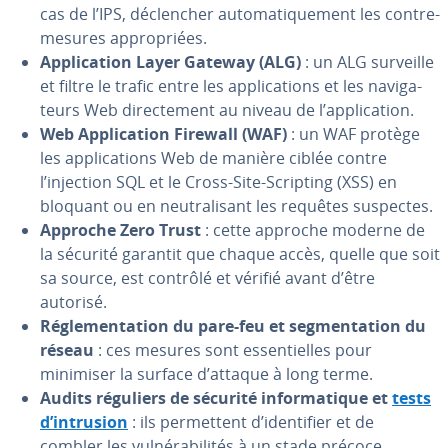
cas de l’IPS, dé­clen­cher au­to­ma­ti­que­ment les contre-
mesures ap­pro­priées.
Ap­pli­ca­tion Layer Gateway (ALG)
: un ALG surveille
et filtre le trafic entre les ap­pli­ca­tions et les na­vi­ga­
teurs Web di­rec­te­ment au niveau de l’ap­pli­ca­tion.
Web Ap­pli­ca­tion Firewall (WAF)
: un WAF protège
les ap­pli­ca­tions Web de manière ciblée contre
l’injection SQL et le Cross-Site-Scripting (XSS) en
bloquant ou en neu­tra­li­sant les requêtes suspectes.
Approche Zero Trust
: cette approche moderne de
la sécurité garantit que chaque accès, quelle que soit
sa source, est contrôlé et vérifié avant d’être
autorisé.
Ré­gle­men­ta­tion du pare-feu et seg­men­ta­tion du
réseau
: ces mesures sont es­sen­tielles pour
minimiser la surface d’attaque à long terme.
Audits réguliers de sécurité in­for­ma­tique et
tests
d’intrusion
: ils per­met­tent d’iden­ti­fier et de
combler les vul­né­ra­bi­li­tés à un stade précoce.