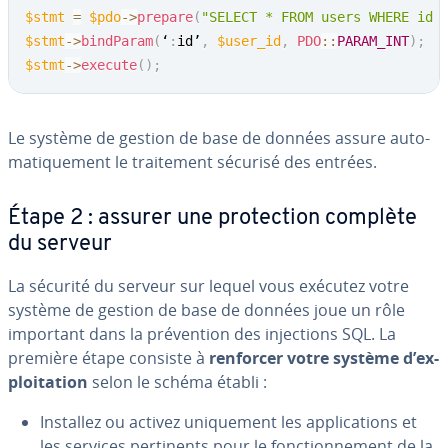
$stmt
=
$pdo
->
prepare
(
"SELECT * FROM users WHERE id 
$stmt
->
bindParam
(
‘
:
id’
,
$user_id
,
PDO
::
PARAM_INT
)
;
$stmt
->
execute
(
)
;
Le système de gestion de base de données assure au­to­
ma­ti­que­ment le trai­te­ment sécurisé des entrées.
Étape 2 : assurer une pro­tec­tion complète
du serveur
La sécurité du serveur sur lequel vous exécutez votre
système de gestion de base de données joue un rôle
important dans la pré­ven­tion des in­jec­tions SQL. La
première étape consiste à
renforcer votre système d’ex­
ploi­ta­tion
selon le schéma établi :
Installez ou activez uni­que­ment les ap­pli­ca­tions et
les services per­ti­nents pour le fonc­tion­ne­ment de la