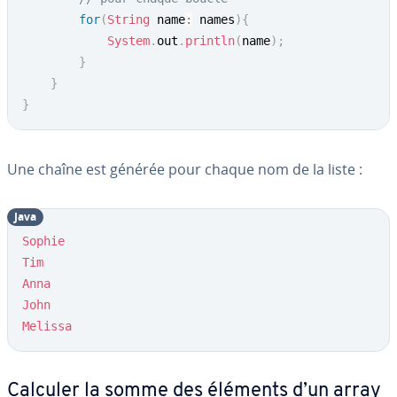
for
(
String
 name
:
 names
)
{
System
.
out
.
println
(
name
)
;
}
}
}
Une chaîne est générée pour chaque nom de la liste :
Java
Sophie
Tim
Anna
John
Melissa
Calculer la somme des éléments d’un array