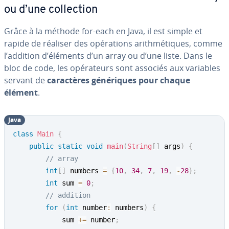
ou d’une col­lec­tion
Grâce à la méthode for-each en Java, il est simple et
rapide de réaliser des opé­ra­tions arith­mé­tiques, comme
l’addition d’éléments d’un array ou d’une liste. Dans le
bloc de code, les opé­ra­teurs sont associés aux variables
servant de
ca­rac­tères gé­né­riques pour chaque
élément
.
Java
class
Main
{
public
static
void
main
(
String
[
]
 args
)
{
// array
int
[
]
 numbers 
=
{
10
,
34
,
7
,
19
,
-
28
}
;
int
 sum 
=
0
;
// addition
for
(
int
 number
:
 numbers
)
{
            sum 
+=
 number
;