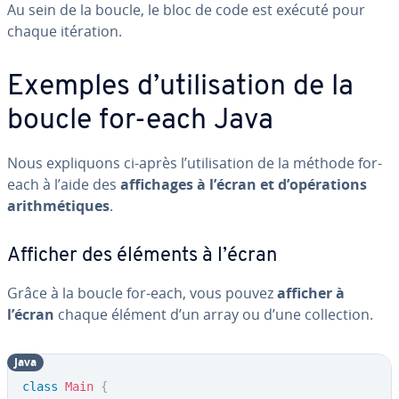
Au sein de la boucle, le bloc de code est exécuté pour
chaque itération.
Exemples d’uti­li­sa­tion de la
boucle for-each Java
Nous ex­pli­quons ci-après l’uti­li­sa­tion de la méthode for-
each à l’aide des
af­fi­chages à l’écran et d’opé­ra­tions
arith­mé­tiques
.
Afficher des éléments à l’écran
Grâce à la boucle for-each, vous pouvez
afficher à
l’écran
chaque élément d’un array ou d’une col­lec­tion.
Java
class
Main
{