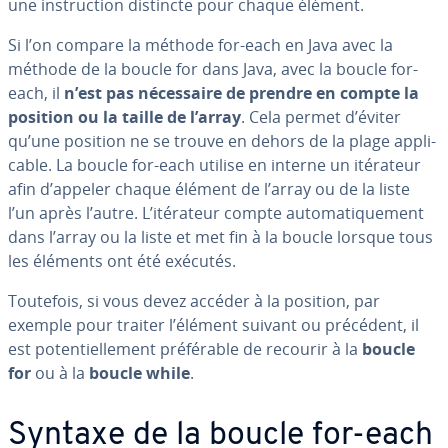
une ins­truc­tion distincte pour chaque élément.
Si l’on compare la méthode for-each en Java avec la
méthode de la boucle for dans Java, avec la boucle for-
each, il
n’est pas né­ces­saire de prendre en compte la
position ou la taille de l’array
. Cela permet d’éviter
qu’une position ne se trouve en dehors de la plage ap­pli­
cable. La boucle for-each utilise en interne un itérateur
afin d’appeler chaque élément de l’array ou de la liste
l’un après l’autre. L’itérateur compte au­to­ma­ti­que­ment
dans l’array ou la liste et met fin à la boucle lorsque tous
les éléments ont été exécutés.
Toutefois, si vous devez accéder à la position, par
exemple pour traiter l’élément suivant ou précédent, il
est po­ten­tiel­le­ment pré­fé­rable de recourir à la
boucle
for
ou à la
boucle while
.
Syntaxe de la boucle for-each