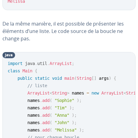
Melissa
De la même manière, il est possible de présenter les
éléments d’une liste. Le code source de la boucle ne
change pas.
Java
import
java
.
util
.
ArrayList
;
class
Main
{
public
static
void
main
(
String
[
]
 args
)
{
// liste
ArrayList
<
String
>
 names 
=
new
ArrayList
<
Stri
        names
.
add
(
"Sophie"
)
;
        names
.
add
(
"Tim"
)
;
        names
.
add
(
"Anna"
)
;
        names
.
add
(
"John"
)
;
        names
.
add
(
"Melissa"
)
;
// pour chaque boucle