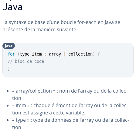
Java
La syntaxe de base d’une boucle for-each en Java se
présente de la manière suivante :
Java
for
(
type item 
:
 array 
|
 collection
)
{
// bloc de code
}
« array/col­lec­tion » : nom de l’array ou de la col­lec­
tion
« item » : chaque élément de l’array ou de la col­lec­
tion est assigné à cette variable.
« type » : type de données de l’array ou de la col­lec­
tion