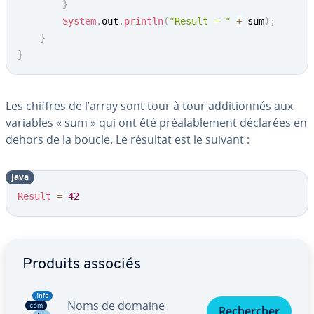
}
System
.
out
.
println
(
"Result = "
+
 sum
)
;
}
}
Les chiffres de l’array sont tour à tour ad­di­tion­nés aux
variables « sum » qui ont été préa­la­ble­ment déclarées en
dehors de la boucle. Le résultat est le suivant :
Java
Result
=
42
Aller au menu principal
Produits associés
Noms de domaine
Re­cher­cher