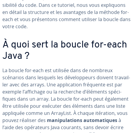
si­bi­lité du code. Dans ce tutoriel, nous vous ex­pli­quons
en détail la structure et les avantages de la méthode for-
each et vous pré­sen­tons comment utiliser la boucle dans
votre code.
À quoi sert la boucle for-each
Java ?
La boucle for-each est utilisée dans de nombreux
scénarios dans lesquels les dé­ve­lop­peurs doivent tra­vail­
ler avec des arrays. Une ap­pli­ca­tion fréquente est par
exemple l’affichage ou la recherche d’éléments spé­ci­
fiques dans un array. La boucle for-each peut également
être utilisée pour exécuter des éléments dans une liste
appliquée comme un ArrayList. À chaque itération, vous
pouvez réaliser des
ma­ni­pu­la­tions au­to­ma­tiques
à
l’aide des opé­ra­teurs Java courants, sans devoir écrire