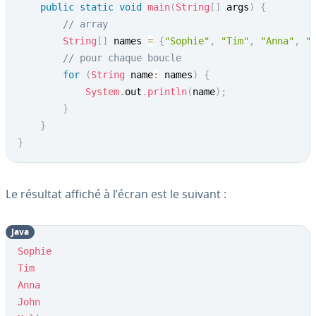
public
static
void
main
(
String
[
]
 args
)
{
// array
String
[
]
 names 
=
{
"Sophie"
,
"Tim"
,
"Anna"
,
"
// pour chaque boucle
for
(
String
 name
:
 names
)
{
System
.
out
.
println
(
name
)
;
}
}
}
Le résultat affiché à l’écran est le suivant :
Java
Sophie
Tim
Anna
John