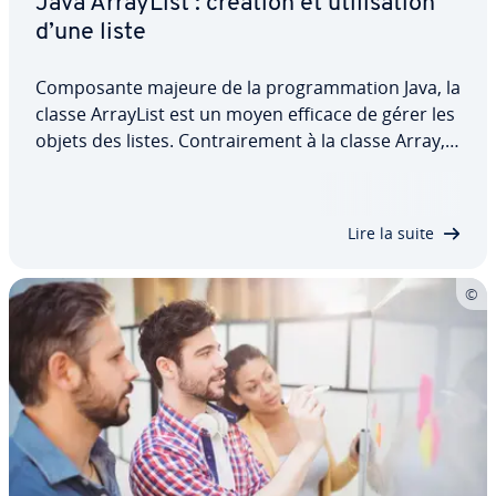
Java ArrayList : création et uti­li­sa­tion
d’une liste
Com­po­sante majeure de la pro­gram­ma­tion Java, la
classe ArrayList est un moyen efficace de gérer les
objets des listes. Con­trai­re­ment à la classe Array,
un ArrayList Java peut ajuster sa taille de manière
dynamique et possède des fonctions per­met­tant
d’ajouter, de supprimer, de…
Lire la suite