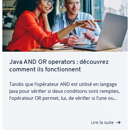
Java AND OR operators : découvrez
comment ils fonc­tion­nent
Tandis que l’opérateur AND est utilisé en langage
Java pour vérifier si deux con­di­tions sont remplies,
l’opérateur OR permet, lui, de vérifier si l’une ou
l’autre de deux af­fir­ma­tions est vraie. Découvrez
dans cet article à quoi servent les deux fonctions,
quelle est leur syntaxe…
Lire la suite