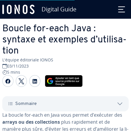
Digital Guide
Aller au contenu principal
Boucle for-each Java :
syntaxe et exemples d’uti­li­sa­
tion
L'équipe édi­to­riale IONOS
03/11/2023
5 mins
Partager sur Facebook
Partager sur Twitter
Partager sur LinkedIn
Sommaire
La boucle for-each en Java vous permet d’exécuter des
arrays ou des col­lec­tions
plus ra­pi­de­ment et de
manière plus sûre, d’éviter les erreurs et d’améliorer la li­