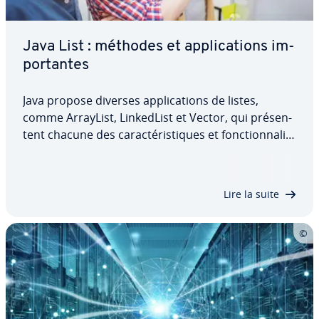
Java List : méthodes et ap­pli­ca­tions im­
por­tantes
Java propose diverses ap­pli­ca­tions de listes,
comme ArrayList, Lin­ked­List et Vector, qui pré­sen­
tent chacune des ca­rac­té­ris­tiques et fonc­tion­na­li­
tés spé­ci­fiques. Une List Java offre un accès rapide
aux éléments, des opé­ra­tions efficaces, ainsi
qu’une taille dynamique…
Lire la suite