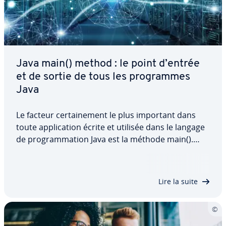
Java main() method : le point d’entrée
et de sortie de tous les pro­grammes
Java
Le facteur cer­tai­ne­ment le plus important dans
toute ap­pli­ca­tion écrite et utilisée dans le langage
de pro­gram­ma­tion Java est la méthode main().
Chaque programme finira par s’exécuter dans son
domaine de validité. Nous précisons ici en détail la
teneur de Java main method, ses…
Lire la suite