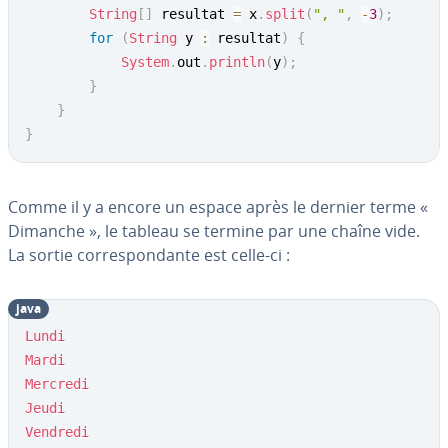
String
[
]
 resultat 
=
 x
.
split
(
", "
,
-
3
)
;
for
(
String
 y 
:
 resultat
)
{
System
.
out
.
println
(
y
)
;
}
}
}
Comme il y a encore un espace après le dernier terme «
Dimanche », le tableau se termine par une chaîne vide.
La sortie cor­res­pon­dante est celle-ci :
java
Lundi
Mardi
Mercredi
Jeudi
Vendredi