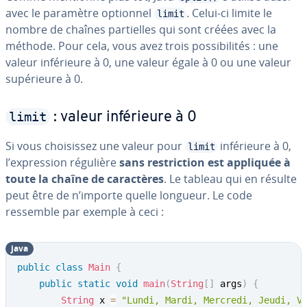
avec le paramètre optionnel
. Celui-ci limite le
limit
nombre de chaînes par­tielles qui sont créées avec la
méthode. Pour cela, vous avez trois pos­si­bi­li­tés : une
valeur in­fé­rieure à 0, une valeur égale à 0 ou une valeur
su­pé­rieure à 0.
limit
: valeur in­fé­rieure à 0
Si vous choi­sis­sez une valeur pour
in­fé­rieure à 0,
limit
l’ex­pres­sion régulière
sans res­tric­tion est appliquée à
toute la chaîne de ca­rac­tères
. Le tableau qui en résulte
peut être de n’importe quelle longueur. Le code
ressemble par exemple à ceci :
java
public
class
Main
{
public
static
void
main
(
String
[
]
 args
)
{
String
 x 
=
"Lundi, Mardi, Mercredi, Jeudi, V