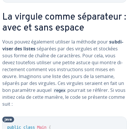
La virgule comme sé­pa­ra­teur :
avec et sans espace
Vous pouvez également utiliser la méthode pour
sub­di­
vi­ser des listes
séparées par des virgules et stockées
sous forme de chaîne de ca­rac­tères. Pour cela, vous
devez toutefois utiliser une petite astuce qui montre di­
rec­te­ment comment vos ins­truc­tions sont mises en
œuvre. Imaginons une liste des jours de la semaine,
séparés par des virgules. Ces virgules seraient en fait un
bon paramètre auquel
pourrait se référer. Si vous
regex
initiez cela de cette manière, le code se présente comme
suit :
java
public
class
Main
{