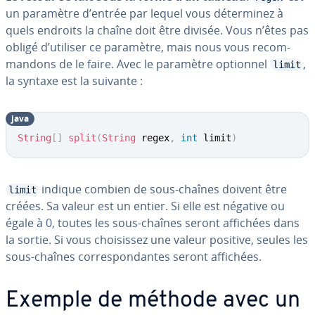
un paramètre d’entrée par lequel vous dé­ter­mi­nez à
quels endroits la chaîne doit être divisée. Vous n’êtes pas
obligé d’utiliser ce paramètre, mais nous vous re­com­
man­dons de le faire. Avec le paramètre optionnel
,
limit
la syntaxe est la suivante :
java
String
[
]
split
(
String
 regex
,
int
 limit
)
indique combien de sous-chaînes doivent être
limit
créées. Sa valeur est un entier. Si elle est négative ou
égale à 0, toutes les sous-chaînes seront affichées dans
la sortie. Si vous choi­sis­sez une valeur positive, seules les
sous-chaînes cor­res­pon­dantes seront affichées.
Exemple de méthode avec un