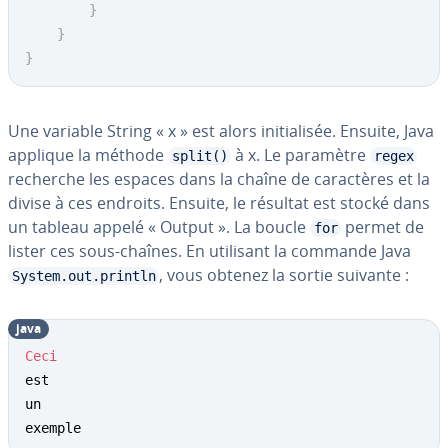
}
}
}
Une variable String « x » est alors ini­tia­li­sée. Ensuite, Java
applique la méthode
à x. Le paramètre
split()
regex
recherche les espaces dans la chaîne de ca­rac­tères et la
divise à ces endroits. Ensuite, le résultat est stocké dans
un tableau appelé « Output ». La boucle
permet de
for
lister ces sous-chaînes. En utilisant la commande Java
, vous obtenez la sortie suivante :
System.out.println
java
Ceci
est

un

exemple