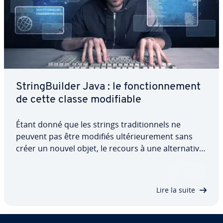
String­Buil­der Java : le fonc­tion­ne­ment
de cette classe mo­di­fiable
Étant donné que les strings tra­di­tion­nels ne
peuvent pas être modifiés ul­té­rieu­re­ment sans
créer un nouvel objet, le recours à une al­ter­na­tive
peut s’avérer utile. String­Buil­der en Java permet de
manipuler une chaîne de ca­rac­tères stockée à
l’aide de dif­fé­rentes méthodes. Cet…
Lire la suite