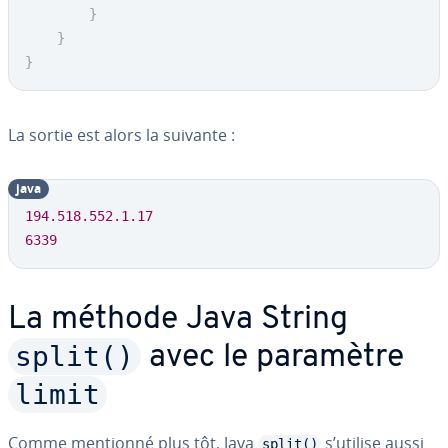
}
}
}
La sortie est alors la suivante :
java
194.518
.552
.1
.17
6339
La méthode Java String
split()
avec le paramètre
limit
Comme mentionné plus tôt, Java
s’utilise aussi
split()