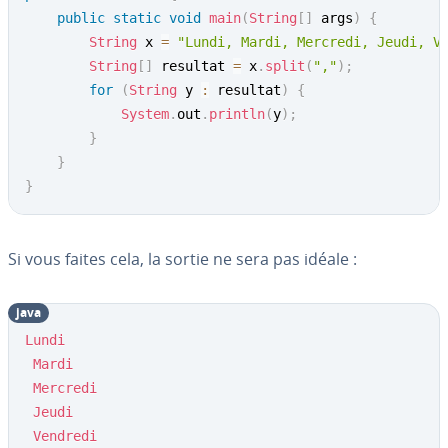
public
static
void
main
(
String
[
]
 args
)
{
String
 x 
=
"Lundi, Mardi, Mercredi, Jeudi, V
String
[
]
 resultat 
=
 x
.
split
(
","
)
;
for
(
String
 y 
:
 resultat
)
{
System
.
out
.
println
(
y
)
;
}
}
}
Si vous faites cela, la sortie ne sera pas idéale :
java
Lundi
Mardi
Mercredi
Jeudi
Vendredi