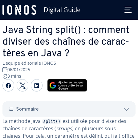
Digital Guide
Aller au contenu principal
Java String split() : comment
diviser des chaînes de ca­rac­
tères en Java ?
L'équipe édi­to­riale IONOS
06/01/2025
8 mins
Partager sur Facebook
Partager sur Twitter
Partager sur LinkedIn
Sommaire
La méthode Java
est utilisée pour diviser des
split()
chaînes de ca­rac­tères (
strings
) en plusieurs sous-
chaînes. Pour cela, un paramètre est défini, qui fait office