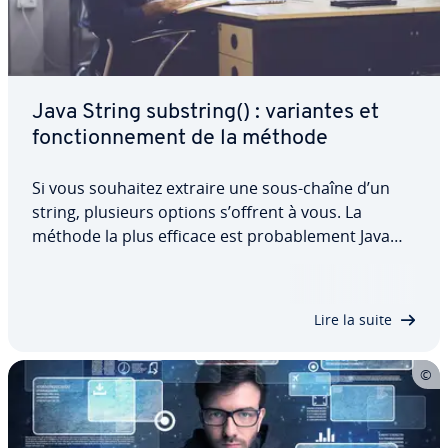
Java String substring() : variantes et
fonc­tion­ne­ment de la méthode
Si vous souhaitez extraire une sous-chaîne d’un
string, plusieurs options s’offrent à vous. La
méthode la plus efficace est pro­ba­ble­ment Java
String substring(). Découvrez, dans cet article, le
fonc­tion­ne­ment de cette méthode et ses deux
variantes, avec et sans `endIndex`, à…
Lire la suite