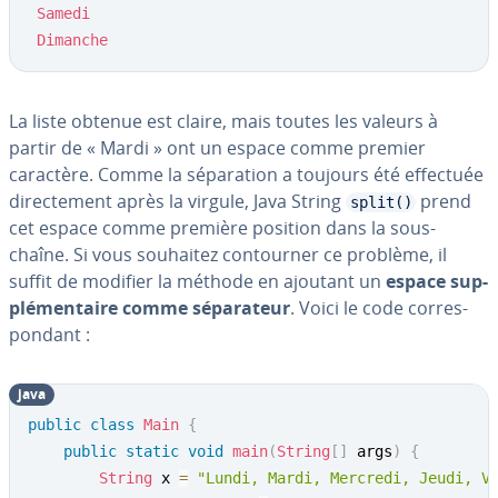
Samedi
Dimanche
La liste obtenue est claire, mais toutes les valeurs à
partir de « Mardi » ont un espace comme premier
caractère. Comme la sé­pa­ra­tion a toujours été effectuée
di­rec­te­ment après la virgule, Java String
prend
split()
cet espace comme première position dans la sous-
chaîne. Si vous souhaitez con­tour­ner ce problème, il
suffit de modifier la méthode en ajoutant un
espace sup­
plé­men­taire comme sé­pa­ra­teur
. Voici le code cor­res­
pon­dant :
java
public
class
Main
{
public
static
void
main
(
String
[
]
 args
)
{
String
 x 
=
"Lundi, Mardi, Mercredi, Jeudi, V