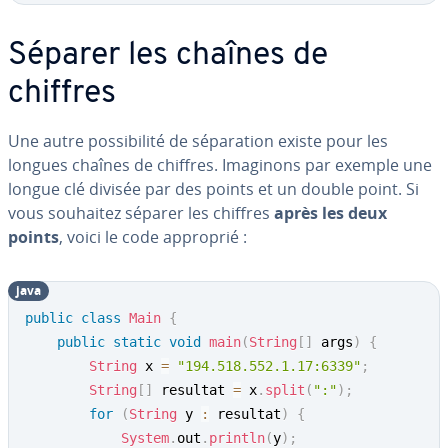
Séparer les chaînes de
chiffres
Une autre pos­si­bi­lité de sé­pa­ra­tion existe pour les
longues chaînes de chiffres. Imaginons par exemple une
longue clé divisée par des points et un double point. Si
vous souhaitez séparer les chiffres
après les deux
points
, voici le code approprié :
java
public
class
Main
{
public
static
void
main
(
String
[
]
 args
)
{
String
 x 
=
"194.518.552.1.17:6339"
;
String
[
]
 resultat 
=
 x
.
split
(
":"
)
;
for
(
String
 y 
:
 resultat
)
{
System
.
out
.
println
(
y
)
;