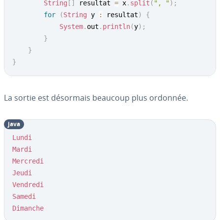
String
[
]
 resultat 
=
 x
.
split
(
", "
)
;
for
(
String
 y 
:
 resultat
)
{
System
.
out
.
println
(
y
)
;
}
}
}
La sortie est désormais beaucoup plus ordonnée.
java
Lundi
Mardi
Mercredi
Jeudi
Vendredi
Samedi
Dimanche