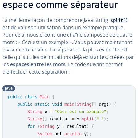
espace comme sé­pa­ra­teur
La meilleure façon de com­prendre Java String
split()
est de voir son uti­li­sa­tion dans un exemple pratique.
Pour cela, nous créons une chaîne composée de quatre
mots : « Ceci est un exemple ». Vous pouvez main­te­nant
diviser cette chaîne. La sé­pa­ra­tion la plus évidente est
celle qui suit les dé­li­mi­ta­tions déjà exis­tantes, créées par
les
espaces entre les mots
. Le code suivant permet
d’effectuer cette sé­pa­ra­tion :
java
public
class
Main
{
public
static
void
main
(
String
[
]
 args
)
{
String
 x 
=
"Ceci est un exemple"
;
String
[
]
 resultat 
=
 x
.
split
(
" "
)
;
for
(
String
 y 
:
 resultat
)
{
System
.
out
.
println
(
y
)
;