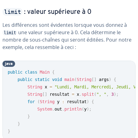
limit
: valeur su­pé­rieure à 0
Les dif­fé­rences sont évidentes lorsque vous donnez à
une valeur su­pé­rieure à 0. Cela détermine le
limit
nombre de sous-chaînes qui seront éditées. Pour notre
exemple, cela ressemble à ceci :
java
public
class
Main
{
public
static
void
main
(
String
[
]
 args
)
{
String
 x 
=
"Lundi, Mardi, Mercredi, Jeudi, V
String
[
]
 resultat 
=
 x
.
split
(
", "
,
3
)
;
for
(
String
 y 
:
 resultat
)
{
System
.
out
.
println
(
y
)
;
}
}
}