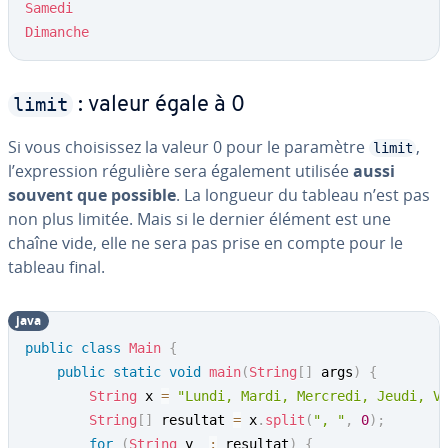
Samedi
Dimanche
limit
: valeur égale à 0
Si vous choi­sis­sez la valeur 0 pour le paramètre
,
limit
l’ex­pres­sion régulière sera également utilisée
aussi
souvent que possible
. La longueur du tableau n’est pas
non plus limitée. Mais si le dernier élément est une
chaîne vide, elle ne sera pas prise en compte pour le
tableau final.
java
public
class
Main
{
public
static
void
main
(
String
[
]
 args
)
{
String
 x 
=
"Lundi, Mardi, Mercredi, Jeudi, V
String
[
]
 resultat 
=
 x
.
split
(
", "
,
0
)
;
for
(
String
 y  
:
 resultat
)
{