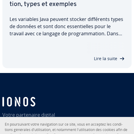
tion, types et exemples
Les variables Java peuvent stocker dif­fé­rents types
de données et sont donc es­sen­tielles pour le
travail avec ce langage de pro­gram­ma­tion. Dans
cet article, découvrez ce que sont les variables,
comment les déclarer et les ini­tia­li­ser, et en quoi
con­sis­tent les dif­fé­rents types de…
Lire la suite
Votre par­te­naire digital
En pour­sui­vant votre na­vi­ga­tion sur ce site, vous en acceptez les con­di­
tions générales d'uti­li­sa­tion, et notamment l'uti­li­sa­tion des cookies afin de