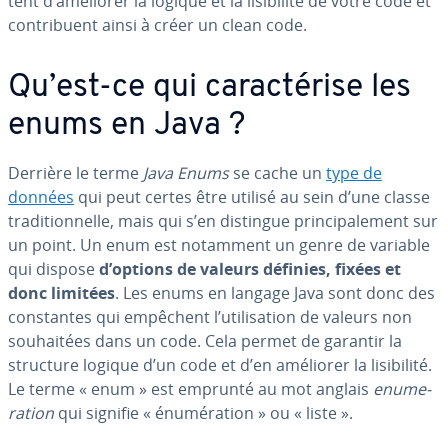
tent d’améliorer la logique et la li­si­bi­lité de votre code et
con­tri­buent ainsi à créer un clean code.
Qu’est-ce qui ca­rac­té­rise les
enums en Java ?
Derrière le terme
Java Enums
se cache un
type de
données
qui peut certes être utilisé au sein d’une classe
tra­di­tion­nelle, mais qui s’en distingue prin­ci­pa­le­ment sur
un point. Un enum est notamment un genre de variable
qui dispose
d’options de valeurs définies, fixées et
donc limitées
. Les enums en langage Java sont donc des
cons­tantes qui empêchent l’uti­li­sa­tion de valeurs non
sou­hai­tées dans un code. Cela permet de garantir la
structure logique d’un code et d’en améliorer la li­si­bi­lité.
Le terme « enum » est emprunté au mot anglais
enu­me­
ra­tion
qui signifie « énu­mé­ra­tion » ou « liste ».