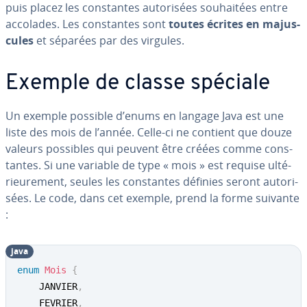
puis placez les cons­tantes au­to­ri­sées sou­hai­tées entre
accolades. Les cons­tantes sont
toutes écrites en ma­jus­
cules
et séparées par des virgules.
Exemple de classe spéciale
Un exemple possible d’enums en langage Java est une
liste des mois de l’année. Celle-ci ne contient que douze
valeurs possibles qui peuvent être créées comme cons­
tantes. Si une variable de type « mois » est requise ul­té­
rieu­re­ment, seules les cons­tantes définies seront au­to­ri­
sées. Le code, dans cet exemple, prend la forme suivante
:
java
enum
Mois
{
	JANVIER
,
	FEVRIER
,