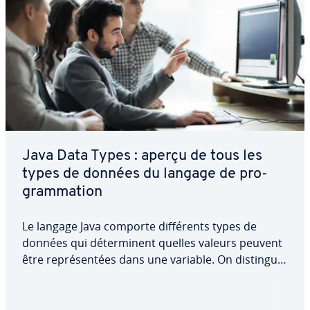
Java Data Types : aperçu de tous les
types de données du langage de pro­
gram­ma­tion
Le langage Java comporte dif­fé­rents types de
données qui dé­ter­mi­nent quelles valeurs peuvent
être re­pré­sen­tées dans une variable. On distingue
huit types de données primitifs dif­fé­rents, qui
peuvent être répartis en quatre groupes, ainsi que
de nombreux autres types de données…