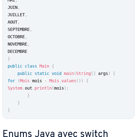
MAI
,
JUIN
,
JUILLET
,
AOUT
,
SEPTEMBRE
,
OCTOBRE
,
NOVEMBRE
,
}
public
class
Main
{
public
static
void
main
(
String
[
]
 args
)
{
for
(
Mois
 mois 
:
Mois
.
values
(
)
)
{
System
.
out
.
println
(
mois
)
;
}
}
}
Enums Java avec switch