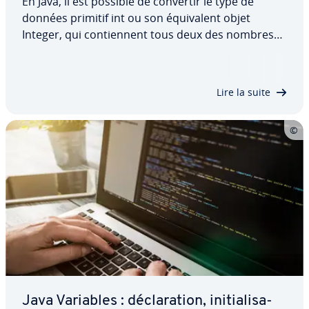
En Java, il est possible de convertir le type de
données primitif int ou son équi­valent objet
Integer, qui con­tien­nent tous deux des nombres
entiers, en type de données complexe String.
Découvrez comment convertir Integer to String en
langage Java, tout en évitant tout problème…
Lire la suite
Java Variables : dé­cla­ra­tion, ini­tia­li­sa­