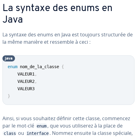
La syntaxe des enums en
Java
La syntaxe des enums en Java est toujours struc­tu­rée de
la même manière et ressemble à ceci :
java
enum
 nom_de_la_classe 
{
	VALEUR1
,
	VALEUR2
,
}
Ainsi, si vous souhaitez définir cette classe, commencez
par le mot-clé
, que vous uti­li­se­rez à la place de
enum
ou
. Nommez ensuite la classe spéciale,
class
interface