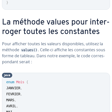
}
La méthode values pour in­ter­
ro­ger toutes les cons­tantes
Pour afficher toutes les valeurs dis­po­nibles, utilisez la
méthode
. Celle-ci affiche les cons­tantes sous
values()
forme de tableau. Dans notre exemple, le code cor­res­
pon­dant serait :
java
enum
Mois
{
JANVIER
,
FEVRIER
,
MARS
,
AVRIL
,