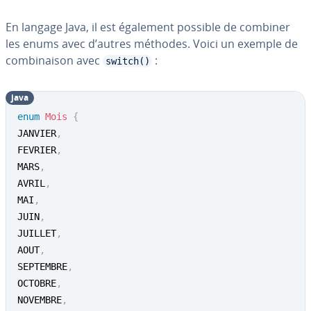
En langage Java, il est également possible de combiner
les enums avec d’autres méthodes. Voici un exemple de
com­bi­nai­son avec
:
switch()
java
enum
Mois
{
JANVIER
,
FEVRIER
,
MARS
,
AVRIL
,
MAI
,
JUIN
,
JUILLET
,
AOUT
,
SEPTEMBRE
,
OCTOBRE
,
NOVEMBRE
,