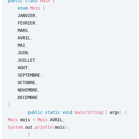
public
class
Main
{
enum
Mois
{
	JANVIER
,
	FEVRIER
,
	MARS
,
	AVRIL
,
	MAI
,
	JUIN
,
	JUILLET
,
	AOUT
,
	SEPTEMBRE
,
	OCTOBRE
,
	NOVEMBRE
,
}
public
static
void
main
(
String
[
]
 args
)
{
Mois
 mois 
=
Mois
.
AVRIL
;
System
.
out
.
println
(
mois
)
;
}