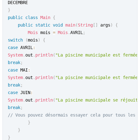
}
public
class
Main
{
public
static
void
main
(
String
[
]
 args
)
{
Mois
 mois 
=
Mois
.
AVRIL
;
switch
(
mois
)
{
case
 AVRIL
:
System
.
out
.
println
(
"La piscine municipale est fermée
break
;
case
 MAI
:
System
.
out
.
println
(
"La piscine municipale est fermée
break
;
case
 JUIN
:
System
.
out
.
println
(
"La piscine municipale se réjouit
break
;
// Vous pouvez désormais essayer cela pour tous les 
}
}
}