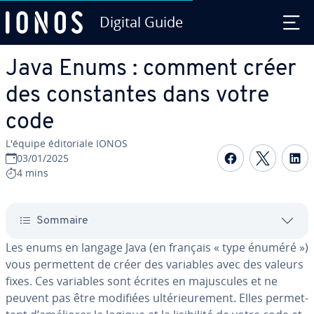
Digital Guide
Aller au contenu principal
Java Enums : comment créer
des cons­tantes dans votre
code
L'équipe édi­to­riale IONOS
Partager s
Partag
P
03/01/2025
4 mins
Sommaire
Les enums en langage Java (en français « type énuméré »)
vous per­met­tent de créer des variables avec des valeurs
fixes. Ces variables sont écrites en ma­jus­cules et ne
peuvent pas être modifiées ul­té­rieu­re­ment. Elles per­met­