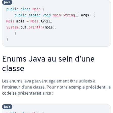
java
public
class
Main
{
public
static
void
main
(
String
[
]
 args
)
{
Mois
 mois 
=
Mois
.
AVRIL
;
System
.
out
.
println
(
mois
)
;
}
}
Enums Java au sein d’une
classe
Les enums Java peuvent également être utilisés à
l’intérieur d’une classe. Pour notre exemple précédent, le
code se pré­sen­te­rait ainsi :
java