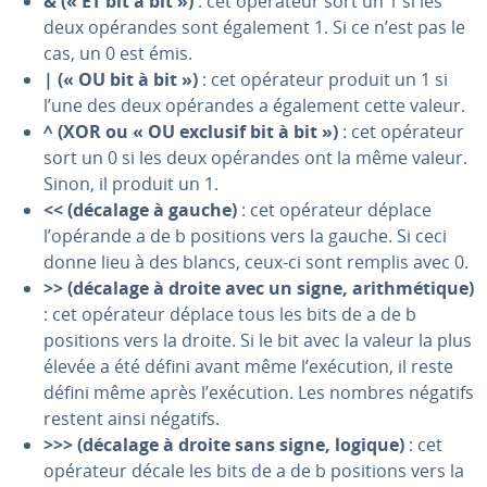
& (« ET bit à bit »)
: cet opérateur sort un 1 si les
deux opérandes sont également 1. Si ce n’est pas le
cas, un 0 est émis.
| (« OU bit à bit »)
: cet opérateur produit un 1 si
l’une des deux opérandes a également cette valeur.
^ (XOR ou « OU exclusif bit à bit »)
: cet opérateur
sort un 0 si les deux opérandes ont la même valeur.
Sinon, il produit un 1.
<< (décalage à gauche)
: cet opérateur déplace
l’opérande a de b positions vers la gauche. Si ceci
donne lieu à des blancs, ceux-ci sont remplis avec 0.
>> (décalage à droite avec un signe, arith­mé­tique)
: cet opérateur déplace tous les bits de a de b
positions vers la droite. Si le bit avec la valeur la plus
élevée a été défini avant même l’exécution, il reste
défini même après l’exécution. Les nombres négatifs
restent ainsi négatifs.
>>> (décalage à droite sans signe, logique)
: cet
opérateur décale les bits de a de b positions vers la