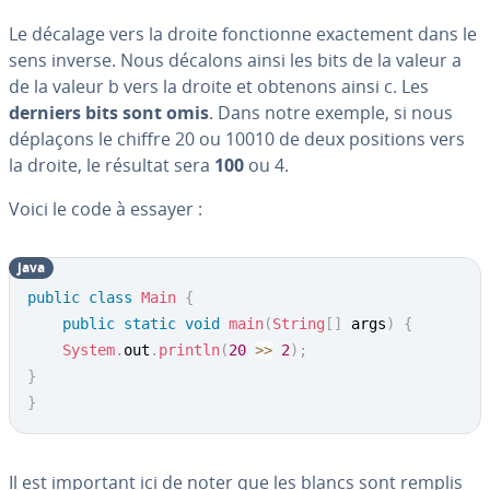
Le décalage vers la droite fonc­tionne exac­te­ment dans le
sens inverse. Nous décalons ainsi les bits de la valeur a
de la valeur b vers la droite et obtenons ainsi c. Les
derniers bits sont omis
. Dans notre exemple, si nous
déplaçons le chiffre 20 ou 10010 de deux positions vers
la droite, le résultat sera
100
ou 4.
Voici le code à essayer :
java
public
class
Main
{
public
static
void
main
(
String
[
]
 args
)
{
System
.
out
.
println
(
20
>>
2
)
;
}
}
Il est important ici de noter que les blancs sont remplis