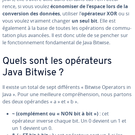
rence, si vous voulez
éco­no­mi­ser de l’espace lors de la
con­ver­sion des données
, utiliser l’
opérateur XOR
ou si
vous voulez vraiment changer
un seul bit
. Elle est
également à la base de toutes les opé­ra­tions de com­mu­
ta­tion plus avancées. Il est donc utile de se pencher sur
le fonc­tion­ne­ment fon­da­men­tal de Java Bitwise.
Quels sont les opé­ra­teurs
Java Bitwise ?
Il existe un total de sept dif­fé­rents « Bitwise Operators in
Java ». Pour une meilleure com­pré­hen­sion, nous partons
des deux opérandes « a » et « b ».
~ (com­plé­ment ou « NON bit à bit »)
: cet
opérateur inverse chaque bit. Un 0 devient un 1 et
un 1 devient un 0.