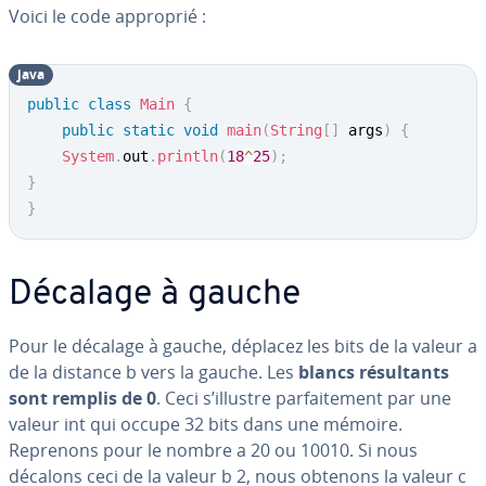
Voici le code approprié :
java
public
class
Main
{
public
static
void
main
(
String
[
]
 args
)
{
System
.
out
.
println
(
18
^
25
)
;
}
}
Décalage à gauche
Pour le décalage à gauche, déplacez les bits de la valeur a
de la distance b vers la gauche. Les
blancs ré­sul­tants
sont remplis de 0
. Ceci s’illustre par­fai­te­ment par une
valeur int qui occupe 32 bits dans une mémoire.
Reprenons pour le nombre a 20 ou 10010. Si nous
décalons ceci de la valeur b 2, nous obtenons la valeur c