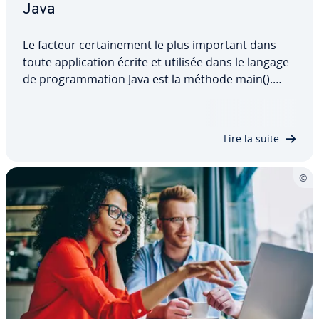
Java
Le facteur cer­tai­ne­ment le plus important dans
toute ap­pli­ca­tion écrite et utilisée dans le langage
de pro­gram­ma­tion Java est la méthode main().
Chaque programme finira par s’exécuter dans son
domaine de validité. Nous précisons ici en détail la
teneur de Java main method, ses…
Lire la suite