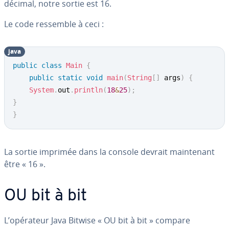
décimal, notre sortie est 16.
Le code ressemble à ceci :
java
public
class
Main
{
public
static
void
main
(
String
[
]
 args
)
{
System
.
out
.
println
(
18
&
25
)
;
}
}
La sortie imprimée dans la console devrait main­te­nant
être « 16 ».
OU bit à bit
L’opérateur Java Bitwise « OU bit à bit » compare