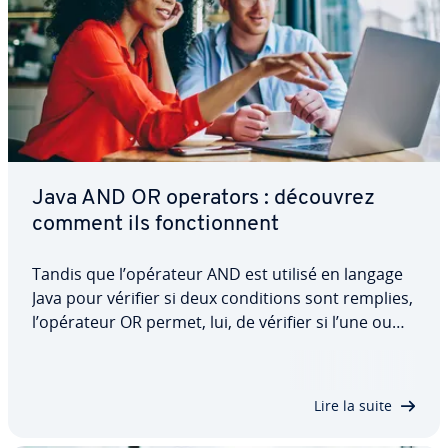
Java AND OR operators : découvrez
comment ils fonc­tion­nent
Tandis que l’opérateur AND est utilisé en langage
Java pour vérifier si deux con­di­tions sont remplies,
l’opérateur OR permet, lui, de vérifier si l’une ou
l’autre de deux af­fir­ma­tions est vraie. Découvrez
dans cet article à quoi servent les deux fonctions,
quelle est leur syntaxe…
Lire la suite