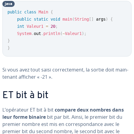
java
public
class
Main
{
public
static
void
main
(
String
[
]
 args
)
{
int
Valeur1
=
20
;
System
.
out
.
println
(
~
Valeur1
)
;
}
}
Si vous avez tout saisi cor­rec­te­ment, la sortie doit main­
te­nant afficher « -21 ».
ET bit à bit
L’opérateur ET bit à bit
compare deux nombres dans
leur forme binaire
bit par bit. Ainsi, le premier bit du
premier nombre est mis en cor­res­pon­dance avec le
premier bit du second nombre, le second bit avec le