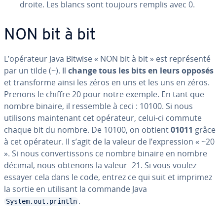
droite. Les blancs sont toujours remplis avec 0.
NON bit à bit
L’opérateur Java Bitwise « NON bit à bit » est re­pré­senté
par un tilde (~). Il
change tous les bits en leurs opposés
et trans­forme ainsi les zéros en uns et les uns en zéros.
Prenons le chiffre 20 pour notre exemple. En tant que
nombre binaire, il ressemble à ceci : 10100. Si nous
utilisons main­te­nant cet opérateur, celui-ci commute
chaque bit du nombre. De 10100, on obtient
01011
grâce
à cet opérateur. Il s’agit de la valeur de l’ex­pres­sion « ~20
». Si nous con­ver­tis­sons ce nombre binaire en nombre
décimal, nous obtenons la valeur -21. Si vous voulez
essayer cela dans le code, entrez ce qui suit et imprimez
la sortie en utilisant la commande Java
.
System.out.println