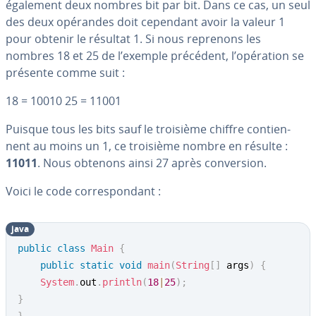
également deux nombres bit par bit. Dans ce cas, un seul
des deux opérandes doit cependant avoir la valeur 1
pour obtenir le résultat 1. Si nous reprenons les
nombres 18 et 25 de l’exemple précédent, l’opération se
présente comme suit :
18 = 10010 25 = 11001
Puisque tous les bits sauf le troisième chiffre con­tien­
nent au moins un 1, ce troisième nombre en résulte :
11011
. Nous obtenons ainsi 27 après con­ver­sion.
Voici le code cor­res­pon­dant :
java
public
class
Main
{
public
static
void
main
(
String
[
]
 args
)
{
System
.
out
.
println
(
18
|
25
)
;
}