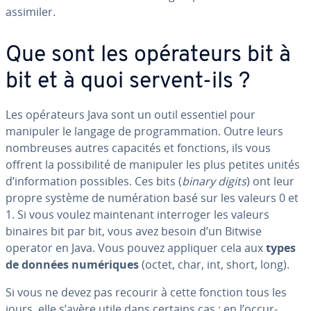
assimiler.
Que sont les opé­ra­teurs bit à
bit et à quoi servent-ils ?
Les opé­ra­teurs Java sont un outil essentiel pour
manipuler le langage de pro­gram­ma­tion. Outre leurs
nom­breuses autres capacités et fonctions, ils vous
offrent la pos­si­bi­lité de manipuler les plus petites unités
d’in­for­ma­tion possibles. Ces bits (
binary digits
) ont leur
propre système de nu­mé­ra­tion basé sur les valeurs 0 et
1. Si vous voulez main­te­nant in­ter­ro­ger les valeurs
binaires bit par bit, vous avez besoin d’un Bitwise
operator en Java. Vous pouvez appliquer cela aux
types
de données nu­mé­riques
(octet, char, int, short, long).
Si vous ne devez pas recourir à cette fonction tous les
jours, elle s’avère utile dans certains cas : en l’oc­cur­