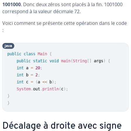
1001000
. Donc deux zéros sont placés à la fin. 1001000
cor­res­pond à la valeur décimale 72.
Voici comment se présente cette opération dans le code
:
java
public
class
Main
{
public
static
void
main
(
String
[
]
 args
)
{
int
 a 
=
20
;
int
 b 
=
2
;
int
 c 
=
(
a 
<<
 b
)
;
System
.
out
.
println
(
c
)
;
}
}
Décalage à droite avec signe