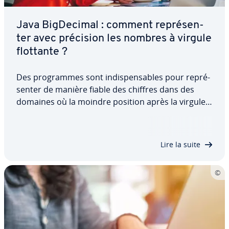
Java Big­De­ci­mal : comment re­pré­sen­
ter avec précision les nombres à virgule
flottante ?
Des pro­grammes sont in­dis­pen­sables pour re­pré­
sen­ter de manière fiable des chiffres dans des
domaines où la moindre position après la virgule
(ou le point) s’avère cruciale. Pour cette raison,
Java utilise Big­De­ci­mal, une classe qui peut re­pré­
sen­ter et manipuler même des nombres à…
Lire la suite