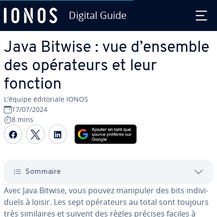
Digital Guide
Aller au contenu principal
Java Bitwise : vue d’ensemble
des opé­ra­teurs et leur
fonction
L'équipe édi­to­riale IONOS
17/07/2024
8 mins
Partager sur Facebook
Partager sur Twitter
Partager sur LinkedIn
Sommaire
Avec Java Bitwise, vous pouvez manipuler des bits in­di­vi­
duels à loisir. Les sept opé­ra­teurs au total sont toujours
très si­mi­laires et suivent des règles précises faciles à