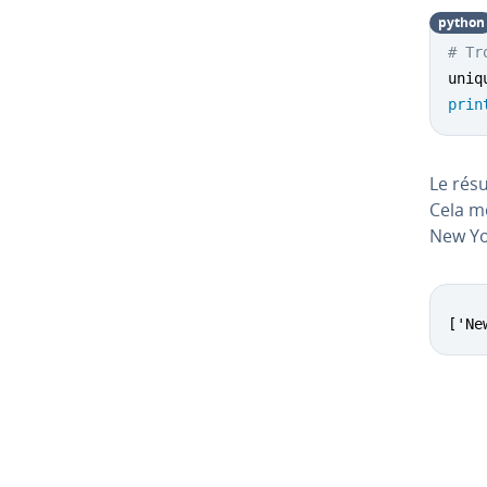
python
# Tr
uniq
prin
Le résu
Cela mo
New Yo
['Ne
Aller a