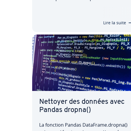
utile pour tra­vail­ler avec des données
dont la position des lignes et des colonne
n’est pas toujours pré­vi­sible. Découvrez
Lire la suite
dans cet article comment utiliser…
Nettoyer des données avec
Pandas dropna()
La fonction Pandas DataFrame.dropna()