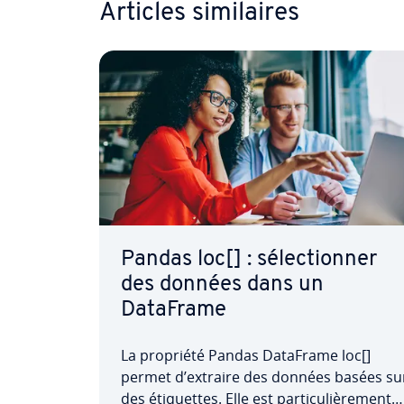
Articles si­mi­laires
Pandas loc[] : sé­lec­tion­ner
des données dans un
DataFrame
La propriété Pandas DataFrame loc[]
permet d’extraire des données basées su
des éti­quettes. Elle est par­ti­cu­liè­re­ment