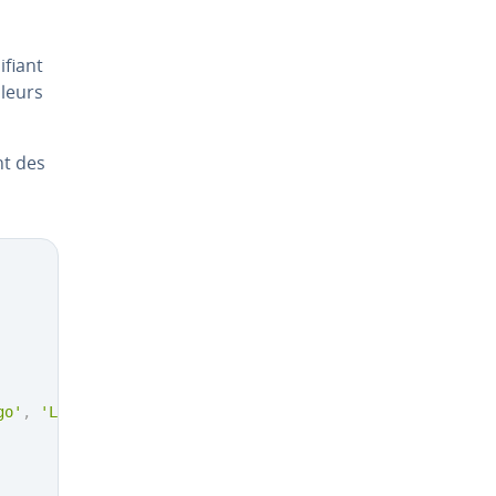
­fiant
aleurs
nt des
go'
,
'Los Angeles'
]