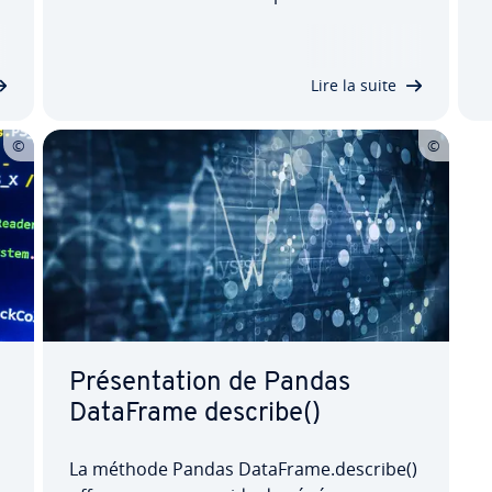
utilisée lorsqu’un trai­te­ment ligne par
s
ligne est né­ces­saire, par exemple lors de
l’exécution de calculs. Apprenez ici
Lire la suite
comment tra­vail­ler avec la fonction…
t
Pré­sen­ta­tion de Pandas
DataFrame describe()
La méthode Pandas DataFrame.describe()