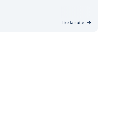
méthodes vous per­met­tent d’accéder de
manière ciblée aux données et aux sous-
ensembles de votre DataFrame afin de les
Lire la suite
raiter. Découvrez ce qu’est l’index
Pandas…