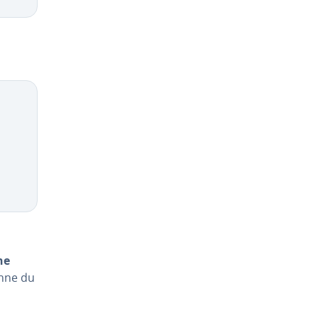
ne
onne du