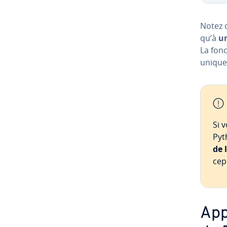
Notez 
qu’à
un
La fon
uniques
Si 
Pyt
de 
cepe
Ap­p