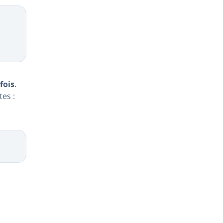
fois
.
tes :