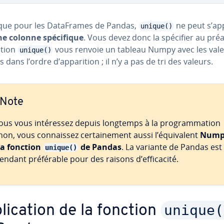
que pour les Da­ta­Frames de Pandas,
ne peut s’ap
unique()
e colonne spé­ci­fique
. Vous devez donc la spécifier au préa
ction
vous renvoie un tableau Numpy avec les val
unique()
 dans l’ordre d’ap­pa­ri­tion ; il n’y a pas de tri des valeurs.
Note
vous vous in­té­res­sez depuis longtemps à la pro­gram­ma­tion
hon, vous con­nais­sez cer­tai­ne­ment aussi l’équi­valent
Nump
la fonction
de Pandas
. La variante de Pandas est
unique()
ndant pré­fé­rable pour des raisons d’ef­fi­ca­cité.
unique(
li­ca­tion de la fonction