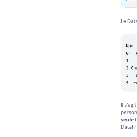
Le Dat
Nom 
0   
1   
2 Ch
3   
4  E
Il s’ag
person
seule f
DataFra