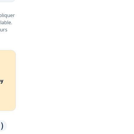
pliquer
lable.
eurs
y
)