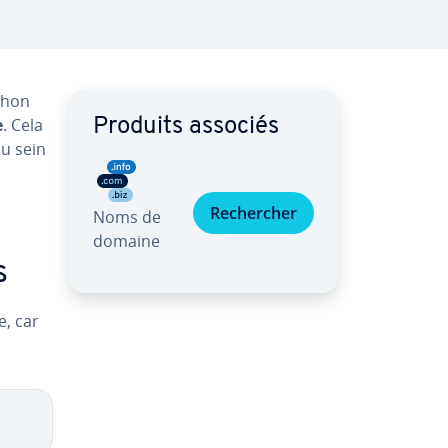
thon
e
. Cela
Produits associés
au sein
Re­cher­cher
Noms de
domaine
s
e, car