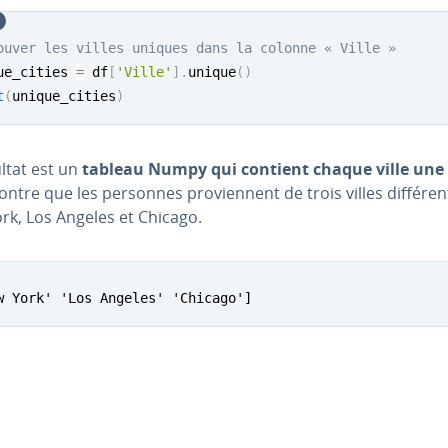
ouver les villes uniques dans la colonne « Ville »
ue_cities 
=
 df
[
'Ville'
]
.
unique
(
)
t
(
unique_cities
)
ltat est un
tableau Numpy qui contient chaque ville une 
ntre que les personnes pro­vien­nent de trois villes dif­fé­ren
rk, Los Angeles et Chicago.
w York' 'Los Angeles' 'Chicago']
u menu principal