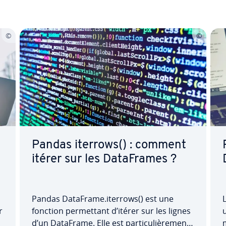
Pandas iterrows() : comment
itérer sur les Da­ta­Frames ?
Pandas DataFrame.iterrows() est une
L
r
fonction per­met­tant d’itérer sur les lignes
u
d’un DataFrame. Elle est par­ti­cu­liè­re­ment