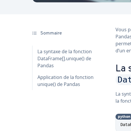
Vous po
Sommaire
Pandas 
permet 
d’un e
La syntaxe de la fonction
DataFrame[].unique() de
Pandas
La 
Ap­pli­ca­tion de la fonction
Da
unique() de Pandas
La synt
la fon
python
Data