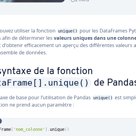
uvez utiliser la fonction
pour les Da­ta­Frames Py
unique()
afin de dé­ter­mi­ner les
valeurs uniques dans une colonn
d’obtenir ef­fi­ca­ce­ment un aperçu des dif­fé­rentes valeurs 
nsemble de données.
syntaxe de la fonction
taFrame[].unique()
de Panda
axe de base pour l’uti­li­sa­tion de Pandas
est simpl
unique()
ction ne prend aucun paramètre :
Frame
[
'nom_colonne'
]
.
unique
(
)