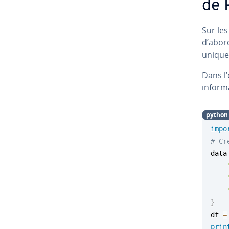
de 
Sur le
d’abord
unique
Dans l
in­for­
python
impo
# Cr
data
}
df 
=
prin