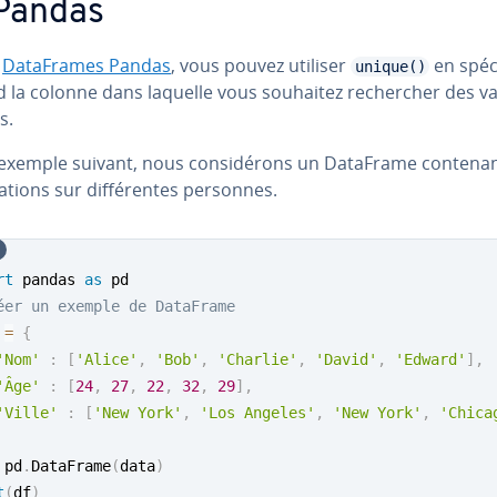
Pandas
s
Da­ta­Frames Pandas
, vous pouvez utiliser
en spé­ci
unique()
 la colonne dans laquelle vous souhaitez re­cher­cher des v
s.
’exemple suivant, nous con­si­dé­rons un DataFrame contena
ma­tions sur dif­fé­rentes personnes.
rt
 pandas 
as
éer un exemple de DataFrame
 
=
{
'Nom'
:
[
'Alice'
,
'Bob'
,
'Charlie'
,
'David'
,
'Edward'
]
,
'Âge'
:
[
24
,
27
,
22
,
32
,
29
]
,
'Ville'
:
[
'New York'
,
'Los Angeles'
,
'New York'
,
'Chica
 pd
.
DataFrame
(
data
)
t
(
df
)