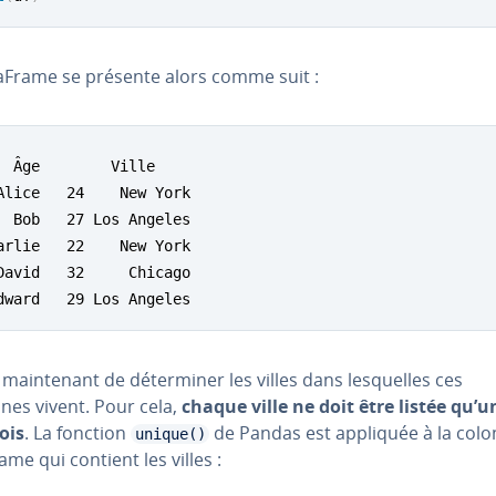
aFrame se présente alors comme suit :
  Âge        Ville

Alice   24    New York

  Bob   27 Los Angeles

arlie   22    New York

David   32     Chicago

dward   29 Los Angeles
it main­te­nant de dé­ter­mi­ner les villes dans les­quelles ces
nes vivent. Pour cela,
chaque ville ne doit être listée qu’u
ois
. La fonction
de Pandas est appliquée à la col
unique()
me qui contient les villes :