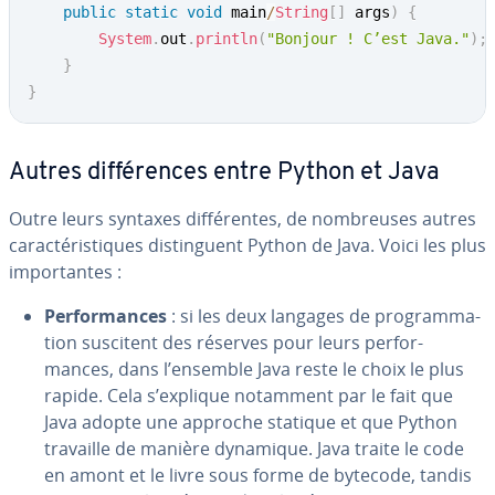
public
static
void
 main
/
String
[
]
 args
)
{
System
.
out
.
println
(
"Bonjour ! C’est Java."
)
;
}
}
Autres dif­fé­rences entre Python et Java
Outre leurs syntaxes dif­fé­rentes, de nom­breuses autres
ca­rac­té­ris­tiques dis­tin­guent Python de Java. Voici les plus
im­por­tantes :
Per­for­mances
: si les deux langages de pro­gram­ma­
tion suscitent des réserves pour leurs per­for­
mances, dans l’ensemble Java reste le choix le plus
rapide. Cela s’explique notamment par le fait que
Java adopte une approche statique et que Python
travaille de manière dynamique. Java traite le code
en amont et le livre sous forme de bytecode, tandis