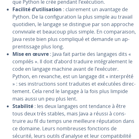
que Python le crée pendant l’exécution.
Facilité d’uti­li­sa­tion
: clai­re­ment un avantage de
Python. De la con­fi­gu­ra­tion la plus simple au travail
quotidien, le langage se distingue par son approche
con­vi­viale et beaucoup plus simple. En com­pa­rai­son,
Java reste bien plus compliqué et demande un ap­
pren­tis­sage plus long.
Mise en œuvre
: Java fait partie des langages dits «
compilés ». Il doit d’abord traduire in­té­gra­le­ment le
code en langage machine avant de l’exécuter.
Python, en revanche, est un langage dit « in­ter­prété
» : ses ins­truc­tions sont traduites et exécutées di­rec­
te­ment. Cela rend le langage à la fois plus limpide
mais aussi un peu plus lent.
Stabilité
: les deux langages ont tendance à être
tous deux très stables, mais Java a réussi à cons­
truire au fil du temps une meilleure ré­pu­ta­tion dans
ce domaine. Leurs nom­breuses fonctions de
sécurité, leurs outils d’analyse et leur com­pa­ti­bi­lité