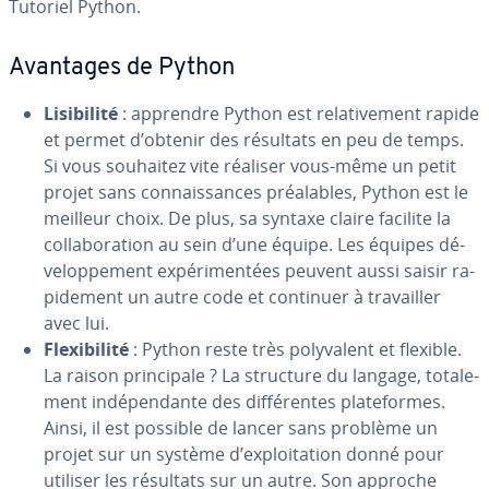
Tutoriel Python.
Avantages de Python
Li­si­bi­lité
: apprendre Python est re­la­ti­ve­ment rapide
et permet d’obtenir des résultats en peu de temps.
Si vous souhaitez vite réaliser vous-même un petit
projet sans con­nais­sances préa­lables, Python est le
meilleur choix. De plus, sa syntaxe claire facilite la
col­la­bo­ra­tion au sein d’une équipe. Les équipes dé­
ve­lop­pe­ment ex­pé­ri­men­tées peuvent aussi saisir ra­
pi­de­ment un autre code et continuer à tra­vail­ler
avec lui.
Flexi­bi­lité
: Python reste très po­ly­va­lent et flexible.
La raison prin­ci­pale ? La structure du langage, to­ta­le­
ment in­dé­pen­dante des dif­fé­rentes pla­te­formes.
Ainsi, il est possible de lancer sans problème un
projet sur un système d’ex­ploi­ta­tion donné pour
utiliser les résultats sur un autre. Son approche