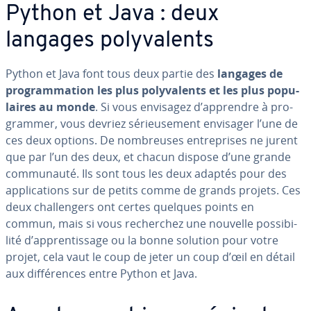
Python et Java : deux
langages po­ly­va­lents
Python et Java font tous deux partie des
langages de
pro­gram­ma­tion les plus po­ly­va­lents et les plus po­pu­
laires au monde
. Si vous envisagez d’apprendre à pro­
gram­mer, vous devriez sé­rieu­se­ment envisager l’une de
ces deux options. De nom­breuses en­tre­prises ne jurent
que par l’un des deux, et chacun dispose d’une grande
com­mu­nauté. Ils sont tous les deux adaptés pour des
ap­pli­ca­tions sur de petits comme de grands projets. Ces
deux chal­len­gers ont certes quelques points en
commun, mais si vous re­cher­chez une nouvelle pos­si­bi­
lité d’ap­pren­tis­sage ou la bonne solution pour votre
projet, cela vaut le coup de jeter un coup d’œil en détail
aux dif­fé­rences entre Python et Java.