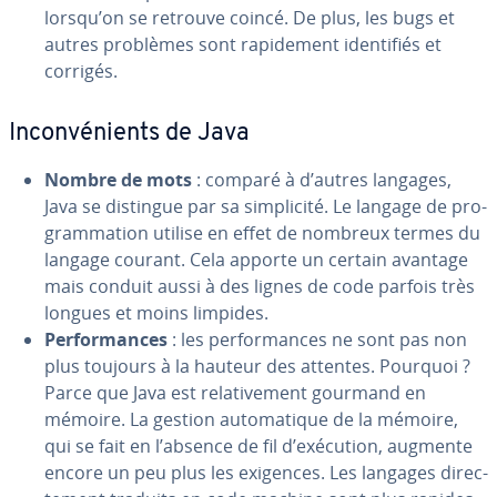
lorsqu’on se retrouve coincé. De plus, les bugs et
autres problèmes sont ra­pi­de­ment iden­ti­fiés et
corrigés.
In­con­vé­nients de Java
Nombre de mots
: comparé à d’autres langages,
Java se distingue par sa sim­pli­cité. Le langage de pro­
gram­ma­tion utilise en effet de nombreux termes du
langage courant. Cela apporte un certain avantage
mais conduit aussi à des lignes de code parfois très
longues et moins limpides.
Per­for­mances
: les per­for­mances ne sont pas non
plus toujours à la hauteur des attentes. Pourquoi ?
Parce que Java est re­la­ti­ve­ment gourmand en
mémoire. La gestion au­to­ma­tique de la mémoire,
qui se fait en l’absence de fil d’exécution, augmente
encore un peu plus les exigences. Les langages di­rec­