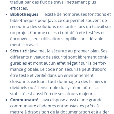
traduit par des flux de travail nettement plus
efficaces.
Bi­blio­thèques
: Il existe de nom­breuses fonctions et
bi­blio­thèques pour Java, ce qui permet souvent de
recourir à des solutions exis­tantes lors du travail sur
un projet. Comme celles-ci ont déjà été testées et
éprouvées, leur uti­li­sa­tion simplifie con­si­dé­ra­ble­
ment le travail.
Sécurité
: Java met la sécurité au premier plan. Ses
dif­fé­rents niveaux de sécurité sont librement con­fi­
gu­rables et n’ont aucun effet négatif sur la per­for­
mance globale. Le code non sécurisé peut d’abord
être testé et vérifié dans un en­vi­ron­ne­ment
cloisonné, excluant tout dommage à des fichiers in­
di­vi­duels ou à l’ensemble du système hôte. La
stabilité est aussi l’un de ses atouts majeurs.
Com­mu­nauté
: Java dispose aussi d’une grande
com­mu­nauté d’adeptes en­thou­siastes prêts à
mettre à dis­po­si­tion de la do­cu­men­ta­tion et à aider