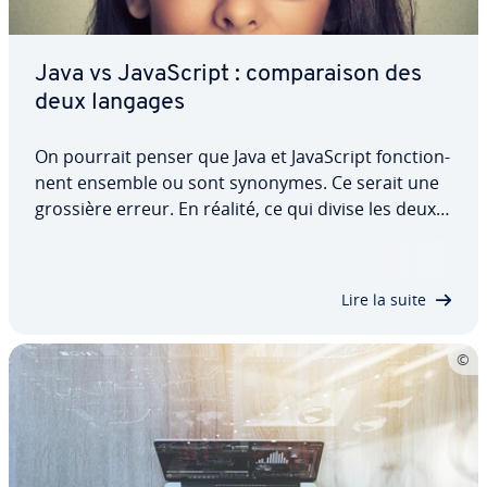
Java vs Ja­vaS­cript : com­pa­rai­son des
deux langages
On pourrait penser que Java et Ja­vaS­cript fonc­tion­
nent ensemble ou sont synonymes. Ce serait une
grossière erreur. En réalité, ce qui divise les deux
langages de pro­gram­ma­tion est bien plus
important que ce qui les réunit. Nous vous ex­pli­
quons ce qu’il en est de ces deux…
Lire la suite