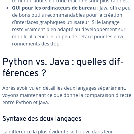
te­ment traduits en code machine sont plus rapides.
GUI pour les or­di­na­teurs de bureau
: Java offre peu
de bons outils re­com­man­dables pour la création
d’in­ter­faces gra­phiques uti­li­sa­teur. Si le langage
reste vraiment bien adapté au dé­ve­lop­pe­ment sur
mobile, il a encore un peu de retard pour les en­vi­
ron­ne­ments desktop.
Python vs. Java : quelles dif­
fé­rences ?
Après avoir vu en détail les deux langages sé­pa­ré­ment,
voyons main­te­nant ce que donne la com­pa­rai­son directe
entre Python et Java.
Syntaxe des deux langages
La dif­fé­rence la plus évidente se trouve dans leur