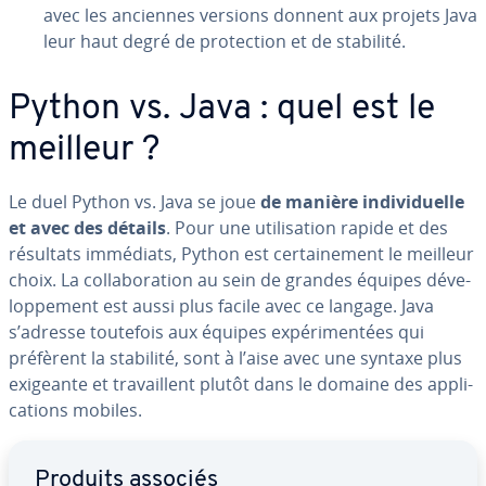
avec les anciennes versions donnent aux projets Java
leur haut degré de pro­tec­tion et de stabilité.
Python vs. Java : quel est le
meilleur ?
Le duel Python vs. Java se joue
de manière in­di­vi­duelle
et avec des détails
. Pour une uti­li­sa­tion rapide et des
résultats immédiats, Python est cer­tai­ne­ment le meilleur
choix. La col­la­bo­ra­tion au sein de grandes équipes dé­ve­
lop­pe­ment est aussi plus facile avec ce langage. Java
s’adresse toutefois aux équipes ex­pé­ri­men­tées qui
préfèrent la stabilité, sont à l’aise avec une syntaxe plus
exigeante et tra­vail­lent plutôt dans le domaine des ap­pli­
ca­tions mobiles.
Aller au menu principal
Produits associés