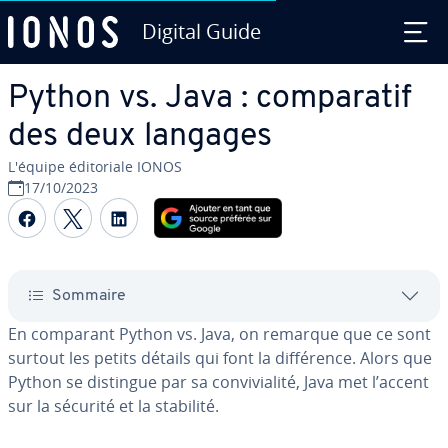
Digital Guide
Aller au contenu principal
Python vs. Java : com­pa­ra­tif
des deux langages
L'équipe édi­to­riale IONOS
17/10/2023
Partager sur Facebook
Partager sur Twitter
Partager sur LinkedIn
Sommaire
En comparant Python vs. Java, on remarque que ce sont
surtout les petits détails qui font la dif­fé­rence. Alors que
Python se distingue par sa con­vi­via­lité, Java met l’accent
sur la sécurité et la stabilité.