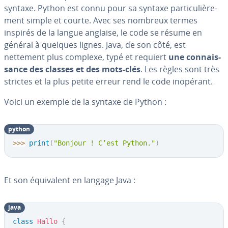
syntaxe. Python est connu pour sa syntaxe par­ti­cu­liè­re­
ment simple et courte. Avec ses nombreux termes
inspirés de la langue anglaise, le code se résume en
général à quelques lignes. Java, de son côté, est
nettement plus complexe, typé et requiert
une con­nais­
sance des classes et des mots-clés
. Les règles sont très
strictes et la plus petite erreur rend le code inopérant.
Voici un exemple de la syntaxe de Python :
python
>>
>
print
(
"Bonjour ! C’est Python."
)
Et son équi­valent en langage Java :
java
class
Hallo
{