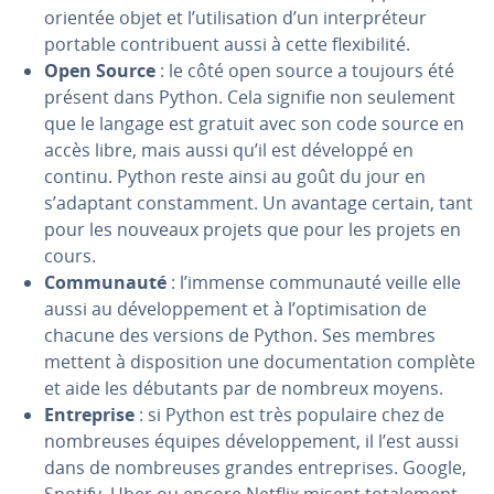
orientée objet et l’uti­li­sa­tion d’un in­ter­pré­teur
portable con­tri­buent aussi à cette flexi­bi­lité.
Open Source
: le côté open source a toujours été
présent dans Python. Cela signifie non seulement
que le langage est gratuit avec son code source en
accès libre, mais aussi qu’il est développé en
continu. Python reste ainsi au goût du jour en
s’adaptant cons­tam­ment. Un avantage certain, tant
pour les nouveaux projets que pour les projets en
cours.
Com­mu­nauté
: l’immense com­mu­nauté veille elle
aussi au dé­ve­lop­pe­ment et à l’op­ti­mi­sa­tion de
chacune des versions de Python. Ses membres
mettent à dis­po­si­tion une do­cu­men­ta­tion complète
et aide les débutants par de nombreux moyens.
En­tre­prise
: si Python est très populaire chez de
nom­breuses équipes dé­ve­lop­pe­ment, il l’est aussi
dans de nom­breuses grandes en­tre­prises. Google,