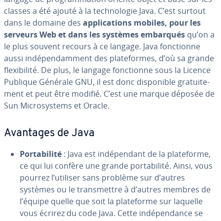
classes a été ajouté à la tech­no­lo­gie Java. C’est surtout
dans le domaine des
ap­pli­ca­tions mobiles, pour les
serveurs Web et dans les systèmes embarqués
qu’on a
le plus souvent recours à ce langage. Java fonc­tionne
aussi in­dé­pen­dam­ment des pla­te­formes, d’où sa grande
flexi­bi­lité. De plus, le langage fonc­tionne sous la Licence
Publique Générale GNU, il est donc dis­po­nible gra­tui­te­
ment et peut être modifié. C’est une marque déposée de
Sun Mi­cro­sys­tems et Oracle.
Avantages de Java
Por­ta­bi­lité
: Java est in­dé­pen­dant de la pla­te­forme,
ce qui lui confère une grande por­ta­bi­lité. Ainsi, vous
pourrez l’utiliser sans problème sur d’autres
systèmes ou le trans­mettre à d’autres membres de
l’équipe quelle que soit la pla­te­forme sur laquelle
vous écrirez du code Java. Cette in­dé­pen­dance se