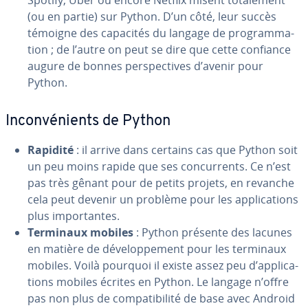
Spotify, Uber ou encore Netflix misent to­ta­le­ment
(ou en partie) sur Python. D’un côté, leur succès
témoigne des capacités du langage de pro­gram­ma­
tion ; de l’autre on peut se dire que cette confiance
augure de bonnes pers­pec­tives d’avenir pour
Python.
In­con­vé­nients de Python
Rapidité
: il arrive dans certains cas que Python soit
un peu moins rapide que ses con­cur­rents. Ce n’est
pas très gênant pour de petits projets, en revanche
cela peut devenir un problème pour les ap­pli­ca­tions
plus im­por­tantes.
Terminaux mobiles
: Python présente des lacunes
en matière de dé­ve­lop­pe­ment pour les terminaux
mobiles. Voilà pourquoi il existe assez peu d’ap­pli­ca­
tions mobiles écrites en Python. Le langage n’offre
pas non plus de com­pa­ti­bi­lité de base avec Android