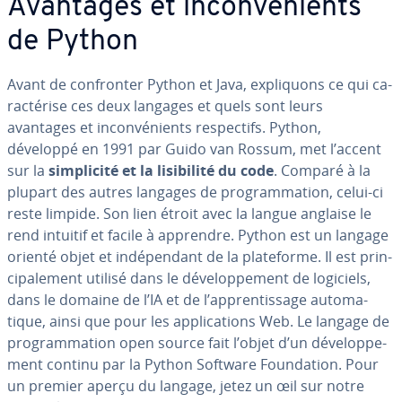
Avantages et in­con­vé­nients
de Python
Avant de con­fron­ter Python et Java, ex­pli­quons ce qui ca­
rac­té­rise ces deux langages et quels sont leurs
avantages et in­con­vé­nients res­pec­tifs. Python,
développé en 1991 par Guido van Rossum, met l’accent
sur la
sim­pli­cité et la li­si­bi­lité du code
. Comparé à la
plupart des autres langages de pro­gram­ma­tion, celui-ci
reste limpide. Son lien étroit avec la langue anglaise le
rend intuitif et facile à apprendre. Python est un langage
orienté objet et in­dé­pen­dant de la pla­te­forme. Il est prin­
ci­pa­le­ment utilisé dans le dé­ve­lop­pe­ment de logiciels,
dans le domaine de l’IA et de l’ap­pren­tis­sage au­to­ma­
tique, ainsi que pour les ap­pli­ca­tions Web. Le langage de
pro­gram­ma­tion open source fait l’objet d’un dé­ve­lop­pe­
ment continu par la Python Software Foun­da­tion. Pour
un premier aperçu du langage, jetez un œil sur notre