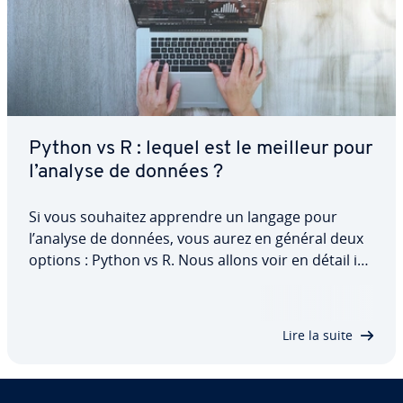
Python vs R : lequel est le meilleur pour
l’analyse de données ?
Si vous souhaitez apprendre un langage pour
l’analyse de données, vous aurez en général deux
options : Python vs R. Nous allons voir en détail ici
ce qui ca­rac­té­rise ces deux langages, quels sont
leurs avantages et in­con­vé­nients res­pec­tifs et
enfin ce qui dif­fé­ren­cie et relie les…
Lire la suite