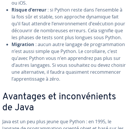
ou iOS.
Risque d’erreur
: si Python reste dans l’ensemble à
la fois sûr et stable, son approche dynamique fait
qu’il faut attendre l’en­vi­ron­ne­ment d’exécution pour
découvrir de nom­breuses erreurs. Cela signifie que
les phases de tests sont plus longues sous Python.
Migration
: aucun autre langage de pro­gram­ma­tion
n’est aussi simple que Python. Le co­rol­laire, c’est
qu’avec Python vous n’en ap­pren­drez pas plus sur
d’autres langages. Si vous souhaitez ou devez choisir
une al­ter­na­tive, il faudra quasiment re­com­men­cer
l’ap­pren­tis­sage à zéro.
Avantages et in­con­vé­nients
de Java
Java est un peu plus jeune que Python : en 1995, le
langage de pro­gram­ma­tion orienté objet et basé sur les