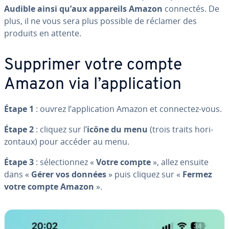
Audible ainsi qu’aux appareils Amazon
connectés. De
plus, il ne vous sera plus possible de réclamer des
produits en attente.
Supprimer votre compte
Amazon via l’ap­pli­ca­tion
Étape 1
: ouvrez l’ap­pli­ca­tion Amazon et connectez-vous.
Étape 2
: cliquez sur l’
icône du menu
(trois traits ho­ri­
zon­taux) pour accéder au menu.
Étape 3
: sé­lec­tion­nez «
Votre compte
», allez ensuite
dans «
Gérer vos données
» puis cliquez sur «
Fermez
votre compte Amazon
».