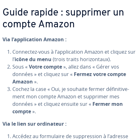
Guide rapide : supprimer un
compte Amazon
Via l’ap­pli­ca­tion Amazon :
Connectez-vous à l’ap­pli­ca­tion Amazon et cliquez sur
l’
icône du menu
(trois traits ho­ri­zon­taux).
Sous «
Votre compte
», allez dans « Gérer vos
données » et cliquez sur «
Fermez votre compte
Amazon
».
Cochez la case « Oui, je souhaite fermer dé­fi­ni­ti­ve­
ment mon compte Amazon et supprimer mes
données » et cliquez ensuite sur «
Fermer mon
compte
».
Via le lien sur or­di­na­teur :
Accédez au for­mu­laire de sup­pres­sion à l’adresse