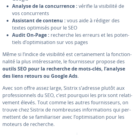
Analyse de la con­cur­rence :
vérifie la vi­si­bi­lité de
vos con­cur­rents
Assistant de contenu :
vous aide à rédiger des
textes optimisés pour le SEO
Audit On-Page :
recherche les erreurs et les po­ten­
tiels d’op­ti­mi­sa­tion sur vos pages
Même si l’indice de vi­si­bi­lité est cer­tai­ne­ment la fonc­tion­
na­lité la plus in­té­res­sante, le four­nis­seur propose des
outils SEO pour la recherche de mots-clés, l’analyse
des liens retours ou Google Ads
.
Avec son offre assez large, Sistrix s’adresse plutôt aux
pro­fes­sion­nels du SEO, c’est pourquoi les prix sont re­la­ti­
ve­ment élevés. Tout comme les autres four­nis­seurs, on
trouve chez Sistrix de nom­breuses in­for­ma­tions qui per­
met­tent de se fa­mi­lia­ri­ser avec l’op­ti­mi­sa­tion pour les
moteurs de recherche.