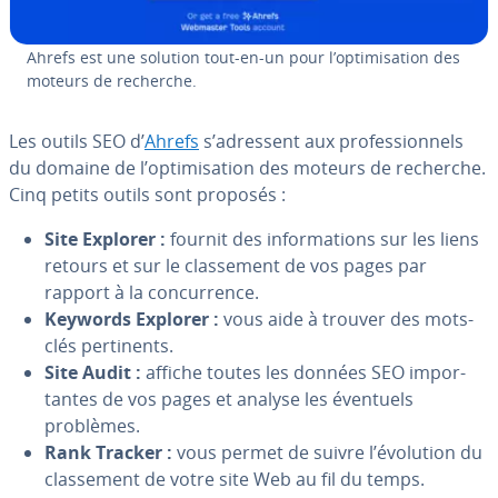
Ahrefs est une solution tout-en-un pour l’op­ti­mi­sa­tion des
moteurs de recherche.
Les outils SEO d’
Ahrefs
s’adressent aux pro­fes­sion­nels
du domaine de l’op­ti­mi­sa­tion des moteurs de recherche.
Cinq petits outils sont proposés :
Site Explorer :
fournit des in­for­ma­tions sur les liens
retours et sur le clas­se­ment de vos pages par
rapport à la con­cur­rence.
Keywords Explorer :
vous aide à trouver des mots-
clés per­ti­nents.
Site Audit :
affiche toutes les données SEO im­por­
tantes de vos pages et analyse les éventuels
problèmes.
Rank Tracker :
vous permet de suivre l’évolution du
clas­se­ment de votre site Web au fil du temps.