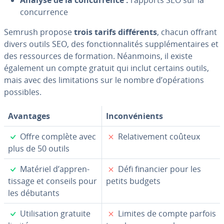
con­cur­rence
Semrush propose
trois tarifs dif­fé­rents
, chacun offrant
divers outils SEO, des fonc­tion­na­li­tés sup­plé­men­taires et
des res­sources de formation. Néanmoins, il existe
également un compte gratuit qui inclut certains outils,
mais avec des li­mi­ta­tions sur le nombre d’opé­ra­tions
possibles.
Avantages
In­con­vé­nients
✓
✗
Offre complète avec
Re­la­ti­ve­ment coûteux
plus de 50 outils
✓
✗
Matériel d’ap­pren­
Défi financier pour les
tis­sage et conseils pour
petits budgets
les débutants
✓
✗
Uti­li­sa­tion gratuite
Limites de compte parfois