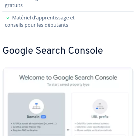
gratuits
✓
Matériel d’ap­pren­tis­sage et
conseils pour les débutants
Google Search Console