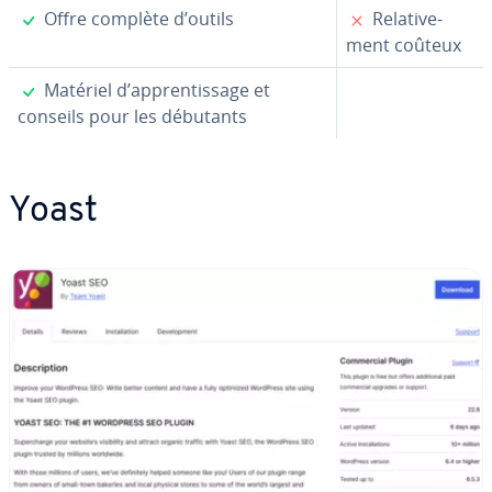
✓
✗
Offre complète d’outils
Re­la­ti­ve­
ment coûteux
✓
Matériel d’ap­pren­tis­sage et
conseils pour les débutants
Yoast