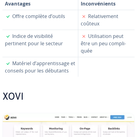
Avantages
In­con­vé­nients
✓
✗
Offre complète d’outils
Re­la­ti­ve­ment
coûteux
✓
✗
Indice de vi­si­bi­lité
Uti­li­sa­tion peut
pertinent pour le secteur
être un peu com­pli­
quée
✓
Matériel d’ap­pren­tis­sage et
conseils pour les débutants
XOVI