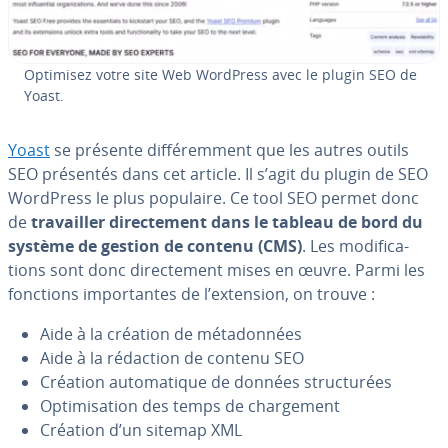
Optimisez votre site Web WordPress avec le plugin SEO de
Yoast.
Yoast
se présente dif­fé­rem­ment que les autres outils
SEO présentés dans cet article. Il s’agit du plugin de SEO
WordPress le plus populaire. Ce tool SEO permet donc
de
tra­vail­ler di­rec­te­ment dans le tableau de bord du
système de gestion de contenu (CMS)
. Les mo­di­fi­ca­
tions sont donc di­rec­te­ment mises en œuvre. Parmi les
fonctions im­por­tantes de l’extension, on trouve :
Aide à la création de mé­ta­don­nées
Aide à la rédaction de contenu SEO
Création au­to­ma­tique de données struc­tu­rées
Op­ti­mi­sa­tion des temps de char­ge­ment
Création d’un sitemap XML