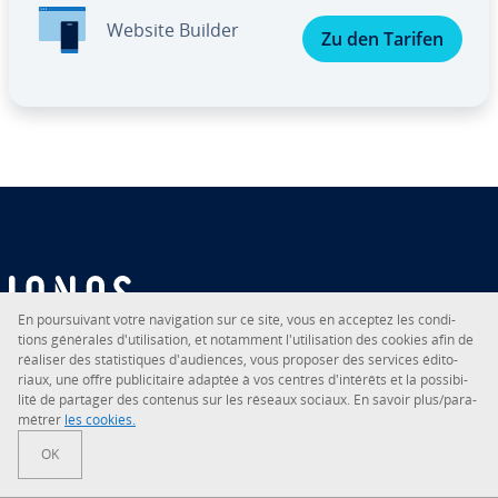
Website Builder
Zu den Tarifen
En pour­sui­vant votre na­vi­ga­tion sur ce site, vous en acceptez les con­di­
tions générales d'uti­li­sa­tion, et notamment l'uti­li­sa­tion des cookies afin de
Votre par­te­naire digital
réaliser des sta­tis­tiques d'au­diences, vous proposer des services édi­to­
riaux, une offre pu­bli­ci­taire adaptée à vos centres d'in­té­rêts et la pos­si­bi­
lité de partager des contenus sur les réseaux sociaux. En savoir plus/pa­ra­
mé­trer
les cookies.
RSS
LinkedIn
tiktok
Instagram
Facebook
YouTube
OK
© 2026
IONOS SE