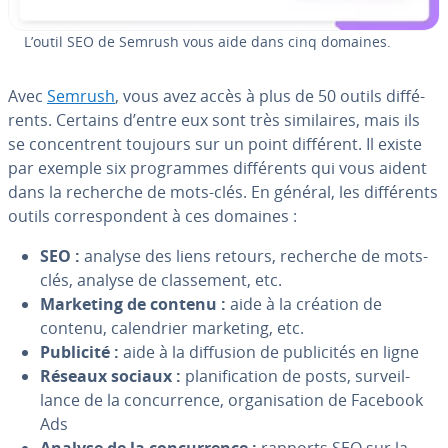
L’outil SEO de Semrush vous aide dans cinq domaines.
Avec
Semrush
, vous avez accès à plus de 50 outils dif­fé­
rents. Certains d’entre eux sont très si­mi­laires, mais ils
se con­centrent toujours sur un point différent. Il existe
par exemple six pro­grammes dif­fé­rents qui vous aident
dans la recherche de mots-clés. En général, les dif­fé­rents
outils cor­res­pon­dent à ces domaines :
SEO :
analyse des liens retours, recherche de mots-
clés, analyse de clas­se­ment, etc.
Marketing de contenu :
aide à la création de
contenu, ca­len­drier marketing, etc.
Publicité :
aide à la diffusion de pu­bli­ci­tés en ligne
Réseaux sociaux :
pla­ni­fi­ca­tion de posts, sur­veil­
lance de la con­cur­rence, or­ga­ni­sa­tion de Facebook
Ads
Analyse de la con­cur­rence :
rapports SEO sur la