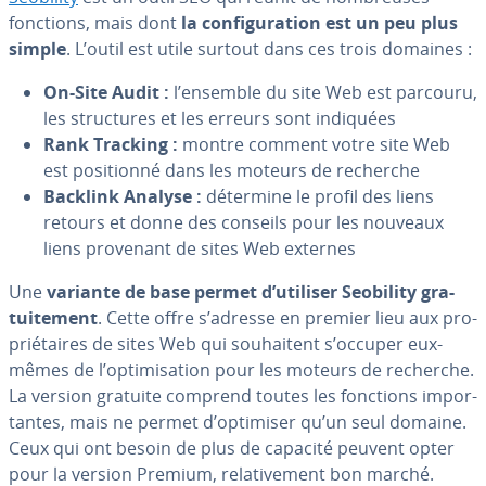
fonctions, mais dont
la con­fi­gu­ra­tion est un peu plus
simple
. L’outil est utile surtout dans ces trois domaines :
On-Site Audit :
l’ensemble du site Web est parcouru,
les struc­tures et les erreurs sont indiquées
Rank Tracking :
montre comment votre site Web
est po­si­tionné dans les moteurs de recherche
Backlink Analyse :
détermine le profil des liens
retours et donne des conseils pour les nouveaux
liens provenant de sites Web externes
Une
variante de base permet d’utiliser Seobility gra­
tui­te­ment
. Cette offre s’adresse en premier lieu aux pro­
prié­taires de sites Web qui sou­hai­tent s’occuper eux-
mêmes de l’op­ti­mi­sa­tion pour les moteurs de recherche.
La version gratuite comprend toutes les fonctions im­por­
tantes, mais ne permet d’optimiser qu’un seul domaine.
Ceux qui ont besoin de plus de capacité peuvent opter
pour la version Premium, re­la­ti­ve­ment bon marché.