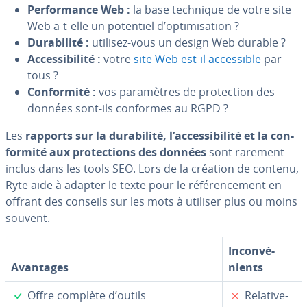
Per­for­mance Web :
la base technique de votre site
Web a-t-elle un potentiel d’op­ti­mi­sa­tion ?
Du­ra­bi­lité :
utilisez-vous un design Web durable ?
Ac­ces­si­bi­lité :
votre
site Web est-il ac­ces­sible
par
tous ?
Con­for­mité :
vos pa­ra­mètres de pro­tec­tion des
données sont-ils conformes au RGPD ?
Les
rapports sur la du­ra­bi­lité, l’ac­ces­si­bi­lité et la con­
for­mité aux pro­tec­tions des données
sont rarement
inclus dans les tools SEO. Lors de la création de contenu,
Ryte aide à adapter le texte pour le ré­fé­ren­ce­ment en
offrant des conseils sur les mots à utiliser plus ou moins
souvent.
In­con­vé­
Avantages
nients
✓
✗
Offre complète d’outils
Re­la­ti­ve­