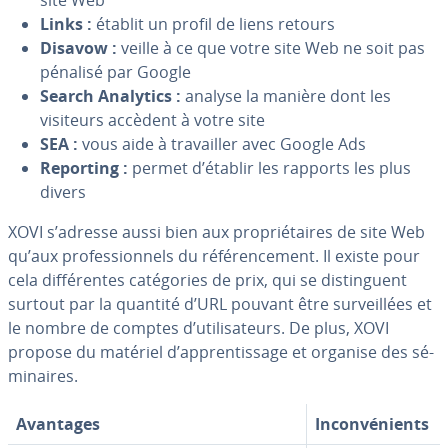
site Web
Links :
établit un profil de liens retours
Disavow :
veille à ce que votre site Web ne soit pas
pénalisé par Google
Search Analytics :
analyse la manière dont les
visiteurs accèdent à votre site
SEA :
vous aide à tra­vail­ler avec Google Ads
Reporting :
permet d’établir les rapports les plus
divers
XOVI s’adresse aussi bien aux pro­prié­taires de site Web
qu’aux pro­fes­sion­nels du ré­fé­ren­ce­ment. Il existe pour
cela dif­fé­rentes ca­té­go­ries de prix, qui se dis­tin­guent
surtout par la quantité d’URL pouvant être sur­veil­lées et
le nombre de comptes d’uti­li­sa­teurs. De plus, XOVI
propose du matériel d’ap­pren­tis­sage et organise des sé­
mi­naires.
Avantages
In­con­vé­nients