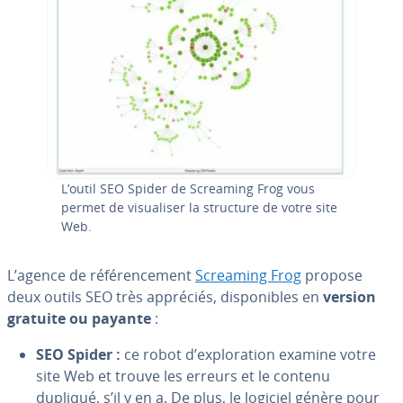
L’outil SEO Spider de Screaming Frog vous
permet de vi­sua­li­ser la structure de votre site
Web.
L’agence de ré­fé­ren­ce­ment
Screaming Frog
propose
deux outils SEO très appréciés, dis­po­nibles en
version
gratuite ou payante
:
SEO Spider :
ce robot d’ex­plo­ra­tion examine votre
site Web et trouve les erreurs et le contenu
dupliqué, s’il y en a. De plus, le logiciel génère pour