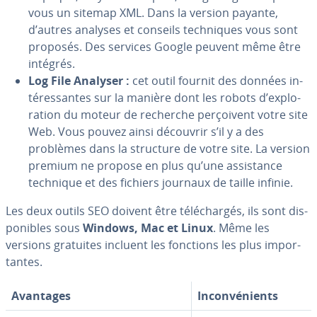
vous un sitemap XML. Dans la version payante,
d’autres analyses et conseils tech­niques vous sont
proposés. Des services Google peuvent même être
intégrés.
Log File Analyser :
cet outil fournit des données in­
té­res­santes sur la manière dont les robots d’ex­plo­
ra­tion du moteur de recherche per­çoi­vent votre site
Web. Vous pouvez ainsi découvrir s’il y a des
problèmes dans la structure de votre site. La version
premium ne propose en plus qu’une as­sis­tance
technique et des fichiers journaux de taille infinie.
Les deux outils SEO doivent être té­lé­char­gés, ils sont dis­
po­nibles sous
Windows, Mac et Linux
. Même les
versions gratuites incluent les fonctions les plus im­por­
tantes.
Avantages
In­con­vé­nients