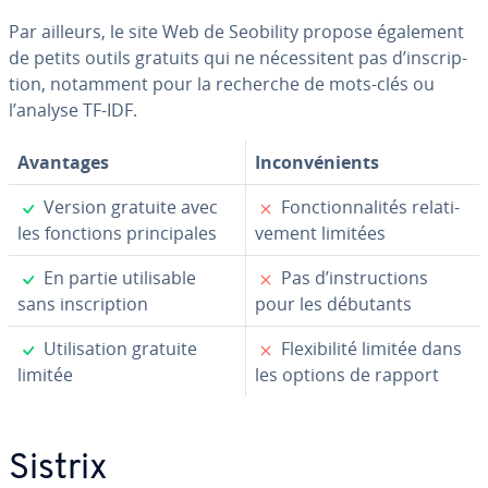
Par ailleurs, le site Web de Seobility propose également
de petits outils gratuits qui ne né­ces­si­tent pas d’ins­crip­
tion, notamment pour la recherche de mots-clés ou
l’analyse TF-IDF.
Avantages
In­con­vé­nients
✓
✗
Version gratuite avec
Fonc­tion­na­li­tés re­la­ti­
les fonctions prin­ci­pales
ve­ment limitées
✓
✗
En partie uti­li­sable
Pas d’ins­truc­tions
sans ins­crip­tion
pour les débutants
✓
✗
Uti­li­sa­tion gratuite
Flexi­bi­lité limitée dans
limitée
les options de rapport
Sistrix