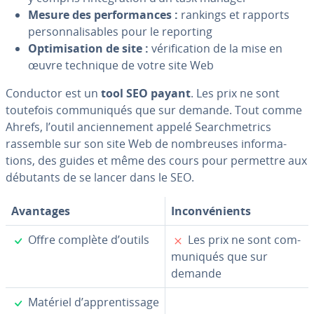
Mesure des per­for­mances :
rankings et rapports
per­son­na­li­sables pour le reporting
Op­ti­mi­sa­tion de site :
vé­ri­fi­ca­tion de la mise en
œuvre technique de votre site Web
Conductor est un
tool SEO payant
. Les prix ne sont
toutefois com­mu­ni­qués que sur demande. Tout comme
Ahrefs, l’outil an­cien­ne­ment appelé Search­me­trics
rassemble sur son site Web de nom­breuses in­for­ma­
tions, des guides et même des cours pour permettre aux
débutants de se lancer dans le SEO.
Avantages
In­con­vé­nients
✓
✗
Offre complète d’outils
Les prix ne sont com­
mu­ni­qués que sur
demande
✓
Matériel d’ap­pren­tis­sage