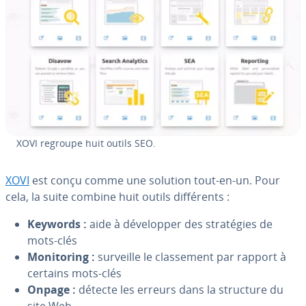
XOVI regroupe huit outils SEO.
XOVI
est conçu comme une solution tout-en-un. Pour
cela, la suite combine huit outils dif­fé­rents :
Keywords :
aide à dé­ve­lop­per des stra­té­gies de
mots-clés
Mo­ni­to­ring :
surveille le clas­se­ment par rapport à
certains mots-clés
Onpage :
détecte les erreurs dans la structure du