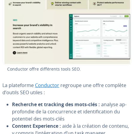
Conductor offre dif­fé­rents tools SEO.
La pla­te­forme
Conductor
regroupe une offre complète
d’outils SEO utiles :
Recherche et tracking des mots-clés :
analyse ap­
pro­fon­die de la con­cur­rence et iden­ti­fi­ca­tion du
potentiel des mots-clés
Content Ex­pe­rience :
aide à la création de contenu,
y compris l’in­té­gra­tion d’un task manager