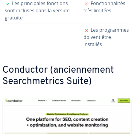
✓
✗
Les prin­ci­pales fonctions
Fonc­tion­na­li­tés
sont incluses dans la version
très limitées
gratuite
✗
Les pro­grammes
doivent être
installés
Conductor (an­cien­ne­ment
Search­me­trics Suite)