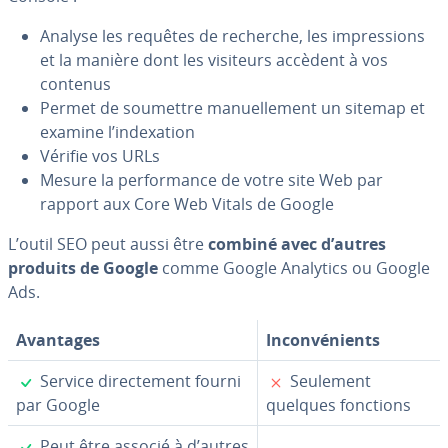
Analyse les requêtes de recherche, les im­pres­sions
et la manière dont les visiteurs accèdent à vos
contenus
Permet de soumettre ma­nuel­le­ment un sitemap et
examine l’in­dexa­tion
Vérifie vos URLs
Mesure la per­for­mance de votre site Web par
rapport aux Core Web Vitals de Google
L’outil SEO peut aussi être
combiné avec d’autres
produits de Google
comme Google Analytics ou Google
Ads.
Avantages
In­con­vé­nients
✓
✗
Service di­rec­te­ment fourni
Seulement
par Google
quelques fonctions
✓
Peut être associé à d’autres