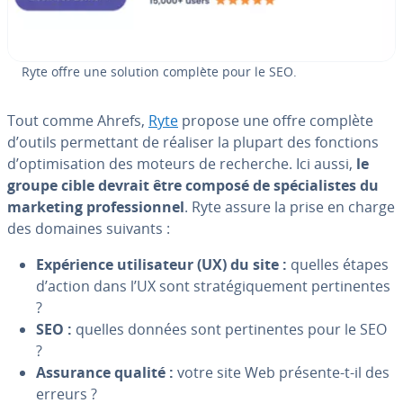
Ryte offre une solution complète pour le SEO.
Tout comme Ahrefs,
Ryte
propose une offre complète
d’outils per­met­tant de réaliser la plupart des fonctions
d’op­ti­mi­sa­tion des moteurs de recherche. Ici aussi,
le
groupe cible devrait être composé de spé­cia­listes du
marketing pro­fes­sion­nel
. Ryte assure la prise en charge
des domaines suivants :
Ex­pé­rience uti­li­sa­teur (UX) du site :
quelles étapes
d’action dans l’UX sont stra­té­gi­que­ment per­ti­nentes
?
SEO :
quelles données sont per­ti­nentes pour le SEO
?
Assurance qualité :
votre site Web présente-t-il des
erreurs ?