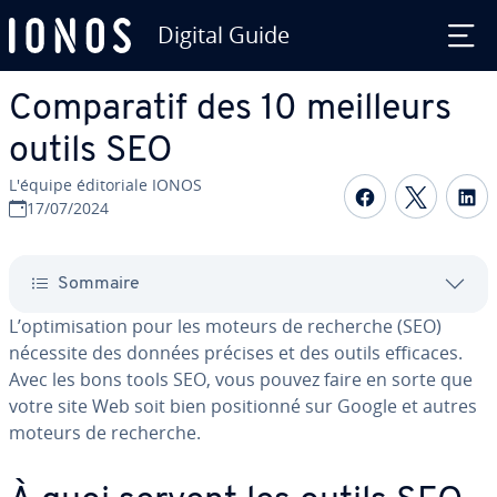
Digital Guide
Aller au contenu principal
Com­pa­ra­tif des 10 meilleurs
outils SEO
L'équipe édi­to­riale IONOS
Partager s
Partag
P
17/07/2024
Sommaire
L’op­ti­mi­sa­tion pour les moteurs de recherche (SEO)
nécessite des données précises et des outils efficaces.
Avec les bons tools SEO, vous pouvez faire en sorte que
votre site Web soit bien po­si­tionné sur Google et autres
moteurs de recherche.