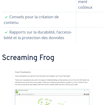
ment
coûteux
✓
Conseils pour la création de
contenu
✓
Rapports sur la du­ra­bi­lité, l’ac­ces­si­
bi­lité et la pro­tec­tion des données
Screaming Frog