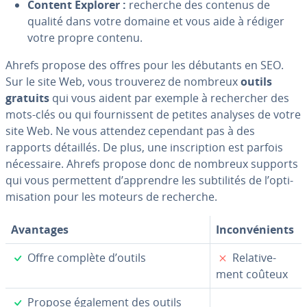
Content Explorer :
recherche des contenus de
qualité dans votre domaine et vous aide à rédiger
votre propre contenu.
Ahrefs propose des offres pour les débutants en SEO.
Sur le site Web, vous trouverez de nombreux
outils
gratuits
qui vous aident par exemple à re­cher­cher des
mots-clés ou qui four­nis­sent de petites analyses de votre
site Web. Ne vous attendez cependant pas à des
rapports détaillés. De plus, une ins­crip­tion est parfois
né­ces­saire. Ahrefs propose donc de nombreux supports
qui vous per­met­tent d’apprendre les sub­ti­li­tés de l’op­ti­
mi­sa­tion pour les moteurs de recherche.
Avantages
In­con­vé­nients
✓
✗
Offre complète d’outils
Re­la­ti­ve­
ment coûteux
✓
Propose également des outils