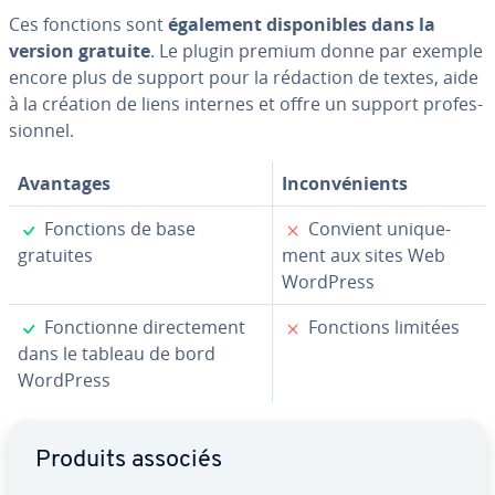
Ces fonctions sont
également dis­po­nibles dans la
version gratuite
. Le plugin premium donne par exemple
encore plus de support pour la rédaction de textes, aide
à la création de liens internes et offre un support pro­fes­
sion­nel.
Avantages
In­con­vé­nients
✓
✗
Fonctions de base
Convient uni­que­
gratuites
ment aux sites Web
WordPress
✓
✗
Fonc­tionne di­rec­te­ment
Fonctions limitées
dans le tableau de bord
WordPress
Aller au menu principal
Produits associés