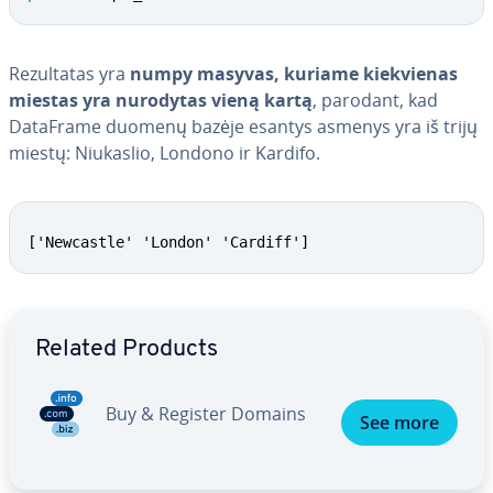
Re­zul­ta­tas yra
numpy masyvas, kuriame kiek­vie­nas
miestas yra nurodytas vieną kartą
, parodant, kad
DataFrame duomenų bazėje esantys asmenys yra iš trijų
miestų: Niukaslio, Londono ir Kardifo.
['Newcastle' 'London' 'Cardiff']
Go to Main Menu
Related Products
Buy & Register Domains
See more