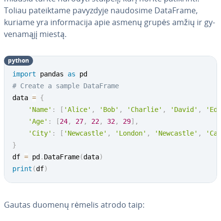
Toliau pa­teik­ta­me pavyzdyje naudosime DataFrame,
kuriame yra in­for­ma­ci­ja apie asmenų grupės amžių ir gy­
ve­na­mą­jį miestą.
python
import
 pandas 
as
# Create a sample DataFrame
data 
=
{
'Name'
:
[
'Alice'
,
'Bob'
,
'Charlie'
,
'David'
,
'Ed
'Age'
:
[
24
,
27
,
22
,
32
,
29
]
,
'City'
:
[
'Newcastle'
,
'London'
,
'Newcastle'
,
'Ca
}
df 
=
 pd
.
DataFrame
(
data
)
print
(
df
)
Gautas duomenų rėmelis atrodo taip: