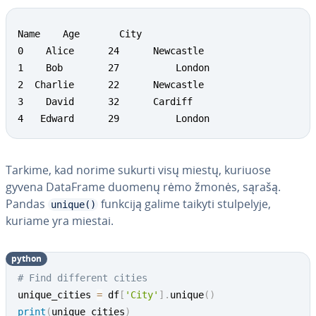
Name  	Age       City

0    Alice    	24    	Newcastle

1    Bob    	27  		London

2  Charlie    	22    	Newcastle

3    David    	32    	Cardiff

4   Edward    	29  		London
Tarkime, kad norime sukurti visų miestų, kuriuose
gyvena DataFrame duomenų rėmo žmonės, sąrašą.
Pandas
funkciją galime taikyti stul­pe­ly­je,
unique()
kuriame yra miestai.
python
# Find different cities
unique_cities 
=
 df
[
'City'
]
.
unique
(
)
print
(
unique_cities
)