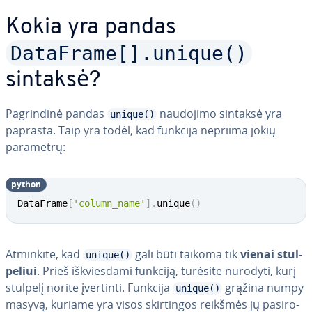
Kokia yra pandas
DataFrame[].unique()
sintaksė?
Pag­rin­di­nė pandas
naudojimo sintaksė yra
unique()
paprasta. Taip yra todėl, kad funkcija nepriima jokių
parametrų:
python
DataFrame
[
'column_name'
]
.
unique
(
)
Atminkite, kad
gali būti taikoma tik
vienai stul­
unique()
pe­liui
. Prieš iš­kvies­da­mi funkciją, turėsite nurodyti, kurį
stulpelį norite įvertinti. Funkcija
grąžina numpy
unique()
masyvą, kuriame yra visos skir­tin­gos reikšmės jų pa­si­ro­