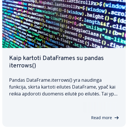
Kaip kartoti Da­taF­ra­mes su pandas
iterrows()
Pandas DataFrame.iterrows() yra naudinga
funkcija, skirta kartoti eilutes DataFrame, ypač kai
reikia apdoroti duomenis eilutė po eilutės. Tai ypač
naudinga skai­čia­vi­mams ar sąlyginei logikai. Šiame
straips­ny­je aptarsime panda iterrows() sintaksę ir
pa­ro­dy­si­me, kaip sudėti…
Read more