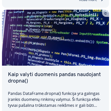
pasiekti…
Kaip valyti duomenis pandas naudojant
dropna()
Pandas DataFrame.dropna() funkcija yra galingas
įrankis duomenų rinkinių valymui. Ši funkcija efek­
ty­viai pašalina trūks­ta­mas reikšmes ir gali būti