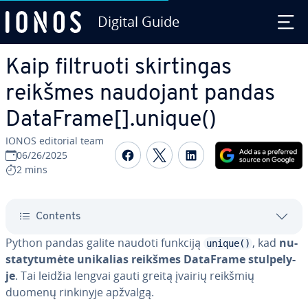
Digital Guide
Skip to Main Content
Kaip filtruoti skir­tin­gas
reikšmes naudojant pandas
DataFrame[].unique()
IONOS editorial team
Share on Facebook
Share on Twitter
Share on Linked
06/26/2025
2 mins
Contents
Python pandas galite naudoti funkciją
, kad
nu­
unique()
sta­ty­tu­mė­te unikalias reikšmes DataFrame stul­pe­ly­
je
. Tai leidžia lengvai gauti greitą įvairių reikšmių
duomenų rinkinyje apžvalgą.