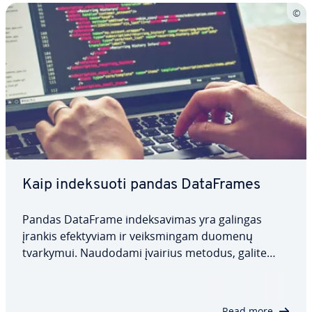
Kaip in­dek­suo­ti pandas Da­taF­ra­mes
Pandas DataFrame in­dek­sa­vi­mas yra galingas
įrankis efek­ty­viam ir veiks­min­gam duomenų
tvarkymui. Naudodami įvairius metodus, galite
nukreipti dėmesį į konk­re­čius duomenis ir
DataFrame pogrupius. Šiame straips­ny­je iš­nag­ri­
nė­si­me, kas yra pandas DataFrame indeksas, kaip
Read more