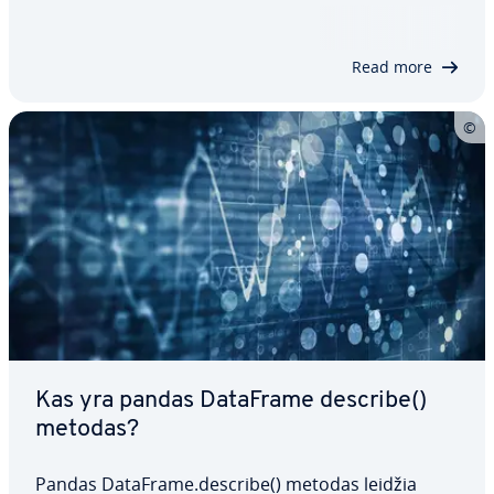
naudojama su įvairiais pa­ra­met­rais, lei­džian­čiais
prog­ra­muo­to­jams nurodyti skir­tin­gus duomenų
valymo rei­ka­la­vi­mus. Su­ži­no­ki­te apie…
Read more
Kas yra pandas DataFrame describe()
metodas?
Pandas DataFrame.describe() metodas leidžia