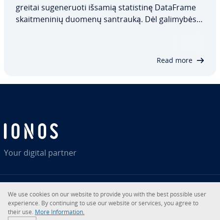
greitai su­ge­ne­ruo­ti išsamią sta­tis­ti­nę DataFrame
skait­me­ni­nių duomenų santrauką. Dėl galimybės
koreguoti pro­cen­ti­les ir nurodyti duomenų tipus,
jis yra labai lankstus ir tinka įvairiems analizės
tipams. Šiame straips­ny­je aptarsime, ką…
Read more
Your digital partner
We use cookies on our website to provide you with the best possible user
RSS
LinkedIn
tiktok
Instagram
expe­rien­ce. By con­ti­nu­ing to use our website or services, you agree to
their use.
More In­for­ma­tion.
© 2026
IONOS SE