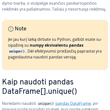
dy­mo tvarka, o stul­pe­ly­je esančios pa­si­kar­to­jan­čios
reikšmės yra pa­ša­li­na­mos. Tačiau ji ne­sor­tuo­ja reikšmių.
Note
Jei jau kurį laiką dirbate su Python, galbūt esate su­
si­pa­ži­nę su
numpy ek­vi­va­len­tu pandas
. Dėl efek­ty­vu­mo prie­žas­čių paprastai yra
unique()
pa­gei­dau­ti­na naudoti pandas versiją.
Kaip naudoti pandas
DataFrame[].unique()
Norėdami naudoti
pandas DataFrame
, pir­
unique()
miau­sia turite nurodyti stulpelį, kurį norite pa­tik­rin­ti.