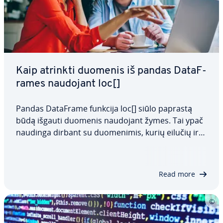
Kaip atrinkti duomenis iš pandas Da­taF­
ra­mes naudojant loc[]
Pandas DataFrame funkcija loc[] siūlo paprastą
būdą išgauti duomenis naudojant žymes. Tai ypač
naudinga dirbant su duo­me­ni­mis, kurių eilučių ir
stulpelių padėtis ne visada yra nuspėjama. Šiame
straips­ny­je aptarsime pandas loc[] sintaksę, kaip ją
naudoti ir kuo ji skiriasi nuo…
Read more